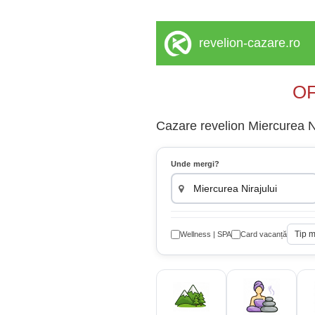
revelion-cazare.ro
OF
Cazare revelion Miercurea Ni
Unde mergi?
Tip 
Wellness | SPA
Card vacanță