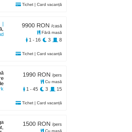
Tichet | Card vacanță
 |
9900 RON
/casă
ă,
Fără masă
nd
1 - 16
3
8
Tichet | Card vacanță
nă
1990 RON
/pers
re
Cu masă
de
rk
1 - 45
3
15
Tichet | Card vacanță
ga
1500 RON
/pers
t,
Cu masă