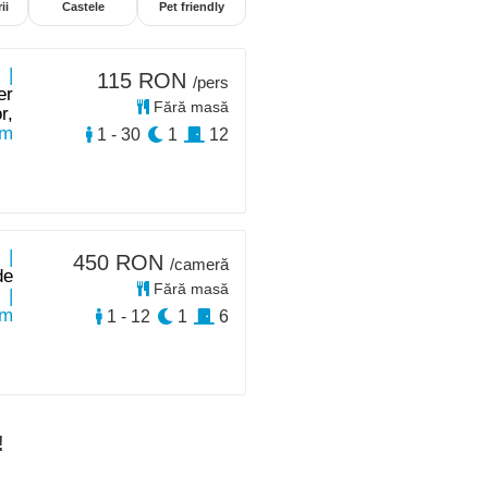
ii
Castele
Pet friendly
 |
115 RON
/pers
er
Fără masă
r,
km
1 - 30
1
12
 |
450 RON
/cameră
de
Fără masă
e
|
km
1 - 12
1
6
!