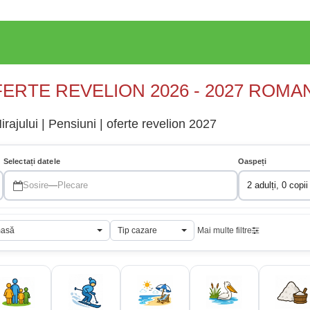
ERTE REVELION 2026 - 2027 ROMA
rajului | Pensiuni | oferte revelion 2027
Selectați datele
Oaspeți
Sosire
—
Plecare
2 adulți, 0 copii
masă
Tip cazare
Mai multe filtre