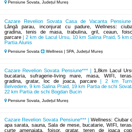
Pensiune Sovata,
Județul Mureș
Cazare Revelion Sovata Casa de Vacanta Pensiune
Lângă parau, inconjurat cu padure, Wellness: ciuba
gradina, tenis de masa, trabulina, gril, ceaun, foiso
parcare
| 2 km de Lacul Ursu, 10 km Salina Praid, 5 km 
Partia Alunis
Pensiune Sovata
Wellness | SPA, Județul Mureș
Cazare Revelion Sovata Pensiune*** |
1,8km Lacul Urs
bucataria, sufragerie-living mare, masa, WIFI, teras
gradina, gratar, loc de joaca, parcare
| 2 km Turn
Belvedere, 9 km Salina Praid, 19 km Partia de schi Sovat
22 km Partia de schi Bogdan Bucin
Pensiune Sovata,
Județul Mureș
Cazare Revelion Sovata Pensiune*** |
Wellness: Ciubar 
apa sarata, sauna, Sala de mese, bucatarie, WIFI, teras
curte amenajata, foisor, gratar, teren de joaca copi