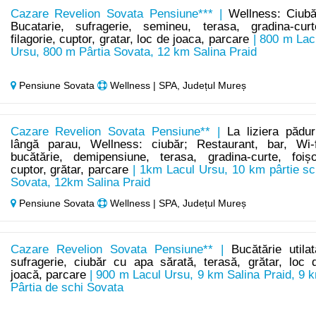
Cazare Revelion Sovata Pensiune*** |
Wellness: Ciubă
Bucatarie, sufragerie, semineu, terasa, gradina-curt
filagorie, cuptor, gratar, loc de joaca, parcare
| 800 m Lac
Ursu, 800 m Pârtia Sovata, 12 km Salina Praid
Pensiune Sovata
Wellness | SPA, Județul Mureș
Cazare Revelion Sovata Pensiune** |
La liziera păduri
lângă parau, Wellness: ciubăr; Restaurant, bar, Wi-f
bucătărie, demipensiune, terasa, gradina-curte, foișo
cuptor, grătar, parcare
| 1km Lacul Ursu, 10 km pârtie sc
Sovata, 12km Salina Praid
Pensiune Sovata
Wellness | SPA, Județul Mureș
Cazare Revelion Sovata Pensiune** |
Bucătărie utilat
sufragerie, ciubăr cu apa sărată, terasă, grătar, loc 
joacă, parcare
| 900 m Lacul Ursu, 9 km Salina Praid, 9 
Pârtia de schi Sovata