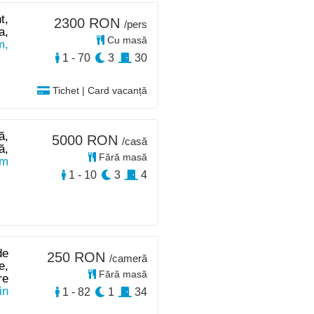
t,
2300 RON
/pers
a,
Cu masă
m,
1 - 70
3
30
Tichet | Card vacanță
ă,
5000 RON
/casă
ă,
Fără masă
km
1 - 10
3
4
de
250 RON
/cameră
e,
Fără masă
re
in
1 - 82
1
34