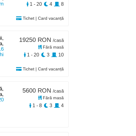
km
1 - 20
4
8
Tichet | Card vacanță
i,
19250 RON
/casă
a,
Fără masă
,6
hi
1 - 20
3
10
Tichet | Card vacanță
ă,
5600 RON
/casă
a,
Fără masă
20
1 - 8
3
4