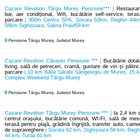
Cazare Revelion Târgu Mureș Pensiune*** |
Restauran
bar, aer condiționat, Wifi, bucătărie self-service, teras
parcare
| 300m Centru SPA, Sovata 62km, Reghin 44k
58km Sighișoara, Salina Praid58 km
Pensiune Târgu Mureș,
Județul Mureș
Cazare Revelion Călușeri Pensiune *** |
Bucătărie dotat
living, sală de petreceri, cramă, gustare de vin și pălinc
parcare
| 10 km Băile Sărate Sângeorgiu de Mureș, 15 
Complex Weekend Târgu-Mureș
Pensiune Târgu Mureș,
Județul Mureș
Cazare Revelion Târgu Mureș Pensiune *** |
la 2,4 km 
centrul orașului, bucătărie comună, WI-FI, sală de mes
terasă pentru plajă, grădină îngrijită, transfer auto, came
de supraveghere
| Sovata 62 km, Sighișoara 58 km, Regh
44 km, Turda 61 km