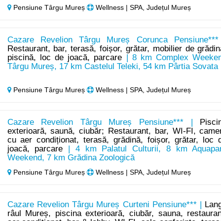
Pensiune Târgu Mureș
Wellness | SPA, Județul Mureș
Cazare Revelion Târgu Mureș Corunca Pensiune***
Restaurant, bar, terasă, foișor, grătar, mobilier de grădin
piscină, loc de joacă, parcare
| 8 km Complex Weeke
Târgu Mureș, 17 km Castelul Teleki, 54 km Pârtia Sovata
Pensiune Târgu Mureș
Wellness | SPA, Județul Mureș
Cazare Revelion Târgu Mureș Pensiune*** |
Pisci
exterioară, saună, ciubăr; Restaurant, bar, WI-FI, came
cu aer condiționat, terasă, grădină, foișor, grătar, loc 
joacă, parcare
| 4 km Palatul Culturii, 8 km Aquapa
Weekend, 7 km Grădina Zoologică
Pensiune Târgu Mureș
Wellness | SPA, Județul Mureș
Cazare Revelion Târgu Mureș Curteni Pensiune*** |
Lan
râul Mureș, piscina exterioară, ciubăr, sauna, restauran