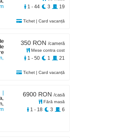
ă,
km
1 - 44
3
19
Tichet | Card vacanță
de
350 RON
/cameră
de
Mese contra cost
re
m,
1 - 50
1
21
Tichet | Card vacanță
 |
6900 RON
/casă
a,
Fără masă
n,
km
1 - 18
3
6