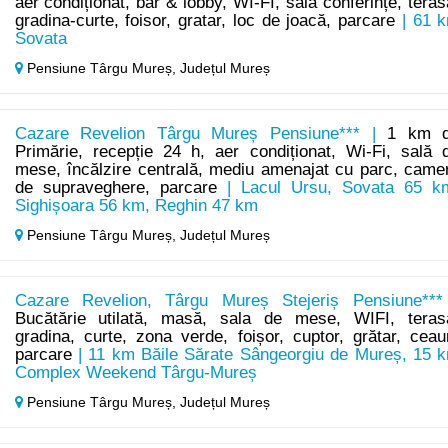
aer condiționat, bar & lobby, WI-FI, sala conferințe, teras
gradina-curte, foisor, gratar, loc de joacă, parcare
| 61 
Sovata
Pensiune Târgu Mureș,
Județul Mureș
Cazare Revelion Târgu Mureș Pensiune*** |
1 km 
Primărie, recepție 24 h, aer condiționat, Wi-Fi, sală 
mese, încălzire centrală, mediu amenajat cu parc, came
de supraveghere, parcare
| Lacul Ursu, Sovata 65 k
Sighișoara 56 km, Reghin 47 km
Pensiune Târgu Mureș,
Județul Mureș
Cazare Revelion, Târgu Mureș Stejeriș Pensiune***
Bucătărie utilată, masă, sala de mese, WIFI, teras
gradina, curte, zona verde, foișor, cuptor, grătar, ceau
parcare
| 11 km Băile Sărate Sângeorgiu de Mureș, 15 
Complex Weekend Târgu-Mureș
Pensiune Târgu Mureș,
Județul Mureș