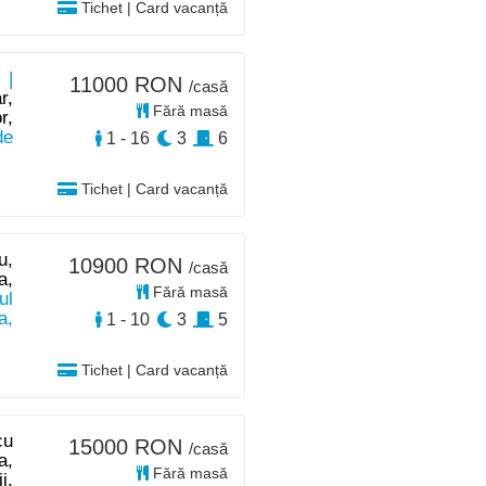
Tichet | Card vacanță
 |
11000 RON
/casă
r,
Fără masă
r,
de
1 - 16
3
6
Tichet | Card vacanță
u,
10900 RON
/casă
a,
Fără masă
ul
a,
1 - 10
3
5
Tichet | Card vacanță
cu
15000 RON
/casă
a,
Fără masă
i,