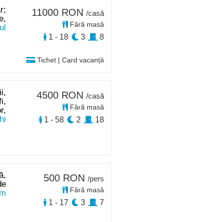
r;
11000 RON
/casă
e,
Fără masă
ul
1 - 18
3
8
Tichet | Card vacanță
i,
4500 RON
/casă
i,
Fără masă
r,
hi
1 - 58
2
18
ă,
500 RON
/pers
de
Fără masă
km
1 - 17
3
7