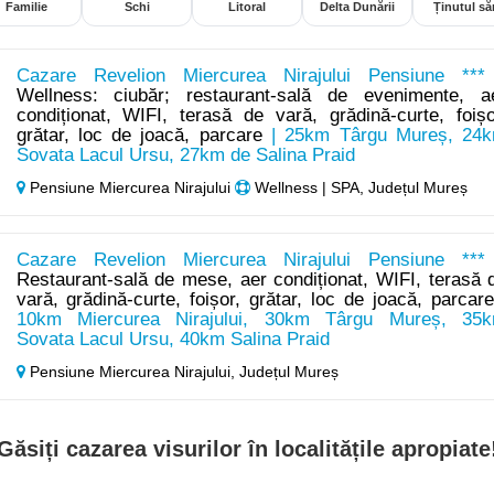
Familie
Schi
Litoral
Delta Dunării
Ținutul săr
Cazare Revelion Miercurea Nirajului Pensiune ***
Wellness: ciubăr; restaurant-sală de evenimente, a
condiționat, WIFI, terasă de vară, grădină-curte, foișo
grătar, loc de joacă, parcare
| 25km Târgu Mureș, 24
Sovata Lacul Ursu, 27km de Salina Praid
Pensiune Miercurea Nirajului
Wellness | SPA, Județul Mureș
Cazare Revelion Miercurea Nirajului Pensiune ***
Restaurant-sală de mese, aer condiționat, WIFI, terasă 
vară, grădină-curte, foișor, grătar, loc de joacă, parcar
10km Miercurea Nirajului, 30km Târgu Mureș, 35
Sovata Lacul Ursu, 40km Salina Praid
Pensiune Miercurea Nirajului,
Județul Mureș
Găsiți cazarea visurilor în localitățile apropiate