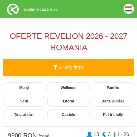
revelion-cazare.ro
OFERTE REVELION 2026 - 2027
ROMANIA
Arată filtre
Munți
Wellness
Familie
Schi
Litoral
Delta Dunării
Ținutul sării
Castele
Pet friendly
13
3
1 - 26
9900 RON
/casă