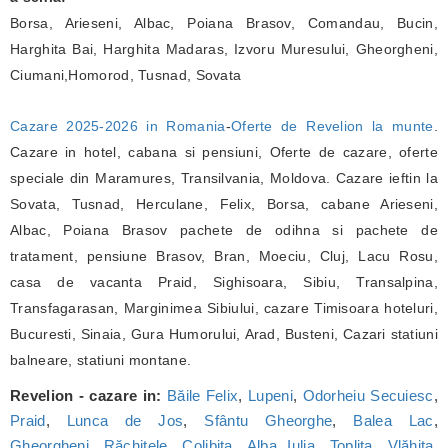
Borsa, Arieseni, Albac, Poiana Brasov, Comandau, Bucin,
Harghita Bai, Harghita Madaras, Izvoru Muresului, Gheorgheni,
Ciumani,Homorod, Tusnad, Sovata
Cazare 2025-2026 in Romania
-
Oferte de Revelion la munte
.
Cazare in hotel, cabana si pensiuni, Oferte de cazare, oferte
speciale din Maramures, Transilvania, Moldova. Cazare ieftin la
Sovata, Tusnad, Herculane, Felix, Borsa, cabane Arieseni,
Albac, Poiana Brasov pachete de odihna si pachete de
tratament, pensiune Brasov, Bran, Moeciu, Cluj, Lacu Rosu,
casa de vacanta Praid, Sighisoara, Sibiu, Transalpina,
Transfagarasan, Marginimea Sibiului, cazare Timisoara hoteluri,
Bucuresti, Sinaia, Gura Humorului, Arad, Busteni, Cazari statiuni
balneare, statiuni montane.
Revelion - cazare in:
Băile Felix
,
Lupeni
,
Odorheiu Secuiesc
,
Praid
,
Lunca de Jos
,
Sfântu Gheorghe
,
Balea Lac
,
Gheorgheni
,
Răchițele
,
Colibița
,
Alba Iulia
,
Toplița
,
Vlăhița
,