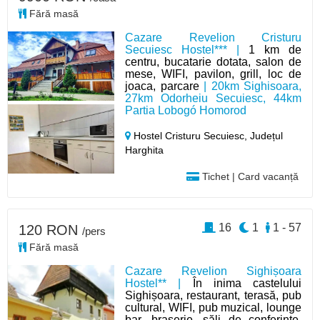
Fără masă
Cazare Revelion Cristuru
Secuiesc Hostel*** |
1 km de
centru, bucatarie dotata, salon de
mese, WIFI, pavilon, grill, loc de
joaca, parcare
| 20km Sighisoara,
27km Odorheiu Secuiesc, 44km
Partia Lobogó Homorod
Hostel Cristuru Secuiesc,
Județul
Harghita
Tichet | Card vacanță
16
1
1 - 57
120 RON
/pers
Fără masă
Cazare Revelion Sighișoara
Hostel** |
În inima castelului
Sighișoara, restaurant, terasă, pub
cultural, WIFI, pub muzical, lounge
bar, braserie, săli de conferințe,