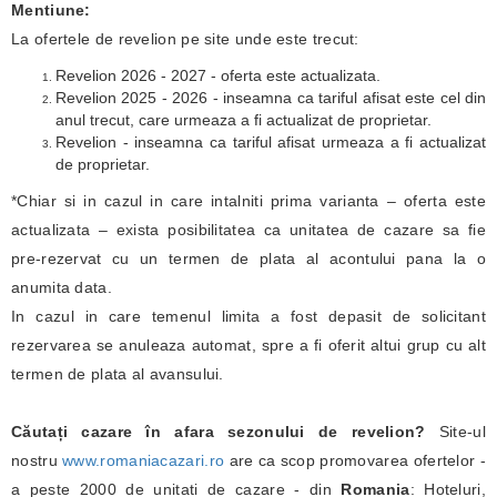
Mentiune:
La ofertele de revelion pe site unde este trecut:
Revelion 2026 - 2027 - oferta este actualizata.
Revelion 2025 - 2026 - inseamna ca tariful afisat este cel din
anul trecut, care urmeaza a fi actualizat de proprietar.
Revelion - inseamna ca tariful afisat urmeaza a fi actualizat
de proprietar.
*Chiar si in cazul in care intalniti prima varianta – oferta este
actualizata – exista posibilitatea ca unitatea de cazare sa fie
pre-rezervat cu un termen de plata al acontului pana la o
anumita data.
In cazul in care temenul limita a fost depasit de solicitant
rezervarea se anuleaza automat, spre a fi oferit altui grup cu alt
termen de plata al avansului.
Căutați cazare în afara sezonului de revelion?
Site-ul
nostru
www.romaniacazari.ro
are ca scop promovarea ofertelor -
a peste 2000 de unitati de cazare - din
Romania
: Hoteluri,