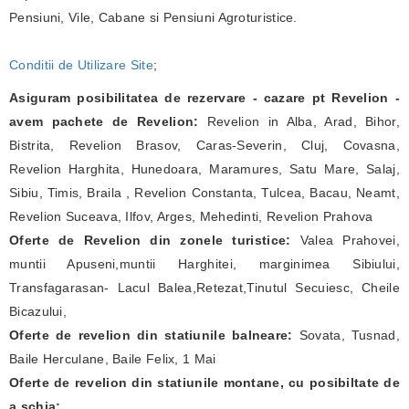
Pensiuni, Vile, Cabane si Pensiuni Agroturistice.
Conditii de Utilizare Site
;
Asiguram posibilitatea de rezervare - cazare pt Revelion -
avem pachete de Revelion:
Revelion in Alba, Arad, Bihor,
Bistrita, Revelion Brasov, Caras-Severin, Cluj, Covasna,
Revelion Harghita, Hunedoara, Maramures, Satu Mare, Salaj,
Sibiu, Timis, Braila , Revelion Constanta, Tulcea, Bacau, Neamt,
Revelion Suceava, Ilfov, Arges, Mehedinti, Revelion Prahova
Oferte de Revelion din zonele turistice:
Valea Prahovei,
muntii Apuseni,muntii Harghitei, marginimea Sibiului,
Transfagarasan- Lacul Balea,Retezat,Tinutul Secuiesc, Cheile
Bicazului,
Oferte de revelion din statiunile balneare:
Sovata, Tusnad,
Baile Herculane, Baile Felix, 1 Mai
Oferte de revelion din statiunile montane, cu posibiltate de
a schia: