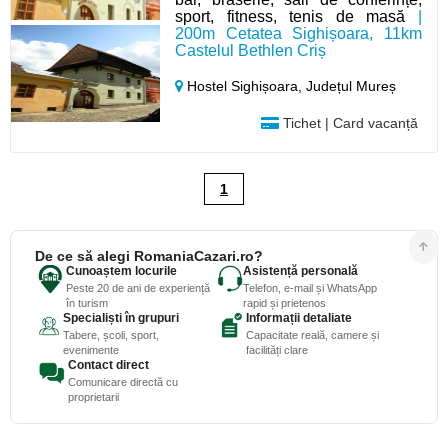
sport, fitness, tenis de masă
|
200m Cetatea Sighișoara, 11km
Castelul Bethlen Criș
Hostel Sighișoara,
Județul Mureș
Tichet | Card vacanță
1
De ce să alegi RomaniaCazari.ro?
Cunoaștem locurile
Asistență personală
Peste 20 de ani de experiență
Telefon, e-mail și WhatsApp
în turism
rapid și prietenos
Specialiști în grupuri
Informații detaliate
Tabere, școli, sport,
Capacitate reală, camere și
evenimente
facilități clare
Contact direct
Comunicare directă cu
proprietarii