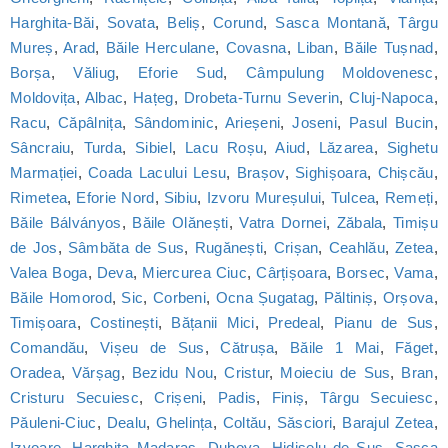
Harghita-Băi
,
Sovata
,
Beliș
,
Corund
,
Sasca Montană
,
Târgu
Mureș
,
Arad
,
Băile Herculane
,
Covasna
,
Liban
,
Băile Tușnad
,
Borșa
,
Văliug
,
Eforie Sud
,
Câmpulung Moldovenesc
,
Moldovița
,
Albac
,
Hațeg
,
Drobeta-Turnu Severin
,
Cluj-Napoca
,
Racu
,
Căpâlnița
,
Sândominic
,
Arieșeni
,
Joseni
,
Pasul Bucin
,
Sâncraiu
,
Turda
,
Sibiel
,
Lacu Roșu
,
Aiud
,
Lăzarea
,
Sighetu
Marmației
,
Coada Lacului Lesu
,
Brașov
,
Sighișoara
,
Chișcău
,
Rimetea
,
Eforie Nord
,
Sibiu
,
Izvoru Mureșului
,
Tulcea
,
Remeți
,
Băile Bálványos
,
Băile Olănești
,
Vatra Dornei
,
Zăbala
,
Timișu
de Jos
,
Sâmbăta de Sus
,
Rugănești
,
Crișan
,
Ceahlău
,
Zetea
,
Valea Boga
,
Deva
,
Miercurea Ciuc
,
Cârțișoara
,
Borsec
,
Vama
,
Băile Homorod
,
Sic
,
Corbeni
,
Ocna Șugatag
,
Păltiniș
,
Orșova
,
Timișoara
,
Costinești
,
Bățanii Mici
,
Predeal
,
Pianu de Sus
,
Comandău
,
Vișeu de Sus
,
Cătrușa
,
Băile 1 Mai
,
Făget
,
Oradea
,
Vărșag
,
Bezidu Nou
,
Cristur
,
Moieciu de Sus
,
Bran
,
Cristuru Secuiesc
,
Crișeni
,
Padis
,
Finiș
,
Târgu Secuiesc
,
Păuleni-Ciuc
,
Dealu
,
Ghelința
,
Coltău
,
Săsciori
,
Barajul Zetea
,
Izvoare
,
Harghita Madaras
,
Dubova
,
Hidișelu de Sus
,
Sasca