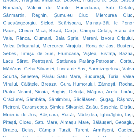
Română
,
Vălenii de Munte
,
Hunedoara
,
Sub Cetate
,
Sânmartin
,
Reghin
,
Șumuleu Ciuc, Miercurea Ciuc
,
Ciucsângeorgiu
,
Șiclod
,
Scărișoara
,
Malnaș-Băi
,
Ic Ponor
Padis
,
Chedia Mică
,
Bixad
,
Cârța
,
Câmpu Cetății
,
Stâna de
Vale
,
Rânca
,
Ciumani
,
Baia Sprie
,
Mereni
,
Izvoru Crișului
,
Valea Drăganului
,
Miercurea Nirajului
,
Rona de Jos
,
Bușteni
,
Sebeș
,
Timișu de Sus
,
Frumoasa
,
Viștea
,
Bistrița
,
Bazna
,
Lacu Sărat
,
Petroșani
,
Statiunea Parâng-Petroșani
,
Corbu
,
Mădăraș
,
Cehu Silvaniei
,
Lunca de Sus
,
Sarmizegetusa
,
Valea
Scurtă
,
Senetea
,
Pârâu Satu Mare
,
București
,
Turia
,
Valea
Vinului
,
Călățele
,
Breaza
,
Gura Humorului
,
Zărnești
,
Rodna
,
Piatra Neamț
,
Sinaia
,
Boghiș
,
Delnița
,
Măgura
,
Arefu
,
Lorău
,
Crăciunel
,
Sâmbăta
,
Sântimbru
,
Săcălășeni
,
Șugag
,
Râșnov
,
Pietreni
,
Caransebeș
,
Șimleu Silvaniei
,
Zalău
,
Saschiz
,
Ditrău
,
Moieciu de Jos
,
Băișoara
,
Rucăr
,
Nădejdea
,
Ighiu/Ighìo
,
Iași
,
Pitești
,
Ciceu
,
Satu Mare
,
Almașu Mare
,
Bălăușeri
,
Geoagiu
,
Bratca
,
Beiuș
,
Câmpia Turzii
,
Tureni
,
Armășeni
,
Cacica
,