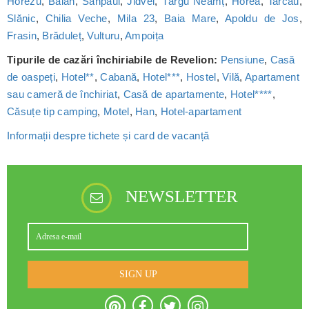
Horezu
,
Bălan
,
Sânpaul
,
Jidvei
,
Târgu Neamț
,
Horea
,
Tarcău
,
Slănic
,
Chilia Veche
,
Mila 23
,
Baia Mare
,
Apoldu de Jos
,
Frasin
,
Brăduleț
,
Vulturu
,
Ampoița
Tipurile de cazări închiriabile de Revelion:
Pensiune
,
Casă
de oaspeți
,
Hotel**
,
Cabană
,
Hotel***
,
Hostel
,
Vilă
,
Apartament
sau cameră de închiriat
,
Casă de apartamente
,
Hotel****
,
Căsuțe tip camping
,
Motel
,
Han
,
Hotel-apartament
Informații despre tichete și card de vacanță
NEWSLETTER
SIGN UP