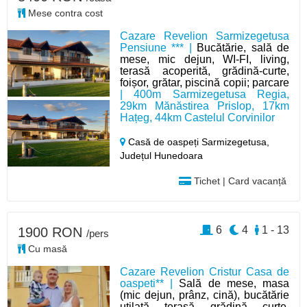
Mese contra cost
Cazare Revelion Sarmizegetusa
Pensiune *** |
Bucătărie, sală de
mese, mic dejun, WI-FI, living,
terasă acoperită, grădină-curte,
foișor, grătar, piscină copii; parcare
| 400m Sarmizegetusa Regia,
29km Mănăstirea Prislop, 17km
Hațeg, 44km Castelul Corvinilor
Casă de oaspeți Sarmizegetusa,
Județul Hunedoara
Tichet | Card vacanță
6
4
1 - 13
1900 RON
/pers
Cu masă
Cazare Revelion Cristur Casa de
oaspeti** |
Sală de mese, masa
(mic dejun, prânz, cină), bucătărie
utilată, terasă, grădină, curte,