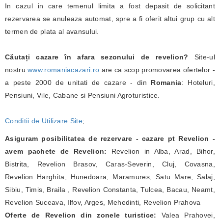
In cazul in care temenul limita a fost depasit de solicitant
rezervarea se anuleaza automat, spre a fi oferit altui grup cu alt
termen de plata al avansului.
Căutați cazare în afara sezonului de revelion?
Site-ul
nostru
www.romaniacazari.ro
are ca scop promovarea ofertelor -
a peste 2000 de unitati de cazare - din
Romania
: Hoteluri,
Pensiuni, Vile, Cabane si Pensiuni Agroturistice.
Conditii de Utilizare Site
;
Asiguram posibilitatea de rezervare - cazare pt Revelion -
avem pachete de Revelion:
Revelion in Alba, Arad, Bihor,
Bistrita, Revelion Brasov, Caras-Severin, Cluj, Covasna,
Revelion Harghita, Hunedoara, Maramures, Satu Mare, Salaj,
Sibiu, Timis, Braila , Revelion Constanta, Tulcea, Bacau, Neamt,
Revelion Suceava, Ilfov, Arges, Mehedinti, Revelion Prahova
Oferte de Revelion din zonele turistice:
Valea Prahovei,