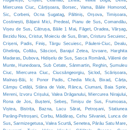
Miercurea Ciuc
,
Cârțișoara
,
Borsec
,
Vama
,
Băile Homorod
,
Sic
,
Corbeni
,
Ocna Șugatag
,
Păltiniș
,
Orșova
,
Timișoara
,
Costinești
,
Bățanii Mici
,
Predeal
,
Pianu de Sus
,
Comandău
,
Vișeu de Sus
,
Cătrușa
,
Băile 1 Mai
,
Făget
,
Oradea
,
Vărșag
,
Bezidu Nou
,
Cristur
,
Moieciu de Sus
,
Bran
,
Cristuru Secuiesc
,
Crișeni
,
Padis
,
Finiș
,
Târgu Secuiesc
,
Păuleni-Ciuc
,
Dealu
,
Ghelința
,
Coltău
,
Săsciori
,
Barajul Zetea
,
Izvoare
,
Harghita
Madaras
,
Dubova
,
Hidișelu de Sus
,
Sasca Română
,
Vălenii de
Munte
,
Hunedoara
,
Sub Cetate
,
Sânmartin
,
Reghin
,
Șumuleu
Ciuc, Miercurea Ciuc
,
Ciucsângeorgiu
,
Șiclod
,
Scărișoara
,
Malnaș-Băi
,
Ic Ponor Padis
,
Chedia Mică
,
Bixad
,
Cârța
,
Câmpu Cetății
,
Stâna de Vale
,
Rânca
,
Ciumani
,
Baia Sprie
,
Mereni
,
Izvoru Crișului
,
Valea Drăganului
,
Miercurea Nirajului
,
Rona de Jos
,
Bușteni
,
Sebeș
,
Timișu de Sus
,
Frumoasa
,
Viștea
,
Bistrița
,
Bazna
,
Lacu Sărat
,
Petroșani
,
Statiunea
Parâng-Petroșani
,
Corbu
,
Mădăraș
,
Cehu Silvaniei
,
Lunca de
Sus
,
Sarmizegetusa
,
Valea Scurtă
,
Senetea
,
Pârâu Satu Mare
,