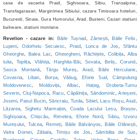
casa de vacanta Praid, Sighisoara, Sibiu, Transalpina,
Transfagarasan, Marginimea Sibiului, cazare Timisoara hoteluri,
Bucuresti, Sinaia, Gura Humorului, Arad, Busteni, Cazari statiuni
balneare, statiuni montane.
Revelion - cazare in:
Băile Tușnad
,
Zărnești
,
Băile Felix
,
Lupeni
,
Odorheiu Secuiesc
,
Praid
,
Lunca de Jos
,
Sfântu
Gheorghe
,
Balea Lac
,
Gheorgheni
,
Răchițele
,
Colibița
,
Alba
Iulia
,
Toplița
,
Vlăhița
,
Harghita-Băi
,
Sovata
,
Beliș
,
Corund
,
Sasca Montană
,
Târgu Mureș
,
Arad
,
Băile Herculane
,
Covasna
,
Liban
,
Borșa
,
Văliug
,
Eforie Sud
,
Câmpulung
Moldovenesc
,
Moldovița
,
Albac
,
Hațeg
,
Drobeta-Turnu
Severin
,
Cluj-Napoca
,
Racu
,
Căpâlnița
,
Sândominic
,
Arieșeni
,
Joseni
,
Pasul Bucin
,
Sâncraiu
,
Turda
,
Sibiel
,
Lacu Roșu
,
Aiud
,
Lăzarea
,
Sighetu Marmației
,
Coada Lacului Lesu
,
Brașov
,
Sighișoara
,
Chișcău
,
Rimetea
,
Eforie Nord
,
Sibiu
,
Izvoru
Mureșului
,
Tulcea
,
Remeți
,
Băile Bálványos
,
Băile Olănești
,
Vatra Dornei
,
Zăbala
,
Timișu de Jos
,
Sâmbăta de Sus
,
Rugănești
,
Crișan
,
Ceahlău
,
Zetea
,
Valea Boga
,
Deva
,