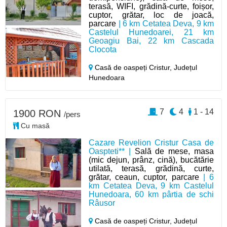
terasă, WIFI, grădină-curte, foișor,
cuptor, grătar, loc de joacă,
parcare
| 6 km Cetatea Deva, 9 km
Castelul Hunedoarei, 21 km
Geoagiu Bai, 22 km Cascada
Clocota
Casă de oaspeți Cristur,
Județul
Hunedoara
7
4
1 - 14
1900 RON
/pers
Cu masă
Cazare Revelion Cristur Casa de
Oaspteti** |
Sală de mese, masa
(mic dejun, prânz, cină), bucătărie
utilată, terasă, grădină, curte,
grătar, ceaun, cuptor, parcare
| 6
km Cetatea Deva, 9 km Castelul
Hunedoara, 60 km pârtia de schi
Râusor
Casă de oaspeți Cristur,
Județul