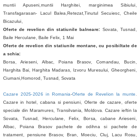
muntii Apuseni,muntii Harghitei, marginimea Sibiului,
Transfagarasan- Lacul Balea,Retezat,Tinutul Secuiesc, Cheile
Bicazului,
Oferte de revelion din statiunile balneare:
Sovata, Tusnad,
Baile Herculane, Baile Felix, 1 Mai
Oferte de revelion din statiunile montane, cu posibiltate de
a schia:
Borsa, Arieseni, Albac, Poiana Brasov, Comandau, Bucin,
Harghita Bai, Harghita Madaras, Izvoru Muresului, Gheorgheni,
Ciumani,Homorod, Tusnad, Sovata
Cazare 2025-2026 in Romania
-
Oferte de Revelion la munte
.
Cazare in hotel, cabana si pensiuni, Oferte de cazare, oferte
speciale din Maramures, Transilvania, Moldova. Cazare ieftin la
Sovata, Tusnad, Herculane, Felix, Borsa, cabane Arieseni,
Albac, Poiana Brasov pachete de odihna si pachete de
tratament, pensiune Brasov, Bran, Moeciu, Cluj, Lacu Rosu,