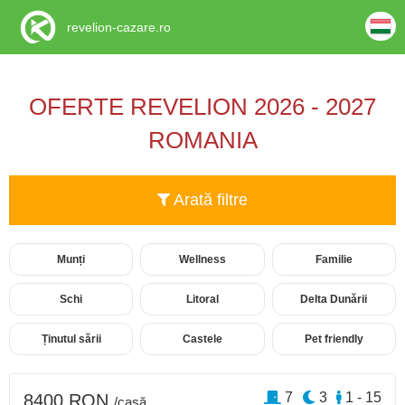
revelion-cazare.ro
OFERTE REVELION 2026 - 2027
ROMANIA
Arată filtre
Munți
Wellness
Familie
Schi
Litoral
Delta Dunării
Ținutul sării
Castele
Pet friendly
7
3
1 - 15
8400 RON
/casă