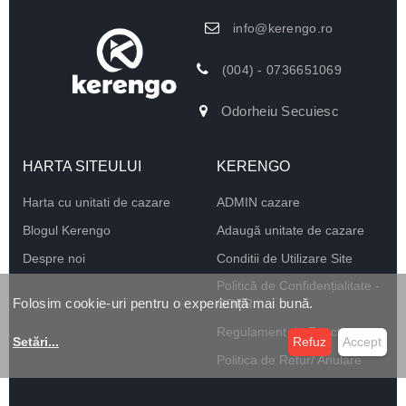
info@kerengo.ro
(004) - 0736651069
Odorheiu Secuiesc
HARTA SITEULUI
KERENGO
Harta cu unitati de cazare
ADMIN cazare
Blogul Kerengo
Adaugă unitate de cazare
Despre noi
Conditii de Utilizare Site
Politică de Confidențialitate -
Folosim cookie-uri pentru o experiență mai bună.
GDPR
Regulament de Funcționare
Setări
...
Refuz
Accept
Politica de Retur/ Anulare