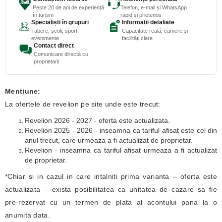
Peste 20 de ani de experiență
Telefon, e-mail și WhatsApp
în turism
rapid și prietenos
Specialiști în grupuri
Informații detaliate
Tabere, școli, sport,
Capacitate reală, camere și
evenimente
facilități clare
Contact direct
Comunicare directă cu
proprietarii
Mentiune:
La ofertele de revelion pe site unde este trecut:
Revelion 2026 - 2027 - oferta este actualizata.
Revelion 2025 - 2026 - inseamna ca tariful afisat este cel din
anul trecut, care urmeaza a fi actualizat de proprietar.
Revelion - inseamna ca tariful afisat urmeaza a fi actualizat
de proprietar.
*Chiar si in cazul in care intalniti prima varianta – oferta este
actualizata – exista posibilitatea ca unitatea de cazare sa fie
pre-rezervat cu un termen de plata al acontului pana la o
anumita data.