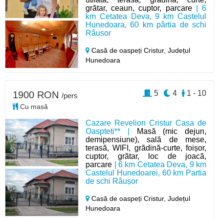
grătar, ceaun, cuptor, parcare
| 6
km Cetatea Deva, 9 km Castelul
Hunedoara, 60 km pârtia de schi
Râusor
Casă de oaspeți Cristur,
Județul
Hunedoara
5
4
1 - 10
1900 RON
/pers
Cu masă
Cazare Revelion Cristur Casa de
Oaspteti** |
Masă (mic dejun,
demipensiune), sală de mese,
terasă, WIFI, grădină-curte, foișor,
cuptor, grătar, loc de joacă,
parcare
| 6 km Cetatea Deva, 9 km
Castelul Hunedoarei, 60 km Partia
de schi Râușor
Casă de oaspeți Cristur,
Județul
Hunedoara