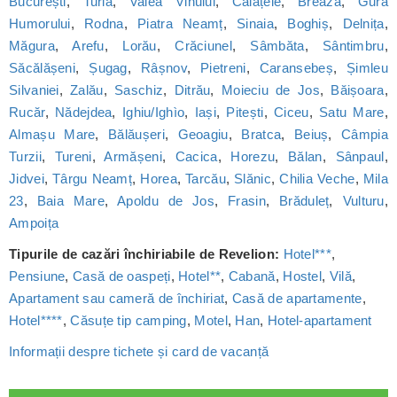
București
,
Turia
,
Valea Vinului
,
Călățele
,
Breaza
,
Gura
Humorului
,
Rodna
,
Piatra Neamț
,
Sinaia
,
Boghiș
,
Delnița
,
Măgura
,
Arefu
,
Lorău
,
Crăciunel
,
Sâmbăta
,
Sântimbru
,
Săcălășeni
,
Șugag
,
Râșnov
,
Pietreni
,
Caransebeș
,
Șimleu
Silvaniei
,
Zalău
,
Saschiz
,
Ditrău
,
Moieciu de Jos
,
Băișoara
,
Rucăr
,
Nădejdea
,
Ighiu/Ighìo
,
Iași
,
Pitești
,
Ciceu
,
Satu Mare
,
Almașu Mare
,
Bălăușeri
,
Geoagiu
,
Bratca
,
Beiuș
,
Câmpia
Turzii
,
Tureni
,
Armășeni
,
Cacica
,
Horezu
,
Bălan
,
Sânpaul
,
Jidvei
,
Târgu Neamț
,
Horea
,
Tarcău
,
Slănic
,
Chilia Veche
,
Mila
23
,
Baia Mare
,
Apoldu de Jos
,
Frasin
,
Brăduleț
,
Vulturu
,
Ampoița
Tipurile de cazări închiriabile de Revelion:
Hotel***
,
Pensiune
,
Casă de oaspeți
,
Hotel**
,
Cabană
,
Hostel
,
Vilă
,
Apartament sau cameră de închiriat
,
Casă de apartamente
,
Hotel****
,
Căsuțe tip camping
,
Motel
,
Han
,
Hotel-apartament
Informații despre tichete și card de vacanță