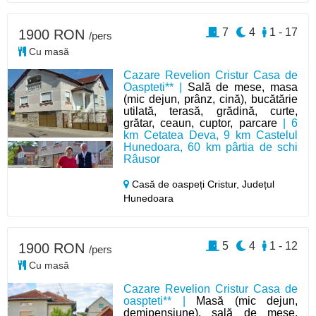
7
4
1 - 17
1900 RON
/pers
Cu masă
Cazare Revelion Cristur Casa de
Oaspteti** |
Sală de mese, masa
(mic dejun, prânz, cină), bucătărie
utilată, terasă, grădină, curte,
grătar, ceaun, cuptor, parcare
| 6
km Cetatea Deva, 9 km Castelul
Hunedoara, 60 km pârtia de schi
Râusor
Casă de oaspeți Cristur,
Județul
Hunedoara
5
4
1 - 12
1900 RON
/pers
Cu masă
Cazare Revelion Cristur Casa de
oaspteti** |
Masă (mic dejun,
demipensiune), sală de mese,