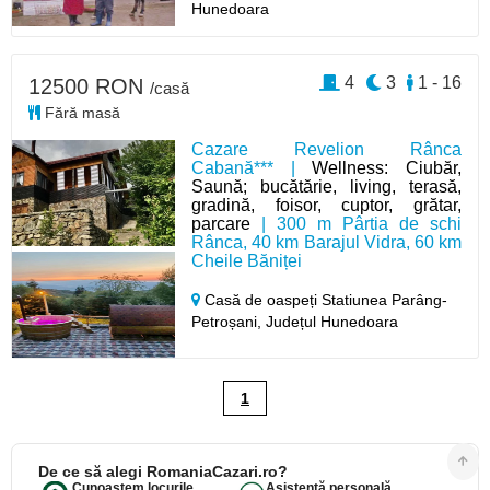
Hunedoara
4
3
1 - 16
12500 RON
/casă
Fără masă
Cazare Revelion Rânca
Cabană*** |
Wellness: Ciubăr,
Saună; bucătărie, living, terasă,
gradină, foisor, cuptor, grătar,
parcare
| 300 m Pârtia de schi
Rânca, 40 km Barajul Vidra, 60 km
Cheile Băniței
Casă de oaspeți Statiunea Parâng-
Petroșani,
Județul Hunedoara
1
De ce să alegi RomaniaCazari.ro?
Cunoaștem locurile
Asistență personală