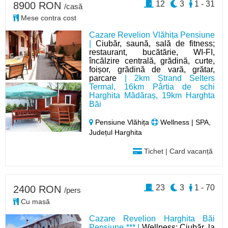
12
3
1 - 31
8900 RON
/casă
Mese contra cost
Cazare Revelion Vlăhița Pensiune
|
Ciubăr, saună, sală de fitness;
restaurant, bucătărie, WI-FI,
încălzire centrală, grădină, curte,
foișor, grădină de vară, grătar,
parcare
| 2km Ștrand Selters
Termal, 16km Pârtia de schi
Harghita Mădăraș, 19km Harghta
Băi
Pensiune Vlăhița
Wellness | SPA,
Județul Harghita
Tichet | Card vacanță
23
3
1 - 70
2400 RON
/pers
Cu masă
Cazare Revelion Harghita Băi
Pensiune *** |
Wellness: Ciubăr, la