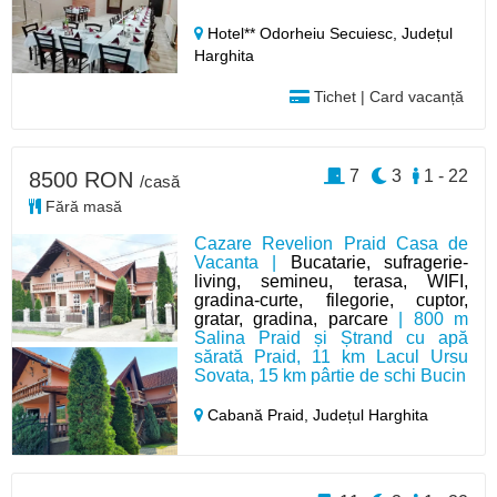
Hotel** Odorheiu Secuiesc,
Județul
Harghita
Tichet | Card vacanță
7
3
1 - 22
8500 RON
/casă
Fără masă
Cazare Revelion Praid Casa de
Vacanta |
Bucatarie, sufragerie-
living, semineu, terasa, WIFI,
gradina-curte, filegorie, cuptor,
gratar, gradina, parcare
| 800 m
Salina Praid și Ștrand cu apă
sărată Praid, 11 km Lacul Ursu
Sovata, 15 km pârtie de schi Bucin
Cabană Praid,
Județul Harghita