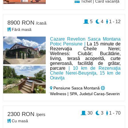
Tichet | Card vacanță
5
4
1 - 12
8900 RON
/casă
Fără masă
Cazare Revelion Sasca Montana
Potoc Pensiune |
La 15 minute de
Rezervaţia Cheile Nerei;
Wellness: Ciubăr; Bucătărie,
living, terasă acoperită, curte
generoasă, facilități de grătar,
parcare
| 10 km de Rezervaţia
Cheile Nerei-Beuşniţa, 15 km de
Oraviţa
Pensiune Sasca Montană
Wellness | SPA, Județul Caraș-Severin
30
3
1 - 70
2300 RON
/pers
Cu masă