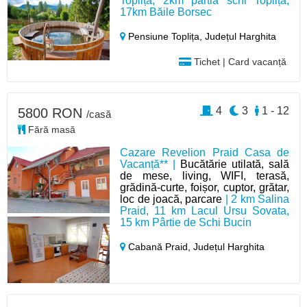
Toplița, 2km pârtia schi Toplița,
17km Băile Borsec
Pensiune Toplița,
Județul Harghita
Tichet | Card vacanță
4
3
1 - 12
5800 RON
/casă
Fără masă
Cazare Revelion Praid Casa de
Vacanță** |
Bucătărie utilată, sală
de mese, living, WIFI, terasă,
grădină-curte, foișor, cuptor, grătar,
loc de joacă, parcare
| 2 km Salina
Praid, 11 km Lacul Ursu Sovata,
15 km Pârtie de Schi Bucin
Cabană Praid,
Județul Harghita