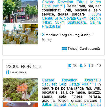
Cazare Revelion Târgu Mureș
Pensiune*** |
Restaurant, bar, aer
condiționat, Wifi, bucătărie self-
service, terasa, parcare
| 300m
Centru SPA, Sovata 62km, Reghin
44km, 58km Sighișoara, Salina
Praid58 km
Pensiune Târgu Mureș,
Județul
Mureș
Tichet | Card vacanță
16
2
1 - 40
23000 RON
/casă
Fără masă
Cazare Revelion Odorheiu
Secuiesc Sub Cetate Vila*** |
In
padure pe poiana langa rau, Wifi,
bucatarie, sală de mese, jacuzzi,
saună, sală fitness, terasă,
gradina, foișor, grătar, parcare
|
3.9km Barajul Zetea, 19km pârtia