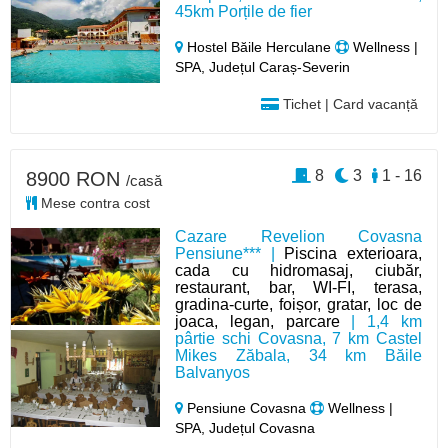
45km Porțile de fier
Hostel Băile Herculane
Wellness |
SPA, Județul Caraș-Severin
Tichet | Card vacanță
8
3
1 - 16
8900 RON
/casă
Mese contra cost
Cazare Revelion Covasna
Pensiune*** |
Piscina exterioara,
cada cu hidromasaj, ciubăr,
restaurant, bar, WI-FI, terasa,
gradina-curte, foișor, gratar, loc de
joaca, legan, parcare
| 1,4 km
pârtie schi Covasna, 7 km Castel
Mikes Zăbala, 34 km Băile
Balvanyos
Pensiune Covasna
Wellness |
SPA, Județul Covasna