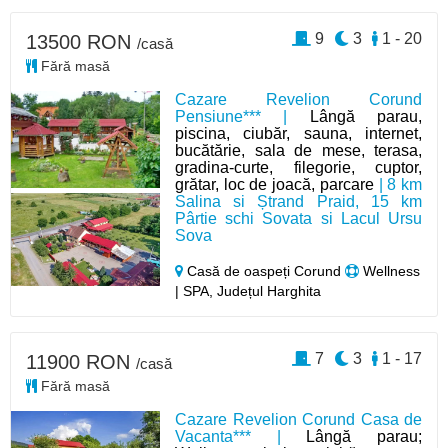
9
3
1 - 20
13500 RON
/casă
Fără masă
Cazare Revelion Corund
Pensiune*** |
Lângă parau,
piscina, ciubăr, sauna, internet,
bucătărie, sala de mese, terasa,
gradina-curte, filegorie, cuptor,
grătar, loc de joacă, parcare
| 8 km
Salina si Ștrand Praid, 15 km
Pârtie schi Sovata si Lacul Ursu
Sova
Casă de oaspeți Corund
Wellness
| SPA, Județul Harghita
7
3
1 - 17
11900 RON
/casă
Fără masă
Cazare Revelion Corund Casa de
Vacanta*** |
Lângă parau;