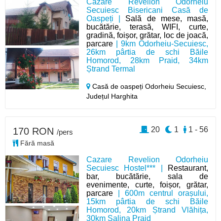
Cazare Revelion Odorheiu
Secuiesc Bisericani Casă de
Oaspeți |
Sală de mese, masă,
bucătărie, terasă, WIFI, curte,
gradină, foișor, grătar, loc de joacă,
parcare
| 9km Odorheiu-Secuiesc,
26km pârtia de schi Băile
Homorod, 28km Praid, 34km
Ștrand Termal
Casă de oaspeți Odorheiu Secuiesc,
Județul Harghita
20
1
1 - 56
170 RON
/pers
Fără masă
Cazare Revelion Odorheiu
Secuiesc Hostel*** |
Restaurant,
bar, bucătărie, sala de
evenimente, curte, foișor, grătar,
parcare
| 600m centrul orașului,
15km pârtia de schi Băile
Homorod, 20km Ștrand Vlăhița,
30km Salina Praid