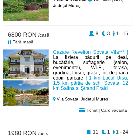
Județul Mureș
8
3
1 - 16
6800 RON
/casă
Fără masă
Cazare Revelion Sovata Vila*** |
La liziera pădurii pe deal,
bucătărie, sufragerie (salon,
evenimente), Wi-Fi, terasă,
gradină, foișor, grătar, loc de joaca
copii, parcare
| 1 km Lacul Ursu,
1,5 km pârtia de schi Sovata, 12
km Salina și Ștrand Praid
Vilă Sovata,
Județul Mureș
Tichet | Card vacanță
11
1
1 - 24
1980 RON
/pers