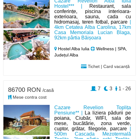
Cazare Revelion Alba Iulia
Hostel*** |
Restaurant, sala
conferințe, piscina interioara-
exterioara, sauna, cada cu
hidromasaj, teren fotbal, parcare
|
4km Cetatea Alba Carolina, 17km
Casa Memoriala Lucian Blaga,
92km pârtia Băișoara
Hostel Alba Iulia
Wellness | SPA,
Județul Alba
Tichet | Card vacanță
7
3
1 - 26
86700 RON
/casă
Mese contra cost
Cazare Revelion Toplița
Pensiune** |
La liziera pădurii pe
poiana, Ciubăr, WIFI, sala de
mese, bucătărie, zona verde,
cuptor, grătar, filegorie, parcare
|
500m Cascada Mezotermală