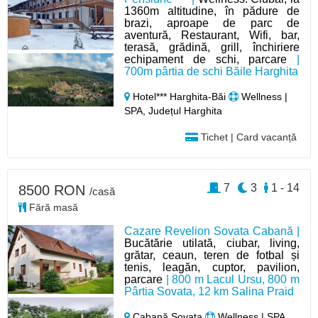
1360m altitudine, în pădure de
brazi, aproape de parc de
aventură, Restaurant, Wifi, bar,
terasă, grădină, grill, închiriere
echipament de schi, parcare
|
700m pârtia de schi Băile Harghita
Hotel*** Harghita-Băi
Wellness |
SPA, Județul Harghita
Tichet | Card vacanță
7
3
1 - 14
8500 RON
/casă
Fără masă
Cazare Revelion Sovata Cabană |
Bucătărie utilată, ciubar, living,
grătar, ceaun, teren de fotbal și
tenis, leagăn, cuptor, pavilion,
parcare
| 800 m Lacul Ursu, 800 m
Pârtia Sovata, 12 km Salina Praid
Cabană Sovata
Wellness | SPA,