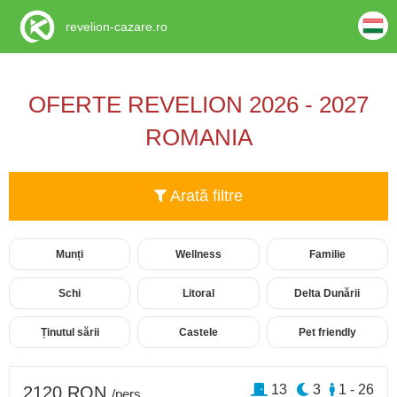
revelion-cazare.ro
OFERTE REVELION 2026 - 2027
ROMANIA
Arată filtre
Munți
Wellness
Familie
Schi
Litoral
Delta Dunării
Ținutul sării
Castele
Pet friendly
13
3
1 - 26
2120 RON
/pers