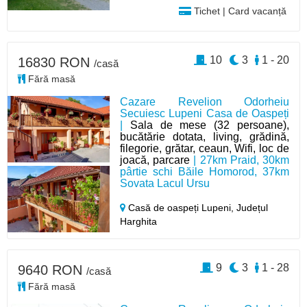
Tichet | Card vacanță
10
3
1 - 20
16830 RON
/casă
Fără masă
Cazare Revelion Odorheiu
Secuiesc Lupeni Casa de Oaspeți
|
Sala de mese (32 persoane),
bucătărie dotata, living, grădină,
filegorie, grătar, ceaun, Wifi, loc de
joacă, parcare
| 27km Praid, 30km
pârtie schi Băile Homorod, 37km
Sovata Lacul Ursu
Casă de oaspeți Lupeni,
Județul
Harghita
9
3
1 - 28
9640 RON
/casă
Fără masă