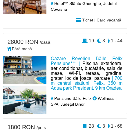
Hotel*** Sfântu Gheorghe,
Județul
Covasna
Tichet | Card vacanță
19
3
1 - 44
28000 RON
/casă
Fără masă
Cazare Revelion Băile Felix
Pensiune*** |
Piscina exterioara,
aer conditionat, bucătărie, sala de
mese, WI-FI, terasa, gradina,
gratar, loc de joaca, parcare
| 700
m centrul statiunii Felix, 350 m
Aqua park President, 9 km Oradea
Pensiune Băile Felix
Wellness |
SPA, Județul Bihor
28
3
1 - 68
1800 RON
/pers