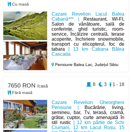
Cu masă
Cazare Revelion Lacul Balea
Cabană*** |
Restaurant, WI-FI,
Salon de vânătoare, sală de
conferințe, ghid turistic, room-
service, încălzire centrală, terase
acoperite, închiriere snowmobile,
transport cu elicopterul, foc de
tabara
| 13 km Cabana Bâlea
Cascada
Pensiune Balea Lac,
Județul Sibiu
8
3
1 - 18
7650 RON
/casă
Fără masă
Cazare Revelion Gheorgheni
Pensiune |
Bucărărie, living,
șemineu, bar, Tv, terasă, cramă,
grătar, cuptor, curte amenajată în
stil rustic
| 12 km pârtie de Schi
Ciumani, 12 km Lacul Roșu, 15