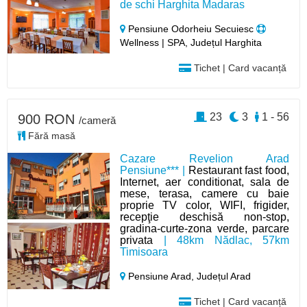
de schi Harghita Madaras
Pensiune Odorheiu Secuiesc
Wellness | SPA, Județul Harghita
Tichet | Card vacanță
23
3
1 - 56
900 RON
/cameră
Fără masă
Cazare Revelion Arad
Pensiune*** |
Restaurant fast food,
Internet, aer conditionat, sala de
mese, terasa, camere cu baie
proprie TV color, WIFI, frigider,
recepţie deschisă non-stop,
gradina-curte-zona verde, parcare
privata
| 48km Nădlac, 57km
Timisoara
Pensiune Arad,
Județul Arad
Tichet | Card vacanță