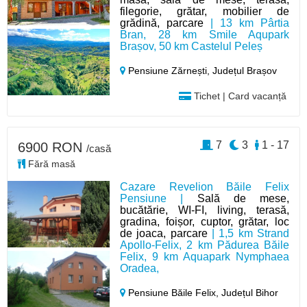
filegorie, grătar, mobilier de
grădină, parcare
| 13 km Pârtia
Bran, 28 km Smile Aqupark
Brașov, 50 km Castelul Peleș
Pensiune Zărnești,
Județul Brașov
Tichet | Card vacanță
7
3
1 - 17
6900 RON
/casă
Fără masă
Cazare Revelion Băile Felix
Pensiune |
Sală de mese,
bucătărie, WI-FI, living, terasă,
gradina, foișor, cuptor, grătar, loc
de joaca, parcare
| 1,5 km Strand
Apollo-Felix, 2 km Pădurea Băile
Felix, 9 km Aquapark Nymphaea
Oradea,
Pensiune Băile Felix,
Județul Bihor