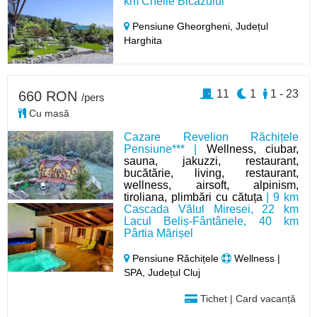
km Cheile Bicazului
Pensiune Gheorgheni,
Județul
Harghita
11
1
1 - 23
660 RON
/pers
Cu masă
Cazare Revelion Răchițele
Pensiune*** |
Wellness, ciubar,
sauna, jakuzzi, restaurant,
bucătărie, living, restaurant,
wellness, airsoft, alpinism,
tiroliana, plimbări cu cătuța
| 9 km
Cascada Vălul Miresei, 22 km
Lacul Beliș-Fântânele, 40 km
Pârtia Mărișel
Pensiune Răchițele
Wellness |
SPA, Județul Cluj
Tichet | Card vacanță