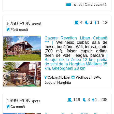
Tichet | Card vacanță
4
3
1 - 12
6250 RON
/casă
Fără masă
Cazare Revelion Liban Cabană
*** |
Wellness: ciubăr; sală de
mese, bucătărie, Wifi, terasă, curte
(700 m²), foișor, cuptor, grătar,
teren de volei, leagăn, parcare
|
Barajul de la Zetea 12 km, pârtia
de schi de la Harghita Mădăraș 35
km, Gheorgheni 28 km
Cabană Liban
Wellness | SPA,
Județul Harghita
119
3
1 - 238
1699 RON
/pers
Cu masă