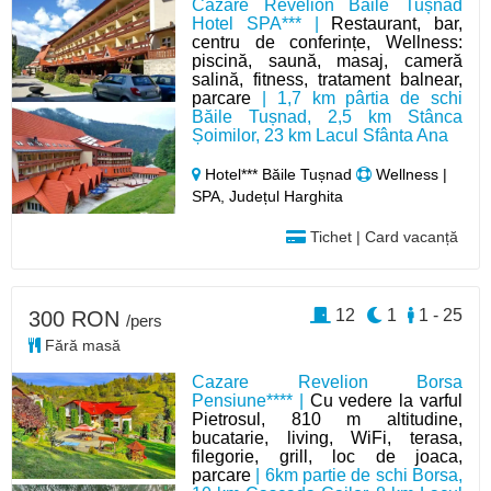
Cazare Revelion Băile Tușnad
Hotel SPA*** |
Restaurant, bar,
centru de conferințe, Wellness:
piscină, saună, masaj, cameră
salină, fitness, tratament balnear,
parcare
| 1,7 km pârtia de schi
Băile Tușnad, 2,5 km Stânca
Șoimilor, 23 km Lacul Sfânta Ana
Hotel*** Băile Tușnad
Wellness |
SPA, Județul Harghita
Tichet | Card vacanță
12
1
1 - 25
300 RON
/pers
Fără masă
Cazare Revelion Borsa
Pensiune**** |
Cu vedere la varful
Pietrosul, 810 m altitudine,
bucatarie, living, WiFi, terasa,
filegorie, grill, loc de joaca,
parcare
| 6km partie de schi Borsa,