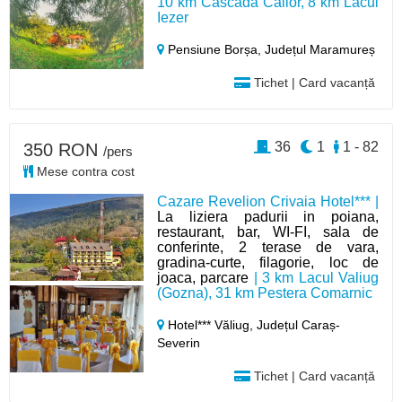
10 km Cascada Cailor, 8 km Lacul
Iezer
Pensiune Borșa,
Județul Maramureș
Tichet | Card vacanță
36
1
1 - 82
350 RON
/pers
Mese contra cost
Cazare Revelion Crivaia Hotel*** |
La liziera padurii in poiana,
restaurant, bar, WI-FI, sala de
conferinte, 2 terase de vara,
gradina-curte, filagorie, loc de
joaca, parcare
| 3 km Lacul Valiug
(Gozna), 31 km Pestera Comarnic
Hotel*** Văliug,
Județul Caraș-
Severin
Tichet | Card vacanță