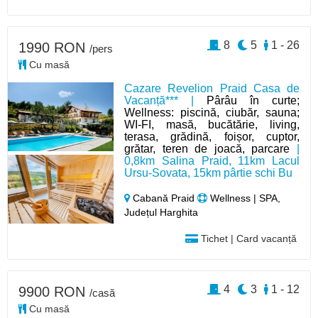
8
5
1 - 26
1990 RON
/pers
Cu masă
Cazare Revelion Praid Casa de
Vacanță*** |
Pârâu în curte;
Wellness: piscină, ciubăr, sauna;
WI-FI, masă, bucătărie, living,
terasa, grădină, foișor, cuptor,
grătar, teren de joacă, parcare
|
0,8km Salina Praid, 11km Lacul
Ursu-Sovata, 15km pârtie schi Bu
Cabană Praid
Wellness | SPA,
Județul Harghita
Tichet | Card vacanță
4
3
1 - 12
9900 RON
/casă
Cu masă