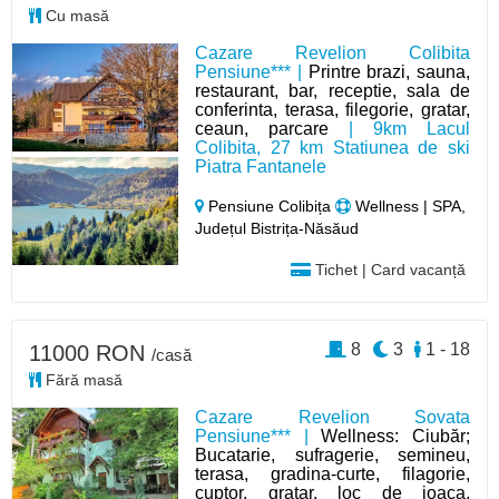
Cu masă
Cazare Revelion Colibita
Pensiune*** |
Printre brazi, sauna,
restaurant, bar, receptie, sala de
conferinta, terasa, filegorie, gratar,
ceaun, parcare
| 9km Lacul
Colibita, 27 km Statiunea de ski
Piatra Fantanele
Pensiune Colibița
Wellness | SPA,
Județul Bistrița-Năsăud
Tichet | Card vacanță
8
3
1 - 18
11000 RON
/casă
Fără masă
Cazare Revelion Sovata
Pensiune*** |
Wellness: Ciubăr;
Bucatarie, sufragerie, semineu,
terasa, gradina-curte, filagorie,
cuptor, gratar, loc de joaca,