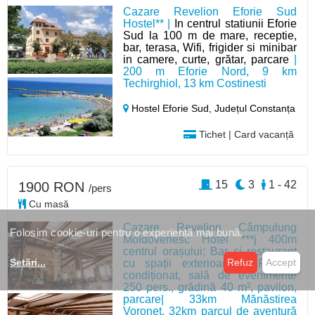
Cazare Revelion Eforie Sud
Hostel** |
In centrul statiunii Eforie
Sud la 100 m de mare, receptie,
bar, terasa, Wifi, frigider si minibar
in camere, curte, grătar, parcare
|
200 m Eforie Nord, 9 km
Techirghiol, 13 km Costinesti
Hostel Eforie Sud,
Județul Constanța
Tichet | Card vacanță
15
3
1 - 42
1900 RON
/pers
Cu masă
Cazare Revelion Câmpulung
Folosim cookie-uri pentru o experiență mai bună.
Moldovenesc Hotel ***j 400m
centrul orașului; Bar și restaurant
Setări
...
Refuz
Accept
cu spații exterioare, WIFI, aer
condiționat, sală de evenimente
250 pers., grădină 40 m², pavilon,
parcare| 33km Mănăstirea
Voroneț, 32km parcul de aventură