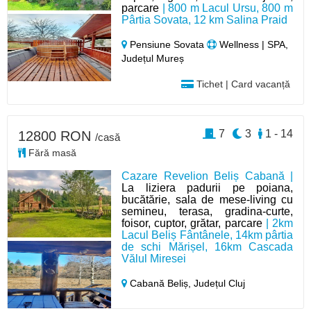
parcare
| 800 m Lacul Ursu, 800 m
Pârtia Sovata, 12 km Salina Praid
Pensiune Sovata
Wellness | SPA,
Județul Mureș
Tichet | Card vacanță
7
3
1 - 14
12800 RON
/casă
Fără masă
Cazare Revelion Beliș Cabană |
La liziera padurii pe poiana,
bucătărie, sala de mese-living cu
semineu, terasa, gradina-curte,
foisor, cuptor, grătar, parcare
| 2km
Lacul Beliș Fântânele, 14km pârtia
de schi Mărișel, 16km Cascada
Vălul Miresei
Cabană Beliș,
Județul Cluj