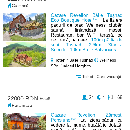
Cu masă
Cazare Revelion Băile Tușnad
Eco Boutique Hotel*** |
La liziera
padurii de brad, Wellness: ciubăr,
saună finlandeză, masaj;
Restaurant, bar, WIFI, terasă, loc
de joacă, parcare
| 100m pârtia de
schi Tușnad, 2,5km Stânca
Șoimilor, 19km Băile Balvanyos
Hotel*** Băile Tușnad
Wellness |
SPA, Județul Harghita
Tichet | Card vacanță
24
4
1 - 68
22000 RON
/casă
Fără masă
Cazare Revelion Zărnești
Pensiune*** |
La liziera pădurii cu
vedere la munte, bucătărie dotată,
masă, sală de mese, terasă,