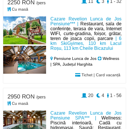
11
3
1 - 32
2250 RON
/pers
Cu masă
Cazare Revelion Lunca de Jos
Pensiune*** |
Restaurant, sala de
conferințe, terasa de vara, Internet
WIFI, curte-gradina, foișor, grătar,
teren de joaca copii, parcare
| 6
km SkiGyimes, 110 km Lacul
Roșu, 113 km Cheile Bicazului
Pensiune Lunca de Jos
Wellness
| SPA, Județul Harghita
Tichet | Card vacanță
20
4
1 - 56
2950 RON
/pers
Cu masă
Cazare Revelion Lunca de Jos
Pensiune SPA*** |
Wellness:
Piscină interioară, Cadă cu
hidromasaj, Saună; Restaurant,