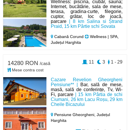
Wellness: piscina, ciubăr, sauna;
Internet, bucătărie, sala de mese,
terasa, gradina-curte, filegorie,
cuptor, grătar, loc de joacă,
parcare
| 8 km Salina si Ștrand
Praid, 15 km Pârtie schi Sovata
Cabană Corund
Wellness | SPA,
Județul Harghita
11
3
1 - 29
14280 RON
/casă
Mese contra cost
Cazare Revelion Gheorgheni
Pensiune** |
Bar, sală de mese,
masă, sală de conferințe, Tv, Wi-
Fi, parcare
| 15 km Pârtia de schi
Ciumani, 26 km Lacu Roșu, 29 km
Cheile Bicazului
Pensiune Gheorgheni,
Județul
Harghita