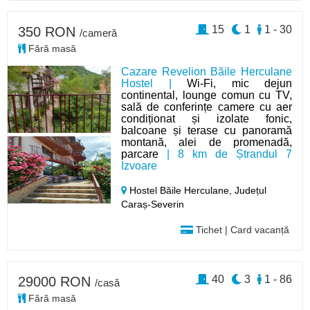
15
1
1 - 30
350 RON
/cameră
Fără masă
Cazare Revelion Băile Herculane
Hostel |
Wi-Fi, mic dejun
continental, lounge comun cu TV,
sală de conferințe camere cu aer
condiționat și izolate fonic,
balcoane și terase cu panoramă
montană, alei de promenadă,
parcare
| 8 km de Ștrandul 7
Izvoare
Hostel Băile Herculane,
Județul
Caraș-Severin
Tichet | Card vacanță
40
3
1 - 86
29000 RON
/casă
Fără masă