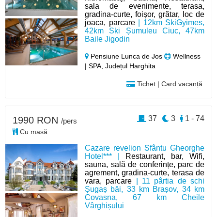
sala de evenimente, terasa,
gradina-curte, foișor, grătar, loc de
joaca, parcare
| 12km SkiGyimes,
42km Ski Șumuleu Ciuc, 47km
Baile Jigodin
Pensiune Lunca de Jos
Wellness
| SPA, Județul Harghita
Tichet | Card vacanță
37
3
1 - 74
1990 RON
/pers
Cu masă
Cazare revelion Sfântu Gheorghe
Hotel*** |
Restaurant, bar, Wifi,
sauna, sală de conferințe, parc de
agrement, gradina-curte, terasa de
vara, parcare
| 11 pârtia de schi
Șugaș băi, 33 km Brașov, 34 km
Covasna, 67 km Cheile
Vârghișului