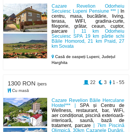
Cazare Revelion Odorheiu
Secuiesc Lupeni Pensiune *** |
In
centru, masa, bucătărie, living,
terasa, WIFI, gradina-curte,
filegorie, grătar, ceaun, cuptor,
parcare
| 11 km Odorheiu
Secuiesc SPA 19 km pârtie schi
Băile Homorod, 21 km Praid, 27
km Sovata
Casă de oaspeți Lupeni,
Județul
Harghita
22
3
1 - 55
1300 RON
/pers
Cu masă
Cazare Revelion Băile Herculane
Hostel*** |
SPA și Centru de
Wellness, restaurant, bar, WiFi,
aer condiționat, piscină exterioară-
interioară, saună, bază de
tratament, parcare
| 7km Piscină
Olimpică, 30km Cazanele Dunării,