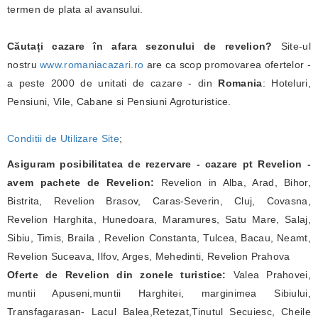
termen de plata al avansului.
Căutați cazare în afara sezonului de revelion?
Site-ul
nostru
www.romaniacazari.ro
are ca scop promovarea ofertelor -
a peste 2000 de unitati de cazare - din
Romania
: Hoteluri,
Pensiuni, Vile, Cabane si Pensiuni Agroturistice.
Conditii de Utilizare Site
;
Asiguram posibilitatea de rezervare - cazare pt Revelion -
avem pachete de Revelion:
Revelion in Alba, Arad, Bihor,
Bistrita, Revelion Brasov, Caras-Severin, Cluj, Covasna,
Revelion Harghita, Hunedoara, Maramures, Satu Mare, Salaj,
Sibiu, Timis, Braila , Revelion Constanta, Tulcea, Bacau, Neamt,
Revelion Suceava, Ilfov, Arges, Mehedinti, Revelion Prahova
Oferte de Revelion din zonele turistice:
Valea Prahovei,
muntii Apuseni,muntii Harghitei, marginimea Sibiului,
Transfagarasan- Lacul Balea,Retezat,Tinutul Secuiesc, Cheile