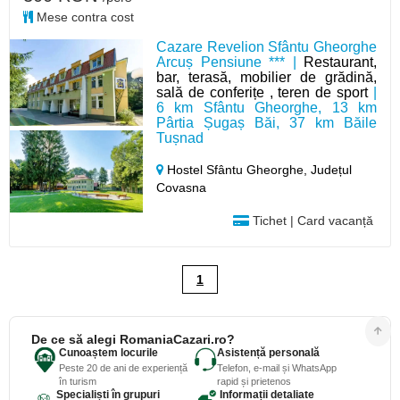
Mese contra cost
Cazare Revelion Sfântu Gheorghe
Arcuș Pensiune *** |
Restaurant,
bar, terasă, mobilier de grădină,
sală de conferițe , teren de sport
|
6 km Sfântu Gheorghe, 13 km
Pârtia Șugaș Băi, 37 km Băile
Tușnad
Hostel Sfântu Gheorghe,
Județul
Covasna
Tichet | Card vacanță
1
De ce să alegi RomaniaCazari.ro?
Cunoaștem locurile
Asistență personală
Peste 20 de ani de experiență
Telefon, e-mail și WhatsApp
în turism
rapid și prietenos
Specialiști în grupuri
Informații detaliate