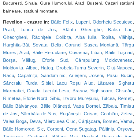
Bucuresti, Sinaia, Gura Humorului, Arad, Busteni, Cazari statiuni
balneare, statiuni montane.
Revelion - cazare in:
Băile Felix
,
Lupeni
,
Odorheiu Secuiesc
,
Praid
,
Lunca de Jos
,
Sfântu Gheorghe
,
Balea Lac
,
Gheorgheni
,
Răchițele
,
Colibița
,
Alba Iulia
,
Toplița
,
Vlăhița
,
Harghita-Băi
,
Sovata
,
Beliș
,
Corund
,
Sasca Montană
,
Târgu
Mureș
,
Arad
,
Băile Herculane
,
Covasna
,
Liban
,
Băile Tușnad
,
Borșa
,
Văliug
,
Eforie Sud
,
Câmpulung Moldovenesc
,
Moldovița
,
Albac
,
Hațeg
,
Drobeta-Turnu Severin
,
Cluj-Napoca
,
Racu
,
Căpâlnița
,
Sândominic
,
Arieșeni
,
Joseni
,
Pasul Bucin
,
Sâncraiu
,
Turda
,
Sibiel
,
Lacu Roșu
,
Aiud
,
Lăzarea
,
Sighetu
Marmației
,
Coada Lacului Lesu
,
Brașov
,
Sighișoara
,
Chișcău
,
Rimetea
,
Eforie Nord
,
Sibiu
,
Izvoru Mureșului
,
Tulcea
,
Remeți
,
Băile Bálványos
,
Băile Olănești
,
Vatra Dornei
,
Zăbala
,
Timișu
de Jos
,
Sâmbăta de Sus
,
Rugănești
,
Crișan
,
Ceahlău
,
Zetea
,
Valea Boga
,
Deva
,
Miercurea Ciuc
,
Cârțișoara
,
Borsec
,
Vama
,
Băile Homorod
,
Sic
,
Corbeni
,
Ocna Șugatag
,
Păltiniș
,
Orșova
,
Timișoara
,
Costinești
,
Bățanii Mici
,
Predeal
,
Pianu de Sus
,