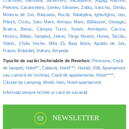
Crăciunel
,
Sâmbăta
,
Sântimbru
,
Săcălășeni
,
Șugag
,
Râșnov
,
Pietreni
,
Caransebeș
,
Șimleu Silvaniei
,
Zalău
,
Saschiz
,
Ditrău
,
Moieciu de Jos
,
Băișoara
,
Rucăr
,
Nădejdea
,
Ighiu/Ighìo
,
Iași
,
Pitești
,
Ciceu
,
Satu Mare
,
Almașu Mare
,
Bălăușeri
,
Geoagiu
,
Bratca
,
Beiuș
,
Câmpia Turzii
,
Tureni
,
Armășeni
,
Cacica
,
Horezu
,
Bălan
,
Sânpaul
,
Jidvei
,
Târgu Neamț
,
Horea
,
Tarcău
,
Slănic
,
Chilia Veche
,
Mila 23
,
Baia Mare
,
Apoldu de Jos
,
Frasin
,
Brăduleț
,
Vulturu
,
Ampoița
Tipurile de cazări închiriabile de Revelion:
Pensiune
,
Casă
de oaspeți
,
Hotel**
,
Cabană
,
Hotel***
,
Hostel
,
Vilă
,
Apartament
sau cameră de închiriat
,
Casă de apartamente
,
Hotel****
,
Căsuțe tip camping
,
Motel
,
Han
,
Hotel-apartament
Informații despre tichete și card de vacanță
NEWSLETTER