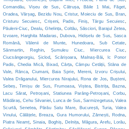
Comandău
,
Vișeu de Sus
,
Cătrușa
,
Băile 1 Mai
,
Făget
,
Oradea
,
Vărșag
,
Bezidu Nou
,
Cristur
,
Moieciu de Sus
,
Bran
,
Cristuru Secuiesc
,
Crișeni
,
Padis
,
Finiș
,
Târgu Secuiesc
,
Păuleni-Ciuc
,
Dealu
,
Ghelința
,
Coltău
,
Săsciori
,
Barajul Zetea
,
Izvoare
,
Harghita Madaras
,
Dubova
,
Hidișelu de Sus
,
Sasca
Română
,
Vălenii de Munte
,
Hunedoara
,
Sub Cetate
,
Sânmartin
,
Reghin
,
Șumuleu Ciuc, Miercurea Ciuc
,
Ciucsângeorgiu
,
Șiclod
,
Scărișoara
,
Malnaș-Băi
,
Ic Ponor
Padis
,
Chedia Mică
,
Bixad
,
Cârța
,
Câmpu Cetății
,
Stâna de
Vale
,
Rânca
,
Ciumani
,
Baia Sprie
,
Mereni
,
Izvoru Crișului
,
Valea Drăganului
,
Miercurea Nirajului
,
Rona de Jos
,
Bușteni
,
Sebeș
,
Timișu de Sus
,
Frumoasa
,
Viștea
,
Bistrița
,
Bazna
,
Lacu Sărat
,
Petroșani
,
Statiunea Parâng-Petroșani
,
Corbu
,
Mădăraș
,
Cehu Silvaniei
,
Lunca de Sus
,
Sarmizegetusa
,
Valea
Scurtă
,
Senetea
,
Pârâu Satu Mare
,
București
,
Turia
,
Valea
Vinului
,
Călățele
,
Breaza
,
Gura Humorului
,
Zărnești
,
Rodna
,
Piatra Neamț
,
Sinaia
,
Boghiș
,
Delnița
,
Măgura
,
Arefu
,
Lorău
,