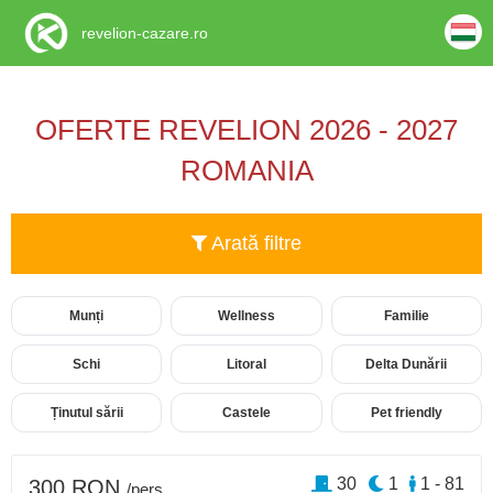
revelion-cazare.ro
OFERTE REVELION 2026 - 2027
ROMANIA
Arată filtre
Munți
Wellness
Familie
Schi
Litoral
Delta Dunării
Ținutul sării
Castele
Pet friendly
30
1
1 - 81
300 RON
/pers