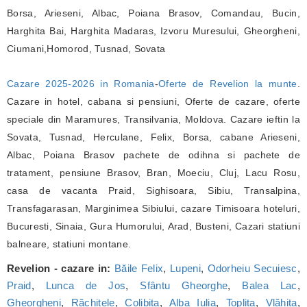
Borsa, Arieseni, Albac, Poiana Brasov, Comandau, Bucin,
Harghita Bai, Harghita Madaras, Izvoru Muresului, Gheorgheni,
Ciumani,Homorod, Tusnad, Sovata
Cazare 2025-2026 in Romania
-
Oferte de Revelion la munte
.
Cazare in hotel, cabana si pensiuni, Oferte de cazare, oferte
speciale din Maramures, Transilvania, Moldova. Cazare ieftin la
Sovata, Tusnad, Herculane, Felix, Borsa, cabane Arieseni,
Albac, Poiana Brasov pachete de odihna si pachete de
tratament, pensiune Brasov, Bran, Moeciu, Cluj, Lacu Rosu,
casa de vacanta Praid, Sighisoara, Sibiu, Transalpina,
Transfagarasan, Marginimea Sibiului, cazare Timisoara hoteluri,
Bucuresti, Sinaia, Gura Humorului, Arad, Busteni, Cazari statiuni
balneare, statiuni montane.
Revelion - cazare in:
Băile Felix
,
Lupeni
,
Odorheiu Secuiesc
,
Praid
,
Lunca de Jos
,
Sfântu Gheorghe
,
Balea Lac
,
Gheorgheni
,
Răchițele
,
Colibița
,
Alba Iulia
,
Toplița
,
Vlăhița
,