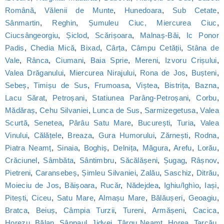
Română
,
Vălenii de Munte
,
Hunedoara
,
Sub Cetate
,
Sânmartin
,
Reghin
,
Șumuleu Ciuc, Miercurea Ciuc
,
Ciucsângeorgiu
,
Șiclod
,
Scărișoara
,
Malnaș-Băi
,
Ic Ponor
Padis
,
Chedia Mică
,
Bixad
,
Cârța
,
Câmpu Cetății
,
Stâna de
Vale
,
Rânca
,
Ciumani
,
Baia Sprie
,
Mereni
,
Izvoru Crișului
,
Valea Drăganului
,
Miercurea Nirajului
,
Rona de Jos
,
Bușteni
,
Sebeș
,
Timișu de Sus
,
Frumoasa
,
Viștea
,
Bistrița
,
Bazna
,
Lacu Sărat
,
Petroșani
,
Statiunea Parâng-Petroșani
,
Corbu
,
Mădăraș
,
Cehu Silvaniei
,
Lunca de Sus
,
Sarmizegetusa
,
Valea
Scurtă
,
Senetea
,
Pârâu Satu Mare
,
București
,
Turia
,
Valea
Vinului
,
Călățele
,
Breaza
,
Gura Humorului
,
Zărnești
,
Rodna
,
Piatra Neamț
,
Sinaia
,
Boghiș
,
Delnița
,
Măgura
,
Arefu
,
Lorău
,
Crăciunel
,
Sâmbăta
,
Sântimbru
,
Săcălășeni
,
Șugag
,
Râșnov
,
Pietreni
,
Caransebeș
,
Șimleu Silvaniei
,
Zalău
,
Saschiz
,
Ditrău
,
Moieciu de Jos
,
Băișoara
,
Rucăr
,
Nădejdea
,
Ighiu/Ighìo
,
Iași
,
Pitești
,
Ciceu
,
Satu Mare
,
Almașu Mare
,
Bălăușeri
,
Geoagiu
,
Bratca
,
Beiuș
,
Câmpia Turzii
,
Tureni
,
Armășeni
,
Cacica
,
Horezu
,
Bălan
,
Sânpaul
,
Jidvei
,
Târgu Neamț
,
Horea
,
Tarcău
,