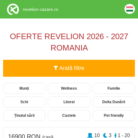
revelion-cazare.ro
OFERTE REVELION 2026 - 2027
ROMANIA
Arată filtre
Munți
Wellness
Familie
Schi
Litoral
Delta Dunării
Ținutul sării
Castele
Pet friendly
10
3
1 - 20
16900 RON
/casă