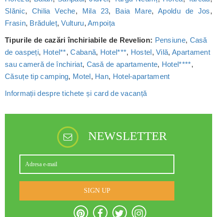
Slănic
,
Chilia Veche
,
Mila 23
,
Baia Mare
,
Apoldu de Jos
,
Frasin
,
Brăduleț
,
Vulturu
,
Ampoița
Tipurile de cazări închiriabile de Revelion:
Pensiune
,
Casă
de oaspeți
,
Hotel**
,
Cabană
,
Hotel***
,
Hostel
,
Vilă
,
Apartament
sau cameră de închiriat
,
Casă de apartamente
,
Hotel****
,
Căsuțe tip camping
,
Motel
,
Han
,
Hotel-apartament
Informații despre tichete și card de vacanță
NEWSLETTER
SIGN UP