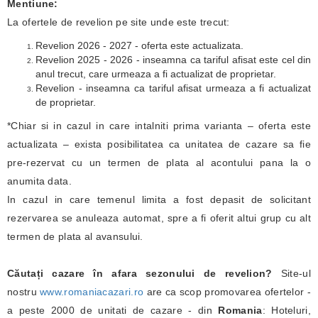
Mentiune:
La ofertele de revelion pe site unde este trecut:
Revelion 2026 - 2027 - oferta este actualizata.
Revelion 2025 - 2026 - inseamna ca tariful afisat este cel din
anul trecut, care urmeaza a fi actualizat de proprietar.
Revelion - inseamna ca tariful afisat urmeaza a fi actualizat
de proprietar.
*Chiar si in cazul in care intalniti prima varianta – oferta este
actualizata – exista posibilitatea ca unitatea de cazare sa fie
pre-rezervat cu un termen de plata al acontului pana la o
anumita data.
In cazul in care temenul limita a fost depasit de solicitant
rezervarea se anuleaza automat, spre a fi oferit altui grup cu alt
termen de plata al avansului.
Căutați cazare în afara sezonului de revelion?
Site-ul
nostru
www.romaniacazari.ro
are ca scop promovarea ofertelor -
a peste 2000 de unitati de cazare - din
Romania
: Hoteluri,