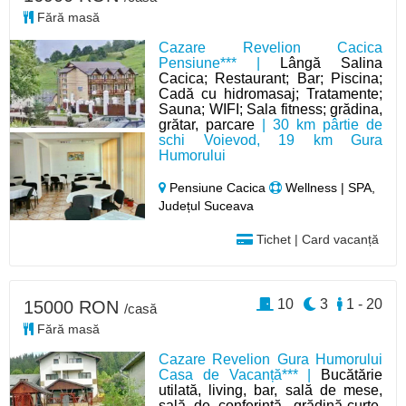
Fără masă
Cazare Revelion Cacica
Pensiune*** |
Lângă Salina
Cacica; Restaurant; Bar; Piscina;
Cadă cu hidromasaj; Tratamente;
Sauna; WIFI; Sala fitness; grădina,
grătar, parcare
| 30 km pârtie de
schi Voievod, 19 km Gura
Humorului
Pensiune Cacica
Wellness | SPA,
Județul Suceava
Tichet | Card vacanță
10
3
1 - 20
15000 RON
/casă
Fără masă
Cazare Revelion Gura Humorului
Casa de Vacanță*** |
Bucătărie
utilată, living, bar, sală de mese,
sală de conferință, grădină-curte,