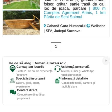
foișor, grătar, sanie trasă de cai,
loc de joacă, parcare
| 800 m
Complex Agrement Arinis, 1 km
Pârtia de Schi Soimul
Cabană Gura Humorului
Wellness
| SPA, Județul Suceava
1
De ce să alegi RomaniaCazari.ro?
Cunoaștem locurile
Asistență personală
Peste 20 de ani de experiență
Telefon, e-mail și WhatsApp
în turism
rapid și prietenos
Specialiști în grupuri
Informații detaliate
Tabere, școli, sport,
Capacitate reală, camere și
evenimente
facilități clare
Contact direct
Comunicare directă cu
proprietarii