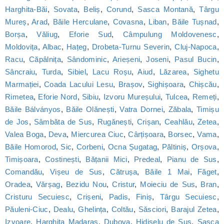
Harghita-Băi
,
Sovata
,
Beliș
,
Corund
,
Sasca Montană
,
Târgu
Mureș
,
Arad
,
Băile Herculane
,
Covasna
,
Liban
,
Băile Tușnad
,
Borșa
,
Văliug
,
Eforie Sud
,
Câmpulung Moldovenesc
,
Moldovița
,
Albac
,
Hațeg
,
Drobeta-Turnu Severin
,
Cluj-Napoca
,
Racu
,
Căpâlnița
,
Sândominic
,
Arieșeni
,
Joseni
,
Pasul Bucin
,
Sâncraiu
,
Turda
,
Sibiel
,
Lacu Roșu
,
Aiud
,
Lăzarea
,
Sighetu
Marmației
,
Coada Lacului Lesu
,
Brașov
,
Sighișoara
,
Chișcău
,
Rimetea
,
Eforie Nord
,
Sibiu
,
Izvoru Mureșului
,
Tulcea
,
Remeți
,
Băile Bálványos
,
Băile Olănești
,
Vatra Dornei
,
Zăbala
,
Timișu
de Jos
,
Sâmbăta de Sus
,
Rugănești
,
Crișan
,
Ceahlău
,
Zetea
,
Valea Boga
,
Deva
,
Miercurea Ciuc
,
Cârțișoara
,
Borsec
,
Vama
,
Băile Homorod
,
Sic
,
Corbeni
,
Ocna Șugatag
,
Păltiniș
,
Orșova
,
Timișoara
,
Costinești
,
Bățanii Mici
,
Predeal
,
Pianu de Sus
,
Comandău
,
Vișeu de Sus
,
Cătrușa
,
Băile 1 Mai
,
Făget
,
Oradea
,
Vărșag
,
Bezidu Nou
,
Cristur
,
Moieciu de Sus
,
Bran
,
Cristuru Secuiesc
,
Crișeni
,
Padis
,
Finiș
,
Târgu Secuiesc
,
Păuleni-Ciuc
,
Dealu
,
Ghelința
,
Coltău
,
Săsciori
,
Barajul Zetea
,
Izvoare
,
Harghita Madaras
,
Dubova
,
Hidișelu de Sus
,
Sasca