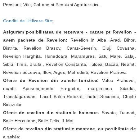
Pensiuni, Vile, Cabane si Pensiuni Agroturistice.
Conditii de Utilizare Site
;
Asiguram posibilitatea de rezervare - cazare pt Revelion -
avem pachete de Revelion:
Revelion in Alba, Arad, Bihor,
Bistrita, Revelion Brasov, Caras-Severin, Cluj, Covasna,
Revelion Harghita, Hunedoara, Maramures, Satu Mare, Salaj,
Sibiu, Timis, Braila , Revelion Constanta, Tulcea, Bacau, Neamt,
Revelion Suceava, Ilfov, Arges, Mehedinti, Revelion Prahova
Oferte de Revelion din zonele turistice:
Valea Prahovei,
muntii Apuseni,muntii Harghitei, marginimea Sibiului,
Transfagarasan- Lacul Balea,Retezat,Tinutul Secuiesc, Cheile
Bicazului,
Oferte de revelion din statiunile balneare:
Sovata, Tusnad,
Baile Herculane, Baile Felix, 1 Mai
Oferte de revelion din statiunile montane, cu posibiltate de
a schia: