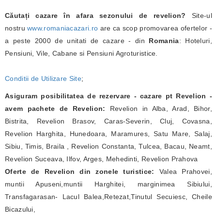
Căutați cazare în afara sezonului de revelion?
Site-ul
nostru
www.romaniacazari.ro
are ca scop promovarea ofertelor -
a peste 2000 de unitati de cazare - din
Romania
: Hoteluri,
Pensiuni, Vile, Cabane si Pensiuni Agroturistice.
Conditii de Utilizare Site
;
Asiguram posibilitatea de rezervare - cazare pt Revelion -
avem pachete de Revelion:
Revelion in Alba, Arad, Bihor,
Bistrita, Revelion Brasov, Caras-Severin, Cluj, Covasna,
Revelion Harghita, Hunedoara, Maramures, Satu Mare, Salaj,
Sibiu, Timis, Braila , Revelion Constanta, Tulcea, Bacau, Neamt,
Revelion Suceava, Ilfov, Arges, Mehedinti, Revelion Prahova
Oferte de Revelion din zonele turistice:
Valea Prahovei,
muntii Apuseni,muntii Harghitei, marginimea Sibiului,
Transfagarasan- Lacul Balea,Retezat,Tinutul Secuiesc, Cheile
Bicazului,