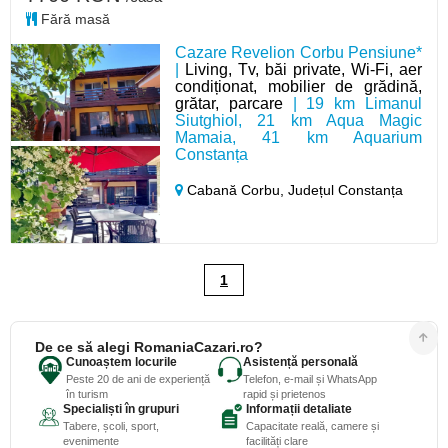
Fără masă
Cazare Revelion Corbu Pensiune*
|
Living, Tv, băi private, Wi-Fi, aer
condiționat, mobilier de grădină,
grătar, parcare
| 19 km Limanul
Siutghiol, 21 km Aqua Magic
Mamaia, 41 km Aquarium
Constanța
Cabană Corbu,
Județul Constanța
1
De ce să alegi RomaniaCazari.ro?
Cunoaștem locurile
Asistență personală
Peste 20 de ani de experiență
Telefon, e-mail și WhatsApp
în turism
rapid și prietenos
Specialiști în grupuri
Informații detaliate
Tabere, școli, sport,
Capacitate reală, camere și
evenimente
facilități clare