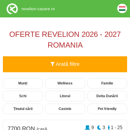
revelion-cazare.ro
OFERTE REVELION 2026 - 2027
ROMANIA
Arată filtre
Munți
Wellness
Familie
Schi
Litoral
Delta Dunării
Ținutul sării
Castele
Pet friendly
9
3
1 - 25
7700 RON
/casă