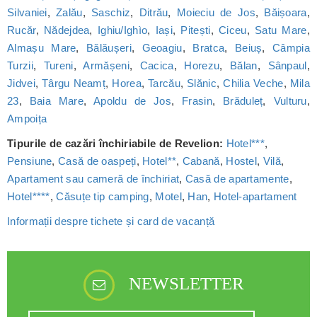
Silvaniei
,
Zalău
,
Saschiz
,
Ditrău
,
Moieciu de Jos
,
Băișoara
,
Rucăr
,
Nădejdea
,
Ighiu/Ighìo
,
Iași
,
Pitești
,
Ciceu
,
Satu Mare
,
Almașu Mare
,
Bălăușeri
,
Geoagiu
,
Bratca
,
Beiuș
,
Câmpia
Turzii
,
Tureni
,
Armășeni
,
Cacica
,
Horezu
,
Bălan
,
Sânpaul
,
Jidvei
,
Târgu Neamț
,
Horea
,
Tarcău
,
Slănic
,
Chilia Veche
,
Mila
23
,
Baia Mare
,
Apoldu de Jos
,
Frasin
,
Brăduleț
,
Vulturu
,
Ampoița
Tipurile de cazări închiriabile de Revelion:
Hotel***
,
Pensiune
,
Casă de oaspeți
,
Hotel**
,
Cabană
,
Hostel
,
Vilă
,
Apartament sau cameră de închiriat
,
Casă de apartamente
,
Hotel****
,
Căsuțe tip camping
,
Motel
,
Han
,
Hotel-apartament
Informații despre tichete și card de vacanță
NEWSLETTER