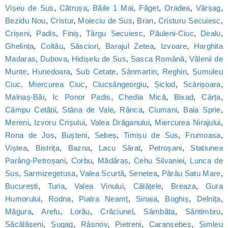
Vișeu de Sus
,
Cătrușa
,
Băile 1 Mai
,
Făget
,
Oradea
,
Vărșag
,
Bezidu Nou
,
Cristur
,
Moieciu de Sus
,
Bran
,
Cristuru Secuiesc
,
Crișeni
,
Padis
,
Finiș
,
Târgu Secuiesc
,
Păuleni-Ciuc
,
Dealu
,
Ghelința
,
Coltău
,
Săsciori
,
Barajul Zetea
,
Izvoare
,
Harghita
Madaras
,
Dubova
,
Hidișelu de Sus
,
Sasca Română
,
Vălenii de
Munte
,
Hunedoara
,
Sub Cetate
,
Sânmartin
,
Reghin
,
Șumuleu
Ciuc, Miercurea Ciuc
,
Ciucsângeorgiu
,
Șiclod
,
Scărișoara
,
Malnaș-Băi
,
Ic Ponor Padis
,
Chedia Mică
,
Bixad
,
Cârța
,
Câmpu Cetății
,
Stâna de Vale
,
Rânca
,
Ciumani
,
Baia Sprie
,
Mereni
,
Izvoru Crișului
,
Valea Drăganului
,
Miercurea Nirajului
,
Rona de Jos
,
Bușteni
,
Sebeș
,
Timișu de Sus
,
Frumoasa
,
Viștea
,
Bistrița
,
Bazna
,
Lacu Sărat
,
Petroșani
,
Statiunea
Parâng-Petroșani
,
Corbu
,
Mădăraș
,
Cehu Silvaniei
,
Lunca de
Sus
,
Sarmizegetusa
,
Valea Scurtă
,
Senetea
,
Pârâu Satu Mare
,
București
,
Turia
,
Valea Vinului
,
Călățele
,
Breaza
,
Gura
Humorului
,
Rodna
,
Piatra Neamț
,
Sinaia
,
Boghiș
,
Delnița
,
Măgura
,
Arefu
,
Lorău
,
Crăciunel
,
Sâmbăta
,
Sântimbru
,
Săcălășeni
,
Șugag
,
Râșnov
,
Pietreni
,
Caransebeș
,
Șimleu