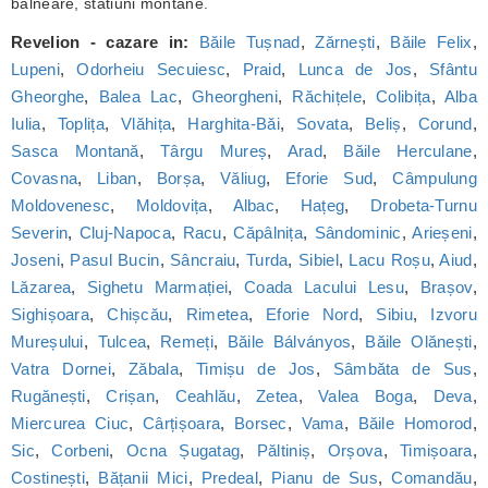
balneare, statiuni montane.
Revelion - cazare in:
Băile Tușnad
,
Zărnești
,
Băile Felix
,
Lupeni
,
Odorheiu Secuiesc
,
Praid
,
Lunca de Jos
,
Sfântu
Gheorghe
,
Balea Lac
,
Gheorgheni
,
Răchițele
,
Colibița
,
Alba
Iulia
,
Toplița
,
Vlăhița
,
Harghita-Băi
,
Sovata
,
Beliș
,
Corund
,
Sasca Montană
,
Târgu Mureș
,
Arad
,
Băile Herculane
,
Covasna
,
Liban
,
Borșa
,
Văliug
,
Eforie Sud
,
Câmpulung
Moldovenesc
,
Moldovița
,
Albac
,
Hațeg
,
Drobeta-Turnu
Severin
,
Cluj-Napoca
,
Racu
,
Căpâlnița
,
Sândominic
,
Arieșeni
,
Joseni
,
Pasul Bucin
,
Sâncraiu
,
Turda
,
Sibiel
,
Lacu Roșu
,
Aiud
,
Lăzarea
,
Sighetu Marmației
,
Coada Lacului Lesu
,
Brașov
,
Sighișoara
,
Chișcău
,
Rimetea
,
Eforie Nord
,
Sibiu
,
Izvoru
Mureșului
,
Tulcea
,
Remeți
,
Băile Bálványos
,
Băile Olănești
,
Vatra Dornei
,
Zăbala
,
Timișu de Jos
,
Sâmbăta de Sus
,
Rugănești
,
Crișan
,
Ceahlău
,
Zetea
,
Valea Boga
,
Deva
,
Miercurea Ciuc
,
Cârțișoara
,
Borsec
,
Vama
,
Băile Homorod
,
Sic
,
Corbeni
,
Ocna Șugatag
,
Păltiniș
,
Orșova
,
Timișoara
,
Costinești
,
Bățanii Mici
,
Predeal
,
Pianu de Sus
,
Comandău
,