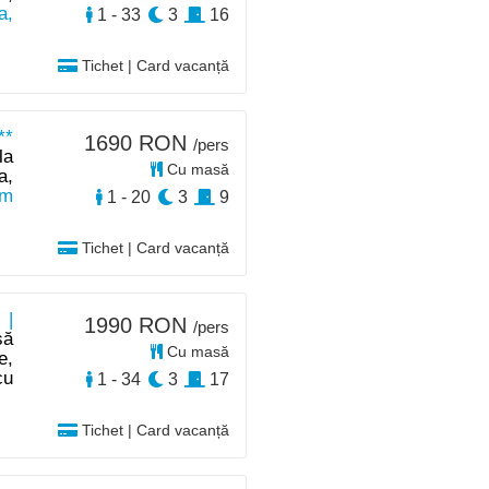
a,
1 - 33
3
16
Tichet | Card vacanță
**
1690 RON
/pers
la
Cu masă
a,
km
1 - 20
3
9
Tichet | Card vacanță
 |
1990 RON
/pers
să
Cu masă
e,
cu
1 - 34
3
17
Tichet | Card vacanță