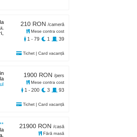
la
210 RON
/cameră
u,
Mese contra cost
i,
1 - 79
1
39
Tichet | Card vacanță
in
1900 RON
/pers
la
Mese contra cost
ul
1 - 200
3
93
Tichet | Card vacanță
**
21900 RON
/casă
la
Fără masă
a,