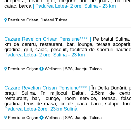
acoperita, ceaun, grill, filegorie, loc de joaca, biciclet
caiac, barca
| Padurea Letea- 2 ore, Sulina - 23 km
Pensiune Crișan,
Județul Tulcea
Cazare Revelion Crisan Pensiune**** |
Pe bratul Sulina,
km de centru, restaurant, bar, lounge, terasa acoperit
gradina, grill, caiac, pescuit, facilitati de sporturi nautic
Padurea Letea- 2 ore, Sulina - 23 km
Pensiune Crișan
Wellness | SPA, Județul Tulcea
Cazare Revelion Crisan Pensiune**** |
În Delta Dunării, 
brațul Sulina, în mijlocul Deltei, 2.5km de centr
restaurant, bar, lounge, room service, terasa, foiso
gradina, tenis de masa, loc de joaca, barci, salupe, tur
Padurea Letea-2ore, 23km Sulina
Pensiune Crișan
Wellness | SPA, Județul Tulcea