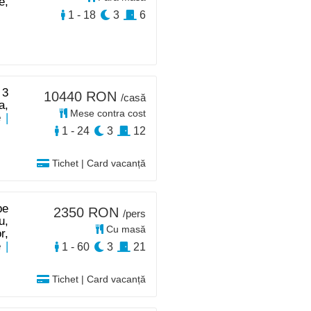
e,
1 - 18
3
6
 3
10440 RON
/casă
a,
Mese contra cost
e
|
1 - 24
3
12
Tichet | Card vacanță
pe
2350 RON
/pers
u,
Cu masă
r,
e
|
1 - 60
3
21
Tichet | Card vacanță