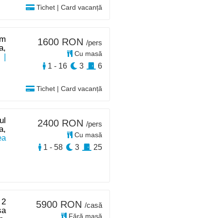
Tichet | Card vacanță
km
1600 RON
/pers
a,
Cu masă
i
|
1 - 16
3
6
Tichet | Card vacanță
ul
2400 RON
/pers
a,
Cu masă
ea
1 - 58
3
25
 2
5900 RON
/casă
sa
Fără masă