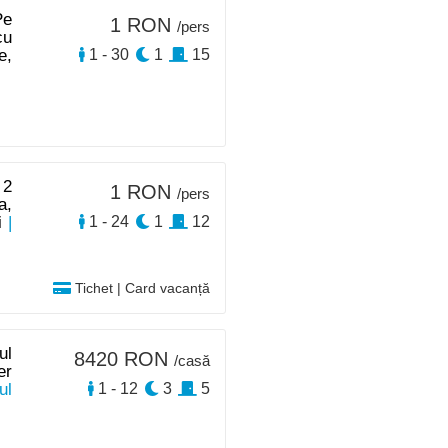
Pe
1 RON
/pers
cu
e,
1 - 30
1
15
 2
1 RON
/pers
a,
i
|
1 - 24
1
12
Tichet | Card vacanță
ul
8420 RON
/casă
er
ul
1 - 12
3
5