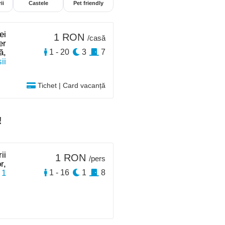
ii
Castele
Pet friendly
ei
1 RON
/casă
er
ă,
1 - 20
3
7
ii
Tichet | Card vacanță
!
ii
1 RON
/pers
r,
 1
1 - 16
1
8