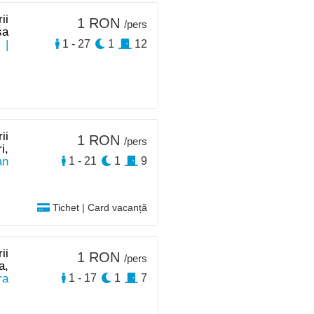
ii
1 RON
/pers
sa
|
1 - 27
1
12
ii
1 RON
/pers
i,
an
1 - 21
1
9
Tichet | Card vacanță
ii
1 RON
/pers
a,
ra
1 - 17
1
7