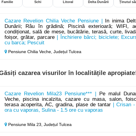
Familie
Schi
Litoral
Delta Dunării
Ținutul săr
Cazare Revelion Chilia Veche Pensiune |
In inima Delt
Dunării; Râu în grădină; Piscină exterioară; WIFI, a
condiționat, sală de mese, bucătărie, terasă, curte, livad
foișor, grătar, parcare
| Închiriere bărci; biciclete; Excurs
cu barca; Pescuit
Pensiune Chilia Veche,
Județul Tulcea
Găsiți cazarea visurilor în localitățile apropiate
Cazare Revelion Mila23 Pensiune*** |
Pe malul Dunar
Veche, piscina incalzita, cazare cu masa, salon, foiso
terasa acoperita, AC, gradina, plase de tantar
| Crisan -
ora cu vaporas, Sulina - 1.5 ore cu vaporas
Pensiune Mila 23,
Județul Tulcea