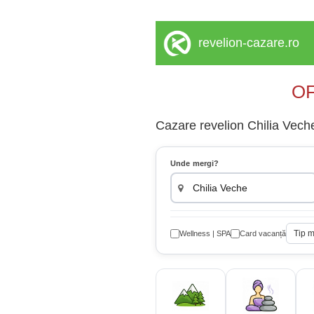
revelion-cazare.ro
OF
Cazare revelion Chilia Veche
Unde mergi?
Tip 
Wellness | SPA
Card vacanță