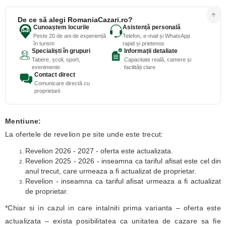
De ce să alegi RomaniaCazari.ro?
Cunoaștem locurile
Asistență personală
Peste 20 de ani de experiență
Telefon, e-mail și WhatsApp
în turism
rapid și prietenos
Specialiști în grupuri
Informații detaliate
Tabere, școli, sport,
Capacitate reală, camere și
evenimente
facilități clare
Contact direct
Comunicare directă cu
proprietarii
Mentiune:
La ofertele de revelion pe site unde este trecut:
Revelion 2026 - 2027 - oferta este actualizata.
Revelion 2025 - 2026 - inseamna ca tariful afisat este cel din
anul trecut, care urmeaza a fi actualizat de proprietar.
Revelion - inseamna ca tariful afisat urmeaza a fi actualizat
de proprietar.
*Chiar si in cazul in care intalniti prima varianta – oferta este
actualizata – exista posibilitatea ca unitatea de cazare sa fie