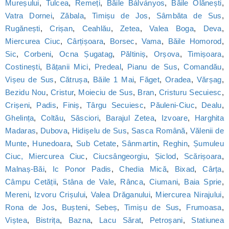
Mureșului
,
Tulcea
,
Remeți
,
Băile Bálványos
,
Băile Olănești
,
Vatra Dornei
,
Zăbala
,
Timișu de Jos
,
Sâmbăta de Sus
,
Rugănești
,
Crișan
,
Ceahlău
,
Zetea
,
Valea Boga
,
Deva
,
Miercurea Ciuc
,
Cârțișoara
,
Borsec
,
Vama
,
Băile Homorod
,
Sic
,
Corbeni
,
Ocna Șugatag
,
Păltiniș
,
Orșova
,
Timișoara
,
Costinești
,
Bățanii Mici
,
Predeal
,
Pianu de Sus
,
Comandău
,
Vișeu de Sus
,
Cătrușa
,
Băile 1 Mai
,
Făget
,
Oradea
,
Vărșag
,
Bezidu Nou
,
Cristur
,
Moieciu de Sus
,
Bran
,
Cristuru Secuiesc
,
Crișeni
,
Padis
,
Finiș
,
Târgu Secuiesc
,
Păuleni-Ciuc
,
Dealu
,
Ghelința
,
Coltău
,
Săsciori
,
Barajul Zetea
,
Izvoare
,
Harghita
Madaras
,
Dubova
,
Hidișelu de Sus
,
Sasca Română
,
Vălenii de
Munte
,
Hunedoara
,
Sub Cetate
,
Sânmartin
,
Reghin
,
Șumuleu
Ciuc, Miercurea Ciuc
,
Ciucsângeorgiu
,
Șiclod
,
Scărișoara
,
Malnaș-Băi
,
Ic Ponor Padis
,
Chedia Mică
,
Bixad
,
Cârța
,
Câmpu Cetății
,
Stâna de Vale
,
Rânca
,
Ciumani
,
Baia Sprie
,
Mereni
,
Izvoru Crișului
,
Valea Drăganului
,
Miercurea Nirajului
,
Rona de Jos
,
Bușteni
,
Sebeș
,
Timișu de Sus
,
Frumoasa
,
Viștea
,
Bistrița
,
Bazna
,
Lacu Sărat
,
Petroșani
,
Statiunea