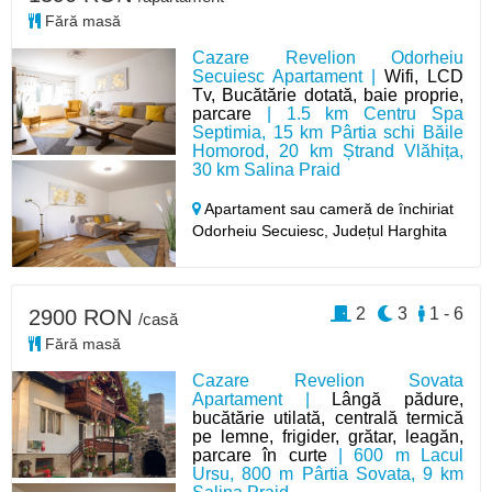
Fără masă
Cazare Revelion Odorheiu
Secuiesc Apartament |
Wifi, LCD
Tv, Bucătărie dotată, baie proprie,
parcare
| 1.5 km Centru Spa
Septimia, 15 km Pârtia schi Băile
Homorod, 20 km Ștrand Vlăhița,
30 km Salina Praid
Apartament sau cameră de închiriat
Odorheiu Secuiesc,
Județul Harghita
2
3
1 - 6
2900 RON
/casă
Fără masă
Cazare Revelion Sovata
Apartament |
Lângă pădure,
bucătărie utilată, centrală termică
pe lemne, frigider, grătar, leagăn,
parcare în curte
| 600 m Lacul
Ursu, 800 m Pârtia Sovata, 9 km