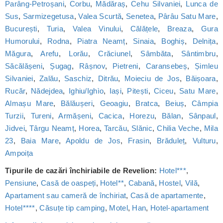
Parâng-Petroșani
,
Corbu
,
Mădăraș
,
Cehu Silvaniei
,
Lunca de
Sus
,
Sarmizegetusa
,
Valea Scurtă
,
Senetea
,
Pârâu Satu Mare
,
București
,
Turia
,
Valea Vinului
,
Călățele
,
Breaza
,
Gura
Humorului
,
Rodna
,
Piatra Neamț
,
Sinaia
,
Boghiș
,
Delnița
,
Măgura
,
Arefu
,
Lorău
,
Crăciunel
,
Sâmbăta
,
Sântimbru
,
Săcălășeni
,
Șugag
,
Râșnov
,
Pietreni
,
Caransebeș
,
Șimleu
Silvaniei
,
Zalău
,
Saschiz
,
Ditrău
,
Moieciu de Jos
,
Băișoara
,
Rucăr
,
Nădejdea
,
Ighiu/Ighìo
,
Iași
,
Pitești
,
Ciceu
,
Satu Mare
,
Almașu Mare
,
Bălăușeri
,
Geoagiu
,
Bratca
,
Beiuș
,
Câmpia
Turzii
,
Tureni
,
Armășeni
,
Cacica
,
Horezu
,
Bălan
,
Sânpaul
,
Jidvei
,
Târgu Neamț
,
Horea
,
Tarcău
,
Slănic
,
Chilia Veche
,
Mila
23
,
Baia Mare
,
Apoldu de Jos
,
Frasin
,
Brăduleț
,
Vulturu
,
Ampoița
Tipurile de cazări închiriabile de Revelion:
Hotel***
,
Pensiune
,
Casă de oaspeți
,
Hotel**
,
Cabană
,
Hostel
,
Vilă
,
Apartament sau cameră de închiriat
,
Casă de apartamente
,
Hotel****
,
Căsuțe tip camping
,
Motel
,
Han
,
Hotel-apartament