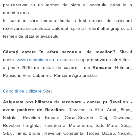
pre-rezervat cu un termen de plata al acontului pana la o
anumita data.
In cazul in care temenul limita a fost depasit de solicitant
rezervarea se anuleaza automat, spre a fi oferit altui grup cu alt
termen de plata al avansului.
Căutați cazare în afara sezonului de revelion?
Site-ul
nostru
www.romaniacazari.ro
are ca scop promovarea ofertelor -
a peste 2000 de unitati de cazare - din
Romania
: Hoteluri,
Pensiuni, Vile, Cabane si Pensiuni Agroturistice.
Conditii de Utilizare Site
;
Asiguram posibilitatea de rezervare - cazare pt Revelion -
avem pachete de Revelion:
Revelion in Alba, Arad, Bihor,
Bistrita, Revelion Brasov, Caras-Severin, Cluj, Covasna,
Revelion Harghita, Hunedoara, Maramures, Satu Mare, Salaj,
Sibiu, Timis, Braila , Revelion Constanta, Tulcea, Bacau, Neamt,