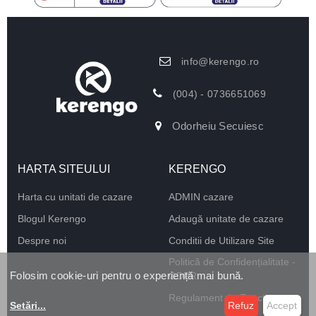
info@kerengo.ro
(004) - 0736651069
Odorheiu Secuiesc
HARTA SITEULUI
KERENGO
Harta cu unitati de cazare
ADMIN cazare
Blogul Kerengo
Adaugă unitate de cazare
Despre noi
Conditii de Utilizare Site
Politică de Confidențialitate -
Folosim cookie-uri pentru o experiență mai bună.
GDPR
Regulament de Funcționare
Setări
...
Refuz
Accept