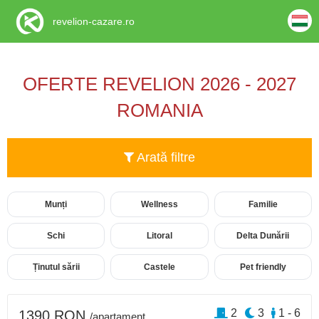
revelion-cazare.ro
OFERTE REVELION 2026 - 2027
ROMANIA
Arată filtre
Munți
Wellness
Familie
Schi
Litoral
Delta Dunării
Ținutul sării
Castele
Pet friendly
2
3
1 - 6
1390 RON
/apartament