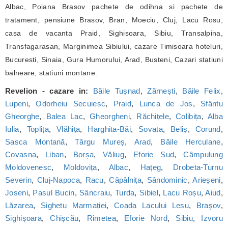
Albac, Poiana Brasov pachete de odihna si pachete de
tratament, pensiune Brasov, Bran, Moeciu, Cluj, Lacu Rosu,
casa de vacanta Praid, Sighisoara, Sibiu, Transalpina,
Transfagarasan, Marginimea Sibiului, cazare Timisoara hoteluri,
Bucuresti, Sinaia, Gura Humorului, Arad, Busteni, Cazari statiuni
balneare, statiuni montane.
Revelion - cazare in:
Băile Tușnad
,
Zărnești
,
Băile Felix
,
Lupeni
,
Odorheiu Secuiesc
,
Praid
,
Lunca de Jos
,
Sfântu
Gheorghe
,
Balea Lac
,
Gheorgheni
,
Răchițele
,
Colibița
,
Alba
Iulia
,
Toplița
,
Vlăhița
,
Harghita-Băi
,
Sovata
,
Beliș
,
Corund
,
Sasca Montană
,
Târgu Mureș
,
Arad
,
Băile Herculane
,
Covasna
,
Liban
,
Borșa
,
Văliug
,
Eforie Sud
,
Câmpulung
Moldovenesc
,
Moldovița
,
Albac
,
Hațeg
,
Drobeta-Turnu
Severin
,
Cluj-Napoca
,
Racu
,
Căpâlnița
,
Sândominic
,
Arieșeni
,
Joseni
,
Pasul Bucin
,
Sâncraiu
,
Turda
,
Sibiel
,
Lacu Roșu
,
Aiud
,
Lăzarea
,
Sighetu Marmației
,
Coada Lacului Lesu
,
Brașov
,
Sighișoara
,
Chișcău
,
Rimetea
,
Eforie Nord
,
Sibiu
,
Izvoru