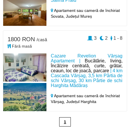
Salina Praid
Apartament sau cameră de închiriat
Sovata,
Județul Mureș
3
2
1 - 8
1800 RON
/casă
Fără masă
Cazare Revelion Vărșag
Apartament |
Bucătărie, living,
încălzire centrală, curte, grătar,
ceaun, loc de joacă, parcare
| 4 km
Cascada Vărșag, 3,5 km Pârtia de
schi Vărșag, 30 km Pârtie de schi
Harghita Mădăraș
Apartament sau cameră de închiriat
Vărșag,
Județul Harghita
1