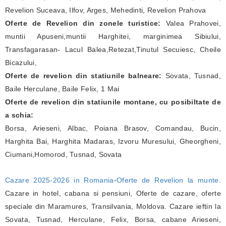
Revelion Suceava, Ilfov, Arges, Mehedinti, Revelion Prahova
Oferte de Revelion din zonele turistice:
Valea Prahovei,
muntii Apuseni,muntii Harghitei, marginimea Sibiului,
Transfagarasan- Lacul Balea,Retezat,Tinutul Secuiesc, Cheile
Bicazului,
Oferte de revelion din statiunile balneare:
Sovata, Tusnad,
Baile Herculane, Baile Felix, 1 Mai
Oferte de revelion din statiunile montane, cu posibiltate de
a schia:
Borsa, Arieseni, Albac, Poiana Brasov, Comandau, Bucin,
Harghita Bai, Harghita Madaras, Izvoru Muresului, Gheorgheni,
Ciumani,Homorod, Tusnad, Sovata
Cazare 2025-2026 in Romania
-
Oferte de Revelion la munte
.
Cazare in hotel, cabana si pensiuni, Oferte de cazare, oferte
speciale din Maramures, Transilvania, Moldova. Cazare ieftin la
Sovata, Tusnad, Herculane, Felix, Borsa, cabane Arieseni,