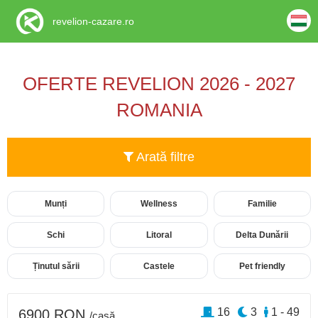
revelion-cazare.ro
OFERTE REVELION 2026 - 2027
ROMANIA
Arată filtre
Munți
Wellness
Familie
Schi
Litoral
Delta Dunării
Ținutul sării
Castele
Pet friendly
16
3
1 - 49
6900 RON
/casă