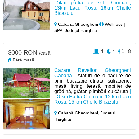
15km pârtia de schi Ciumani,
13km Lacu Roșu, 16km Cheile
Bicazului
Cabană Gheorgheni
Wellness |
SPA, Județul Harghita
4
4
1 - 8
3000 RON
/casă
Fără masă
Cazare Revelion Gheorgheni
Cabana |
Alături de o pădure de
pini, bucătărie utilată, sufragerie,
masă, living, terasă, mobilier de
grădină, grătar, plimbări cu căruța
|
13 km Pârtia Ciumani, 12 km Lacu
Roșu, 15 km Cheile Bicazului
Cabană Gheorgheni,
Județul
Harghita