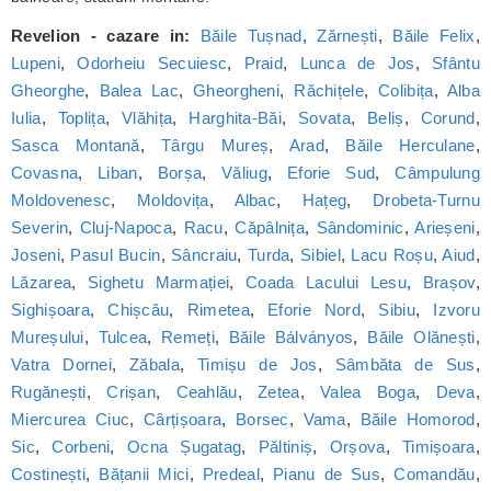
Revelion - cazare in:
Băile Tușnad
,
Zărnești
,
Băile Felix
,
Lupeni
,
Odorheiu Secuiesc
,
Praid
,
Lunca de Jos
,
Sfântu
Gheorghe
,
Balea Lac
,
Gheorgheni
,
Răchițele
,
Colibița
,
Alba
Iulia
,
Toplița
,
Vlăhița
,
Harghita-Băi
,
Sovata
,
Beliș
,
Corund
,
Sasca Montană
,
Târgu Mureș
,
Arad
,
Băile Herculane
,
Covasna
,
Liban
,
Borșa
,
Văliug
,
Eforie Sud
,
Câmpulung
Moldovenesc
,
Moldovița
,
Albac
,
Hațeg
,
Drobeta-Turnu
Severin
,
Cluj-Napoca
,
Racu
,
Căpâlnița
,
Sândominic
,
Arieșeni
,
Joseni
,
Pasul Bucin
,
Sâncraiu
,
Turda
,
Sibiel
,
Lacu Roșu
,
Aiud
,
Lăzarea
,
Sighetu Marmației
,
Coada Lacului Lesu
,
Brașov
,
Sighișoara
,
Chișcău
,
Rimetea
,
Eforie Nord
,
Sibiu
,
Izvoru
Mureșului
,
Tulcea
,
Remeți
,
Băile Bálványos
,
Băile Olănești
,
Vatra Dornei
,
Zăbala
,
Timișu de Jos
,
Sâmbăta de Sus
,
Rugănești
,
Crișan
,
Ceahlău
,
Zetea
,
Valea Boga
,
Deva
,
Miercurea Ciuc
,
Cârțișoara
,
Borsec
,
Vama
,
Băile Homorod
,
Sic
,
Corbeni
,
Ocna Șugatag
,
Păltiniș
,
Orșova
,
Timișoara
,
Costinești
,
Bățanii Mici
,
Predeal
,
Pianu de Sus
,
Comandău
,