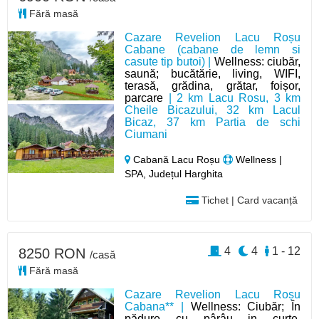
Fără masă
Cazare Revelion Lacu Roșu
Cabane (cabane de lemn si
casute tip butoi) |
Wellness: ciubăr,
saună; bucătărie, living, WIFI,
terasă, grădina, grătar, foișor,
parcare
| 2 km Lacu Rosu, 3 km
Cheile Bicazului, 32 km Lacul
Bicaz, 37 km Partia de schi
Ciumani
Cabană Lacu Roșu
Wellness |
SPA, Județul Harghita
Tichet | Card vacanță
4
4
1 - 12
8250 RON
/casă
Fără masă
Cazare Revelion Lacu Roșu
Cabana** |
Wellness: Ciubăr; În
pădure cu pârâu in curte,