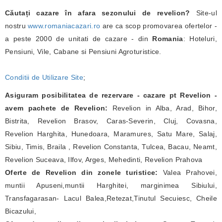
Căutați cazare în afara sezonului de revelion?
Site-ul
nostru
www.romaniacazari.ro
are ca scop promovarea ofertelor -
a peste 2000 de unitati de cazare - din
Romania
: Hoteluri,
Pensiuni, Vile, Cabane si Pensiuni Agroturistice.
Conditii de Utilizare Site
;
Asiguram posibilitatea de rezervare - cazare pt Revelion -
avem pachete de Revelion:
Revelion in Alba, Arad, Bihor,
Bistrita, Revelion Brasov, Caras-Severin, Cluj, Covasna,
Revelion Harghita, Hunedoara, Maramures, Satu Mare, Salaj,
Sibiu, Timis, Braila , Revelion Constanta, Tulcea, Bacau, Neamt,
Revelion Suceava, Ilfov, Arges, Mehedinti, Revelion Prahova
Oferte de Revelion din zonele turistice:
Valea Prahovei,
muntii Apuseni,muntii Harghitei, marginimea Sibiului,
Transfagarasan- Lacul Balea,Retezat,Tinutul Secuiesc, Cheile
Bicazului,