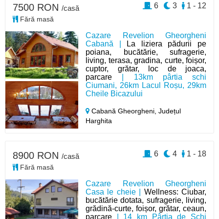
6
3
1 - 12
7500 RON
/casă
Fără masă
Cazare Revelion Gheorgheni
Cabană |
La liziera pădurii pe
poiana, bucătărie, sufragerie,
living, terasa, gradina, curte, foișor,
cuptor, grătar, loc de joaca,
parcare
| 13km pârtia schi
Ciumani, 26km Lacul Roșu, 29km
Cheile Bicazului
Cabană Gheorgheni,
Județul
Harghita
6
4
1 - 18
8900 RON
/casă
Fără masă
Cazare Revelion Gheorgheni
Casa le cheie |
Wellness: Ciubar,
bucătărie dotata, sufragerie, living,
grădină-curte, foișor, grătar, ceaun,
parcare
| 14 km Pârtia de Schi