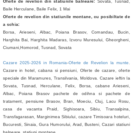
Oferte de revelion din statiunile balneare:
Sovata, Tusnad,
Baile Herculane, Baile Felix, 1 Mai
Oferte de revelion din statiunile montane, cu posibiltate de
a schia:
Borsa, Arieseni, Albac, Poiana Brasov, Comandau, Bucin,
Harghita Bai, Harghita Madaras, Izvoru Muresului, Gheorgheni,
Ciumani,Homorod, Tusnad, Sovata
Cazare 2025-2026 in Romania
-
Oferte de Revelion la munte
.
Cazare in hotel, cabana si pensiuni, Oferte de cazare, oferte
speciale din Maramures, Transilvania, Moldova. Cazare ieftin la
Sovata, Tusnad, Herculane, Felix, Borsa, cabane Arieseni,
Albac, Poiana Brasov pachete de odihna si pachete de
tratament, pensiune Brasov, Bran, Moeciu, Cluj, Lacu Rosu,
casa de vacanta Praid, Sighisoara, Sibiu, Transalpina,
Transfagarasan, Marginimea Sibiului, cazare Timisoara hoteluri,
Bucuresti, Sinaia, Gura Humorului, Arad, Busteni, Cazari statiuni
balneare, statiuni montane.