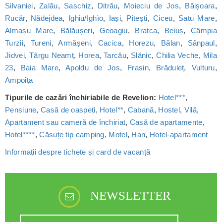
Silvaniei
,
Zalău
,
Saschiz
,
Ditrău
,
Moieciu de Jos
,
Băișoara
,
Rucăr
,
Nădejdea
,
Ighiu/Ighìo
,
Iași
,
Pitești
,
Ciceu
,
Satu Mare
,
Almașu Mare
,
Bălăușeri
,
Geoagiu
,
Bratca
,
Beiuș
,
Câmpia
Turzii
,
Tureni
,
Armășeni
,
Cacica
,
Horezu
,
Bălan
,
Sânpaul
,
Jidvei
,
Târgu Neamț
,
Horea
,
Tarcău
,
Slănic
,
Chilia Veche
,
Mila
23
,
Baia Mare
,
Apoldu de Jos
,
Frasin
,
Brăduleț
,
Vulturu
,
Ampoița
Tipurile de cazări închiriabile de Revelion:
Hotel***
,
Pensiune
,
Casă de oaspeți
,
Hotel**
,
Cabană
,
Hostel
,
Vilă
,
Apartament sau cameră de închiriat
,
Casă de apartamente
,
Hotel****
,
Căsuțe tip camping
,
Motel
,
Han
,
Hotel-apartament
Informații despre tichete și card de vacanță
NEWSLETTER