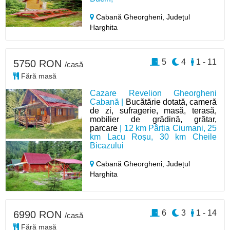
Cabană Gheorgheni,
Județul
Harghita
5
4
1 - 11
5750 RON
/casă
Fără masă
Cazare Revelion Gheorgheni
Cabană |
Bucătărie dotată, cameră
de zi, sufragerie, masă, terasă,
mobilier de grădină, grătar,
parcare
| 12 km Pârtia Ciumani, 25
km Lacu Roșu, 30 km Cheile
Bicazului
Cabană Gheorgheni,
Județul
Harghita
6
3
1 - 14
6990 RON
/casă
Fără masă