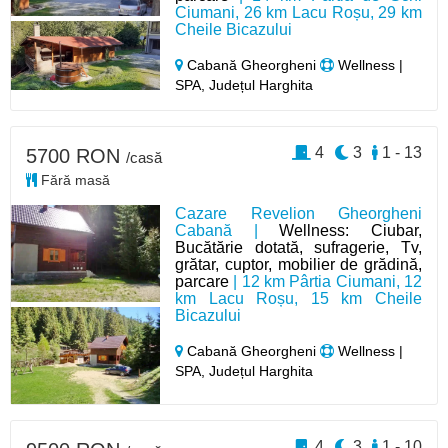
Ciumani, 26 km Lacu Roșu, 29 km
Cheile Bicazului
Cabană Gheorgheni
Wellness |
SPA, Județul Harghita
4
3
1 - 13
5700 RON
/casă
Fără masă
Cazare Revelion Gheorgheni
Cabană |
Wellness: Ciubar,
Bucătărie dotată, sufragerie, Tv,
grătar, cuptor, mobilier de grădină,
parcare
| 12 km Pârtia Ciumani, 12
km Lacu Roșu, 15 km Cheile
Bicazului
Cabană Gheorgheni
Wellness |
SPA, Județul Harghita
4
3
1 - 10