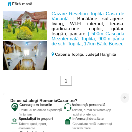
Fără masă
Cazare Revelion Toplița Casa de
Vacanță |
Bucătărie, sufragerie,
living, WI-FI internet, terasa,
gradina-curte, cuptor, grătar,
leagăn, parcare
| 500m Cascada
Mezotermală Toplița, 900m pârtia
de schi Toplița, 17km Băile Borsec
Cabană Toplița,
Județul Harghita
1
De ce să alegi RomaniaCazari.ro?
Cunoaștem locurile
Asistență personală
Peste 20 de ani de experiență
Telefon, e-mail și WhatsApp
în turism
rapid și prietenos
Specialiști în grupuri
Informații detaliate
Tabere, școli, sport,
Capacitate reală, camere și
evenimente
facilități clare