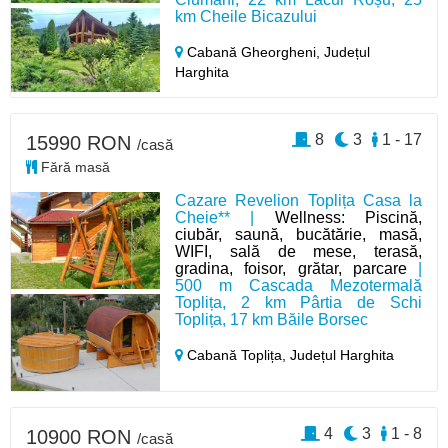
km Cheile Bicazului
Cabană Gheorgheni,
Județul
Harghita
8
3
1 - 17
15990 RON
/casă
Fără masă
Cazare Revelion Toplița Casa la
Cheie** |
Wellness: Piscină,
ciubăr, saună, bucătărie, masă,
WIFI, sală de mese, terasă,
gradina, foisor, grătar, parcare
|
500 m Cascada Mezotermală
Toplița, 2 km Pârtia de Schi
Toplița, 17 km Băile Borsec
Cabană Toplița,
Județul Harghita
4
3
1 - 8
10900 RON
/casă