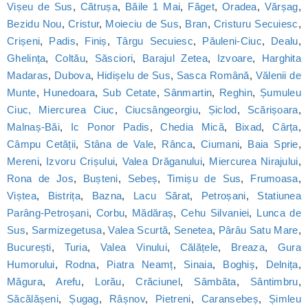
Vișeu de Sus
,
Cătrușa
,
Băile 1 Mai
,
Făget
,
Oradea
,
Vărșag
,
Bezidu Nou
,
Cristur
,
Moieciu de Sus
,
Bran
,
Cristuru Secuiesc
,
Crișeni
,
Padis
,
Finiș
,
Târgu Secuiesc
,
Păuleni-Ciuc
,
Dealu
,
Ghelința
,
Coltău
,
Săsciori
,
Barajul Zetea
,
Izvoare
,
Harghita
Madaras
,
Dubova
,
Hidișelu de Sus
,
Sasca Română
,
Vălenii de
Munte
,
Hunedoara
,
Sub Cetate
,
Sânmartin
,
Reghin
,
Șumuleu
Ciuc, Miercurea Ciuc
,
Ciucsângeorgiu
,
Șiclod
,
Scărișoara
,
Malnaș-Băi
,
Ic Ponor Padis
,
Chedia Mică
,
Bixad
,
Cârța
,
Câmpu Cetății
,
Stâna de Vale
,
Rânca
,
Ciumani
,
Baia Sprie
,
Mereni
,
Izvoru Crișului
,
Valea Drăganului
,
Miercurea Nirajului
,
Rona de Jos
,
Bușteni
,
Sebeș
,
Timișu de Sus
,
Frumoasa
,
Viștea
,
Bistrița
,
Bazna
,
Lacu Sărat
,
Petroșani
,
Statiunea
Parâng-Petroșani
,
Corbu
,
Mădăraș
,
Cehu Silvaniei
,
Lunca de
Sus
,
Sarmizegetusa
,
Valea Scurtă
,
Senetea
,
Pârâu Satu Mare
,
București
,
Turia
,
Valea Vinului
,
Călățele
,
Breaza
,
Gura
Humorului
,
Rodna
,
Piatra Neamț
,
Sinaia
,
Boghiș
,
Delnița
,
Măgura
,
Arefu
,
Lorău
,
Crăciunel
,
Sâmbăta
,
Sântimbru
,
Săcălășeni
,
Șugag
,
Râșnov
,
Pietreni
,
Caransebeș
,
Șimleu