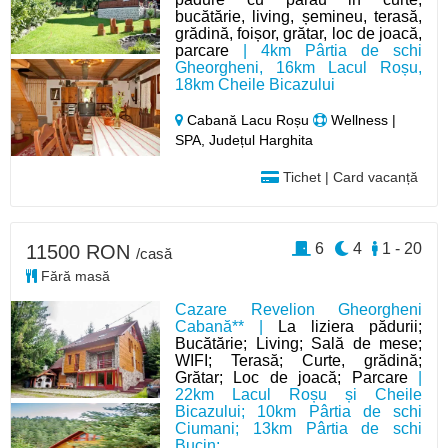
bucătărie, living, șemineu, terasă,
grădină, foișor, grătar, loc de joacă,
parcare
| 4km Pârtia de schi
Gheorgheni, 16km Lacul Roșu,
18km Cheile Bicazului
Cabană Lacu Roșu
Wellness |
SPA, Județul Harghita
Tichet | Card vacanță
6
4
1 - 20
11500 RON
/casă
Fără masă
Cazare Revelion Gheorgheni
Cabană** |
La liziera pădurii;
Bucătărie; Living; Sală de mese;
WIFI; Terasă; Curte, grădină;
Grătar; Loc de joacă; Parcare
|
22km Lacul Roșu și Cheile
Bicazului; 10km Pârtia de schi
Ciumani; 13km Pârtia de schi
Bucin;