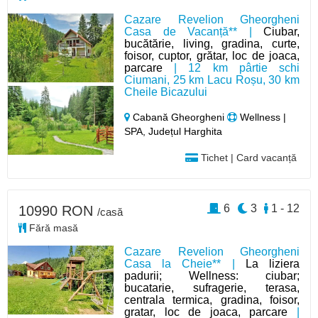
Cazare Revelion Gheorgheni
Casa de Vacanță** |
Ciubar,
bucătărie, living, gradina, curte,
foisor, cuptor, grătar, loc de joaca,
parcare
| 12 km pârtie schi
Ciumani, 25 km Lacu Roșu, 30 km
Cheile Bicazului
Cabană Gheorgheni
Wellness |
SPA, Județul Harghita
Tichet | Card vacanță
6
3
1 - 12
10990 RON
/casă
Fără masă
Cazare Revelion Gheorgheni
Casa la Cheie** |
La liziera
padurii; Wellness: ciubar;
bucatarie, sufragerie, terasa,
centrala termica, gradina, foisor,
gratar, loc de joaca, parcare
|