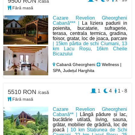
9500 RON
/casă
Fără masă
Cazare Revelion Gheorgheni
Cabană*** |
La liziera padurii in
poienita, bucatarie, sufragerie,
terasa, centrala termica, gradina,
foisor, gratar, loc de joaca, parcare
| 15km pârtia de schi Ciumani, 13
km Lacu Roșu, 16km Cheile
Bicazului
Cabană Gheorgheni
Wellness |
SPA, Județul Harghita
1
4
1 - 8
5510 RON
/casă
Fără masă
Cazare Revelion Gheorgheni
Cabană** |
Lângă pădure și lac,
bucătărie utilată, living, sauna,
grătar, mobilier de grădină, loc de
joacă
| 10 km Stațiunea de Schi
Ciumani, 22 km Lacul Roșu, 25