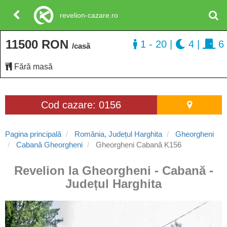
revelion-cazare.ro
11500 RON
1 - 20
|
4
|
6
/casă
Fără masă
Cod cazare: 0156
Pagina principală
România, Județul Harghita
Gheorgheni
Cabană Gheorgheni
Gheorgheni Cabană K156
Revelion la Gheorgheni - Cabană -
Județul Harghita