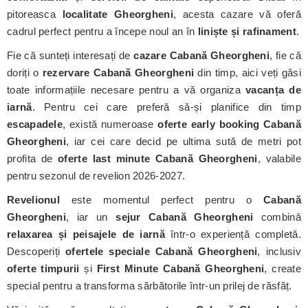
pitoreasca
localitate Gheorgheni
, acesta cazare vă oferă
cadrul perfect pentru a începe noul an în
liniște și rafinament
.
Fie că sunteți interesați de
cazare Cabană Gheorgheni
, fie că
doriți o
rezervare Cabană Gheorgheni
din timp, aici veți găsi
toate informațiile necesare pentru a vă organiza
vacanța de
iarnă
. Pentru cei care preferă să-și planifice din timp
escapadele
, există numeroase
oferte early booking Cabană
Gheorgheni
, iar cei care decid pe ultima sută de metri pot
profita de
oferte last minute Cabană Gheorgheni
, valabile
pentru sezonul de revelion 2026-2027.
Revelionul
este momentul perfect pentru o
Cabană
Gheorgheni
, iar un
sejur Cabană Gheorgheni
combină
relaxarea și peisajele de iarnă
într-o experiență completă.
Descoperiți
ofertele speciale Cabană Gheorgheni
, inclusiv
oferte timpurii
și
First Minute Cabană Gheorgheni
, create
special pentru a transforma sărbătorile într-un prilej de răsfăț.