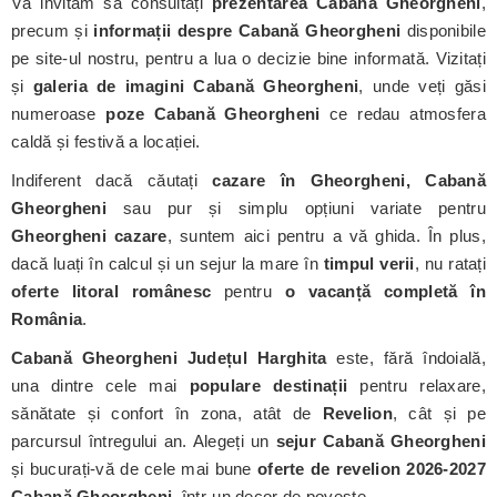
Vă invităm să consultați
prezentarea Cabană Gheorgheni
,
precum și
informații despre Cabană Gheorgheni
disponibile
pe site-ul nostru, pentru a lua o decizie bine informată. Vizitați
și
galeria de imagini Cabană Gheorgheni
, unde veți găsi
numeroase
poze Cabană Gheorgheni
ce redau atmosfera
caldă și festivă a locației.
Indiferent dacă căutați
cazare în Gheorgheni, Cabană
Gheorgheni
sau pur și simplu opțiuni variate pentru
Gheorgheni cazare
, suntem aici pentru a vă ghida. În plus,
dacă luați în calcul și un sejur la mare în
timpul verii
, nu ratați
oferte litoral românesc
pentru
o vacanță completă în
România
.
Cabană Gheorgheni
Județul Harghita
este, fără îndoială,
una dintre cele mai
populare destinații
pentru relaxare,
sănătate și confort în zona, atât de
Revelion
, cât și pe
parcursul întregului an. Alegeți un
sejur Cabană Gheorgheni
și bucurați-vă de cele mai bune
oferte de revelion 2026-2027
Cabană Gheorgheni
, într-un decor de poveste.