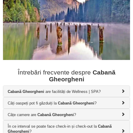
Întrebări frecvente despre
Cabană
Gheorgheni
Cabană Gheorgheni
are facilități de Wellness | SPA?
Câți oaspeți pot fi găzduiți la
Cabană Gheorgheni
?
Câțe camere are
Cabană Gheorgheni
?
În ce interval se poate face check-in și check-out la
Cabană
Gheorgheni
?