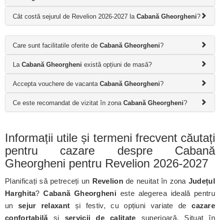
Cât costă sejurul de Revelion 2026-2027 la
Cabană Gheorgheni
?
Care sunt facilitatile oferite de
Cabană Gheorgheni
?
La
Cabană Gheorgheni
există opțiuni de masă?
Accepta vouchere de vacanta
Cabană Gheorgheni
?
Ce este recomandat de vizitat în zona
Cabană Gheorgheni
?
Informații utile și termeni frecvent căutați
pentru cazare despre Cabană
Gheorgheni pentru Revelion 2026-2027
Planificați să petreceți un
Revelion
de neuitat în zona
Județul
Harghita
?
Cabană Gheorgheni
este alegerea ideală pentru
un
sejur relaxant
și festiv, cu opțiuni variate de
cazare
confortabilă
și
servicii de calitate
superioară. Situat în