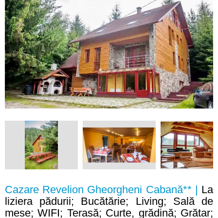
Cazare Revelion Gheorgheni Cabană** |
La
liziera pădurii; Bucătărie; Living; Sală de
mese; WIFI; Terasă; Curte, grădină; Grătar;