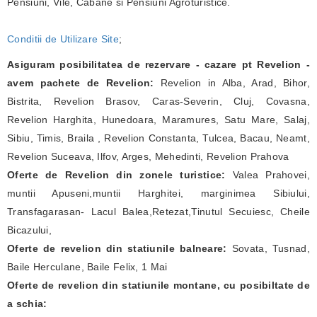
Pensiuni, Vile, Cabane si Pensiuni Agroturistice.
Conditii de Utilizare Site
;
Asiguram posibilitatea de rezervare - cazare pt Revelion -
avem pachete de Revelion:
Revelion in Alba, Arad, Bihor,
Bistrita, Revelion Brasov, Caras-Severin, Cluj, Covasna,
Revelion Harghita, Hunedoara, Maramures, Satu Mare, Salaj,
Sibiu, Timis, Braila , Revelion Constanta, Tulcea, Bacau, Neamt,
Revelion Suceava, Ilfov, Arges, Mehedinti, Revelion Prahova
Oferte de Revelion din zonele turistice:
Valea Prahovei,
muntii Apuseni,muntii Harghitei, marginimea Sibiului,
Transfagarasan- Lacul Balea,Retezat,Tinutul Secuiesc, Cheile
Bicazului,
Oferte de revelion din statiunile balneare:
Sovata, Tusnad,
Baile Herculane, Baile Felix, 1 Mai
Oferte de revelion din statiunile montane, cu posibiltate de
a schia: