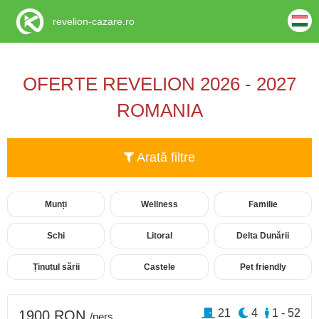
revelion-cazare.ro
OFERTE REVELION 2026 - 2027
ROMANIA
Arată filtre
Munți
Wellness
Familie
Schi
Litoral
Delta Dunării
Ținutul sării
Castele
Pet friendly
21
4
1 - 52
1900 RON
/pers