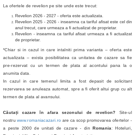
La ofertele de revelion pe site unde este trecut:
Revelion 2026 - 2027 - oferta este actualizata.
Revelion 2025 - 2026 - inseamna ca tariful afisat este cel din
anul trecut, care urmeaza a fi actualizat de proprietar.
Revelion - inseamna ca tariful afisat urmeaza a fi actualizat
de proprietar.
*Chiar si in cazul in care intalniti prima varianta – oferta este
actualizata – exista posibilitatea ca unitatea de cazare sa fie
pre-rezervat cu un termen de plata al acontului pana la o
anumita data.
In cazul in care temenul limita a fost depasit de solicitant
rezervarea se anuleaza automat, spre a fi oferit altui grup cu alt
termen de plata al avansului.
Căutați cazare în afara sezonului de revelion?
Site-ul
nostru
www.romaniacazari.ro
are ca scop promovarea ofertelor -
a peste 2000 de unitati de cazare - din
Romania
: Hoteluri,