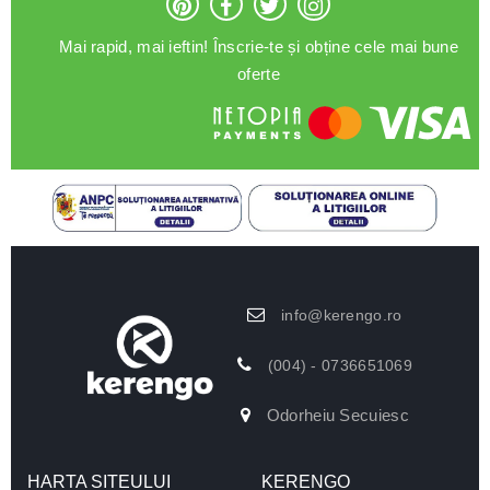
Mai rapid, mai ieftin! Înscrie-te și obține cele mai bune
oferte
info@kerengo.ro
(004) - 0736651069
Odorheiu Secuiesc
HARTA SITEULUI
KERENGO