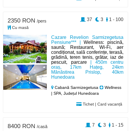
37
3
1 - 100
2350 RON
/pers
Cu masă
Cazare Revelion Sarmizegetusa
Pensiune*** |
Wellness: piscină,
saună; Restaurant, Wi-Fi, aer
condiționat, sală conferințe, terasă,
grădină, teren tenis, grătar, iaz de
pescuit, parcare
| 450m centru
oraș, 17km Hațeg, 24km
Mănăstirea Prislop, 40km
Hunedoara
Cabană Sarmizegetusa
Wellness
| SPA, Județul Hunedoara
Tichet | Card vacanță
7
3
1 - 15
8400 RON
/casă