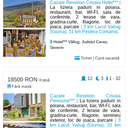
Cazare Revelion Crivaia Hotel*** |
La liziera padurii in poiana,
restaurant, bar, WI-FI, sala de
conferinte, 2 terase de vara,
gradina-curte, filagorie, loc de
joaca, parcare
| 3 km Lacul Valiug
(Gozna), 31 km Pestera Comarnic
Hotel*** Văliug,
Județul Caraș-
Severin
Tichet | Card vacanță
12
3
1 - 32
18500 RON
/casă
Fără masă
Cazare Revelion Crivaia
Pensiune*** |
La liziera padurii in
poiana, restaurant, bar, WI-FI, sala
de conferinte, 2 terase de vara,
gradina-curte, filagorie, semineu
exterior, loc de joaca, parcare
| 3
km Lacul Valiug (Gozna), 31 km