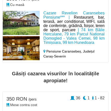
Cu masă
Cazare Revelion Caransebeș
Pensiune*** |
Restaurant, bar,
terasă, aer condiționat, WIFI, sală
de conferințe, grădină, foișor, teren
de sport, parcare
| 74 km Băile
Herculane, 79 km Parcul National
Domogled - Valea Cernei, 98 km
Timișoara, 99 km Hunedoara
Pensiune Caransebeș,
Județul
Caraș-Severin
Găsiți cazarea visurilor în localitățile
apropiate!
36
1
1 - 82
350 RON
/pers
Mese contra cost