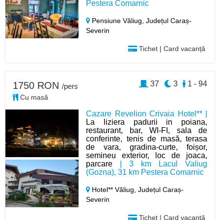
Pestera Comarnic
Pensiune Văliug,
Județul Caraș-
Severin
Tichet | Card vacanță
37
3
1 - 94
1750 RON
/pers
Cu masă
Cazare Revelion Crivaia Hotel** |
La liziera padurii in poiana,
restaurant, bar, WI-FI, sala de
conferinte, tenis de masă, terasa
de vara, gradina-curte, foișor,
semineu exterior, loc de joaca,
parcare
| 3 km Lacul Valiug
(Gozna), 31 km Pestera Comarnic
Hotel** Văliug,
Județul Caraș-
Severin
Tichet | Card vacanță