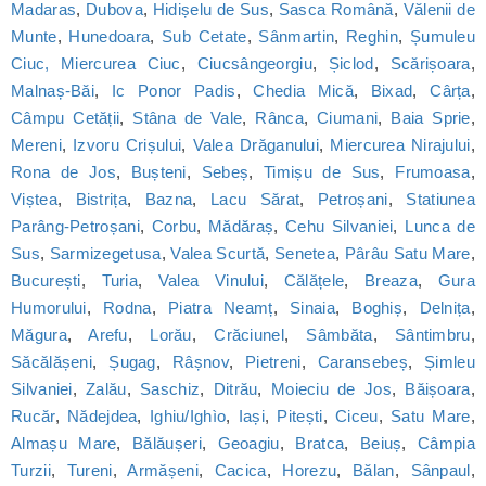
Madaras
,
Dubova
,
Hidișelu de Sus
,
Sasca Română
,
Vălenii de
Munte
,
Hunedoara
,
Sub Cetate
,
Sânmartin
,
Reghin
,
Șumuleu
Ciuc, Miercurea Ciuc
,
Ciucsângeorgiu
,
Șiclod
,
Scărișoara
,
Malnaș-Băi
,
Ic Ponor Padis
,
Chedia Mică
,
Bixad
,
Cârța
,
Câmpu Cetății
,
Stâna de Vale
,
Rânca
,
Ciumani
,
Baia Sprie
,
Mereni
,
Izvoru Crișului
,
Valea Drăganului
,
Miercurea Nirajului
,
Rona de Jos
,
Bușteni
,
Sebeș
,
Timișu de Sus
,
Frumoasa
,
Viștea
,
Bistrița
,
Bazna
,
Lacu Sărat
,
Petroșani
,
Statiunea
Parâng-Petroșani
,
Corbu
,
Mădăraș
,
Cehu Silvaniei
,
Lunca de
Sus
,
Sarmizegetusa
,
Valea Scurtă
,
Senetea
,
Pârâu Satu Mare
,
București
,
Turia
,
Valea Vinului
,
Călățele
,
Breaza
,
Gura
Humorului
,
Rodna
,
Piatra Neamț
,
Sinaia
,
Boghiș
,
Delnița
,
Măgura
,
Arefu
,
Lorău
,
Crăciunel
,
Sâmbăta
,
Sântimbru
,
Săcălășeni
,
Șugag
,
Râșnov
,
Pietreni
,
Caransebeș
,
Șimleu
Silvaniei
,
Zalău
,
Saschiz
,
Ditrău
,
Moieciu de Jos
,
Băișoara
,
Rucăr
,
Nădejdea
,
Ighiu/Ighìo
,
Iași
,
Pitești
,
Ciceu
,
Satu Mare
,
Almașu Mare
,
Bălăușeri
,
Geoagiu
,
Bratca
,
Beiuș
,
Câmpia
Turzii
,
Tureni
,
Armășeni
,
Cacica
,
Horezu
,
Bălan
,
Sânpaul
,