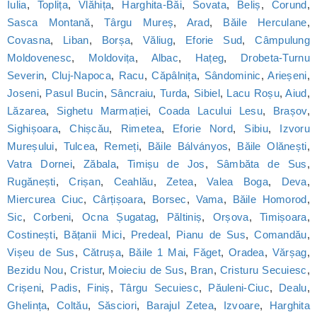
Iulia
,
Toplița
,
Vlăhița
,
Harghita-Băi
,
Sovata
,
Beliș
,
Corund
,
Sasca Montană
,
Târgu Mureș
,
Arad
,
Băile Herculane
,
Covasna
,
Liban
,
Borșa
,
Văliug
,
Eforie Sud
,
Câmpulung
Moldovenesc
,
Moldovița
,
Albac
,
Hațeg
,
Drobeta-Turnu
Severin
,
Cluj-Napoca
,
Racu
,
Căpâlnița
,
Sândominic
,
Arieșeni
,
Joseni
,
Pasul Bucin
,
Sâncraiu
,
Turda
,
Sibiel
,
Lacu Roșu
,
Aiud
,
Lăzarea
,
Sighetu Marmației
,
Coada Lacului Lesu
,
Brașov
,
Sighișoara
,
Chișcău
,
Rimetea
,
Eforie Nord
,
Sibiu
,
Izvoru
Mureșului
,
Tulcea
,
Remeți
,
Băile Bálványos
,
Băile Olănești
,
Vatra Dornei
,
Zăbala
,
Timișu de Jos
,
Sâmbăta de Sus
,
Rugănești
,
Crișan
,
Ceahlău
,
Zetea
,
Valea Boga
,
Deva
,
Miercurea Ciuc
,
Cârțișoara
,
Borsec
,
Vama
,
Băile Homorod
,
Sic
,
Corbeni
,
Ocna Șugatag
,
Păltiniș
,
Orșova
,
Timișoara
,
Costinești
,
Bățanii Mici
,
Predeal
,
Pianu de Sus
,
Comandău
,
Vișeu de Sus
,
Cătrușa
,
Băile 1 Mai
,
Făget
,
Oradea
,
Vărșag
,
Bezidu Nou
,
Cristur
,
Moieciu de Sus
,
Bran
,
Cristuru Secuiesc
,
Crișeni
,
Padis
,
Finiș
,
Târgu Secuiesc
,
Păuleni-Ciuc
,
Dealu
,
Ghelința
,
Coltău
,
Săsciori
,
Barajul Zetea
,
Izvoare
,
Harghita