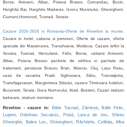
Borsa, Arieseni, Albac, Poiana Brasov, Comandau, Bucin,
Harghita Bai, Harghita Madaras, Izvoru Muresului, Gheorgheni,
Ciumani,Homorod, Tusnad, Sovata
Cazare 2025-2026 in Romania
-
Oferte de Revelion la munte
.
Cazare in hotel, cabana si pensiuni, Oferte de cazare, oferte
speciale din Maramures, Transilvania, Moldova. Cazare ieftin la
Sovata, Tusnad, Herculane, Felix, Borsa, cabane Arieseni,
Albac, Poiana Brasov pachete de odihna si pachete de
tratament, pensiune Brasov, Bran, Moeciu, Cluj, Lacu Rosu,
casa de vacanta Praid, Sighisoara, Sibiu, Transalpina,
Transfagarasan, Marginimea Sibiului, cazare Timisoara hoteluri,
Bucuresti, Sinaia, Gura Humorului, Arad, Busteni, Cazari statiuni
balneare, statiuni montane.
Revelion - cazare in:
Băile Tușnad
,
Zărnești
,
Băile Felix
,
Lupeni
,
Odorheiu Secuiesc
,
Praid
,
Lunca de Jos
,
Sfântu
Gheorghe
,
Balea Lac
,
Gheorgheni
,
Răchițele
,
Colibița
,
Alba