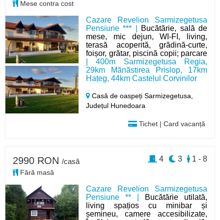
Mese contra cost
Cazare Revelion Sarmizegetusa
Pensiune *** |
Bucătărie, sală de
mese, mic dejun, WI-FI, living,
terasă acoperită, grădină-curte,
foișor, grătar, piscină copii; parcare
| 400m Sarmizegetusa Regia,
29km Mănăstirea Prislop, 17km
Hațeg, 44km Castelul Corvinilor
Casă de oaspeți Sarmizegetusa,
Județul Hunedoara
Tichet | Card vacanță
4
3
1 - 8
2990 RON
/casă
Fără masă
Cazare Revelion Sarmizegetusa
Pensiune ** |
Bucătărie utilată,
living spațios cu minibar și
șemineu, camere accesibilizate,