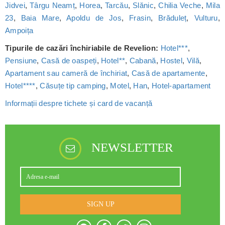
Jidvei
,
Târgu Neamț
,
Horea
,
Tarcău
,
Slănic
,
Chilia Veche
,
Mila
23
,
Baia Mare
,
Apoldu de Jos
,
Frasin
,
Brăduleț
,
Vulturu
,
Ampoița
Tipurile de cazări închiriabile de Revelion:
Hotel***
,
Pensiune
,
Casă de oaspeți
,
Hotel**
,
Cabană
,
Hostel
,
Vilă
,
Apartament sau cameră de închiriat
,
Casă de apartamente
,
Hotel****
,
Căsuțe tip camping
,
Motel
,
Han
,
Hotel-apartament
Informații despre tichete și card de vacanță
NEWSLETTER
SIGN UP