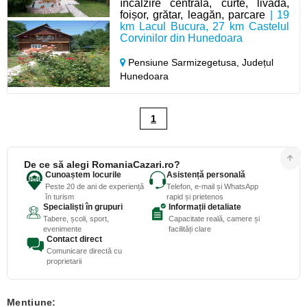
încălzire centrală, curte, livadă,
foișor, grătar, leagăn, parcare
| 19
km Lacul Bucura, 27 km Castelul
Corvinilor din Hunedoara
Pensiune Sarmizegetusa,
Județul
Hunedoara
1
De ce să alegi RomaniaCazari.ro?
Cunoaștem locurile
Asistență personală
Peste 20 de ani de experiență
Telefon, e-mail și WhatsApp
în turism
rapid și prietenos
Specialiști în grupuri
Informații detaliate
Tabere, școli, sport,
Capacitate reală, camere și
evenimente
facilități clare
Contact direct
Comunicare directă cu
proprietarii
Mentiune: