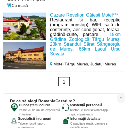
Cu masă
Cazare Revelion Găiești Motel*** |
Restaurant și bar, recepție
(program nonstop), WIFI, sală de
conferințe, aer condiționat, terasa,
grădină-curte, parcare
| 19km
Grădina Zoologică Târgu Mureș,
23km Ștrandul Sărat Sângeorgiu
de Mureș, 66km Lacul Ursu
Sovata
Motel Târgu Mureș,
Județul Mureș
1
De ce să alegi RomaniaCazari.ro?
Cunoaștem locurile
Asistență personală
Peste 20 de ani de experiență
Telefon, e-mail și WhatsApp
în turism
rapid și prietenos
Specialiști în grupuri
Informații detaliate
Tabere, școli, sport,
Capacitate reală, camere și
evenimente
facilități clare