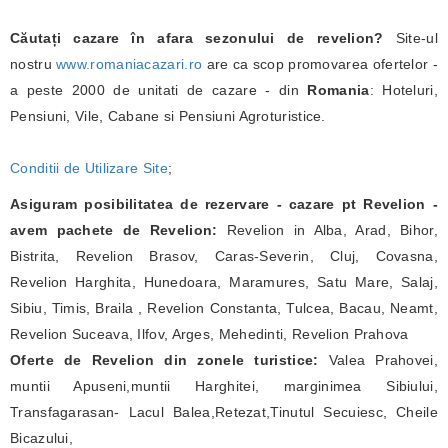
Căutați cazare în afara sezonului de revelion?
Site-ul
nostru
www.romaniacazari.ro
are ca scop promovarea ofertelor -
a peste 2000 de unitati de cazare - din
Romania
: Hoteluri,
Pensiuni, Vile, Cabane si Pensiuni Agroturistice.
Conditii de Utilizare Site
;
Asiguram posibilitatea de rezervare - cazare pt Revelion -
avem pachete de Revelion:
Revelion in Alba, Arad, Bihor,
Bistrita, Revelion Brasov, Caras-Severin, Cluj, Covasna,
Revelion Harghita, Hunedoara, Maramures, Satu Mare, Salaj,
Sibiu, Timis, Braila , Revelion Constanta, Tulcea, Bacau, Neamt,
Revelion Suceava, Ilfov, Arges, Mehedinti, Revelion Prahova
Oferte de Revelion din zonele turistice:
Valea Prahovei,
muntii Apuseni,muntii Harghitei, marginimea Sibiului,
Transfagarasan- Lacul Balea,Retezat,Tinutul Secuiesc, Cheile
Bicazului,