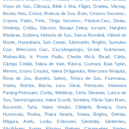
Vișeu de Sus
,
Cătrușa
,
Băile 1 Mai
,
Făget
,
Oradea
,
Vărșag
,
Bezidu Nou
,
Cristur
,
Moieciu de Sus
,
Bran
,
Cristuru Secuiesc
,
Crișeni
,
Padis
,
Finiș
,
Târgu Secuiesc
,
Păuleni-Ciuc
,
Dealu
,
Ghelința
,
Coltău
,
Săsciori
,
Barajul Zetea
,
Izvoare
,
Harghita
Madaras
,
Dubova
,
Hidișelu de Sus
,
Sasca Română
,
Vălenii de
Munte
,
Hunedoara
,
Sub Cetate
,
Sânmartin
,
Reghin
,
Șumuleu
Ciuc, Miercurea Ciuc
,
Ciucsângeorgiu
,
Șiclod
,
Scărișoara
,
Malnaș-Băi
,
Ic Ponor Padis
,
Chedia Mică
,
Bixad
,
Cârța
,
Câmpu Cetății
,
Stâna de Vale
,
Rânca
,
Ciumani
,
Baia Sprie
,
Mereni
,
Izvoru Crișului
,
Valea Drăganului
,
Miercurea Nirajului
,
Rona de Jos
,
Bușteni
,
Sebeș
,
Timișu de Sus
,
Frumoasa
,
Viștea
,
Bistrița
,
Bazna
,
Lacu Sărat
,
Petroșani
,
Statiunea
Parâng-Petroșani
,
Corbu
,
Mădăraș
,
Cehu Silvaniei
,
Lunca de
Sus
,
Sarmizegetusa
,
Valea Scurtă
,
Senetea
,
Pârâu Satu Mare
,
București
,
Turia
,
Valea Vinului
,
Călățele
,
Breaza
,
Gura
Humorului
,
Rodna
,
Piatra Neamț
,
Sinaia
,
Boghiș
,
Delnița
,
Măgura
,
Arefu
,
Lorău
,
Crăciunel
,
Sâmbăta
,
Sântimbru
,
Săcălășeni
,
Șugag
,
Râșnov
,
Pietreni
,
Caransebeș
,
Șimleu