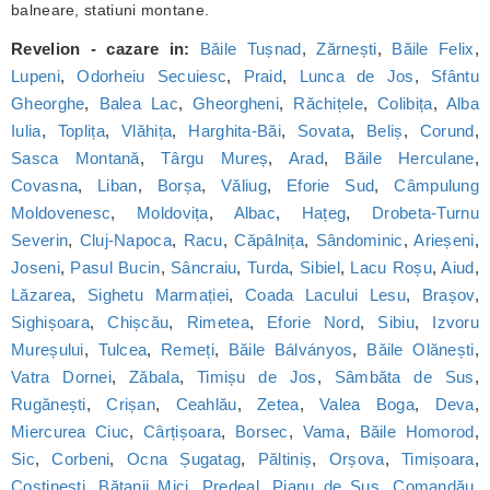
balneare, statiuni montane.
Revelion - cazare in:
Băile Tușnad
,
Zărnești
,
Băile Felix
,
Lupeni
,
Odorheiu Secuiesc
,
Praid
,
Lunca de Jos
,
Sfântu
Gheorghe
,
Balea Lac
,
Gheorgheni
,
Răchițele
,
Colibița
,
Alba
Iulia
,
Toplița
,
Vlăhița
,
Harghita-Băi
,
Sovata
,
Beliș
,
Corund
,
Sasca Montană
,
Târgu Mureș
,
Arad
,
Băile Herculane
,
Covasna
,
Liban
,
Borșa
,
Văliug
,
Eforie Sud
,
Câmpulung
Moldovenesc
,
Moldovița
,
Albac
,
Hațeg
,
Drobeta-Turnu
Severin
,
Cluj-Napoca
,
Racu
,
Căpâlnița
,
Sândominic
,
Arieșeni
,
Joseni
,
Pasul Bucin
,
Sâncraiu
,
Turda
,
Sibiel
,
Lacu Roșu
,
Aiud
,
Lăzarea
,
Sighetu Marmației
,
Coada Lacului Lesu
,
Brașov
,
Sighișoara
,
Chișcău
,
Rimetea
,
Eforie Nord
,
Sibiu
,
Izvoru
Mureșului
,
Tulcea
,
Remeți
,
Băile Bálványos
,
Băile Olănești
,
Vatra Dornei
,
Zăbala
,
Timișu de Jos
,
Sâmbăta de Sus
,
Rugănești
,
Crișan
,
Ceahlău
,
Zetea
,
Valea Boga
,
Deva
,
Miercurea Ciuc
,
Cârțișoara
,
Borsec
,
Vama
,
Băile Homorod
,
Sic
,
Corbeni
,
Ocna Șugatag
,
Păltiniș
,
Orșova
,
Timișoara
,
Costinești
,
Bățanii Mici
,
Predeal
,
Pianu de Sus
,
Comandău
,