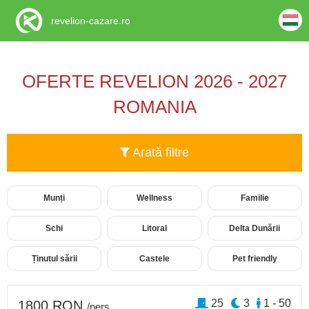
revelion-cazare.ro
OFERTE REVELION 2026 - 2027
ROMANIA
Arată filtre
Munți
Wellness
Familie
Schi
Litoral
Delta Dunării
Ținutul sării
Castele
Pet friendly
25
3
1 - 50
1800 RON
/pers