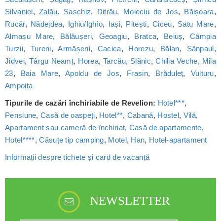
Silvaniei
,
Zalău
,
Saschiz
,
Ditrău
,
Moieciu de Jos
,
Băișoara
,
Rucăr
,
Nădejdea
,
Ighiu/Ighìo
,
Iași
,
Pitești
,
Ciceu
,
Satu Mare
,
Almașu Mare
,
Bălăușeri
,
Geoagiu
,
Bratca
,
Beiuș
,
Câmpia
Turzii
,
Tureni
,
Armășeni
,
Cacica
,
Horezu
,
Bălan
,
Sânpaul
,
Jidvei
,
Târgu Neamț
,
Horea
,
Tarcău
,
Slănic
,
Chilia Veche
,
Mila
23
,
Baia Mare
,
Apoldu de Jos
,
Frasin
,
Brăduleț
,
Vulturu
,
Ampoița
Tipurile de cazări închiriabile de Revelion:
Hotel***
,
Pensiune
,
Casă de oaspeți
,
Hotel**
,
Cabană
,
Hostel
,
Vilă
,
Apartament sau cameră de închiriat
,
Casă de apartamente
,
Hotel****
,
Căsuțe tip camping
,
Motel
,
Han
,
Hotel-apartament
Informații despre tichete și card de vacanță
NEWSLETTER