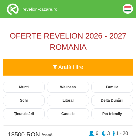
revelion-cazare.ro
OFERTE REVELION 2026 - 2027
ROMANIA
Arată filtre
Munți
Wellness
Familie
Schi
Litoral
Delta Dunării
Ținutul sării
Castele
Pet friendly
6
3
1 - 20
18500 RON
/casă