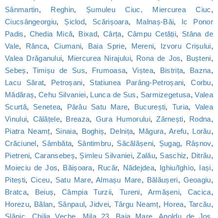
Sânmartin
,
Reghin
,
Șumuleu Ciuc, Miercurea Ciuc
,
Ciucsângeorgiu
,
Șiclod
,
Scărișoara
,
Malnaș-Băi
,
Ic Ponor
Padis
,
Chedia Mică
,
Bixad
,
Cârța
,
Câmpu Cetății
,
Stâna de
Vale
,
Rânca
,
Ciumani
,
Baia Sprie
,
Mereni
,
Izvoru Crișului
,
Valea Drăganului
,
Miercurea Nirajului
,
Rona de Jos
,
Bușteni
,
Sebeș
,
Timișu de Sus
,
Frumoasa
,
Viștea
,
Bistrița
,
Bazna
,
Lacu Sărat
,
Petroșani
,
Statiunea Parâng-Petroșani
,
Corbu
,
Mădăraș
,
Cehu Silvaniei
,
Lunca de Sus
,
Sarmizegetusa
,
Valea
Scurtă
,
Senetea
,
Pârâu Satu Mare
,
București
,
Turia
,
Valea
Vinului
,
Călățele
,
Breaza
,
Gura Humorului
,
Zărnești
,
Rodna
,
Piatra Neamț
,
Sinaia
,
Boghiș
,
Delnița
,
Măgura
,
Arefu
,
Lorău
,
Crăciunel
,
Sâmbăta
,
Sântimbru
,
Săcălășeni
,
Șugag
,
Râșnov
,
Pietreni
,
Caransebeș
,
Șimleu Silvaniei
,
Zalău
,
Saschiz
,
Ditrău
,
Moieciu de Jos
,
Băișoara
,
Rucăr
,
Nădejdea
,
Ighiu/Ighìo
,
Iași
,
Pitești
,
Ciceu
,
Satu Mare
,
Almașu Mare
,
Bălăușeri
,
Geoagiu
,
Bratca
,
Beiuș
,
Câmpia Turzii
,
Tureni
,
Armășeni
,
Cacica
,
Horezu
,
Bălan
,
Sânpaul
,
Jidvei
,
Târgu Neamț
,
Horea
,
Tarcău
,
Slănic
,
Chilia Veche
,
Mila 23
,
Baia Mare
,
Apoldu de Jos
,