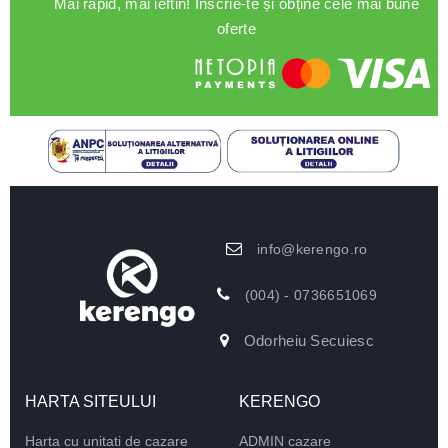
Mai rapid, mai ieftin! Înscrie-te și obține cele mai bune
oferte
info@kerengo.ro
(004) - 0736651069
Odorheiu Secuiesc
HARTA SITEULUI
KERENGO
Harta cu unitati de cazare
ADMIN cazare