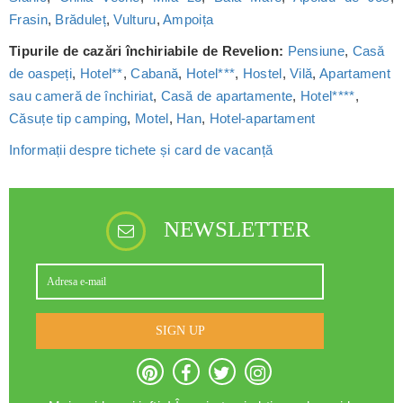
Frasin
,
Brăduleț
,
Vulturu
,
Ampoița
Tipurile de cazări închiriabile de Revelion:
Pensiune
,
Casă
de oaspeți
,
Hotel**
,
Cabană
,
Hotel***
,
Hostel
,
Vilă
,
Apartament
sau cameră de închiriat
,
Casă de apartamente
,
Hotel****
,
Căsuțe tip camping
,
Motel
,
Han
,
Hotel-apartament
Informații despre tichete și card de vacanță
NEWSLETTER
SIGN UP