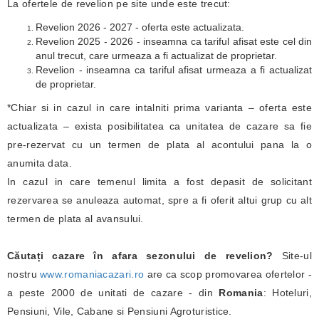
La ofertele de revelion pe site unde este trecut:
Revelion 2026 - 2027 - oferta este actualizata.
Revelion 2025 - 2026 - inseamna ca tariful afisat este cel din
anul trecut, care urmeaza a fi actualizat de proprietar.
Revelion - inseamna ca tariful afisat urmeaza a fi actualizat
de proprietar.
*Chiar si in cazul in care intalniti prima varianta – oferta este
actualizata – exista posibilitatea ca unitatea de cazare sa fie
pre-rezervat cu un termen de plata al acontului pana la o
anumita data.
In cazul in care temenul limita a fost depasit de solicitant
rezervarea se anuleaza automat, spre a fi oferit altui grup cu alt
termen de plata al avansului.
Căutați cazare în afara sezonului de revelion?
Site-ul
nostru
www.romaniacazari.ro
are ca scop promovarea ofertelor -
a peste 2000 de unitati de cazare - din
Romania
: Hoteluri,
Pensiuni, Vile, Cabane si Pensiuni Agroturistice.