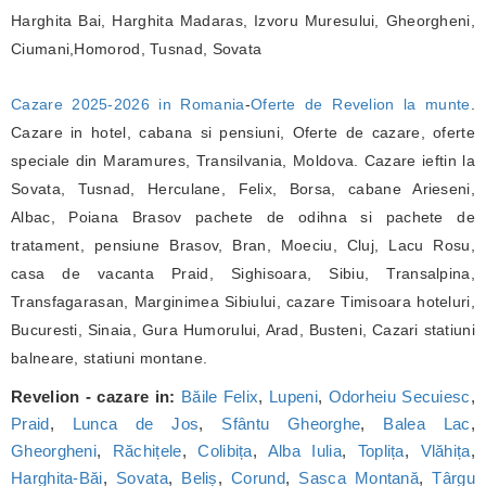
Harghita Bai, Harghita Madaras, Izvoru Muresului, Gheorgheni,
Ciumani,Homorod, Tusnad, Sovata
Cazare 2025-2026 in Romania
-
Oferte de Revelion la munte
.
Cazare in hotel, cabana si pensiuni, Oferte de cazare, oferte
speciale din Maramures, Transilvania, Moldova. Cazare ieftin la
Sovata, Tusnad, Herculane, Felix, Borsa, cabane Arieseni,
Albac, Poiana Brasov pachete de odihna si pachete de
tratament, pensiune Brasov, Bran, Moeciu, Cluj, Lacu Rosu,
casa de vacanta Praid, Sighisoara, Sibiu, Transalpina,
Transfagarasan, Marginimea Sibiului, cazare Timisoara hoteluri,
Bucuresti, Sinaia, Gura Humorului, Arad, Busteni, Cazari statiuni
balneare, statiuni montane.
Revelion - cazare in:
Băile Felix
,
Lupeni
,
Odorheiu Secuiesc
,
Praid
,
Lunca de Jos
,
Sfântu Gheorghe
,
Balea Lac
,
Gheorgheni
,
Răchițele
,
Colibița
,
Alba Iulia
,
Toplița
,
Vlăhița
,
Harghita-Băi
,
Sovata
,
Beliș
,
Corund
,
Sasca Montană
,
Târgu