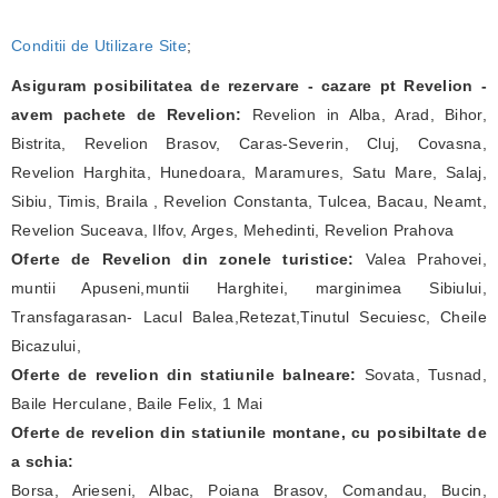
Conditii de Utilizare Site
;
Asiguram posibilitatea de rezervare - cazare pt Revelion -
avem pachete de Revelion:
Revelion in Alba, Arad, Bihor,
Bistrita, Revelion Brasov, Caras-Severin, Cluj, Covasna,
Revelion Harghita, Hunedoara, Maramures, Satu Mare, Salaj,
Sibiu, Timis, Braila , Revelion Constanta, Tulcea, Bacau, Neamt,
Revelion Suceava, Ilfov, Arges, Mehedinti, Revelion Prahova
Oferte de Revelion din zonele turistice:
Valea Prahovei,
muntii Apuseni,muntii Harghitei, marginimea Sibiului,
Transfagarasan- Lacul Balea,Retezat,Tinutul Secuiesc, Cheile
Bicazului,
Oferte de revelion din statiunile balneare:
Sovata, Tusnad,
Baile Herculane, Baile Felix, 1 Mai
Oferte de revelion din statiunile montane, cu posibiltate de
a schia:
Borsa, Arieseni, Albac, Poiana Brasov, Comandau, Bucin,