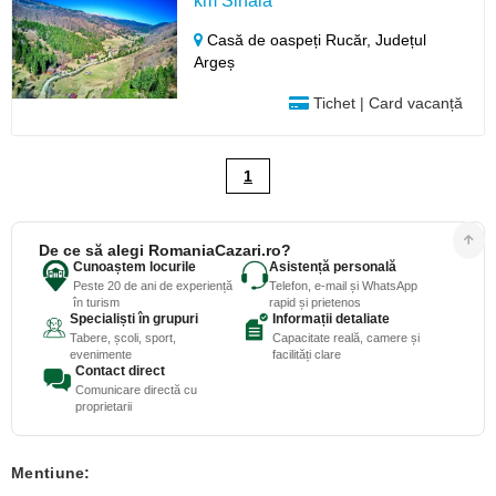
km Sinaia
Casă de oaspeți Rucăr,
Județul
Argeș
Tichet | Card vacanță
1
De ce să alegi RomaniaCazari.ro?
Cunoaștem locurile
Asistență personală
Peste 20 de ani de experiență
Telefon, e-mail și WhatsApp
în turism
rapid și prietenos
Specialiști în grupuri
Informații detaliate
Tabere, școli, sport,
Capacitate reală, camere și
evenimente
facilități clare
Contact direct
Comunicare directă cu
proprietarii
Mentiune: