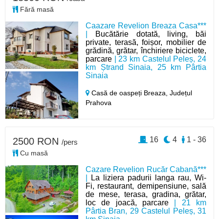
Fără masă
Caazare Revelion Breaza Casa***
|
Bucătărie dotată, living, băi
private, terasă, foișor, mobilier de
grădină, grătar, închiriere biciclete,
parcare
| 23 km Castelul Peleș, 24
km Ștrand Sinaia, 25 km Pârtia
Sinaia
Casă de oaspeți Breaza,
Județul
Prahova
16
4
1 - 36
2500 RON
/pers
Cu masă
Cazare Revelion Rucăr Cabană***
|
La liziera padurii langa rau, Wi-
Fi, restaurant, demipensiune, sală
de mese, terasa, gradina, grătar,
loc de joacă, parcare
| 21 km
Pârtia Bran, 29 Castelul Peleș, 31