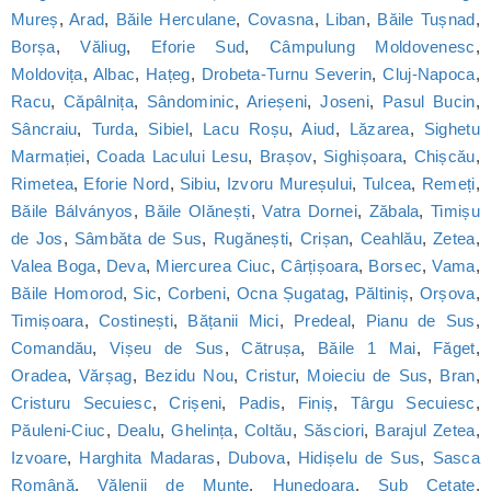
Mureș
,
Arad
,
Băile Herculane
,
Covasna
,
Liban
,
Băile Tușnad
,
Borșa
,
Văliug
,
Eforie Sud
,
Câmpulung Moldovenesc
,
Moldovița
,
Albac
,
Hațeg
,
Drobeta-Turnu Severin
,
Cluj-Napoca
,
Racu
,
Căpâlnița
,
Sândominic
,
Arieșeni
,
Joseni
,
Pasul Bucin
,
Sâncraiu
,
Turda
,
Sibiel
,
Lacu Roșu
,
Aiud
,
Lăzarea
,
Sighetu
Marmației
,
Coada Lacului Lesu
,
Brașov
,
Sighișoara
,
Chișcău
,
Rimetea
,
Eforie Nord
,
Sibiu
,
Izvoru Mureșului
,
Tulcea
,
Remeți
,
Băile Bálványos
,
Băile Olănești
,
Vatra Dornei
,
Zăbala
,
Timișu
de Jos
,
Sâmbăta de Sus
,
Rugănești
,
Crișan
,
Ceahlău
,
Zetea
,
Valea Boga
,
Deva
,
Miercurea Ciuc
,
Cârțișoara
,
Borsec
,
Vama
,
Băile Homorod
,
Sic
,
Corbeni
,
Ocna Șugatag
,
Păltiniș
,
Orșova
,
Timișoara
,
Costinești
,
Bățanii Mici
,
Predeal
,
Pianu de Sus
,
Comandău
,
Vișeu de Sus
,
Cătrușa
,
Băile 1 Mai
,
Făget
,
Oradea
,
Vărșag
,
Bezidu Nou
,
Cristur
,
Moieciu de Sus
,
Bran
,
Cristuru Secuiesc
,
Crișeni
,
Padis
,
Finiș
,
Târgu Secuiesc
,
Păuleni-Ciuc
,
Dealu
,
Ghelința
,
Coltău
,
Săsciori
,
Barajul Zetea
,
Izvoare
,
Harghita Madaras
,
Dubova
,
Hidișelu de Sus
,
Sasca
Română
,
Vălenii de Munte
,
Hunedoara
,
Sub Cetate
,