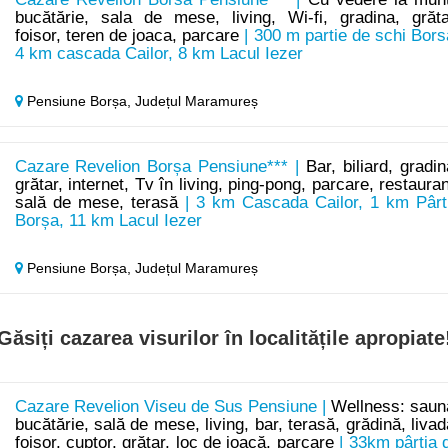
bucătărie, sala de mese, living, Wi-fi, gradina, grăta
foisor, teren de joaca, parcare
| 300 m partie de schi Bors
4 km cascada Cailor, 8 km Lacul Iezer
Pensiune Borșa,
Județul Maramureș
Cazare Revelion Borșa Pensiune*** |
Bar, biliard, gradin
grătar, internet, Tv în living, ping-pong, parcare, restauran
sală de mese, terasă
| 3 km Cascada Cailor, 1 km Pârt
Borșa, 11 km Lacul Iezer
Pensiune Borșa,
Județul Maramureș
Găsiți cazarea visurilor în localitățile apropiate
Cazare Revelion Viseu de Sus Pensiune |
Wellness: saun
bucătărie, sală de mese, living, bar, terasă, grădină, livad
foisor, cuptor, grătar, loc de joacă, parcare
| 33km pârtia 