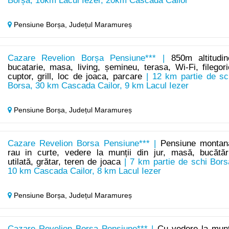
Borșa, 16km Lacul Iezer, 20km Cascada Cailor
Pensiune Borșa,
Județul Maramureș
Cazare Revelion Borșa Pensiune*** |
850m altitudin
bucatarie, masa, living, șemineu, terasa, Wi-Fi, filegori
cuptor, grill, loc de joaca, parcare
| 12 km partie de sc
Borsa, 30 km Cascada Cailor, 9 km Lacul Iezer
Pensiune Borșa,
Județul Maramureș
Cazare Revelion Borsa Pensiune*** |
Pensiune montan
rau in curte, vedere la munții din jur, masă, bucătăr
utilată, grătar, teren de joaca
| 7 km partie de schi Bors
10 km Cascada Cailor, 8 km Lacul Iezer
Pensiune Borșa,
Județul Maramureș
Cazare Revelion Borsa Pensiune*** |
Cu vedere la munț