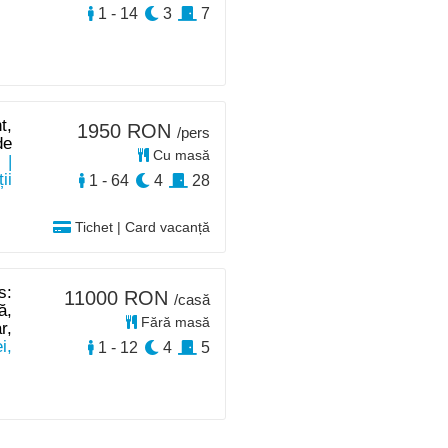
1 - 14
3
7
t,
1950 RON
/pers
de
Cu masă
e
|
ii
1 - 64
4
28
Tichet | Card vacanță
s:
11000 RON
/casă
ă,
Fără masă
r,
i,
1 - 12
4
5