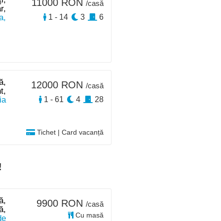
11000 RON
/casă
r,
a,
1 - 14
3
6
ă,
12000 RON
/casă
t,
ia
1 - 61
4
28
Tichet | Card vacanță
!
ă,
9900 RON
/casă
ă,
Cu masă
de