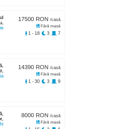
ul
17500 RON
/casă
u,
Fără masă
ie
1 - 18
3
7
ă,
14390 RON
/casă
e,
Fără masă
ia
1 - 30
3
9
ă,
8000 RON
/casă
r,
Fără masă
hi