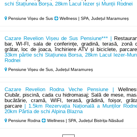
schi Stațiunea Borșa, 28km Lacul Iezer și Munții Rodnei
Pensiune Vișeu de Sus
Wellness | SPA, Județul Maramureș
Cazare Revelion Vișeu de Sus Pensiune*** |
Restauran
bar, WI-FI, sala de conferințe, gradină, terasă, zonă 
grătar, loc de joaca, închiriere ATV și biciclete, parcar
33km pârtie schi Stațiunea Borsa, 28km Lacul Iezer-Munț
Rodnei
Pensiune Vișeu de Sus,
Județul Maramureș
Cazare Revelion Rodna Veche Pensiune |
Wellnes
Ciubăr, piscină, cada cu hidromasaj; Sală de mese, mas
bucătărie, cramă, WIFI, terasă, grădină, foișor, grăta
parcare
| 1.5km Rezervația Națională a Munților Rodne
20km Pârtia de schi Alpina Blazna
Pensiune Rodna
Wellness | SPA, Județul Bistrița-Năsăud