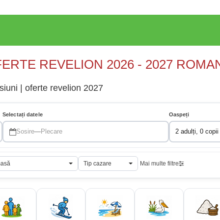
ERTE REVELION 2026 - 2027 ROMA
iuni | oferte revelion 2027
Selectați datele
Oaspeți
Sosire
—
Plecare
2 adulți, 0 copii
masă
Tip cazare
Mai multe filtre