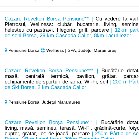
Cazare Revelion Borsa Pensiune** |
Cu vedere la varf
Pietrosul, Wellness: ciubăr, bucatarie, living, semine
helesteu cu pastravi, filegorie, grill, parcare
| 12km part
de schi Borsa, 29 km Cascada Cailor, 8km Lacul Iezer
Pensiune Borșa
Wellness | SPA, Județul Maramureș
Cazare Revelion Borșa Pensiune*** |
Bucătărie dotat
masă, centrală termică, pavilion, grătar, parcar
echipamente de sporturi de iarnă, Wi-Fi, seif
| 200 m Pârt
de Ski Borșa, 2 km Cascada Cailor
Pensiune Borșa,
Județul Maramureș
Cazare Revelion Borșa Pensiune** |
Bucătărie dotat
living, masă, șemineu, terasă, Wi-Fi, grădină-curte, foișo
cuptor, grătar, loc de joacă, parcare
| 250m Pârtia de sc