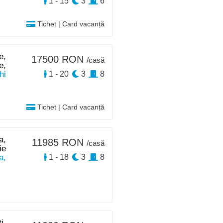
1 - 15
3
6
Tichet | Card vacanță
e,
17500 RON
/casă
e,
hi
1 - 20
3
8
Tichet | Card vacanță
a,
11985 RON
/casă
ie
a,
1 - 18
3
8
i,