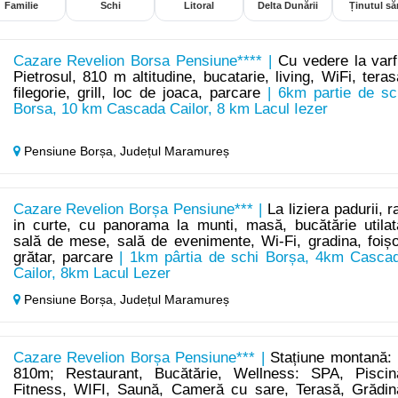
Familie
Schi
Litoral
Delta Dunării
Ținutul săr
Cazare Revelion Borsa Pensiune**** |
Cu vedere la varf
Pietrosul, 810 m altitudine, bucatarie, living, WiFi, teras
filegorie, grill, loc de joaca, parcare
| 6km partie de sc
Borsa, 10 km Cascada Cailor, 8 km Lacul Iezer
Pensiune Borșa,
Județul Maramureș
Cazare Revelion Borșa Pensiune*** |
La liziera padurii, r
in curte, cu panorama la munti, masă, bucătărie utilat
sală de mese, sală de evenimente, Wi-Fi, gradina, foișo
grătar, parcare
| 1km pârtia de schi Borșa, 4km Casca
Cailor, 8km Lacul Lezer
Pensiune Borșa,
Județul Maramureș
Cazare Revelion Borșa Pensiune*** |
Stațiune montană: 
810m; Restaurant, Bucătărie, Wellness: SPA, Piscin
Fitness, WIFI, Saună, Cameră cu sare, Terasă, Grădin