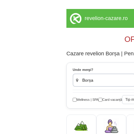
revelion-cazare.ro
OF
Cazare revelion Borșa | Pens
Unde mergi?
Tip 
Wellness | SPA
Card vacanță