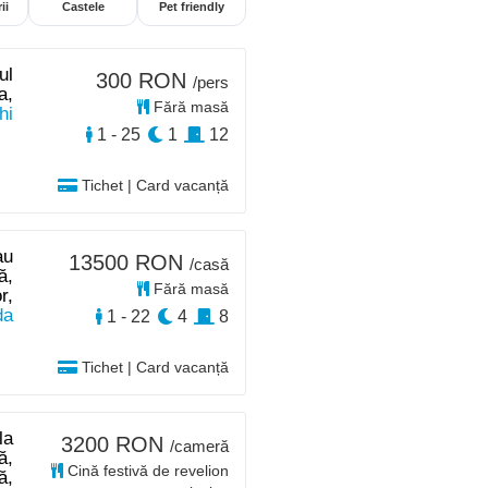
ii
Castele
Pet friendly
ul
300 RON
/pers
a,
Fără masă
hi
1 - 25
1
12
Tichet | Card vacanță
au
13500 RON
/casă
ă,
Fără masă
r,
da
1 - 22
4
8
Tichet | Card vacanță
la
3200 RON
/cameră
ă,
Cină festivă de revelion
ă,