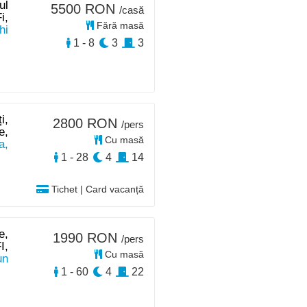
ul
5500 RON
/casă
i,
Fără masă
hi
1 - 8
3
3
i,
2800 RON
/pers
e,
Cu masă
a,
1 - 28
4
14
Tichet | Card vacanță
e,
1990 RON
/pers
I,
Cu masă
un
1 - 60
4
22