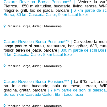
Cazare Revelion Borșa Pensiune** |
Vedere la varf
Pietrosul, 850 m altitudine, bucatarie, living, terasa, Wi-F
filegorie, grill, loc de joaca, parcare
| 6 km partie de sc
Borsa, 30 km Cascada Cailor, 9 km Lacul Iezer
Pensiune Borșa,
Județul Maramureș
Cazare Revelion Borsa Pensiune*** |
Cu vedere la munț
langa padure si parau, restaurant, bar, grătar, Wifi, curt
foisor, teren de joaca, parcare
| 300 m partie de schi Bors
4 km Cascada Cailor, 8 km Lacul Iezer
Pensiune Borșa,
Județul Maramureș
Cazare Revelion Borsa Pensiune*** |
La 870m altitu-din
rau in curte, bucatarie, sala de mese, terasa, WIF
gradina, grătar, parcare
| 7 km partie de schi si telesca
Borsa, 7km Cascada Cailor, 8km Lacul Iezer
Pensiune Borșa,
Județul Maramureș