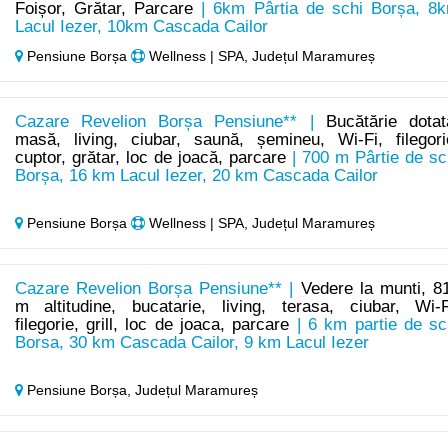
Foișor, Grătar, Parcare
| 6km Pârtia de schi Borșa, 8
Lacul Iezer, 10km Cascada Cailor
Pensiune Borșa
Wellness | SPA, Județul Maramureș
Cazare Revelion Borșa Pensiune** |
Bucătărie dotat
masă, living, ciubar, saună, șemineu, Wi-Fi, filegori
cuptor, grătar, loc de joacă, parcare
| 700 m Pârtie de sc
Borșa, 16 km Lacul Iezer, 20 km Cascada Cailor
Pensiune Borșa
Wellness | SPA, Județul Maramureș
Cazare Revelion Borșa Pensiune** |
Vedere la munti, 8
m altitudine, bucatarie, living, terasa, ciubar, Wi-F
filegorie, grill, loc de joaca, parcare
| 6 km partie de sc
Borsa, 30 km Cascada Cailor, 9 km Lacul Iezer
Pensiune Borșa,
Județul Maramureș