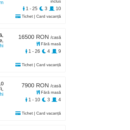
inclus
km
1 - 25
3
10
Tichet | Card vacanță
ă,
16500 RON
/casă
e,
Fără masă
hi
1 - 26
4
9
Tichet | Card vacanță
10
7900 RON
/casă
i,
Fără masă
hi
1 - 10
3
4
Tichet | Card vacanță