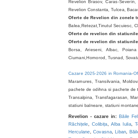
Revelion Brasov, Caras-Severin, 
Revelion Constanta, Tulcea, Bacau
Oferte de Revelion din zonele tu
Balea,Retezat,Tinutul Secuiesc, Ch
Oferte de revelion din statiunil
Oferte de revelion din statiunil
Borsa, Arieseni, Albac, Poian
Ciumani,Homorod, Tusnad, Sovat
Cazare 2025-2026 in Romania
-
Of
Maramures, Transilvania, Moldova
pachete de odihna si pachete de t
Transalpina, Transfagarasan, Marg
statiuni balneare, statiuni montan
Revelion - cazare in:
Băile Fel
Răchițele
,
Colibița
,
Alba Iulia
,
T
Herculane
,
Covasna
,
Liban
,
Băi