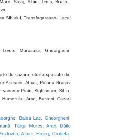
re, Salaj, Sibiu, Timis, Braila ,
ova
ea Sibiului, Transfagarasan- Lacul
 Izvoru Muresului, Gheorgheni,
erte de cazare, oferte speciale din
ne Arieseni, Albac, Poiana Brasov
 vacanta Praid, Sighisoara, Sibiu,
a Humorului, Arad, Busteni, Cazari
heorghe
,
Balea Lac
,
Gheorgheni
,
tană
,
Târgu Mureș
,
Arad
,
Băile
oldovița
,
Albac
,
Hațeg
,
Drobeta-