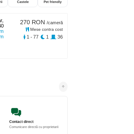
ii
Castele
Pet friendly
r,
270 RON
/cameră
40
Mese contra cost
km
km
1 - 77
1
36
Contact direct
Comunicare directă cu proprietarii