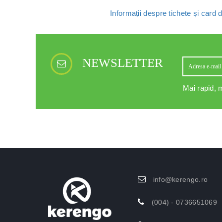
Informații despre tichete și card
NEWSLETTER
Mai rapid, m
info@kerengo.ro
(004) - 0736651069