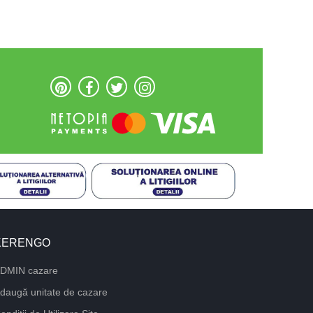
KERENGO
DMIN cazare
daugă unitate de cazare