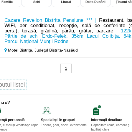
Familie
Schi
Litoral
Delta Dunării
Ținutul săr
Cazare Revelion Bistrita Pensiune *** |
Restaurant, ba
WIFI, aer condiționat, recepție, sală de conferințe (
pers.), terasă, grădină, pârâu, grătar, parcare
| 122
Pârtie de schi Erdo-Felek, 35km Lacul Colibița, 64
Parcul Național Munții Rodnei
Motel Bistrița,
Județul Bistrița-Năsăud
1
tul listei
i.ro?
ență personală
Specialiști în grupuri
Informații detaliate
n, e-mail și WhatsApp rapid
Tabere, școli, sport, evenimente
Capacitate reală, camere și
etenos
facilități clare