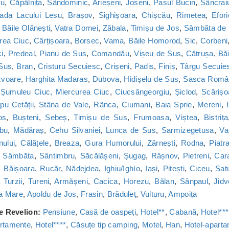
cu
,
Căpâlnița
,
Sândominic
,
Arieșeni
,
Joseni
,
Pasul Bucin
,
Sâncrai
ada Lacului Lesu
,
Brașov
,
Sighișoara
,
Chișcău
,
Rimetea
,
Efor
,
Băile Olănești
,
Vatra Dornei
,
Zăbala
,
Timișu de Jos
,
Sâmbăta de
rea Ciuc
,
Cârțișoara
,
Borsec
,
Vama
,
Băile Homorod
,
Sic
,
Corbeni
i
,
Predeal
,
Pianu de Sus
,
Comandău
,
Vișeu de Sus
,
Cătrușa
,
Băi
 Sus
,
Bran
,
Cristuru Secuiesc
,
Crișeni
,
Padis
,
Finiș
,
Târgu Secuie
zvoare
,
Harghita Madaras
,
Dubova
,
Hidișelu de Sus
,
Sasca Româ
,
Șumuleu Ciuc, Miercurea Ciuc
,
Ciucsângeorgiu
,
Șiclod
,
Scărișo
u Cetății
,
Stâna de Vale
,
Rânca
,
Ciumani
,
Baia Sprie
,
Mereni
,
os
,
Bușteni
,
Sebeș
,
Timișu de Sus
,
Frumoasa
,
Viștea
,
Bistrița
bu
,
Mădăraș
,
Cehu Silvaniei
,
Lunca de Sus
,
Sarmizegetusa
,
Va
nului
,
Călățele
,
Breaza
,
Gura Humorului
,
Zărnești
,
Rodna
,
Piatr
,
Sâmbăta
,
Sântimbru
,
Săcălășeni
,
Șugag
,
Râșnov
,
Pietreni
,
Car
,
Băișoara
,
Rucăr
,
Nădejdea
,
Ighiu/Ighìo
,
Iași
,
Pitești
,
Ciceu
,
Sat
Turzii
,
Tureni
,
Armășeni
,
Cacica
,
Horezu
,
Bălan
,
Sânpaul
,
Jidv
a Mare
,
Apoldu de Jos
,
Frasin
,
Brăduleț
,
Vulturu
,
Ampoița
de Revelion:
Pensiune
,
Casă de oaspeți
,
Hotel**
,
Cabană
,
Hotel***
rtamente
,
Hotel****
,
Căsuțe tip camping
,
Motel
,
Han
,
Hotel-apart