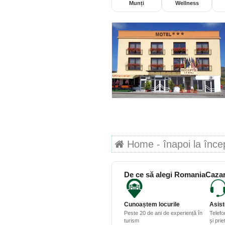
Munți
Wellness
Home - înapoi la începu
De ce să alegi RomaniaCazar
Cunoaștem locurile
Asist
Peste 20 de ani de experiență în
Telefo
turism
și pri