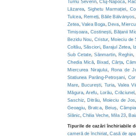
Turnu Severin
,
Cluj-Napoca
,
Ra
Lăzarea
,
Sighetu Marmației
,
Co
Tulcea
,
Remeți
,
Băile Bálványos
Zetea
,
Valea Boga
,
Deva
,
Miercu
Timișoara
,
Costinești
,
Bățanii Mic
Bezidu Nou
,
Cristur
,
Moieciu de
Coltău
,
Săsciori
,
Barajul Zetea
,
I
Sub Cetate
,
Sânmartin
,
Reghin
Chedia Mică
,
Bixad
,
Cârța
,
Câmp
Miercurea Nirajului
,
Rona de J
Statiunea Parâng-Petroșani
,
Cor
Mare
,
București
,
Turia
,
Valea Vi
Măgura
,
Arefu
,
Lorău
,
Crăciunel
Saschiz
,
Ditrău
,
Moieciu de Jos
Geoagiu
,
Bratca
,
Beiuș
,
Câmpia 
Slănic
,
Chilia Veche
,
Mila 23
,
Bai
Tipurile de cazări închiriabile 
cameră de închiriat
,
Casă de apa