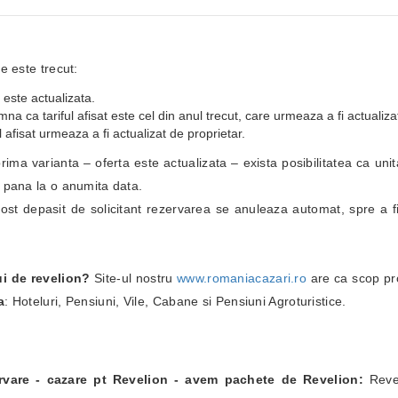
e este trecut:
 este actualizata.
a ca tariful afisat este cel din anul trecut, care urmeaza a fi actualiza
 afisat urmeaza a fi actualizat de proprietar.
i prima varianta – oferta este actualizata – exista posibilitatea ca un
i pana la o anumita data.
fost depasit de solicitant rezervarea se anuleaza automat, spre a fi
ui de revelion?
Site-ul nostru
www.romaniacazari.ro
are ca scop pr
a
: Hoteluri, Pensiuni, Vile, Cabane si Pensiuni Agroturistice.
ervare - cazare pt Revelion - avem pachete de Revelion:
Revel