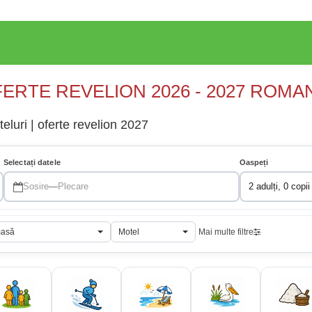
ERTE REVELION 2026 - 2027 ROMA
teluri | oferte revelion 2027
Selectați datele
Oaspeți
Sosire
—
Plecare
2 adulți, 0 copii
masă
Motel
Mai multe filtre