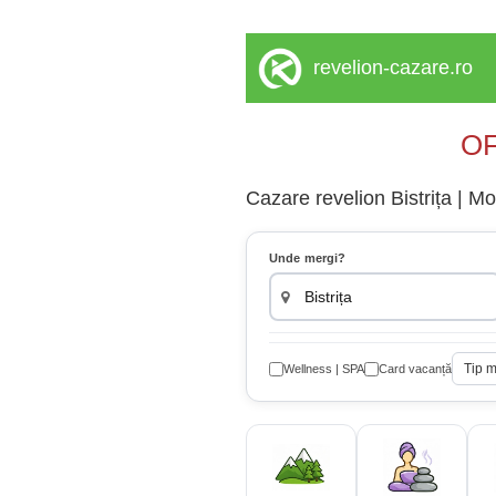
revelion-cazare.ro
OF
Cazare revelion Bistrița | Mo
Unde mergi?
Tip 
Wellness | SPA
Card vacanță