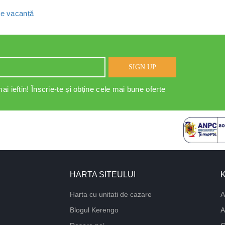
 de vacanță
SIGN UP
ai ieftin! Înscrie-te și obține cele mai bune oferte
HARTA SITEULUI
Harta cu unitati de cazare
A
Blogul Kerengo
A