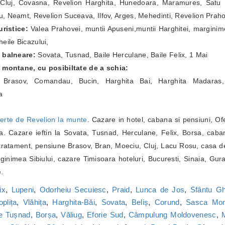
Cluj, Covasna, Revelion Harghita, Hunedoara, Maramures, Satu Ma
, Neamt, Revelion Suceava, Ilfov, Arges, Mehedinti, Revelion Prah
ristice:
Valea Prahovei, muntii Apuseni,muntii Harghitei, marginim
eile Bicazului,
e balneare:
Sovata, Tusnad, Baile Herculane, Baile Felix, 1 Mai
e montane, cu posibiltate de a schia:
a Brasov, Comandau, Bucin, Harghita Bai, Harghita Madaras,
a
erte de Revelion la munte
. Cazare in hotel, cabana si pensiuni, Of
. Cazare ieftin la Sovata, Tusnad, Herculane, Felix, Borsa, caba
ratament, pensiune Brasov, Bran, Moeciu, Cluj, Lacu Rosu, casa de
inimea Sibiului, cazare Timisoara hoteluri, Bucuresti, Sinaia, Gur
e.
ix
,
Lupeni
,
Odorheiu Secuiesc
,
Praid
,
Lunca de Jos
,
Sfântu G
oplița
,
Vlăhița
,
Harghita-Băi
,
Sovata
,
Beliș
,
Corund
,
Sasca Mon
le Tușnad
,
Borșa
,
Văliug
,
Eforie Sud
,
Câmpulung Moldovenesc
,
M