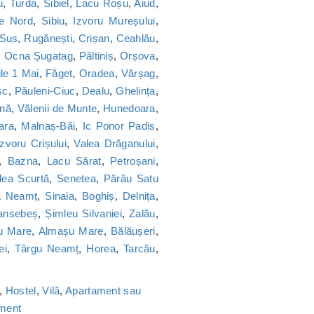
u
,
Turda
,
Sibiel
,
Lacu Roșu
,
Aiud
,
ie Nord
,
Sibiu
,
Izvoru Mureșului
,
 Sus
,
Rugănești
,
Crișan
,
Ceahlău
,
,
Ocna Șugatag
,
Păltiniș
,
Orșova
,
le 1 Mai
,
Făget
,
Oradea
,
Vărșag
,
sc
,
Păuleni-Ciuc
,
Dealu
,
Ghelința
,
nă
,
Vălenii de Munte
,
Hunedoara
,
ara
,
Malnaș-Băi
,
Ic Ponor Padis
,
Izvoru Crișului
,
Valea Drăganului
,
,
Bazna
,
Lacu Sărat
,
Petroșani
,
lea Scurtă
,
Senetea
,
Pârâu Satu
a Neamț
,
Sinaia
,
Boghiș
,
Delnița
,
ansebeș
,
Șimleu Silvaniei
,
Zalău
,
u Mare
,
Almașu Mare
,
Bălăușeri
,
ei
,
Târgu Neamț
,
Horea
,
Tarcău
,
,
Hostel
,
Vilă
,
Apartament sau
ament