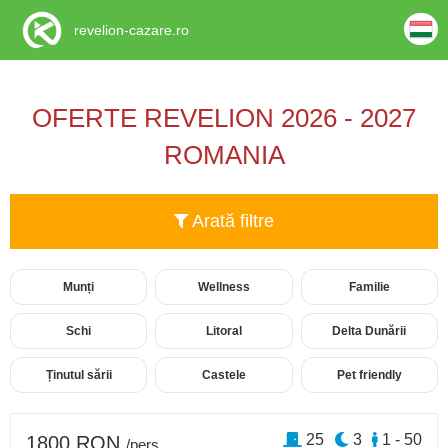
revelion-cazare.ro
OFERTE REVELION 2026 - 2027
ROMANIA
Arată filtre
Munți
Wellness
Familie
Schi
Litoral
Delta Dunării
Ținutul sării
Castele
Pet friendly
25
3
1 - 50
1800 RON
/pers