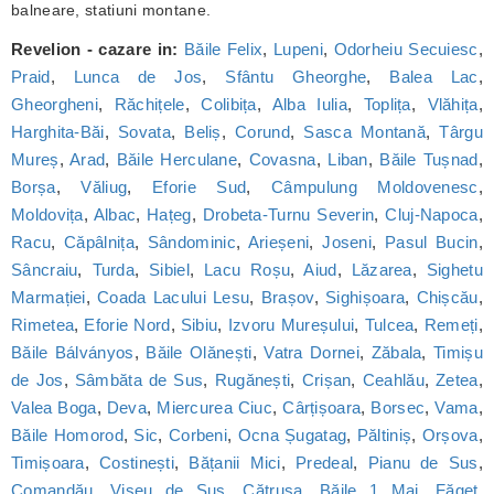
balneare, statiuni montane.
Revelion - cazare in:
Băile Felix
,
Lupeni
,
Odorheiu Secuiesc
,
Praid
,
Lunca de Jos
,
Sfântu Gheorghe
,
Balea Lac
,
Gheorgheni
,
Răchițele
,
Colibița
,
Alba Iulia
,
Toplița
,
Vlăhița
,
Harghita-Băi
,
Sovata
,
Beliș
,
Corund
,
Sasca Montană
,
Târgu
Mureș
,
Arad
,
Băile Herculane
,
Covasna
,
Liban
,
Băile Tușnad
,
Borșa
,
Văliug
,
Eforie Sud
,
Câmpulung Moldovenesc
,
Moldovița
,
Albac
,
Hațeg
,
Drobeta-Turnu Severin
,
Cluj-Napoca
,
Racu
,
Căpâlnița
,
Sândominic
,
Arieșeni
,
Joseni
,
Pasul Bucin
,
Sâncraiu
,
Turda
,
Sibiel
,
Lacu Roșu
,
Aiud
,
Lăzarea
,
Sighetu
Marmației
,
Coada Lacului Lesu
,
Brașov
,
Sighișoara
,
Chișcău
,
Rimetea
,
Eforie Nord
,
Sibiu
,
Izvoru Mureșului
,
Tulcea
,
Remeți
,
Băile Bálványos
,
Băile Olănești
,
Vatra Dornei
,
Zăbala
,
Timișu
de Jos
,
Sâmbăta de Sus
,
Rugănești
,
Crișan
,
Ceahlău
,
Zetea
,
Valea Boga
,
Deva
,
Miercurea Ciuc
,
Cârțișoara
,
Borsec
,
Vama
,
Băile Homorod
,
Sic
,
Corbeni
,
Ocna Șugatag
,
Păltiniș
,
Orșova
,
Timișoara
,
Costinești
,
Bățanii Mici
,
Predeal
,
Pianu de Sus
,
Comandău
,
Vișeu de Sus
,
Cătrușa
,
Băile 1 Mai
,
Făget
,