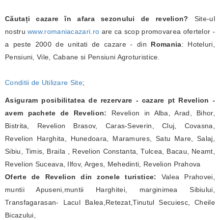
Căutați cazare în afara sezonului de revelion?
Site-ul
nostru
www.romaniacazari.ro
are ca scop promovarea ofertelor -
a peste 2000 de unitati de cazare - din
Romania
: Hoteluri,
Pensiuni, Vile, Cabane si Pensiuni Agroturistice.
Conditii de Utilizare Site
;
Asiguram posibilitatea de rezervare - cazare pt Revelion -
avem pachete de Revelion:
Revelion in Alba, Arad, Bihor,
Bistrita, Revelion Brasov, Caras-Severin, Cluj, Covasna,
Revelion Harghita, Hunedoara, Maramures, Satu Mare, Salaj,
Sibiu, Timis, Braila , Revelion Constanta, Tulcea, Bacau, Neamt,
Revelion Suceava, Ilfov, Arges, Mehedinti, Revelion Prahova
Oferte de Revelion din zonele turistice:
Valea Prahovei,
muntii Apuseni,muntii Harghitei, marginimea Sibiului,
Transfagarasan- Lacul Balea,Retezat,Tinutul Secuiesc, Cheile
Bicazului,