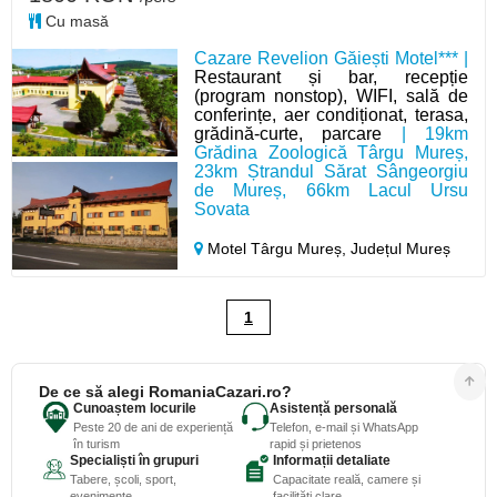
Cu masă
Cazare Revelion Găiești Motel*** |
Restaurant și bar, recepție
(program nonstop), WIFI, sală de
conferințe, aer condiționat, terasa,
grădină-curte, parcare
| 19km
Grădina Zoologică Târgu Mureș,
23km Ștrandul Sărat Sângeorgiu
de Mureș, 66km Lacul Ursu
Sovata
Motel Târgu Mureș,
Județul Mureș
1
De ce să alegi RomaniaCazari.ro?
Cunoaștem locurile
Asistență personală
Peste 20 de ani de experiență
Telefon, e-mail și WhatsApp
în turism
rapid și prietenos
Specialiști în grupuri
Informații detaliate
Tabere, școli, sport,
Capacitate reală, camere și
evenimente
facilități clare