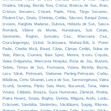
Oradea
,
Vărșag
,
Bezidu Nou
,
Cristur
,
Moieciu de Sus
,
Bran
,
Cristuru Secuiesc
,
Crișeni
,
Padis
,
Finiș
,
Târgu Secuiesc
,
Păuleni-Ciuc
,
Dealu
,
Ghelința
,
Coltău
,
Săsciori
,
Barajul Zetea
,
Izvoare
,
Harghita Madaras
,
Dubova
,
Hidișelu de Sus
,
Sasca
Română
,
Vălenii de Munte
,
Hunedoara
,
Sub Cetate
,
Sânmartin
,
Reghin
,
Șumuleu Ciuc, Miercurea Ciuc
,
Ciucsângeorgiu
,
Șiclod
,
Scărișoara
,
Malnaș-Băi
,
Ic Ponor
Padis
,
Chedia Mică
,
Bixad
,
Cârța
,
Câmpu Cetății
,
Stâna de
Vale
,
Rânca
,
Ciumani
,
Baia Sprie
,
Mereni
,
Izvoru Crișului
,
Valea Drăganului
,
Miercurea Nirajului
,
Rona de Jos
,
Bușteni
,
Sebeș
,
Timișu de Sus
,
Frumoasa
,
Viștea
,
Bistrița
,
Bazna
,
Lacu Sărat
,
Petroșani
,
Statiunea Parâng-Petroșani
,
Corbu
,
Mădăraș
,
Cehu Silvaniei
,
Lunca de Sus
,
Sarmizegetusa
,
Valea
Scurtă
,
Senetea
,
Pârâu Satu Mare
,
București
,
Turia
,
Valea
Vinului
,
Călățele
,
Breaza
,
Gura Humorului
,
Zărnești
,
Rodna
,
Piatra Neamț
,
Sinaia
,
Boghiș
,
Delnița
,
Măgura
,
Arefu
,
Lorău
,
Crăciunel
,
Sâmbăta
,
Sântimbru
,
Săcălășeni
,
Șugag
,
Râșnov
,
Pietreni
,
Caransebeș
,
Șimleu Silvaniei
,
Zalău
,
Saschiz
,
Ditrău
,