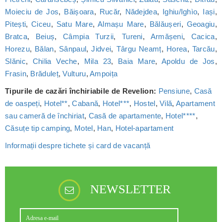
Moieciu de Jos
,
Băișoara
,
Rucăr
,
Nădejdea
,
Ighiu/Ighìo
,
Iași
,
Pitești
,
Ciceu
,
Satu Mare
,
Almașu Mare
,
Bălăușeri
,
Geoagiu
,
Bratca
,
Beiuș
,
Câmpia Turzii
,
Tureni
,
Armășeni
,
Cacica
,
Horezu
,
Bălan
,
Sânpaul
,
Jidvei
,
Târgu Neamț
,
Horea
,
Tarcău
,
Slănic
,
Chilia Veche
,
Mila 23
,
Baia Mare
,
Apoldu de Jos
,
Frasin
,
Brăduleț
,
Vulturu
,
Ampoița
Tipurile de cazări închiriabile de Revelion:
Pensiune
,
Casă
de oaspeți
,
Hotel**
,
Cabană
,
Hotel***
,
Hostel
,
Vilă
,
Apartament
sau cameră de închiriat
,
Casă de apartamente
,
Hotel****
,
Căsuțe tip camping
,
Motel
,
Han
,
Hotel-apartament
Informații despre tichete și card de vacanță
NEWSLETTER