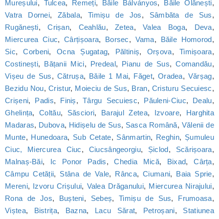
Mureșului
,
Tulcea
,
Remeți
,
Băile Bálványos
,
Băile Olănești
,
Vatra Dornei
,
Zăbala
,
Timișu de Jos
,
Sâmbăta de Sus
,
Rugănești
,
Crișan
,
Ceahlău
,
Zetea
,
Valea Boga
,
Deva
,
Miercurea Ciuc
,
Cârțișoara
,
Borsec
,
Vama
,
Băile Homorod
,
Sic
,
Corbeni
,
Ocna Șugatag
,
Păltiniș
,
Orșova
,
Timișoara
,
Costinești
,
Bățanii Mici
,
Predeal
,
Pianu de Sus
,
Comandău
,
Vișeu de Sus
,
Cătrușa
,
Băile 1 Mai
,
Făget
,
Oradea
,
Vărșag
,
Bezidu Nou
,
Cristur
,
Moieciu de Sus
,
Bran
,
Cristuru Secuiesc
,
Crișeni
,
Padis
,
Finiș
,
Târgu Secuiesc
,
Păuleni-Ciuc
,
Dealu
,
Ghelința
,
Coltău
,
Săsciori
,
Barajul Zetea
,
Izvoare
,
Harghita
Madaras
,
Dubova
,
Hidișelu de Sus
,
Sasca Română
,
Vălenii de
Munte
,
Hunedoara
,
Sub Cetate
,
Sânmartin
,
Reghin
,
Șumuleu
Ciuc, Miercurea Ciuc
,
Ciucsângeorgiu
,
Șiclod
,
Scărișoara
,
Malnaș-Băi
,
Ic Ponor Padis
,
Chedia Mică
,
Bixad
,
Cârța
,
Câmpu Cetății
,
Stâna de Vale
,
Rânca
,
Ciumani
,
Baia Sprie
,
Mereni
,
Izvoru Crișului
,
Valea Drăganului
,
Miercurea Nirajului
,
Rona de Jos
,
Bușteni
,
Sebeș
,
Timișu de Sus
,
Frumoasa
,
Viștea
,
Bistrița
,
Bazna
,
Lacu Sărat
,
Petroșani
,
Statiunea