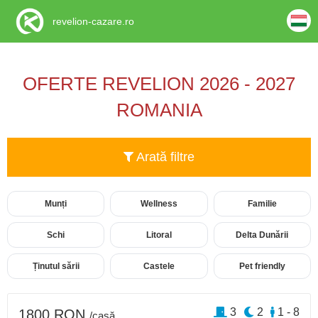
revelion-cazare.ro
OFERTE REVELION 2026 - 2027
ROMANIA
Arată filtre
Munți
Wellness
Familie
Schi
Litoral
Delta Dunării
Ținutul sării
Castele
Pet friendly
3
2
1 - 8
1800 RON
/casă