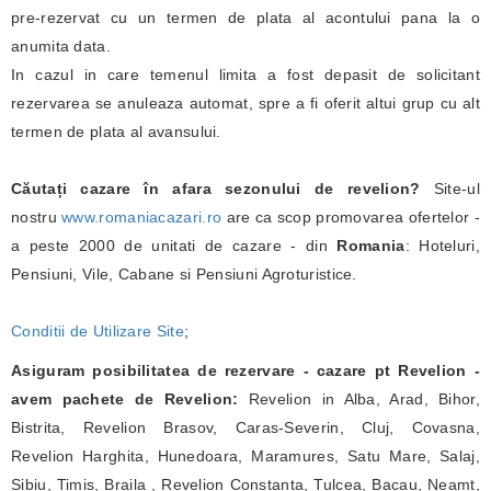
pre-rezervat cu un termen de plata al acontului pana la o
anumita data.
In cazul in care temenul limita a fost depasit de solicitant
rezervarea se anuleaza automat, spre a fi oferit altui grup cu alt
termen de plata al avansului.
Căutați cazare în afara sezonului de revelion?
Site-ul
nostru
www.romaniacazari.ro
are ca scop promovarea ofertelor -
a peste 2000 de unitati de cazare - din
Romania
: Hoteluri,
Pensiuni, Vile, Cabane si Pensiuni Agroturistice.
Conditii de Utilizare Site
;
Asiguram posibilitatea de rezervare - cazare pt Revelion -
avem pachete de Revelion:
Revelion in Alba, Arad, Bihor,
Bistrita, Revelion Brasov, Caras-Severin, Cluj, Covasna,
Revelion Harghita, Hunedoara, Maramures, Satu Mare, Salaj,
Sibiu, Timis, Braila , Revelion Constanta, Tulcea, Bacau, Neamt,