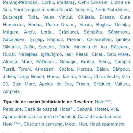
Parâng-Petroșani
,
Corbu
,
Mădăraș
,
Cehu Silvaniei
,
Lunca de
Sus
,
Sarmizegetusa
,
Valea Scurtă
,
Senetea
,
Pârâu Satu Mare
,
București
,
Turia
,
Valea Vinului
,
Călățele
,
Breaza
,
Gura
Humorului
,
Rodna
,
Piatra Neamț
,
Sinaia
,
Boghiș
,
Delnița
,
Măgura
,
Arefu
,
Lorău
,
Crăciunel
,
Sâmbăta
,
Sântimbru
,
Săcălășeni
,
Șugag
,
Râșnov
,
Pietreni
,
Caransebeș
,
Șimleu
Silvaniei
,
Zalău
,
Saschiz
,
Ditrău
,
Moieciu de Jos
,
Băișoara
,
Rucăr
,
Nădejdea
,
Ighiu/Ighìo
,
Iași
,
Pitești
,
Ciceu
,
Satu Mare
,
Almașu Mare
,
Bălăușeri
,
Geoagiu
,
Bratca
,
Beiuș
,
Câmpia
Turzii
,
Tureni
,
Armășeni
,
Cacica
,
Horezu
,
Bălan
,
Sânpaul
,
Jidvei
,
Târgu Neamț
,
Horea
,
Tarcău
,
Slănic
,
Chilia Veche
,
Mila
23
,
Baia Mare
,
Apoldu de Jos
,
Frasin
,
Brăduleț
,
Vulturu
,
Ampoița
Tipurile de cazări închiriabile de Revelion:
Hotel***
,
Pensiune
,
Casă de oaspeți
,
Hotel**
,
Cabană
,
Hostel
,
Vilă
,
Apartament sau cameră de închiriat
,
Casă de apartamente
,
Hotel****
,
Căsuțe tip camping
,
Motel
,
Han
,
Hotel-apartament