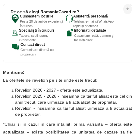
De ce să alegi RomaniaCazari.ro?
Cunoaștem locurile
Asistență personală
Peste 20 de ani de experiență
Telefon, e-mail și WhatsApp
în turism
rapid și prietenos
Specialiști în grupuri
Informații detaliate
Tabere, școli, sport,
Capacitate reală, camere și
evenimente
facilități clare
Contact direct
Comunicare directă cu
proprietarii
Mentiune:
La ofertele de revelion pe site unde este trecut:
Revelion 2026 - 2027 - oferta este actualizata.
Revelion 2025 - 2026 - inseamna ca tariful afisat este cel din
anul trecut, care urmeaza a fi actualizat de proprietar.
Revelion - inseamna ca tariful afisat urmeaza a fi actualizat
de proprietar.
*Chiar si in cazul in care intalniti prima varianta – oferta este
actualizata – exista posibilitatea ca unitatea de cazare sa fie