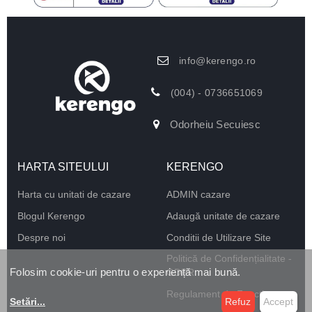
info@kerengo.ro
(004) - 0736651069
Odorheiu Secuiesc
HARTA SITEULUI
KERENGO
Harta cu unitati de cazare
ADMIN cazare
Blogul Kerengo
Adaugă unitate de cazare
Despre noi
Conditii de Utilizare Site
Politică de Confidențialitate -
Folosim cookie-uri pentru o experiență mai bună.
GDPR
Regulament de Funcționare
Setări
...
Refuz
Accept