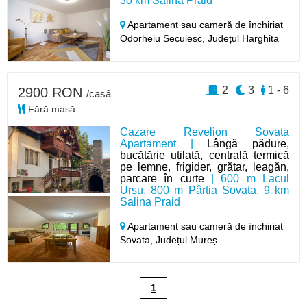
30 km Salina Praid
Apartament sau cameră de închiriat
Odorheiu Secuiesc,
Județul Harghita
2
3
1 - 6
2900 RON
/casă
Fără masă
Cazare Revelion Sovata
Apartament |
Lângă pădure,
bucătărie utilată, centrală termică
pe lemne, frigider, grătar, leagăn,
parcare în curte
| 600 m Lacul
Ursu, 800 m Pârtia Sovata, 9 km
Salina Praid
Apartament sau cameră de închiriat
Sovata,
Județul Mureș
1