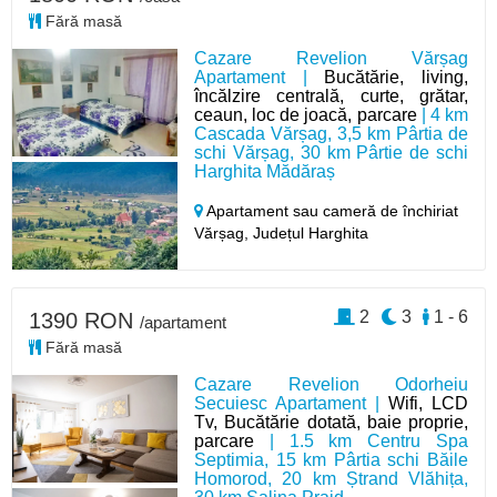
Fără masă
Cazare Revelion Vărșag
Apartament |
Bucătărie, living,
încălzire centrală, curte, grătar,
ceaun, loc de joacă, parcare
| 4 km
Cascada Vărșag, 3,5 km Pârtia de
schi Vărșag, 30 km Pârtie de schi
Harghita Mădăraș
Apartament sau cameră de închiriat
Vărșag,
Județul Harghita
2
3
1 - 6
1390 RON
/apartament
Fără masă
Cazare Revelion Odorheiu
Secuiesc Apartament |
Wifi, LCD
Tv, Bucătărie dotată, baie proprie,
parcare
| 1.5 km Centru Spa
Septimia, 15 km Pârtia schi Băile
Homorod, 20 km Ștrand Vlăhița,