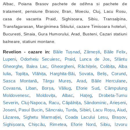
Albac, Poiana Brasov pachete de odihna si pachete de
tratament, pensiune Brasov, Bran, Moeciu, Cluj, Lacu Rosu,
casa de vacanta Praid, Sighisoara, Sibiu, Transalpina,
Transfagarasan, Marginimea Sibiului, cazare Timisoara hoteluri,
Bucuresti, Sinaia, Gura Humorului, Arad, Busteni, Cazari statiuni
balneare, statiuni montane.
Revelion - cazare in:
Băile Tușnad
,
Zărnești
,
Băile Felix
,
Lupeni
,
Odorheiu Secuiesc
,
Praid
,
Lunca de Jos
,
Sfântu
Gheorghe
,
Balea Lac
,
Gheorgheni
,
Răchițele
,
Colibița
,
Alba
Iulia
,
Toplița
,
Vlăhița
,
Harghita-Băi
,
Sovata
,
Beliș
,
Corund
,
Sasca Montană
,
Târgu Mureș
,
Arad
,
Băile Herculane
,
Covasna
,
Liban
,
Borșa
,
Văliug
,
Eforie Sud
,
Câmpulung
Moldovenesc
,
Moldovița
,
Albac
,
Hațeg
,
Drobeta-Turnu
Severin
,
Cluj-Napoca
,
Racu
,
Căpâlnița
,
Sândominic
,
Arieșeni
,
Joseni
,
Pasul Bucin
,
Sâncraiu
,
Turda
,
Sibiel
,
Lacu Roșu
,
Aiud
,
Lăzarea
,
Sighetu Marmației
,
Coada Lacului Lesu
,
Brașov
,
Sighișoara
,
Chișcău
,
Rimetea
,
Eforie Nord
,
Sibiu
,
Izvoru