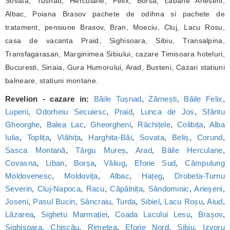
Sovata, Tusnad, Herculane, Felix, Borsa, cabane Arieseni,
Albac, Poiana Brasov pachete de odihna si pachete de
tratament, pensiune Brasov, Bran, Moeciu, Cluj, Lacu Rosu,
casa de vacanta Praid, Sighisoara, Sibiu, Transalpina,
Transfagarasan, Marginimea Sibiului, cazare Timisoara hoteluri,
Bucuresti, Sinaia, Gura Humorului, Arad, Busteni, Cazari statiuni
balneare, statiuni montane.
Revelion - cazare in:
Băile Tușnad
,
Zărnești
,
Băile Felix
,
Lupeni
,
Odorheiu Secuiesc
,
Praid
,
Lunca de Jos
,
Sfântu
Gheorghe
,
Balea Lac
,
Gheorgheni
,
Răchițele
,
Colibița
,
Alba
Iulia
,
Toplița
,
Vlăhița
,
Harghita-Băi
,
Sovata
,
Beliș
,
Corund
,
Sasca Montană
,
Târgu Mureș
,
Arad
,
Băile Herculane
,
Covasna
,
Liban
,
Borșa
,
Văliug
,
Eforie Sud
,
Câmpulung
Moldovenesc
,
Moldovița
,
Albac
,
Hațeg
,
Drobeta-Turnu
Severin
,
Cluj-Napoca
,
Racu
,
Căpâlnița
,
Sândominic
,
Arieșeni
,
Joseni
,
Pasul Bucin
,
Sâncraiu
,
Turda
,
Sibiel
,
Lacu Roșu
,
Aiud
,
Lăzarea
,
Sighetu Marmației
,
Coada Lacului Lesu
,
Brașov
,
Sighișoara
,
Chișcău
,
Rimetea
,
Eforie Nord
,
Sibiu
,
Izvoru