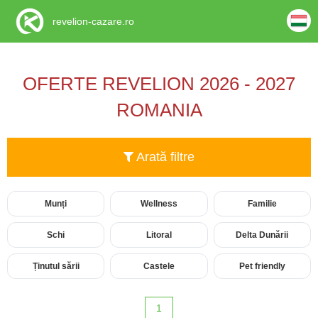
revelion-cazare.ro
OFERTE REVELION 2026 - 2027
ROMANIA
Arată filtre
Munți
Wellness
Familie
Schi
Litoral
Delta Dunării
Ținutul sării
Castele
Pet friendly
1