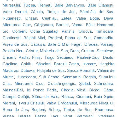
Mureșului
,
Tulcea
,
Remeți
,
Băile Bálványos
,
Băile Olănești
,
Vatra Dornei
,
Zăbala
,
Timișu de Jos
,
Sâmbăta de Sus
,
Rugănești
,
Crișan
,
Ceahlău
,
Zetea
,
Valea Boga
,
Deva
,
Miercurea Ciuc
,
Cârțișoara
,
Borsec
,
Vama
,
Băile Homorod
,
Sic
,
Corbeni
,
Ocna Șugatag
,
Păltiniș
,
Orșova
,
Timișoara
,
Costinești
,
Bățanii Mici
,
Predeal
,
Pianu de Sus
,
Comandău
,
Vișeu de Sus
,
Cătrușa
,
Băile 1 Mai
,
Făget
,
Oradea
,
Vărșag
,
Bezidu Nou
,
Cristur
,
Moieciu de Sus
,
Bran
,
Cristuru Secuiesc
,
Crișeni
,
Padis
,
Finiș
,
Târgu Secuiesc
,
Păuleni-Ciuc
,
Dealu
,
Ghelința
,
Coltău
,
Săsciori
,
Barajul Zetea
,
Izvoare
,
Harghita
Madaras
,
Dubova
,
Hidișelu de Sus
,
Sasca Română
,
Vălenii de
Munte
,
Hunedoara
,
Sub Cetate
,
Sânmartin
,
Reghin
,
Șumuleu
Ciuc, Miercurea Ciuc
,
Ciucsângeorgiu
,
Șiclod
,
Scărișoara
,
Malnaș-Băi
,
Ic Ponor Padis
,
Chedia Mică
,
Bixad
,
Cârța
,
Câmpu Cetății
,
Stâna de Vale
,
Rânca
,
Ciumani
,
Baia Sprie
,
Mereni
,
Izvoru Crișului
,
Valea Drăganului
,
Miercurea Nirajului
,
Rona de Jos
,
Bușteni
,
Sebeș
,
Timișu de Sus
,
Frumoasa
,
Viștea
,
Bistrița
,
Bazna
,
Lacu Sărat
,
Petroșani
,
Statiunea