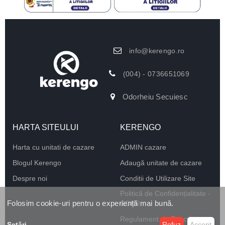
info@kerengo.ro
(004) - 0736651069
Odorheiu Secuiesc
HARTA SITEULUI
KERENGO
Harta cu unitati de cazare
ADMIN cazare
Blogul Kerengo
Adaugă unitate de cazare
Despre noi
Conditii de Utilizare Site
Politică de Confidențialitate -
Folosim cookie-uri pentru o experiență mai bună.
GDPR
Regulament de Funcționare
Setări
...
Refuz
Accept