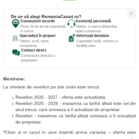
De ce să alegi RomaniaCazari.ro?
Cunoaștem locurile
Asistență personală
Peste 20 de ani de experiență
Telefon, e-mail și WhatsApp
în turism
rapid și prietenos
Specialiști în grupuri
Informații detaliate
Tabere, școli, sport,
Capacitate reală, camere și
evenimente
facilități clare
Contact direct
Comunicare directă cu
proprietarii
Mentiune:
La ofertele de revelion pe site unde este trecut:
Revelion 2026 - 2027 - oferta este actualizata.
Revelion 2025 - 2026 - inseamna ca tariful afisat este cel din
anul trecut, care urmeaza a fi actualizat de proprietar.
Revelion - inseamna ca tariful afisat urmeaza a fi actualizat
de proprietar.
*Chiar si in cazul in care intalniti prima varianta – oferta este