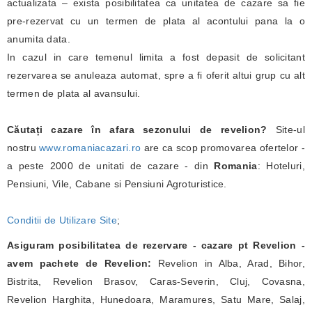
actualizata – exista posibilitatea ca unitatea de cazare sa fie
pre-rezervat cu un termen de plata al acontului pana la o
anumita data.
In cazul in care temenul limita a fost depasit de solicitant
rezervarea se anuleaza automat, spre a fi oferit altui grup cu alt
termen de plata al avansului.
Căutați cazare în afara sezonului de revelion?
Site-ul
nostru
www.romaniacazari.ro
are ca scop promovarea ofertelor -
a peste 2000 de unitati de cazare - din
Romania
: Hoteluri,
Pensiuni, Vile, Cabane si Pensiuni Agroturistice.
Conditii de Utilizare Site
;
Asiguram posibilitatea de rezervare - cazare pt Revelion -
avem pachete de Revelion:
Revelion in Alba, Arad, Bihor,
Bistrita, Revelion Brasov, Caras-Severin, Cluj, Covasna,
Revelion Harghita, Hunedoara, Maramures, Satu Mare, Salaj,