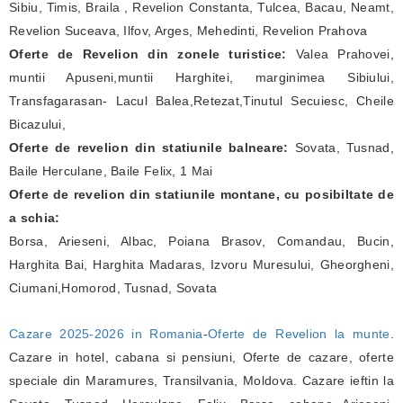
Sibiu, Timis, Braila , Revelion Constanta, Tulcea, Bacau, Neamt,
Revelion Suceava, Ilfov, Arges, Mehedinti, Revelion Prahova
Oferte de Revelion din zonele turistice:
Valea Prahovei,
muntii Apuseni,muntii Harghitei, marginimea Sibiului,
Transfagarasan- Lacul Balea,Retezat,Tinutul Secuiesc, Cheile
Bicazului,
Oferte de revelion din statiunile balneare:
Sovata, Tusnad,
Baile Herculane, Baile Felix, 1 Mai
Oferte de revelion din statiunile montane, cu posibiltate de
a schia:
Borsa, Arieseni, Albac, Poiana Brasov, Comandau, Bucin,
Harghita Bai, Harghita Madaras, Izvoru Muresului, Gheorgheni,
Ciumani,Homorod, Tusnad, Sovata
Cazare 2025-2026 in Romania
-
Oferte de Revelion la munte
.
Cazare in hotel, cabana si pensiuni, Oferte de cazare, oferte
speciale din Maramures, Transilvania, Moldova. Cazare ieftin la