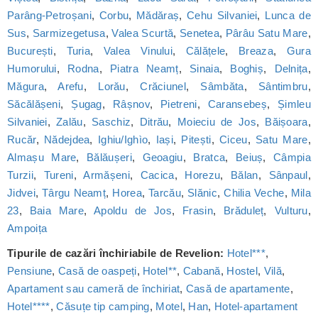
Parâng-Petroșani
,
Corbu
,
Mădăraș
,
Cehu Silvaniei
,
Lunca de
Sus
,
Sarmizegetusa
,
Valea Scurtă
,
Senetea
,
Pârâu Satu Mare
,
București
,
Turia
,
Valea Vinului
,
Călățele
,
Breaza
,
Gura
Humorului
,
Rodna
,
Piatra Neamț
,
Sinaia
,
Boghiș
,
Delnița
,
Măgura
,
Arefu
,
Lorău
,
Crăciunel
,
Sâmbăta
,
Sântimbru
,
Săcălășeni
,
Șugag
,
Râșnov
,
Pietreni
,
Caransebeș
,
Șimleu
Silvaniei
,
Zalău
,
Saschiz
,
Ditrău
,
Moieciu de Jos
,
Băișoara
,
Rucăr
,
Nădejdea
,
Ighiu/Ighìo
,
Iași
,
Pitești
,
Ciceu
,
Satu Mare
,
Almașu Mare
,
Bălăușeri
,
Geoagiu
,
Bratca
,
Beiuș
,
Câmpia
Turzii
,
Tureni
,
Armășeni
,
Cacica
,
Horezu
,
Bălan
,
Sânpaul
,
Jidvei
,
Târgu Neamț
,
Horea
,
Tarcău
,
Slănic
,
Chilia Veche
,
Mila
23
,
Baia Mare
,
Apoldu de Jos
,
Frasin
,
Brăduleț
,
Vulturu
,
Ampoița
Tipurile de cazări închiriabile de Revelion:
Hotel***
,
Pensiune
,
Casă de oaspeți
,
Hotel**
,
Cabană
,
Hostel
,
Vilă
,
Apartament sau cameră de închiriat
,
Casă de apartamente
,
Hotel****
,
Căsuțe tip camping
,
Motel
,
Han
,
Hotel-apartament