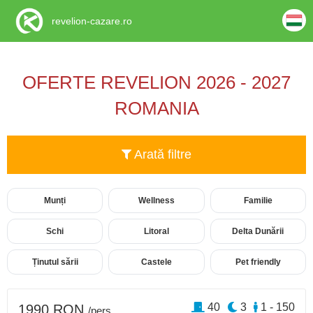
revelion-cazare.ro
OFERTE REVELION 2026 - 2027
ROMANIA
Arată filtre
Munți
Wellness
Familie
Schi
Litoral
Delta Dunării
Ținutul sării
Castele
Pet friendly
40
3
1 - 150
1990 RON
/pers