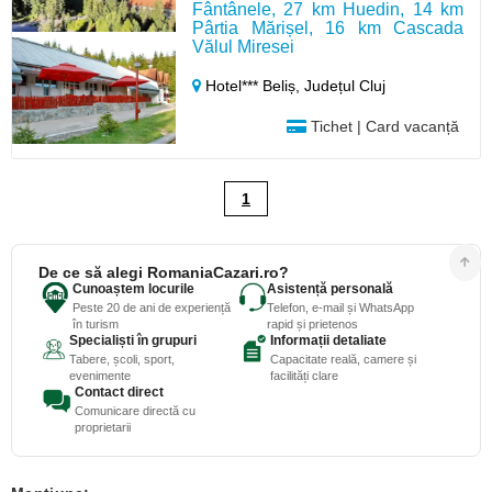
Fântânele, 27 km Huedin, 14 km
Pârtia Mărișel, 16 km Cascada
Vălul Miresei
Hotel*** Beliș,
Județul Cluj
Tichet | Card vacanță
1
De ce să alegi RomaniaCazari.ro?
Cunoaștem locurile
Asistență personală
Peste 20 de ani de experiență
Telefon, e-mail și WhatsApp
în turism
rapid și prietenos
Specialiști în grupuri
Informații detaliate
Tabere, școli, sport,
Capacitate reală, camere și
evenimente
facilități clare
Contact direct
Comunicare directă cu
proprietarii