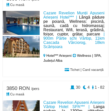
Cu masă
Cazare Revelion Munții Apuseni
Arieșeni Hotel*** |
Lângă pădure
pe poiană, Wellness: piscină,
saună, cadă cu hidromassaj;
Restaurant, Wifi, terasă, grădină,
foișor, cuptor, grătar, parcare
|
900m Pârtie schi Vârtop, 11km
Cascada Vârciorog, 18km
Scărișoara
Hotel*** Arieșeni
Wellness | SPA,
Județul Alba
Tichet | Card vacanță
30
4
1 - 82
3850 RON
/pers
Cu masă
Cazare Revelion Apuseni Arieșeni
Vârtop Hotel SPA*** |
Langa
padure, la 1300m altitudine,