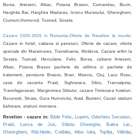
Borsa, Arieseni, Albac, Poiana Brasov, Comandau, Bucin,
Harghita Bai, Harghita Madaras, Izvoru Muresului, Gheorgheni,
Ciumani,Homorod, Tusnad, Sovata
Cazare 2025-2026 in Romania
-
Oferte de Revelion la munte
.
Cazare in hotel, cabana si pensiuni, Oferte de cazare, oferte
speciale din Maramures, Transilvania, Moldova. Cazare ieftin la
Sovata, Tusnad, Herculane, Felix, Borsa, cabane Arieseni,
Albac, Poiana Brasov pachete de odihna si pachete de
tratament, pensiune Brasov, Bran, Moeciu, Cluj, Lacu Rosu,
casa de vacanta Praid, Sighisoara, Sibiu, Transalpina,
Transfagarasan, Marginimea Sibiului, cazare Timisoara hoteluri,
Bucuresti, Sinaia, Gura Humorului, Arad, Busteni, Cazari statiuni
balneare, statiuni montane.
Revelion - cazare in:
Băile Felix
,
Lupeni
,
Odorheiu Secuiesc
,
Praid
,
Lunca de Jos
,
Sfântu Gheorghe
,
Balea Lac
,
Gheorgheni
,
Răchițele
,
Colibița
,
Alba Iulia
,
Toplița
,
Vlăhița
,