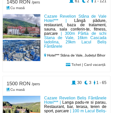
61
2
1 - 121
1450 RON
/pers
Cu masă
Cazare Revelion Stâna de Vale
Hotel*** |
Lângă pădure,
restaurant, baza de tratament,
sauna, sala conferin-țe, fitness,
parcare
| 300m Pârtia de schi
Stana de Vale, 16km Cascada
Iadolina, 29km Lacul Beliș
Fântânele
Hotel*** Stâna de Vale,
Județul Bihor
Tichet | Card vacanță
30
3
1 - 65
1500 RON
/pers
Cu masă
Cazare Revelion Beliș Fântânele
Hotel*** |
Langa padu-re si parau,
Restaurant, bar, terasa, teren de
sport, parcare
| 100 m Lacul Beliș-