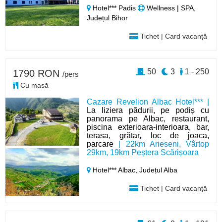
Hotel*** Padis
Wellness | SPA,
Județul Bihor
Tichet | Card vacanță
50
3
1 - 250
1790 RON
/pers
Cu masă
Cazare Revelion Albac Hotel*** |
La liziera pădurii, pe podiș cu
panorama pe Albac, restaurant,
piscina exterioara-interioara, bar,
terasa, grătar, loc de joaca,
parcare
| 22km Arieseni, Vârtop
29km, 19km Peștera Scărișoara
Hotel*** Albac,
Județul Alba
Tichet | Card vacanță