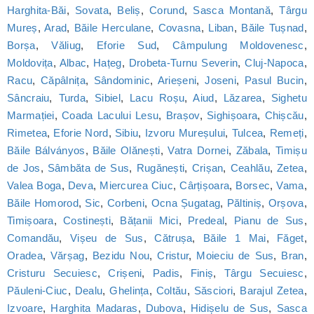
Harghita-Băi
,
Sovata
,
Beliș
,
Corund
,
Sasca Montană
,
Târgu
Mureș
,
Arad
,
Băile Herculane
,
Covasna
,
Liban
,
Băile Tușnad
,
Borșa
,
Văliug
,
Eforie Sud
,
Câmpulung Moldovenesc
,
Moldovița
,
Albac
,
Hațeg
,
Drobeta-Turnu Severin
,
Cluj-Napoca
,
Racu
,
Căpâlnița
,
Sândominic
,
Arieșeni
,
Joseni
,
Pasul Bucin
,
Sâncraiu
,
Turda
,
Sibiel
,
Lacu Roșu
,
Aiud
,
Lăzarea
,
Sighetu
Marmației
,
Coada Lacului Lesu
,
Brașov
,
Sighișoara
,
Chișcău
,
Rimetea
,
Eforie Nord
,
Sibiu
,
Izvoru Mureșului
,
Tulcea
,
Remeți
,
Băile Bálványos
,
Băile Olănești
,
Vatra Dornei
,
Zăbala
,
Timișu
de Jos
,
Sâmbăta de Sus
,
Rugănești
,
Crișan
,
Ceahlău
,
Zetea
,
Valea Boga
,
Deva
,
Miercurea Ciuc
,
Cârțișoara
,
Borsec
,
Vama
,
Băile Homorod
,
Sic
,
Corbeni
,
Ocna Șugatag
,
Păltiniș
,
Orșova
,
Timișoara
,
Costinești
,
Bățanii Mici
,
Predeal
,
Pianu de Sus
,
Comandău
,
Vișeu de Sus
,
Cătrușa
,
Băile 1 Mai
,
Făget
,
Oradea
,
Vărșag
,
Bezidu Nou
,
Cristur
,
Moieciu de Sus
,
Bran
,
Cristuru Secuiesc
,
Crișeni
,
Padis
,
Finiș
,
Târgu Secuiesc
,
Păuleni-Ciuc
,
Dealu
,
Ghelința
,
Coltău
,
Săsciori
,
Barajul Zetea
,
Izvoare
,
Harghita Madaras
,
Dubova
,
Hidișelu de Sus
,
Sasca