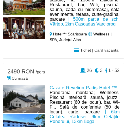
Restaurant, bar, Wifi, piscină,
sauna, cada cu hidromasaj, sala
evenimente, terasa, curte-gradina,
parcare
| 500m partia de schi
Vârtop, 2km Cascadas Varciorog
Hotel*** Scărișoara
Wellness |
SPA, Județul Alba
Tichet | Card vacanță
26
3
1 - 52
2490 RON
/pers
Cu masă
Cazare Revelion Padiș Hotel *** |
Panorama montană; Wellness:
Piscină interioară, saună, jcuzzi;
Restaurant (60 de locuri), bar, WI-
FI,, Sală de conferințe (50 de
locuri), curte, parcare
| 6km
Cetatea Rădesei, 9km Cetățile
Ponorului, 13km Boga