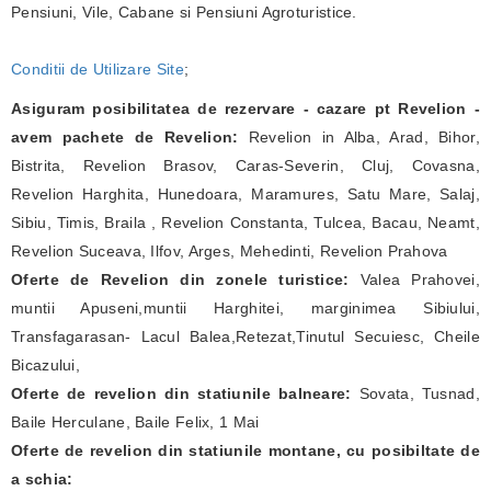
Pensiuni, Vile, Cabane si Pensiuni Agroturistice.
Conditii de Utilizare Site
;
Asiguram posibilitatea de rezervare - cazare pt Revelion -
avem pachete de Revelion:
Revelion in Alba, Arad, Bihor,
Bistrita, Revelion Brasov, Caras-Severin, Cluj, Covasna,
Revelion Harghita, Hunedoara, Maramures, Satu Mare, Salaj,
Sibiu, Timis, Braila , Revelion Constanta, Tulcea, Bacau, Neamt,
Revelion Suceava, Ilfov, Arges, Mehedinti, Revelion Prahova
Oferte de Revelion din zonele turistice:
Valea Prahovei,
muntii Apuseni,muntii Harghitei, marginimea Sibiului,
Transfagarasan- Lacul Balea,Retezat,Tinutul Secuiesc, Cheile
Bicazului,
Oferte de revelion din statiunile balneare:
Sovata, Tusnad,
Baile Herculane, Baile Felix, 1 Mai
Oferte de revelion din statiunile montane, cu posibiltate de
a schia: