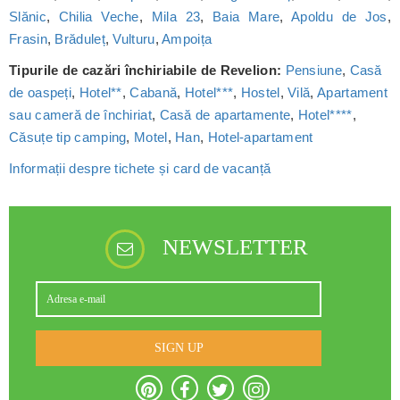
Slănic
,
Chilia Veche
,
Mila 23
,
Baia Mare
,
Apoldu de Jos
,
Frasin
,
Brăduleț
,
Vulturu
,
Ampoița
Tipurile de cazări închiriabile de Revelion:
Pensiune
,
Casă
de oaspeți
,
Hotel**
,
Cabană
,
Hotel***
,
Hostel
,
Vilă
,
Apartament
sau cameră de închiriat
,
Casă de apartamente
,
Hotel****
,
Căsuțe tip camping
,
Motel
,
Han
,
Hotel-apartament
Informații despre tichete și card de vacanță
NEWSLETTER
SIGN UP