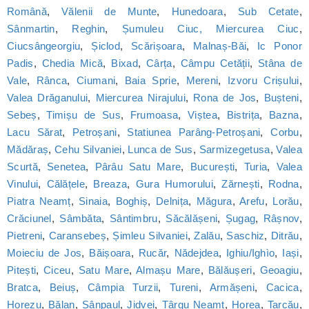
Română
,
Vălenii de Munte
,
Hunedoara
,
Sub Cetate
,
Sânmartin
,
Reghin
,
Șumuleu Ciuc, Miercurea Ciuc
,
Ciucsângeorgiu
,
Șiclod
,
Scărișoara
,
Malnaș-Băi
,
Ic Ponor
Padis
,
Chedia Mică
,
Bixad
,
Cârța
,
Câmpu Cetății
,
Stâna de
Vale
,
Rânca
,
Ciumani
,
Baia Sprie
,
Mereni
,
Izvoru Crișului
,
Valea Drăganului
,
Miercurea Nirajului
,
Rona de Jos
,
Bușteni
,
Sebeș
,
Timișu de Sus
,
Frumoasa
,
Viștea
,
Bistrița
,
Bazna
,
Lacu Sărat
,
Petroșani
,
Statiunea Parâng-Petroșani
,
Corbu
,
Mădăraș
,
Cehu Silvaniei
,
Lunca de Sus
,
Sarmizegetusa
,
Valea
Scurtă
,
Senetea
,
Pârâu Satu Mare
,
București
,
Turia
,
Valea
Vinului
,
Călățele
,
Breaza
,
Gura Humorului
,
Zărnești
,
Rodna
,
Piatra Neamț
,
Sinaia
,
Boghiș
,
Delnița
,
Măgura
,
Arefu
,
Lorău
,
Crăciunel
,
Sâmbăta
,
Sântimbru
,
Săcălășeni
,
Șugag
,
Râșnov
,
Pietreni
,
Caransebeș
,
Șimleu Silvaniei
,
Zalău
,
Saschiz
,
Ditrău
,
Moieciu de Jos
,
Băișoara
,
Rucăr
,
Nădejdea
,
Ighiu/Ighìo
,
Iași
,
Pitești
,
Ciceu
,
Satu Mare
,
Almașu Mare
,
Bălăușeri
,
Geoagiu
,
Bratca
,
Beiuș
,
Câmpia Turzii
,
Tureni
,
Armășeni
,
Cacica
,
Horezu
,
Bălan
,
Sânpaul
,
Jidvei
,
Târgu Neamț
,
Horea
,
Tarcău
,