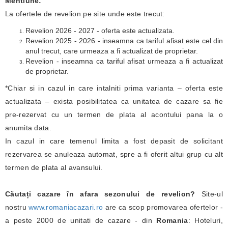
Mentiune:
La ofertele de revelion pe site unde este trecut:
Revelion 2026 - 2027 - oferta este actualizata.
Revelion 2025 - 2026 - inseamna ca tariful afisat este cel din
anul trecut, care urmeaza a fi actualizat de proprietar.
Revelion - inseamna ca tariful afisat urmeaza a fi actualizat
de proprietar.
*Chiar si in cazul in care intalniti prima varianta – oferta este
actualizata – exista posibilitatea ca unitatea de cazare sa fie
pre-rezervat cu un termen de plata al acontului pana la o
anumita data.
In cazul in care temenul limita a fost depasit de solicitant
rezervarea se anuleaza automat, spre a fi oferit altui grup cu alt
termen de plata al avansului.
Căutați cazare în afara sezonului de revelion?
Site-ul
nostru
www.romaniacazari.ro
are ca scop promovarea ofertelor -
a peste 2000 de unitati de cazare - din
Romania
: Hoteluri,