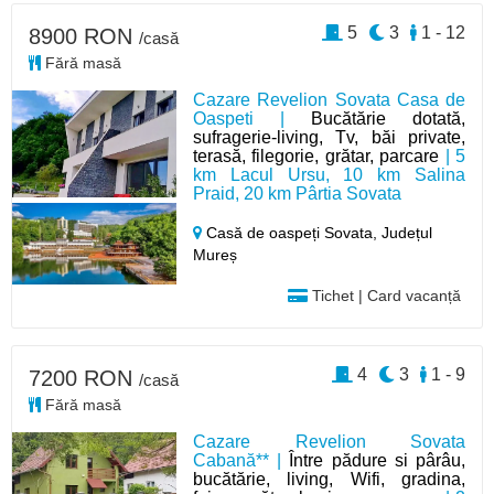
5
3
1 - 12
8900 RON
/casă
Fără masă
Cazare Revelion Sovata Casa de
Oaspeti |
Bucătărie dotată,
sufragerie-living, Tv, băi private,
terasă, filegorie, grătar, parcare
| 5
km Lacul Ursu, 10 km Salina
Praid, 20 km Pârtia Sovata
Casă de oaspeți Sovata,
Județul
Mureș
Tichet | Card vacanță
4
3
1 - 9
7200 RON
/casă
Fără masă
Cazare Revelion Sovata
Cabană** |
Între pădure si pârâu,
bucătărie, living, Wifi, gradina,