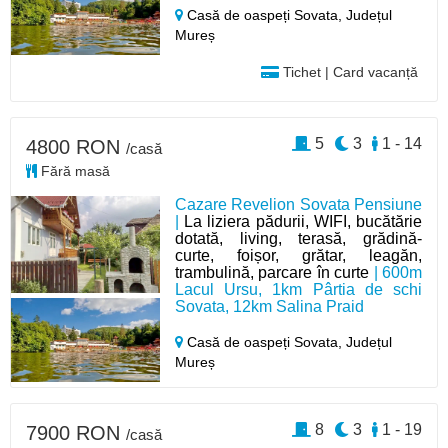
Casă de oaspeți Sovata,
Județul
Mureș
Tichet | Card vacanță
5
3
1 - 14
4800 RON
/casă
Fără masă
Cazare Revelion Sovata Pensiune
|
La liziera pădurii, WIFI, bucătărie
dotată, living, terasă, grădină-
curte, foișor, grătar, leagăn,
trambulină, parcare în curte
| 600m
Lacul Ursu, 1km Pârtia de schi
Sovata, 12km Salina Praid
Casă de oaspeți Sovata,
Județul
Mureș
8
3
1 - 19
7900 RON
/casă