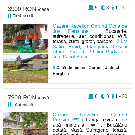
5
3
1 - 11
3900 RON
/casă
Fără masă
Cazare Revelion Corund Ocna de
Jos Pensiune |
Bucatarie,
sufragerie, aer conditionat, Wifi,
terasa, curte, gratar, parcare
| 2 km
Salina Praid, 10 km partia de schi
Alunis Sovata, 20 km Partia de
schi Pasul Bucin
Casă de oaspeți Corund,
Județul
Harghita
8
3
1 - 20
7900 RON
/casă
Fără masă
Cazare Revelion Corund
Pensiune*** |
Lângă izvoare de
apă minerală, WiFi, Bucătărie
dotată, Masă, Sufragerie, terasă,