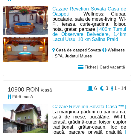
Cazare Revelion Sovata Casa de
Oaspeti |
Wellness: Ciubar,
bucatarie, sala de mese-living, WI-
FI, terasa, curte-gradina, foisor,
hota, gratar, parcare
| 400m Turnul
de Observare Belvedere, 1,4km
Lacul Ursu, 10 km Salina Praid
Casă de oaspeți Sovata
Wellness
| SPA, Județul Mureș
Tichet | Card vacanță
6
3
1 - 14
10900 RON
/casă
Fără masă
Cazare Revelion Sovata Casa *** |
La marginea pădurii cu panorama,
sală de mese, bucătărie, WI-FI,
terasă, grădină-curte, foișor, cuptor
tradițional, grătar-ceaun, loc de
joacă, parcare privată gratuită
|