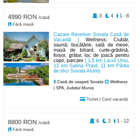
3
4
1 - 8
4990 RON
/casă
Fără masă
Cazare Revelion Sovata Casă de
Vacanță |
Wellness: Ciubăr,
saună; bucătărie, sală de mese,
masă de biliard, curte-grădină,
foișor, grătar, loc de joacă pentru
copii, parcare
| 1,5 km Lacul Ursu,
12 km Salina Praid, 11 km Pârtia
de shci Sovata Aluniș
Casă de oaspeți Sovata
Wellness
| SPA, Județul Mureș
Tichet | Card vacanță
6
3
1 - 12
8800 RON
/casă
Fără masă