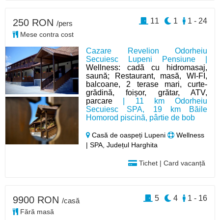
11
1
1 - 24
250 RON
/pers
Mese contra cost
Cazare Revelion Odorheiu
Secuiesc Lupeni Pensiune |
Wellness: cadă cu hidromasaj,
saună; Restaurant, masă, WI-FI,
balcoane, 2 terase mari, curte-
grădină, foișor, grătar, ATV,
parcare
| 11 km Odorheiu
Secuiesc SPA, 19 km Băile
Homorod piscină, pârtie de bob
Casă de oaspeți Lupeni
Wellness
| SPA, Județul Harghita
Tichet | Card vacanță
5
4
1 - 16
9900 RON
/casă
Fără masă