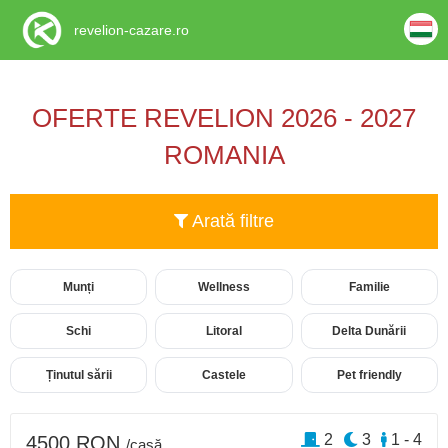
revelion-cazare.ro
OFERTE REVELION 2026 - 2027
ROMANIA
Arată filtre
Munți
Wellness
Familie
Schi
Litoral
Delta Dunării
Ținutul sării
Castele
Pet friendly
2
3
1 - 4
4500 RON
/casă