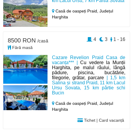
km Lacul Ursu, 7 km Pârtia Sovata
Casă de oaspeți Praid,
Județul
Harghita
4
3
1 - 16
8500 RON
/casă
Fără masă
Cazare Revelion Praid Casa de
vacanța*** |
Cu vedere la Munții
Harghita, pe malul râului, lângă
pădure, piscina, bucătărie,
filegorie, grătar, parcare
| 1,5 km
Salina și strand Praid, 11 km Lacul
Ursu Sovata, 15 km pârtie schi
Bucin
Casă de oaspeți Praid,
Județul
Harghita
Tichet | Card vacanță