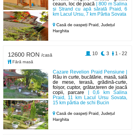
ceaun, loc de joacă
| 800 m Salina
și Ștrand cu apă sărată Praid, 6
km Lacul Ursu, 7 km Pârtia Sovata
Casă de oaspeți Praid,
Județul
Harghita
10
3
1 - 22
12600 RON
/casă
Fără masă
Cazare Revelion Praid Pensiune |
Râu in curte, bucătărie, masă, sală
de mese, terasă, grădină-curte,
foișor, cuptor, grătar,teren de joacă
copii, parcare
| 0,6 km Salina
Praid, 11 km Lacul Ursu Sovata,
15 km pârtia de schi Bucin
Casă de oaspeți Praid,
Județul
Harghita