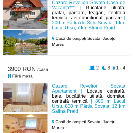
Cazare Revelion Sovata Casa de
Vacanță*** |
Bucătărie utilată,
grătar, parcare, leagăn, centrală
termică, aer-condiționat, parcare
|
200 m Pârtia de Schi Sovata, 1 km
Lacul Ursu, 7 km Ștrand Praid
Casă de oaspeți Sovata,
Județul
Mureș
2
3
1 - 4
3900 RON
/casă
Fără masă
Cazare Revelion Sovata
Apartament |
Locație centrală,
baie, bucătărie utilată, dormitor,
centrală termică
| 800 m Lacul
Ursu, 800 m Pârtia Sovata, 12 km
Salina Praid
Casă de oaspeți Sovata,
Județul
Mureș