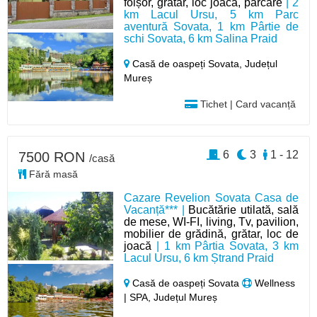
foișor, grătar, loc joaca, parcare
| 2
km Lacul Ursu, 5 km Parc
aventură Sovata, 1 km Pârtie de
schi Sovata, 6 km Salina Praid
Casă de oaspeți Sovata,
Județul
Mureș
Tichet | Card vacanță
6
3
1 - 12
7500 RON
/casă
Fără masă
Cazare Revelion Sovata Casa de
Vacanță*** |
Bucătărie utilată, sală
de mese, WI-FI, living, Tv, pavilion,
mobilier de grădină, grătar, loc de
joacă
| 1 km Pârtia Sovata, 3 km
Lacul Ursu, 6 km Ștrand Praid
Casă de oaspeți Sovata
Wellness
| SPA, Județul Mureș