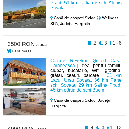
Praid, 51 km Pârtia de schi Aluniș
Sovata
Casă de oaspeți Șiclod
Wellness |
SPA, Județul Harghita
2
3
1 - 6
3500 RON
/casă
Fără masă
Cazare Revelion Șiclod Casa
Țărănească |
ideal pentru familii,
ciubăr, bucătărie, Wifi, gradina,
grătar, ceaun, parcare
| 31 km
Lacul Ursu Sovata, 36 km Parte
schi Sovata, 29 km Salina Praid,
45 km pârtia de schi Bucin,
Casă de oaspeți Șiclod,
Județul
Harghita
4
3
1 - 12
4990 RON