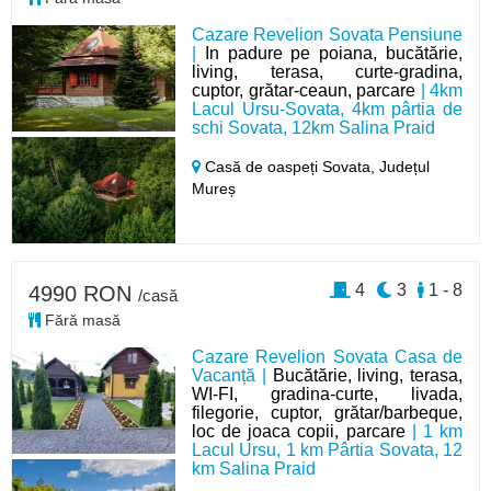
Cazare Revelion Sovata Pensiune
|
In padure pe poiana, bucătărie,
living, terasa, curte-gradina,
cuptor, grătar-ceaun, parcare
| 4km
Lacul Ursu-Sovata, 4km pârtia de
schi Sovata, 12km Salina Praid
Casă de oaspeți Sovata,
Județul
Mureș
4
3
1 - 8
4990 RON
/casă
Fără masă
Cazare Revelion Sovata Casa de
Vacanță |
Bucătărie, living, terasa,
WI-FI, gradina-curte, livada,
filegorie, cuptor, grătar/barbeque,
loc de joaca copii, parcare
| 1 km
Lacul Ursu, 1 km Pârtia Sovata, 12
km Salina Praid