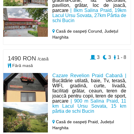
grădină-curte, iaz decorativ,
pavilion, grătar, loc de joacă,
parcare
| 8km Salina Praid, 19km
Lacul Ursu Sovata, 27km Pârtia de
schi Bucin
Casă de oaspeți Corund,
Județul
Harghita
3
3
1 - 8
1490 RON
/casă
Fără masă
Cazare Revelion Praid Cabană |
Bucătărie utilată, baie, Tv, terasă,
WIFI, gradină, curte, livadă,
facilitați grătar, ceaun, teren de
joaccă pentru copii, teren de sport,
parcare
| 900 m Salina Praid, 11
km Lacul Ursu Sovata, 15 km
pârtia de schi Bucin
Casă de oaspeți Praid,
Județul
Harghita