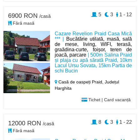
5
3
1 - 12
6900 RON
/casă
Fără masă
Cazare Revelion Praid Casa Mică
*** |
Bucătărie utilată, masă, sală
de mese, living, WIFI, terasă,
graădina-curte, foișor, teren de
joacă, parcare
| 500m Salina Praid
și plaja cu apă sărată Praid, 10km
Lacul Ursu Sovata, 15km Partia de
schi Bucin
Casă de oaspeți Praid,
Județul
Harghita
Tichet | Card vacanță
8
3
1 - 22
12000 RON
/casă
Fără masă