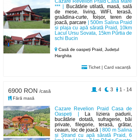
Cazare Revelion Praid Casa Mare
*** |
Bucătărie utilată, masă, sală
de mese, living, WIFI, terasă,
graădina-curte, foișor, teren de
joacă, parcare
| 500m Salina Praid
și plaja cu apă sărată Praid, 10km
Lacul Ursu Sovata, 15km Pűrtia de
schi Bucin
Casă de oaspeți Praid,
Județul
Harghita
Tichet | Card vacanță
4
3
1 - 14
6900 RON
/casă
Fără masă
Cazare Revelion Praid Casa de
Oaspeți |
La liziera padurii,
bucătărie dotată, sufragerie, băi
private, filegorie, terasă, grătar,
ceaun, loc de joacă
| 800 m Salina
și Ștrand cu apă sărată Praid, 6