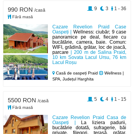
9
3
1 - 36
990 RON
/casă
Fără masă
Cazare Revelion Praid Case
Oaspeți |
Wellness: ciubăr; 9 case
panoramice pe deal, fiecare cu
bucătărie, camera, baie. Comun:
WIFI, grădină, grătar, loc de joacă,
parcare
| 200 m de Salina Praid,
10 km Sovata Lacul Ursu, 76 km
Lacul Roșu
Casă de oaspeți Praid
Wellness |
SPA, Județul Harghita
5
4
1 - 15
5500 RON
/casă
Fără masă
Cazare Revelion Praid Casa de
Oaspeți |
La liziera padurii,
bucătărie dotată, sufragerie, băi
private, filegori, terasă, grătar,