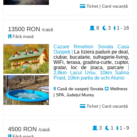
Tichet | Card vacanță
8
3
1 - 16
13500 RON
/casă
Fără masă
Cazare Revelion Sovata Casa
Oaspeți |
La liziera padurii pe deal,
ciubar, bucatarie, sufragerie-living,
WiFi, terasa, gradina-curte, cuptor,
gratar, loc de joaca, parcare
|
2,8km Lacul Ursu, 10km Salina
Praid, 10km partia de schi Alunis
Casă de oaspeți Sovata
Wellness
| SPA, Județul Mureș
Tichet | Card vacanță
3
1
1 - 9
4500 RON
/casă
Fără masă