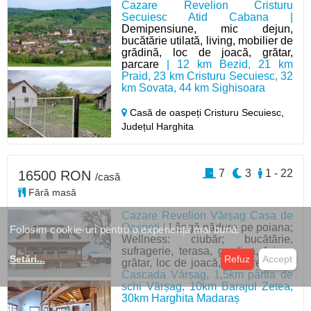
Cazare Revelion Cristuru
Secuiesc Atid Cabana |
Demipensiune, mic dejun,
bucătărie utilată, living, mobilier de
grădină, loc de joacă, grătar,
parcare
| 12 km Bezid, 21 km
Praid, 23 km Cristuru Secuiesc, 32
km Sovata, 44 km Sighisoara
Casă de oaspeți Cristuru Secuiesc,
Județul Harghita
7
3
1 - 22
16500 RON
/casă
Fără masă
Cazare Revelion Vărșag Casa de
Oaspeți |
Lângă pădure pe poiana;
Folosim cookie-uri pentru o experiență mai bună.
Wellness: ciubăr; bucătărie,
sufragerie, terasa, gradina, foisor,
Setări
...
Refuz
Accept
grătar, loc de joacă, parcare
| 1km
Cascada Vărșag, 1,5km pârtia de
schi Vărșag, 10km Barajul Zetea,
30km Harghita Madaraș