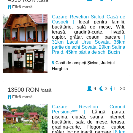
/casă
Fără masă
Cazare Revelion Șiclod Casă de
Oaspeți |
Ideal pentru familii,
bucătărie, sală de mese, Wifi,
terasă, gradină-curte, livadă,
cuptor, grătar, ceaun, parcare
|
31km Lacul Ursu Sovata, 36km
partie de schi Sovata, 29km Salina
Praid, 45km pârtia de schi Bucin
Casă de oaspeți Șiclod,
Județul
Harghita
9
3
1 - 20
13500 RON
/casă
Fără masă
Cazare Revelion Corund
Pensiune*** |
Lângă parau,
piscina, ciubăr, sauna, internet,
bucătărie, sala de mese, terasa,
gradina-curte, filegorie, cuptor,
grătar, loc de joacă, parcare
| 8 km