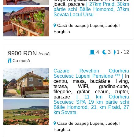
joacă, parcare
| 27km Praid, 30km
pârtie schi Băile Homorod, 37km
Sovata Lacul Ursu
Casă de oaspeți Lupeni,
Județul
Harghita
4
3
1 - 12
9900 RON
/casă
Cu masă
Cazare Revelion Odorheiu
Secuiesc Lupeni Pensiune *** |
In
centru, masa, bucătărie, living,
terasa, WIFI, gradina-curte,
filegorie, grătar, ceaun, cuptor,
parcare
| 11 km Odorheiu
Secuiesc SPA 19 km pârtie schi
Băile Homorod, 21 km Praid, 27
km Sovata
Casă de oaspeți Lupeni,
Județul
Harghita