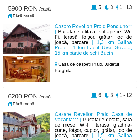
5
3
1 - 13
5900 RON
/casă
Fără masă
Cazare Revelion Praid Pensiune**
|
Bucătărie utilată, sufragerie, Wi-
Fi, terasă, foișor, grătar, loc de
joacă, parcare
| 1,3 km Salina
Praid, 11 km Lacul Ursu Sovata,
15 km pârtie de schi Bucin
Casă de oaspeți Praid,
Județul
Harghita
6
3
1 - 12
6200 RON
/casă
Fără masă
Cazare Revelion Praid Casa de
Vacanță*** |
Bucătărie dotată, sală
de mese, Wi-Fi, terasă, grădină-
curte, foișor, cuptor, grătar, loc de
joacă, parcare
| 1,5 km Salina