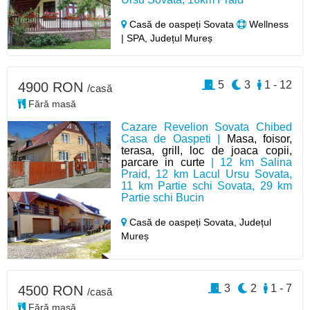
Casă de oaspeți Sovata
Wellness
| SPA, Județul Mureș
5
3
1 - 12
4900 RON
/casă
Fără masă
Cazare Revelion Sovata Chibed
Casa de Oaspeti |
Masa, foisor,
terasa, grill, loc de joaca copii,
parcare in curte
| 12 km Salina
Praid, 12 km Lacul Ursu Sovata,
11 km Partie schi Sovata, 29 km
Partie schi Bucin
Casă de oaspeți Sovata,
Județul
Mureș
3
2
1 - 7
4500 RON
/casă
Fără masă