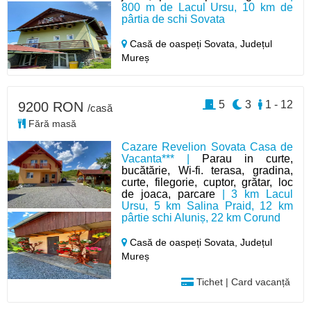
800 m de Lacul Ursu, 10 km de
pârtia de schi Sovata
Casă de oaspeți Sovata,
Județul
Mureș
5
3
1 - 12
9200 RON
/casă
Fără masă
Cazare Revelion Sovata Casa de
Vacanta*** |
Parau in curte,
bucătărie, Wi-fi. terasa, gradina,
curte, filegorie, cuptor, grătar, loc
de joaca, parcare
| 3 km Lacul
Ursu, 5 km Salina Praid, 12 km
pârtie schi Aluniș, 22 km Corund
Casă de oaspeți Sovata,
Județul
Mureș
Tichet | Card vacanță