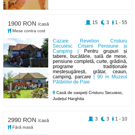
15
3
1 - 55
1900 RON
/casă
Mese contra cost
Cazare Revelion Cristuru
Secuiesc Crișeni Pensiune și
Camping |
Pentru grupuri și
tabere, bucătărie, sală de mese,
pensiune completă, curte, grădină,
programe tradiționale
meșteșugărești, grătar, ceaun,
camping, parcare
| 90 m Muzeul
Pălăriilor de Paie
Casă de oaspeți Cristuru Secuiesc,
Județul Harghita
3
3
1 - 10
2990 RON
/casă
Fără masă