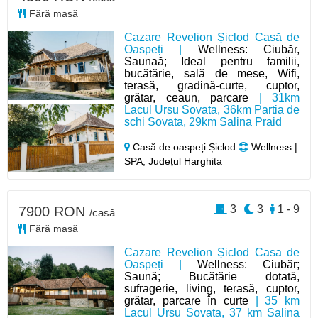
Fără masă
Cazare Revelion Șiclod Casă de
Oaspeți |
Wellness: Ciubăr,
Saunaă; Ideal pentru familii,
bucătărie, sală de mese, Wifi,
terasă, gradină-curte, cuptor,
grătar, ceaun, parcare
| 31km
Lacul Ursu Sovata, 36km Partia de
schi Sovata, 29km Salina Praid
Casă de oaspeți Șiclod
Wellness |
SPA, Județul Harghita
3
3
1 - 9
7900 RON
/casă
Fără masă
Cazare Revelion Șiclod Casa de
Oaspeți |
Wellness: Ciubăr;
Saună; Bucătărie dotată,
sufragerie, living, terasă, cuptor,
grătar, parcare în curte
| 35 km
Lacul Ursu Sovata, 37 km Salina