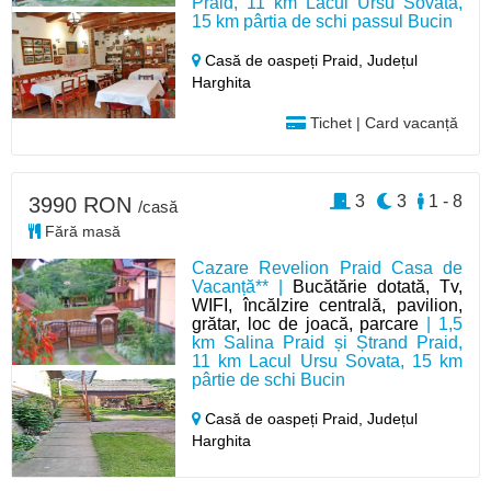
Praid, 11 km Lacul Ursu Sovata,
15 km pârtia de schi passul Bucin
Casă de oaspeți Praid,
Județul
Harghita
Tichet | Card vacanță
3
3
1 - 8
3990 RON
/casă
Fără masă
Cazare Revelion Praid Casa de
Vacanță** |
Bucătărie dotată, Tv,
WIFI, încălzire centrală, pavilion,
grătar, loc de joacă, parcare
| 1,5
km Salina Praid și Ștrand Praid,
11 km Lacul Ursu Sovata, 15 km
pârtie de schi Bucin
Casă de oaspeți Praid,
Județul
Harghita