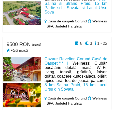
Salina si Ștrand Praid, 15 km
Pârtie schi Sovata si Lacul Ursu
Sova
Casă de oaspeți Corund
Wellness
| SPA, Județul Harghita
8
3
1 - 22
9500 RON
/casă
Fără masă
Cazare Revelion Corund Casă de
Oaspeți*** |
Wellness: Ciubăr,
bucătărie dotată, masă, Wi-Fi,
living, terasă, grădină, foișor,
grătar, coacere kurtoskalacs, olărit,
apicultură, loc de joacă, parcare
|
8 km Salina Praid, 15 km Lacul
Ursu din Sovata
Casă de oaspeți Corund
Wellness
| SPA, Județul Harghita