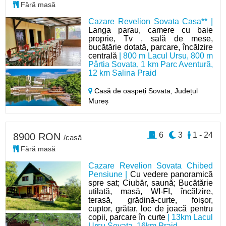
Fără masă
Cazare Revelion Sovata Casa** |
Langa parau, camere cu baie
proprie, Tv , sală de mese,
bucătărie dotată, parcare, încălzire
centrală
| 800 m Lacul Ursu, 800 m
Pârtia Sovata, 1 km Parc Aventură,
12 km Salina Praid
Casă de oaspeți Sovata,
Județul
Mureș
6
3
1 - 24
8900 RON
/casă
Fără masă
Cazare Revelion Sovata Chibed
Pensiune |
Cu vedere panoramică
spre sat; Ciubăr, saună; Bucătărie
utilată, masă, WI-FI, încălzire,
terasă, grădină-curte, foișor,
cuptor, grătar, loc de joacă pentru
copii, parcare în curte
| 13km Lacul
Ursu Sovata, 16km Praid