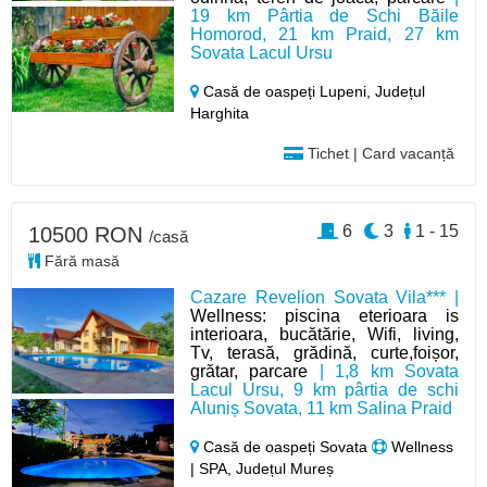
19 km Pârtia de Schi Băile
Homorod, 21 km Praid, 27 km
Sovata Lacul Ursu
Casă de oaspeți Lupeni,
Județul
Harghita
Tichet | Card vacanță
6
3
1 - 15
10500 RON
/casă
Fără masă
Cazare Revelion Sovata Vila*** |
Wellness: piscina eterioara is
interioara, bucătărie, Wifi, living,
Tv, terasă, grădină, curte,foișor,
grătar, parcare
| 1,8 km Sovata
Lacul Ursu, 9 km pârtia de schi
Aluniș Sovata, 11 km Salina Praid
Casă de oaspeți Sovata
Wellness
| SPA, Județul Mureș