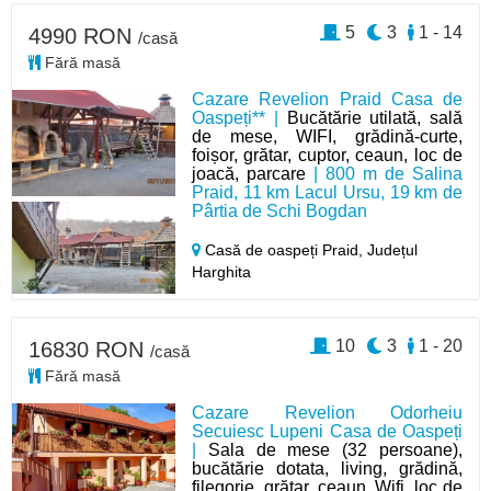
5
3
1 - 14
4990 RON
/casă
Fără masă
Cazare Revelion Praid Casa de
Oaspeți** |
Bucătărie utilată, sală
de mese, WIFI, grădină-curte,
foișor, grătar, cuptor, ceaun, loc de
joacă, parcare
| 800 m de Salina
Praid, 11 km Lacul Ursu, 19 km de
Pârtia de Schi Bogdan
Casă de oaspeți Praid,
Județul
Harghita
10
3
1 - 20
16830 RON
/casă
Fără masă
Cazare Revelion Odorheiu
Secuiesc Lupeni Casa de Oaspeți
|
Sala de mese (32 persoane),
bucătărie dotata, living, grădină,
filegorie, grătar, ceaun, Wifi, loc de