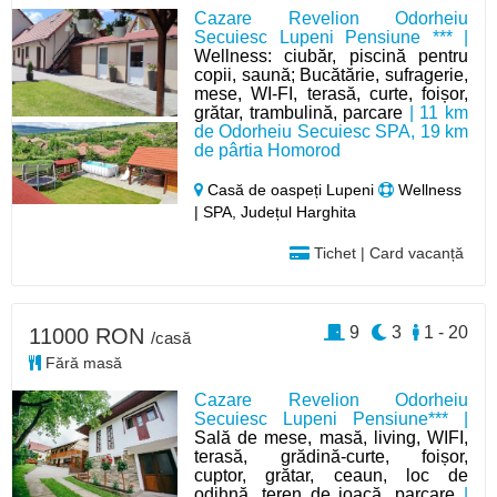
Cazare Revelion Odorheiu
Secuiesc Lupeni Pensiune *** |
Wellness: ciubăr, piscină pentru
copii, saună; Bucătărie, sufragerie,
mese, WI-FI, terasă, curte, foișor,
grătar, trambulină, parcare
| 11 km
de Odorheiu Secuiesc SPA, 19 km
de pârtia Homorod
Casă de oaspeți Lupeni
Wellness
| SPA, Județul Harghita
Tichet | Card vacanță
9
3
1 - 20
11000 RON
/casă
Fără masă
Cazare Revelion Odorheiu
Secuiesc Lupeni Pensiune*** |
Sală de mese, masă, living, WIFI,
terasă, grădină-curte, foișor,
cuptor, grătar, ceaun, loc de
odihnă, teren de joacă, parcare
|