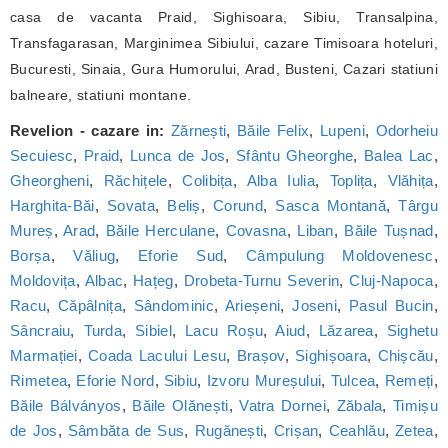
casa de vacanta Praid, Sighisoara, Sibiu, Transalpina,
Transfagarasan, Marginimea Sibiului, cazare Timisoara hoteluri,
Bucuresti, Sinaia, Gura Humorului, Arad, Busteni, Cazari statiuni
balneare, statiuni montane.
Revelion - cazare in:
Zărnești
,
Băile Felix
,
Lupeni
,
Odorheiu
Secuiesc
,
Praid
,
Lunca de Jos
,
Sfântu Gheorghe
,
Balea Lac
,
Gheorgheni
,
Răchițele
,
Colibița
,
Alba Iulia
,
Toplița
,
Vlăhița
,
Harghita-Băi
,
Sovata
,
Beliș
,
Corund
,
Sasca Montană
,
Târgu
Mureș
,
Arad
,
Băile Herculane
,
Covasna
,
Liban
,
Băile Tușnad
,
Borșa
,
Văliug
,
Eforie Sud
,
Câmpulung Moldovenesc
,
Moldovița
,
Albac
,
Hațeg
,
Drobeta-Turnu Severin
,
Cluj-Napoca
,
Racu
,
Căpâlnița
,
Sândominic
,
Arieșeni
,
Joseni
,
Pasul Bucin
,
Sâncraiu
,
Turda
,
Sibiel
,
Lacu Roșu
,
Aiud
,
Lăzarea
,
Sighetu
Marmației
,
Coada Lacului Lesu
,
Brașov
,
Sighișoara
,
Chișcău
,
Rimetea
,
Eforie Nord
,
Sibiu
,
Izvoru Mureșului
,
Tulcea
,
Remeți
,
Băile Bálványos
,
Băile Olănești
,
Vatra Dornei
,
Zăbala
,
Timișu
de Jos
,
Sâmbăta de Sus
,
Rugănești
,
Crișan
,
Ceahlău
,
Zetea
,