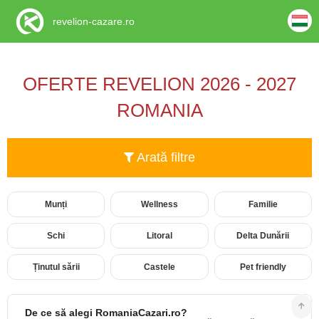
revelion-cazare.ro
OFERTE REVELION 2026 - 2027
ROMANIA
Arată filtre
Munți
Wellness
Familie
Schi
Litoral
Delta Dunării
Ținutul sării
Castele
Pet friendly
De ce să alegi RomaniaCazari.ro?