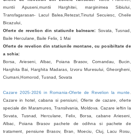
muntii Apuseni,muntii Harghitei, marginimea Sibiului,
Transfagarasan- Lacul Balea,Retezat,Tinutul Secuiesc, Cheile
Bicazului,
Oferte de revelion din statiunile balneare:
Sovata, Tusnad,
Baile Herculane, Baile Felix, 1 Mai
Oferte de revelion din statiunile montane, cu posibiltate de
a schia:
Borsa, Arieseni, Albac, Poiana Brasov, Comandau, Bucin,
Harghita Bai, Harghita Madaras, Izvoru Muresului, Gheorgheni,
Ciumani,Homorod, Tusnad, Sovata
Cazare 2025-2026 in Romania
-
Oferte de Revelion la munte
.
Cazare in hotel, cabana si pensiuni, Oferte de cazare, oferte
speciale din Maramures, Transilvania, Moldova. Cazare ieftin la
Sovata, Tusnad, Herculane, Felix, Borsa, cabane Arieseni,
Albac, Poiana Brasov pachete de odihna si pachete de
tratament, pensiune Brasov, Bran, Moeciu, Cluj, Lacu Rosu,