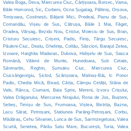
Valea Boga
,
Deva
,
Miercurea Ciuc
,
Cârțișoara
,
Borsec
,
Vama
,
Băile Homorod
,
Sic
,
Corbeni
,
Ocna Șugatag
,
Păltiniș
,
Orșova
,
Timișoara
,
Costinești
,
Bățanii Mici
,
Predeal
,
Pianu de Sus
,
Comandău
,
Vișeu de Sus
,
Cătrușa
,
Băile 1 Mai
,
Făget
,
Oradea
,
Vărșag
,
Bezidu Nou
,
Cristur
,
Moieciu de Sus
,
Bran
,
Cristuru Secuiesc
,
Crișeni
,
Padis
,
Finiș
,
Târgu Secuiesc
,
Păuleni-Ciuc
,
Dealu
,
Ghelința
,
Coltău
,
Săsciori
,
Barajul Zetea
,
Izvoare
,
Harghita Madaras
,
Dubova
,
Hidișelu de Sus
,
Sasca
Română
,
Vălenii de Munte
,
Hunedoara
,
Sub Cetate
,
Sânmartin
,
Reghin
,
Șumuleu Ciuc, Miercurea Ciuc
,
Ciucsângeorgiu
,
Șiclod
,
Scărișoara
,
Malnaș-Băi
,
Ic Ponor
Padis
,
Chedia Mică
,
Bixad
,
Cârța
,
Câmpu Cetății
,
Stâna de
Vale
,
Rânca
,
Ciumani
,
Baia Sprie
,
Mereni
,
Izvoru Crișului
,
Valea Drăganului
,
Miercurea Nirajului
,
Rona de Jos
,
Bușteni
,
Sebeș
,
Timișu de Sus
,
Frumoasa
,
Viștea
,
Bistrița
,
Bazna
,
Lacu Sărat
,
Petroșani
,
Statiunea Parâng-Petroșani
,
Corbu
,
Mădăraș
,
Cehu Silvaniei
,
Lunca de Sus
,
Sarmizegetusa
,
Valea
Scurtă
,
Senetea
,
Pârâu Satu Mare
,
București
,
Turia
,
Valea