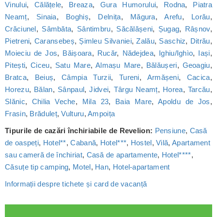
Vinului
,
Călățele
,
Breaza
,
Gura Humorului
,
Rodna
,
Piatra
Neamț
,
Sinaia
,
Boghiș
,
Delnița
,
Măgura
,
Arefu
,
Lorău
,
Crăciunel
,
Sâmbăta
,
Sântimbru
,
Săcălășeni
,
Șugag
,
Râșnov
,
Pietreni
,
Caransebeș
,
Șimleu Silvaniei
,
Zalău
,
Saschiz
,
Ditrău
,
Moieciu de Jos
,
Băișoara
,
Rucăr
,
Nădejdea
,
Ighiu/Ighìo
,
Iași
,
Pitești
,
Ciceu
,
Satu Mare
,
Almașu Mare
,
Bălăușeri
,
Geoagiu
,
Bratca
,
Beiuș
,
Câmpia Turzii
,
Tureni
,
Armășeni
,
Cacica
,
Horezu
,
Bălan
,
Sânpaul
,
Jidvei
,
Târgu Neamț
,
Horea
,
Tarcău
,
Slănic
,
Chilia Veche
,
Mila 23
,
Baia Mare
,
Apoldu de Jos
,
Frasin
,
Brăduleț
,
Vulturu
,
Ampoița
Tipurile de cazări închiriabile de Revelion:
Pensiune
,
Casă
de oaspeți
,
Hotel**
,
Cabană
,
Hotel***
,
Hostel
,
Vilă
,
Apartament
sau cameră de închiriat
,
Casă de apartamente
,
Hotel****
,
Căsuțe tip camping
,
Motel
,
Han
,
Hotel-apartament
Informații despre tichete și card de vacanță