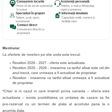
Cunoaștem locurile
Asistență personală
Peste 20 de ani de experiență
Telefon, e-mail și WhatsApp
în turism
rapid și prietenos
Specialiști în grupuri
Informații detaliate
Tabere, școli, sport,
Capacitate reală, camere și
evenimente
facilități clare
Contact direct
Comunicare directă cu
proprietarii
Mentiune:
La ofertele de revelion pe site unde este trecut:
Revelion 2026 - 2027 - oferta este actualizata.
Revelion 2025 - 2026 - inseamna ca tariful afisat este cel din
anul trecut, care urmeaza a fi actualizat de proprietar.
Revelion - inseamna ca tariful afisat urmeaza a fi actualizat
de proprietar.
*Chiar si in cazul in care intalniti prima varianta – oferta este
actualizata – exista posibilitatea ca unitatea de cazare sa fie
pre-rezervat cu un termen de plata al acontului pana la o
anumita data.