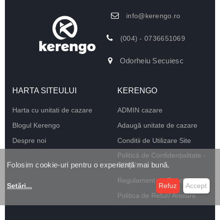
info@kerengo.ro
(004) - 0736651069
Odorheiu Secuiesc
HARTA SITEULUI
KERENGO
Harta cu unitati de cazare
ADMIN cazare
Blogul Kerengo
Adaugă unitate de cazare
Despre noi
Conditii de Utilizare Site
Politică de Confidențialitate -
Folosim cookie-uri pentru o experiență mai bună.
GDPR
Regulament de Funcționare
Setări
...
Refuz
Accept
Politica de Retur/ Anulare