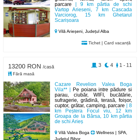
parcare
| 9 km pârtia de schi
Vartop Arieseni, 7 km Cascada
Varciorog, 15 km Ghetarul
Scarișoara
Vilă Arieșeni,
Județul Alba
Tichet | Card vacanță
3
4
1 - 11
13200 RON
/casă
Fără masă
Cazare Revelion Valea Boga
Vila** |
Pe poiana intre pădure si
parau, ciubăr, WIFI, bucătărie,
sufragerie, grădină, terasă, foișor,
cuptor, grătar, camping, parcare
| 8
km Peștera Focul viu, 12 km
Groapa de la Bârsa, 10 km pârtia
de schi Arieș
Vilă Valea Boga
Wellness | SPA,
Județul Bihor