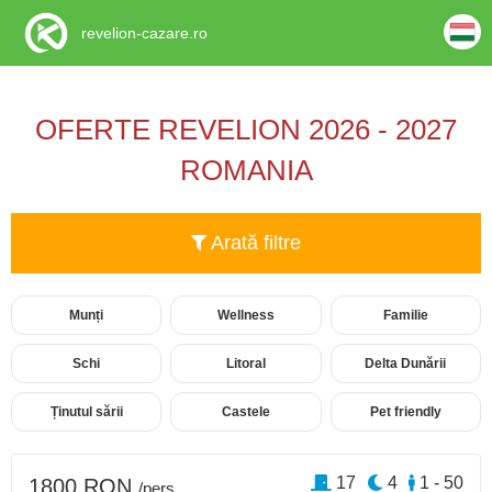
revelion-cazare.ro
OFERTE REVELION 2026 - 2027
ROMANIA
Arată filtre
Munți
Wellness
Familie
Schi
Litoral
Delta Dunării
Ținutul sării
Castele
Pet friendly
17
4
1 - 50
1800 RON
/pers