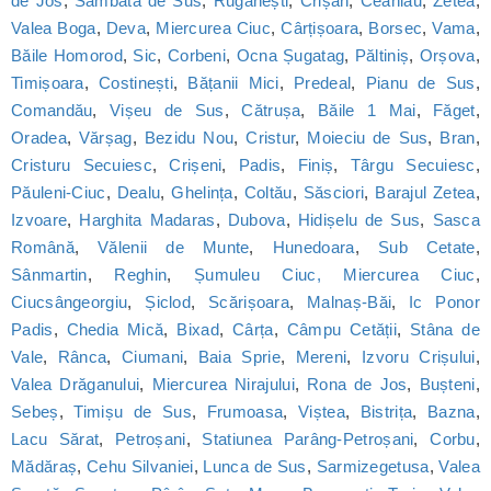
de Jos
,
Sâmbăta de Sus
,
Rugănești
,
Crișan
,
Ceahlău
,
Zetea
,
Valea Boga
,
Deva
,
Miercurea Ciuc
,
Cârțișoara
,
Borsec
,
Vama
,
Băile Homorod
,
Sic
,
Corbeni
,
Ocna Șugatag
,
Păltiniș
,
Orșova
,
Timișoara
,
Costinești
,
Bățanii Mici
,
Predeal
,
Pianu de Sus
,
Comandău
,
Vișeu de Sus
,
Cătrușa
,
Băile 1 Mai
,
Făget
,
Oradea
,
Vărșag
,
Bezidu Nou
,
Cristur
,
Moieciu de Sus
,
Bran
,
Cristuru Secuiesc
,
Crișeni
,
Padis
,
Finiș
,
Târgu Secuiesc
,
Păuleni-Ciuc
,
Dealu
,
Ghelința
,
Coltău
,
Săsciori
,
Barajul Zetea
,
Izvoare
,
Harghita Madaras
,
Dubova
,
Hidișelu de Sus
,
Sasca
Română
,
Vălenii de Munte
,
Hunedoara
,
Sub Cetate
,
Sânmartin
,
Reghin
,
Șumuleu Ciuc, Miercurea Ciuc
,
Ciucsângeorgiu
,
Șiclod
,
Scărișoara
,
Malnaș-Băi
,
Ic Ponor
Padis
,
Chedia Mică
,
Bixad
,
Cârța
,
Câmpu Cetății
,
Stâna de
Vale
,
Rânca
,
Ciumani
,
Baia Sprie
,
Mereni
,
Izvoru Crișului
,
Valea Drăganului
,
Miercurea Nirajului
,
Rona de Jos
,
Bușteni
,
Sebeș
,
Timișu de Sus
,
Frumoasa
,
Viștea
,
Bistrița
,
Bazna
,
Lacu Sărat
,
Petroșani
,
Statiunea Parâng-Petroșani
,
Corbu
,
Mădăraș
,
Cehu Silvaniei
,
Lunca de Sus
,
Sarmizegetusa
,
Valea