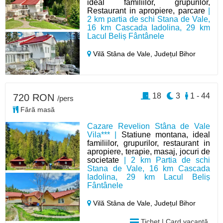
ideal familiilor, grupurilor,
Restaurant in apropiere, parcare
|
2 km partia de schi Stana de Vale,
16 km Cascada Iadolina, 29 km
Lacul Beliș Fântânele
Vilă Stâna de Vale,
Județul Bihor
18
3
1 - 44
720 RON
/pers
Fără masă
Cazare Revelion Stâna de Vale
Vila*** |
Statiune montana, ideal
familiilor, grupurilor, restaurant in
apropiere, terapie, masaj, jocuri de
societate
| 2 km Partia de schi
Stana de Vale, 16 km Cascada
Iadolina, 29 km Lacul Beliș
Fântânele
Vilă Stâna de Vale,
Județul Bihor
Tichet | Card vacanță