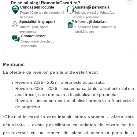
De ce să alegi RomaniaCazari.ro?
Cunoaștem locurile
Asistență personală
Peste 20 de ani de experiență
Telefon, e-mail și WhatsApp
în turism
rapid și prietenos
Specialiști în grupuri
Informații detaliate
Tabere, școli, sport,
Capacitate reală, camere și
evenimente
facilități clare
Contact direct
Comunicare directă cu
proprietarii
Mentiune:
La ofertele de revelion pe site unde este trecut:
Revelion 2026 - 2027 - oferta este actualizata.
Revelion 2025 - 2026 - inseamna ca tariful afisat este cel din
anul trecut, care urmeaza a fi actualizat de proprietar.
Revelion - inseamna ca tariful afisat urmeaza a fi actualizat
de proprietar.
*Chiar si in cazul in care intalniti prima varianta – oferta este
actualizata – exista posibilitatea ca unitatea de cazare sa fie
pre-rezervat cu un termen de plata al acontului pana la o