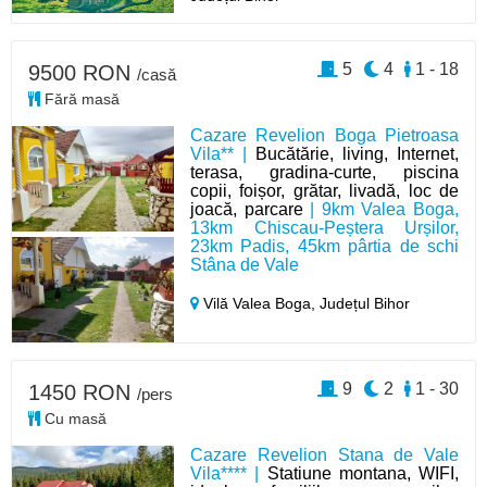
5
4
1 - 18
9500 RON
/casă
Fără masă
Cazare Revelion Boga Pietroasa
Vila** |
Bucătărie, living, Internet,
terasa, gradina-curte, piscina
copii, foișor, grătar, livadă, loc de
joacă, parcare
| 9km Valea Boga,
13km Chiscau-Peștera Urșilor,
23km Padis, 45km pârtia de schi
Stâna de Vale
Vilă Valea Boga,
Județul Bihor
9
2
1 - 30
1450 RON
/pers
Cu masă
Cazare Revelion Stana de Vale
Vila**** |
Statiune montana, WIFI,