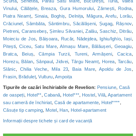
Scurtă
,
Senetea
,
Pârâu Satu Mare
,
București
,
Turia
,
Valea
Vinului
,
Călățele
,
Breaza
,
Gura Humorului
,
Zărnești
,
Rodna
,
Piatra Neamț
,
Sinaia
,
Boghiș
,
Delnița
,
Măgura
,
Arefu
,
Lorău
,
Crăciunel
,
Sâmbăta
,
Sântimbru
,
Săcălășeni
,
Șugag
,
Râșnov
,
Pietreni
,
Caransebeș
,
Șimleu Silvaniei
,
Zalău
,
Saschiz
,
Ditrău
,
Moieciu de Jos
,
Băișoara
,
Rucăr
,
Nădejdea
,
Ighiu/Ighìo
,
Iași
,
Pitești
,
Ciceu
,
Satu Mare
,
Almașu Mare
,
Bălăușeri
,
Geoagiu
,
Bratca
,
Beiuș
,
Câmpia Turzii
,
Tureni
,
Armășeni
,
Cacica
,
Horezu
,
Bălan
,
Sânpaul
,
Jidvei
,
Târgu Neamț
,
Horea
,
Tarcău
,
Slănic
,
Chilia Veche
,
Mila 23
,
Baia Mare
,
Apoldu de Jos
,
Frasin
,
Brăduleț
,
Vulturu
,
Ampoița
Tipurile de cazări închiriabile de Revelion:
Pensiune
,
Casă
de oaspeți
,
Hotel**
,
Cabană
,
Hotel***
,
Hostel
,
Vilă
,
Apartament
sau cameră de închiriat
,
Casă de apartamente
,
Hotel****
,
Căsuțe tip camping
,
Motel
,
Han
,
Hotel-apartament
Informații despre tichete și card de vacanță