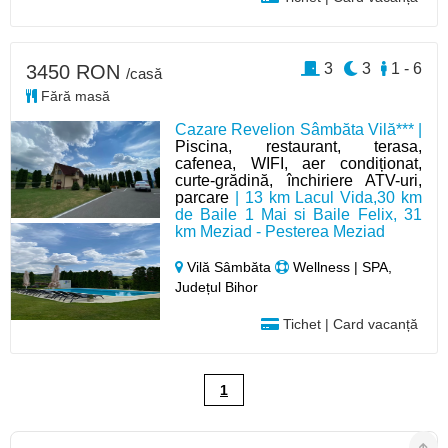
3
3
1 - 6
3450 RON
/casă
Fără masă
Cazare Revelion Sâmbăta Vilă*** |
Piscina, restaurant, terasa,
cafenea, WIFI, aer condiționat,
curte-grădină, închiriere ATV-uri,
parcare
| 13 km Lacul Vida,30 km
de Baile 1 Mai si Baile Felix, 31
km Meziad - Pesterea Meziad
Vilă Sâmbăta
Wellness | SPA,
Județul Bihor
Tichet | Card vacanță
1