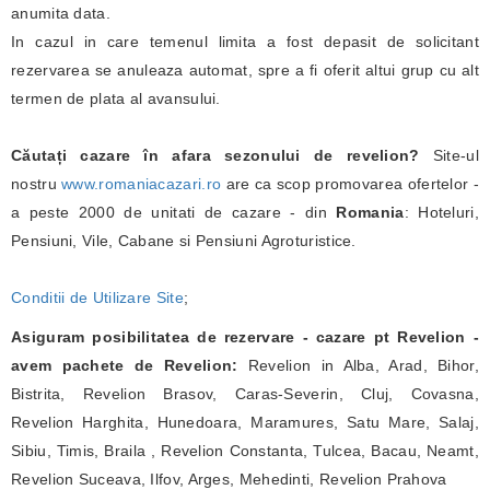
anumita data.
In cazul in care temenul limita a fost depasit de solicitant
rezervarea se anuleaza automat, spre a fi oferit altui grup cu alt
termen de plata al avansului.
Căutați cazare în afara sezonului de revelion?
Site-ul
nostru
www.romaniacazari.ro
are ca scop promovarea ofertelor -
a peste 2000 de unitati de cazare - din
Romania
: Hoteluri,
Pensiuni, Vile, Cabane si Pensiuni Agroturistice.
Conditii de Utilizare Site
;
Asiguram posibilitatea de rezervare - cazare pt Revelion -
avem pachete de Revelion:
Revelion in Alba, Arad, Bihor,
Bistrita, Revelion Brasov, Caras-Severin, Cluj, Covasna,
Revelion Harghita, Hunedoara, Maramures, Satu Mare, Salaj,
Sibiu, Timis, Braila , Revelion Constanta, Tulcea, Bacau, Neamt,
Revelion Suceava, Ilfov, Arges, Mehedinti, Revelion Prahova