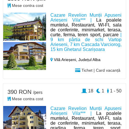
Mese contra cost
Cazare Revelion Munții Apuseni
Arieșeni Vila*** |
La poalele
muntelui, Restaurant, WI-FI, sala
de conferinte, minimarket, terasa,
curte, ferma, teren sport, parcare
|
9 km pârtia de schi Vartop
Arieseni, 7 km Cascada Varciorog,
15 km Ghetarul Scarișoara
Vilă Arieșeni,
Județul Alba
Tichet | Card vacanță
18
1
1 - 50
390 RON
/pers
Mese contra cost
Cazare Revelion Munții Apuseni
Arieșeni Vila*** |
La poalele
muntelui, Restaurant, WI-FI, sala
de conferinte, minimarket, terasa,
gradina, ferma, teren sport,