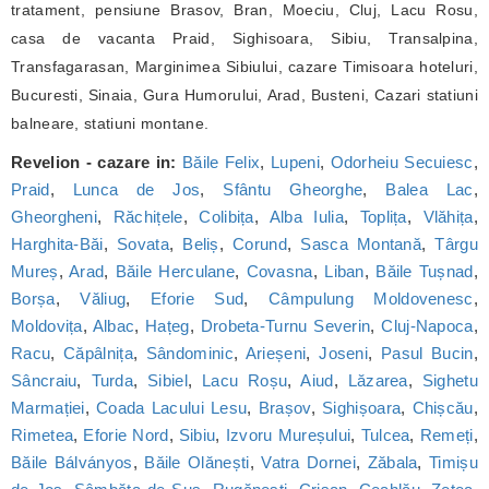
tratament, pensiune Brasov, Bran, Moeciu, Cluj, Lacu Rosu,
casa de vacanta Praid, Sighisoara, Sibiu, Transalpina,
Transfagarasan, Marginimea Sibiului, cazare Timisoara hoteluri,
Bucuresti, Sinaia, Gura Humorului, Arad, Busteni, Cazari statiuni
balneare, statiuni montane.
Revelion - cazare in:
Băile Felix
,
Lupeni
,
Odorheiu Secuiesc
,
Praid
,
Lunca de Jos
,
Sfântu Gheorghe
,
Balea Lac
,
Gheorgheni
,
Răchițele
,
Colibița
,
Alba Iulia
,
Toplița
,
Vlăhița
,
Harghita-Băi
,
Sovata
,
Beliș
,
Corund
,
Sasca Montană
,
Târgu
Mureș
,
Arad
,
Băile Herculane
,
Covasna
,
Liban
,
Băile Tușnad
,
Borșa
,
Văliug
,
Eforie Sud
,
Câmpulung Moldovenesc
,
Moldovița
,
Albac
,
Hațeg
,
Drobeta-Turnu Severin
,
Cluj-Napoca
,
Racu
,
Căpâlnița
,
Sândominic
,
Arieșeni
,
Joseni
,
Pasul Bucin
,
Sâncraiu
,
Turda
,
Sibiel
,
Lacu Roșu
,
Aiud
,
Lăzarea
,
Sighetu
Marmației
,
Coada Lacului Lesu
,
Brașov
,
Sighișoara
,
Chișcău
,
Rimetea
,
Eforie Nord
,
Sibiu
,
Izvoru Mureșului
,
Tulcea
,
Remeți
,
Băile Bálványos
,
Băile Olănești
,
Vatra Dornei
,
Zăbala
,
Timișu