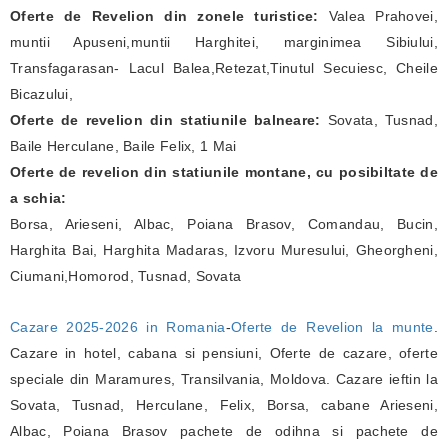
Oferte de Revelion din zonele turistice:
Valea Prahovei,
muntii Apuseni,muntii Harghitei, marginimea Sibiului,
Transfagarasan- Lacul Balea,Retezat,Tinutul Secuiesc, Cheile
Bicazului,
Oferte de revelion din statiunile balneare:
Sovata, Tusnad,
Baile Herculane, Baile Felix, 1 Mai
Oferte de revelion din statiunile montane, cu posibiltate de
a schia:
Borsa, Arieseni, Albac, Poiana Brasov, Comandau, Bucin,
Harghita Bai, Harghita Madaras, Izvoru Muresului, Gheorgheni,
Ciumani,Homorod, Tusnad, Sovata
Cazare 2025-2026 in Romania
-
Oferte de Revelion la munte
.
Cazare in hotel, cabana si pensiuni, Oferte de cazare, oferte
speciale din Maramures, Transilvania, Moldova. Cazare ieftin la
Sovata, Tusnad, Herculane, Felix, Borsa, cabane Arieseni,
Albac, Poiana Brasov pachete de odihna si pachete de