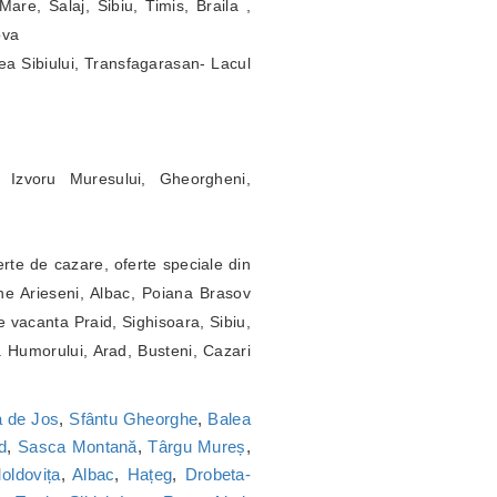
re, Salaj, Sibiu, Timis, Braila ,
ova
ea Sibiului, Transfagarasan- Lacul
 Izvoru Muresului, Gheorgheni,
erte de cazare, oferte speciale din
ne Arieseni, Albac, Poiana Brasov
 vacanta Praid, Sighisoara, Sibiu,
a Humorului, Arad, Busteni, Cazari
 de Jos
,
Sfântu Gheorghe
,
Balea
d
,
Sasca Montană
,
Târgu Mureș
,
oldovița
,
Albac
,
Hațeg
,
Drobeta-