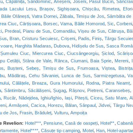
cu
,
Căpâlnița
,
Sândominic
,
Arieșeni
,
Joseni
,
Pasul Bucin
,
Sâncrai
ada Lacului Lesu
,
Brașov
,
Sighișoara
,
Chișcău
,
Rimetea
,
Efor
,
Băile Olănești
,
Vatra Dornei
,
Zăbala
,
Timișu de Jos
,
Sâmbăta de
rea Ciuc
,
Cârțișoara
,
Borsec
,
Vama
,
Băile Homorod
,
Sic
,
Corbeni
i
,
Predeal
,
Pianu de Sus
,
Comandău
,
Vișeu de Sus
,
Cătrușa
,
Băi
 Sus
,
Bran
,
Cristuru Secuiesc
,
Crișeni
,
Padis
,
Finiș
,
Târgu Secuie
zvoare
,
Harghita Madaras
,
Dubova
,
Hidișelu de Sus
,
Sasca Româ
,
Șumuleu Ciuc, Miercurea Ciuc
,
Ciucsângeorgiu
,
Șiclod
,
Scărișo
u Cetății
,
Stâna de Vale
,
Rânca
,
Ciumani
,
Baia Sprie
,
Mereni
,
os
,
Bușteni
,
Sebeș
,
Timișu de Sus
,
Frumoasa
,
Viștea
,
Bistrița
bu
,
Mădăraș
,
Cehu Silvaniei
,
Lunca de Sus
,
Sarmizegetusa
,
Va
nului
,
Călățele
,
Breaza
,
Gura Humorului
,
Rodna
,
Piatra Neamț
a
,
Sântimbru
,
Săcălășeni
,
Șugag
,
Râșnov
,
Pietreni
,
Caransebeș
a
,
Rucăr
,
Nădejdea
,
Ighiu/Ighìo
,
Iași
,
Pitești
,
Ciceu
,
Satu Mare
,
A
reni
,
Armășeni
,
Cacica
,
Horezu
,
Bălan
,
Sânpaul
,
Jidvei
,
Târgu Ne
u de Jos
,
Frasin
,
Brăduleț
,
Vulturu
,
Ampoița
de Revelion:
Hotel***
,
Pensiune
,
Casă de oaspeți
,
Hotel**
,
Cabană
rtamente
,
Hotel****
,
Căsuțe tip camping
,
Motel
,
Han
,
Hotel-apart