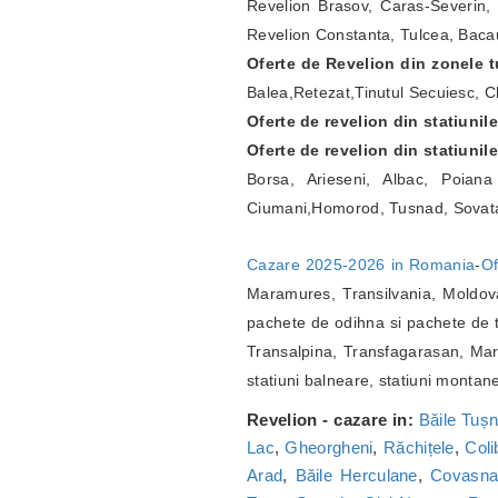
Revelion Brasov, Caras-Severin, 
Revelion Constanta, Tulcea, Bacau
Oferte de Revelion din zonele tu
Balea,Retezat,Tinutul Secuiesc, Ch
Oferte de revelion din statiunil
Oferte de revelion din statiunil
Borsa, Arieseni, Albac, Poian
Ciumani,Homorod, Tusnad, Sovat
Cazare 2025-2026 in Romania
-
Of
Maramures, Transilvania, Moldova
pachete de odihna si pachete de t
Transalpina, Transfagarasan, Marg
statiuni balneare, statiuni montan
Revelion - cazare in:
Băile Tuș
Lac
,
Gheorgheni
,
Răchițele
,
Coli
Arad
,
Băile Herculane
,
Covasn