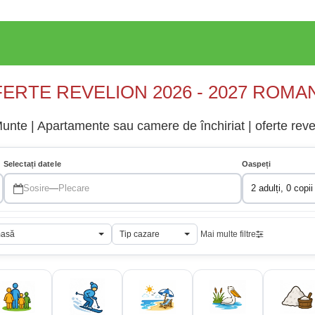
ERTE REVELION 2026 - 2027 ROMA
unte | Apartamente sau camere de închiriat | oferte rev
Selectați datele
Oaspeți
Sosire
—
Plecare
2 adulți, 0 copii
masă
Tip cazare
Mai multe filtre