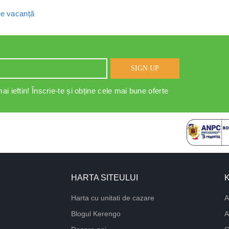
 de vacanță
SIGN UP
ai ieftin! Înscrie-te și obține cele mai bune oferte
HARTA SITEULUI
Harta cu unitati de cazare
A
Blogul Kerengo
A