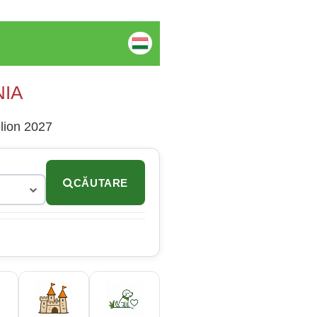
NIA
elion 2027
CĂUTARE