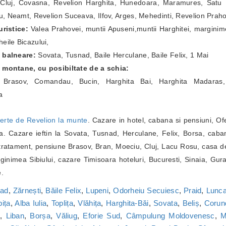
Cluj, Covasna, Revelion Harghita, Hunedoara, Maramures, Satu Ma
, Neamt, Revelion Suceava, Ilfov, Arges, Mehedinti, Revelion Prah
ristice:
Valea Prahovei, muntii Apuseni,muntii Harghitei, marginim
eile Bicazului,
e balneare:
Sovata, Tusnad, Baile Herculane, Baile Felix, 1 Mai
e montane, cu posibiltate de a schia:
a Brasov, Comandau, Bucin, Harghita Bai, Harghita Madaras,
a
erte de Revelion la munte
. Cazare in hotel, cabana si pensiuni, Of
. Cazare ieftin la Sovata, Tusnad, Herculane, Felix, Borsa, caba
ratament, pensiune Brasov, Bran, Moeciu, Cluj, Lacu Rosu, casa de
inimea Sibiului, cazare Timisoara hoteluri, Bucuresti, Sinaia, Gur
e.
nad
,
Zărnești
,
Băile Felix
,
Lupeni
,
Odorheiu Secuiesc
,
Praid
,
Lunca
bița
,
Alba Iulia
,
Toplița
,
Vlăhița
,
Harghita-Băi
,
Sovata
,
Beliș
,
Corun
a
,
Liban
,
Borșa
,
Văliug
,
Eforie Sud
,
Câmpulung Moldovenesc
,
M