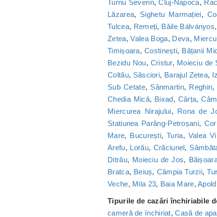
Turnu Severin
,
Cluj-Napoca
,
Ra
Lăzarea
,
Sighetu Marmației
,
Co
Tulcea
,
Remeți
,
Băile Bálványos
Zetea
,
Valea Boga
,
Deva
,
Miercu
Timișoara
,
Costinești
,
Bățanii Mic
Bezidu Nou
,
Cristur
,
Moieciu de
Coltău
,
Săsciori
,
Barajul Zetea
,
I
Sub Cetate
,
Sânmartin
,
Reghin
Chedia Mică
,
Bixad
,
Cârța
,
Câmp
Miercurea Nirajului
,
Rona de J
Statiunea Parâng-Petroșani
,
Cor
Mare
,
București
,
Turia
,
Valea Vi
Arefu
,
Lorău
,
Crăciunel
,
Sâmbăt
Ditrău
,
Moieciu de Jos
,
Băișoar
Bratca
,
Beiuș
,
Câmpia Turzii
,
Tu
Veche
,
Mila 23
,
Baia Mare
,
Apold
Tipurile de cazări închiriabile 
cameră de închiriat
,
Casă de apa