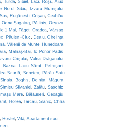
u
,
Turda
,
Sibiel
,
Lacu Roșu
,
Aiud
,
ie Nord
,
Sibiu
,
Izvoru Mureșului
,
 Sus
,
Rugănești
,
Crișan
,
Ceahlău
,
,
Ocna Șugatag
,
Păltiniș
,
Orșova
,
le 1 Mai
,
Făget
,
Oradea
,
Vărșag
,
sc
,
Păuleni-Ciuc
,
Dealu
,
Ghelința
,
nă
,
Vălenii de Munte
,
Hunedoara
,
ara
,
Malnaș-Băi
,
Ic Ponor Padis
,
Izvoru Crișului
,
Valea Drăganului
,
,
Bazna
,
Lacu Sărat
,
Petroșani
,
lea Scurtă
,
Senetea
,
Pârâu Satu
,
Sinaia
,
Boghiș
,
Delnița
,
Măgura
,
,
Șimleu Silvaniei
,
Zalău
,
Saschiz
,
lmașu Mare
,
Bălăușeri
,
Geoagiu
,
amț
,
Horea
,
Tarcău
,
Slănic
,
Chilia
,
Hostel
,
Vilă
,
Apartament sau
ament