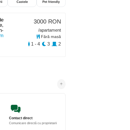
ii
Castele
Pet friendly
de
3000 RON
e,
n-
/apartament
km
Fără masă
1 - 4
3
2
Contact direct
Comunicare directă cu proprietarii