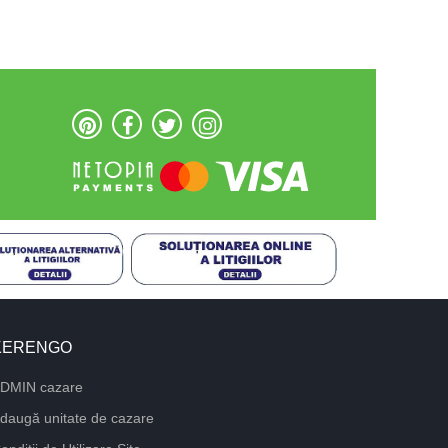
KERENGO
DMIN cazare
daugă unitate de cazare