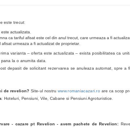
e este trecut:
 este actualizata.
a ca tariful afisat este cel din anul trecut, care urmeaza a fi actualiza
 afisat urmeaza a fi actualizat de proprietar.
i prima varianta – oferta este actualizata – exista posibilitatea ca un
i pana la o anumita data.
fost depasit de solicitant rezervarea se anuleaza automat, spre a fi
ui de revelion?
Site-ul nostru
www.romaniacazari.ro
are ca scop pr
a
: Hoteluri, Pensiuni, Vile, Cabane si Pensiuni Agroturistice.
ervare - cazare pt Revelion - avem pachete de Revelion:
Revel