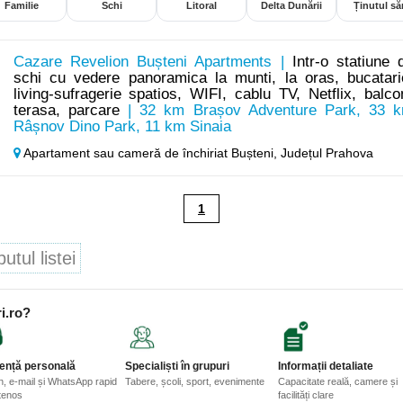
Familie
Schi
Litoral
Delta Dunării
Ținutul săr
Cazare Revelion Bușteni Apartments |
Intr-o statiune 
schi cu vedere panoramica la munti, la oras, bucatari
living-sufragerie spatios, WIFI, cablu TV, Netflix, balco
terasa, parcare
| 32 km Brașov Adventure Park, 33 
Râșnov Dino Park, 11 km Sinaia
Apartament sau cameră de închiriat Bușteni,
Județul Prahova
1
tul listei
i.ro?
ență personală
Specialiști în grupuri
Informații detaliate
n, e-mail și WhatsApp rapid
Tabere, școli, sport, evenimente
Capacitate reală, camere și
etenos
facilități clare