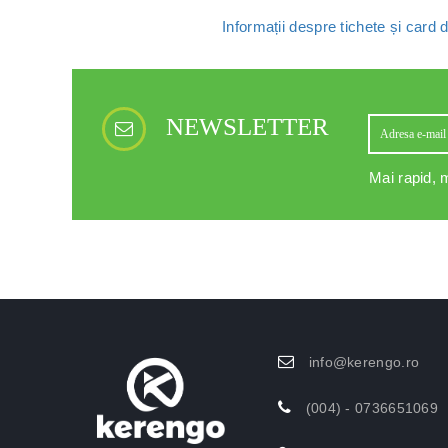
Informații despre tichete și card
NEWSLETTER
Mai rapid, m
info@kerengo.ro
(004) - 0736651069