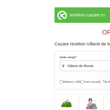
revelion-cazare.ro
OF
Cazare revelion Vălenii de M
Unde mergi?
Tip 
Wellness | SPA
Card vacanță