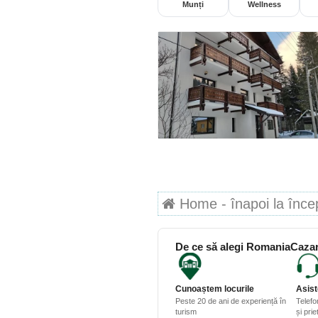
Munți
Wellness
Home - înapoi la începu
De ce să alegi RomaniaCazar
Cunoaștem locurile
Asist
Peste 20 de ani de experiență în
Telefo
turism
și pri