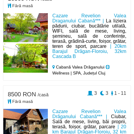
Fără masă
Cazare Revelion Valea
Draganului Cabană*** |
La liziera
pădurii, ciubar, bucătărie utilată,
WIFI, sală de mese, living,
șemineu, sală de conferințe,
terasă, grădină-curte, foișor, grătar,
teren de sport, parcare
| 20km
Barajul Drăgan-Floroiu, 32km
Cascada B
Cabană Valea Drăganului
Wellness | SPA, Județul Cluj
3
3
1 - 11
8500 RON
/casă
Fără masă
Cazare Revelion Valea
Drăganului Cabană*** |
Ciubar,
Sală de mese, living, băi proprii,
terasă, foișor, grătar, parcare
| 20
km Barajul Drăgan-Floroiu, 32 km