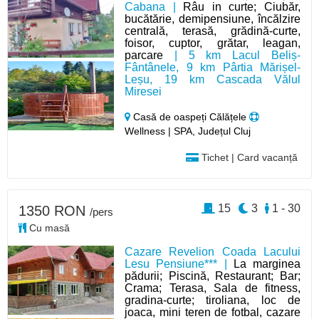
Cabana |
Râu in curte; Ciubăr,
bucătărie, demipensiune, încălzire
centrală, terasă, grădină-curte,
foisor, cuptor, grătar, leagan,
parcare
| 5 km Lacul Beliș-
Fântânele, 9 km Pârtia Mărișel-
Leșu, 19 km Cascada Vălul
Miresei
Casă de oaspeți Călățele
Wellness | SPA, Județul Cluj
Tichet | Card vacanță
15
3
1 - 30
1350 RON
/pers
Cu masă
Cazare Revelion Coada Lacului
Lesu Pensiune*** |
La marginea
pădurii; Piscină, Restaurant; Bar;
Crama; Terasa, Sala de fitness,
gradina-curte; tiroliana, loc de
joaca, mini teren de fotbal, cazare