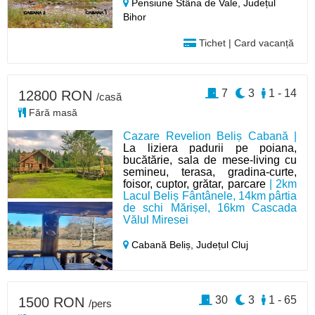
Pensiune Stâna de Vale,
Județul
Bihor
Tichet | Card vacanță
7
3
1 - 14
12800 RON
/casă
Fără masă
Cazare Revelion Beliș Cabană |
La liziera padurii pe poiana,
bucătărie, sala de mese-living cu
semineu, terasa, gradina-curte,
foisor, cuptor, grătar, parcare
| 2km
Lacul Beliș Fântânele, 14km pârtia
de schi Mărișel, 16km Cascada
Vălul Miresei
Cabană Beliș,
Județul Cluj
30
3
1 - 65
1500 RON
/pers