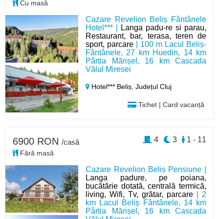
Cu masă
Cazare Revelion Beliș Fântânele
Hotel*** |
Langa padu-re si parau,
Restaurant, bar, terasa, teren de
sport, parcare
| 100 m Lacul Beliș-
Fântânele, 27 km Huedin, 14 km
Pârtia Mărișel, 16 km Cascada
Vălul Miresei
Hotel*** Beliș,
Județul Cluj
Tichet | Card vacanță
4
3
1 - 11
6900 RON
/casă
Fără masă
Cazare Revelion Beliș Pensiune |
Langa padure, pe poiana,
bucătărie dotată, centrală termică,
living, Wifi, Tv, grătar, parcare
| 2
km Lacul Beliș Fântânele, 14 km
Pârtia Mărișel, 16 km Cascada