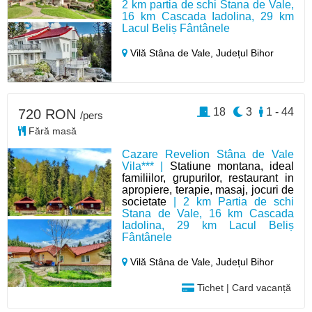
2 km partia de schi Stana de Vale,
16 km Cascada Iadolina, 29 km
Lacul Beliș Fântânele
Vilă Stâna de Vale,
Județul Bihor
18
3
1 - 44
720 RON
/pers
Fără masă
Cazare Revelion Stâna de Vale
Vila*** |
Statiune montana, ideal
familiilor, grupurilor, restaurant in
apropiere, terapie, masaj, jocuri de
societate
| 2 km Partia de schi
Stana de Vale, 16 km Cascada
Iadolina, 29 km Lacul Beliș
Fântânele
Vilă Stâna de Vale,
Județul Bihor
Tichet | Card vacanță