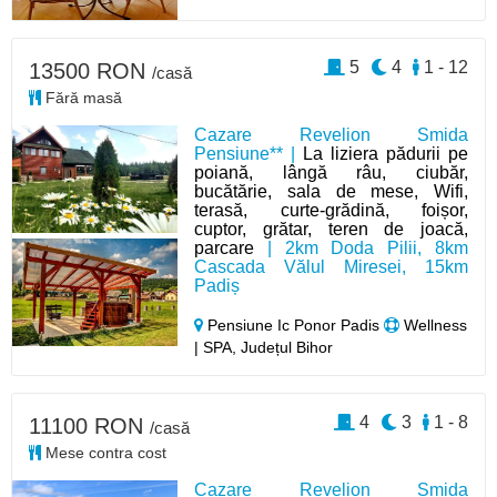
5
4
1 - 12
13500 RON
/casă
Fără masă
Cazare Revelion Smida
Pensiune** |
La liziera pădurii pe
poiană, lângă râu, ciubăr,
bucătărie, sala de mese, Wifi,
terasă, curte-grădină, foișor,
cuptor, grătar, teren de joacă,
parcare
| 2km Doda Pilii, 8km
Cascada Vălul Miresei, 15km
Padiș
Pensiune Ic Ponor Padis
Wellness
| SPA, Județul Bihor
4
3
1 - 8
11100 RON
/casă
Mese contra cost
Cazare Revelion Smida