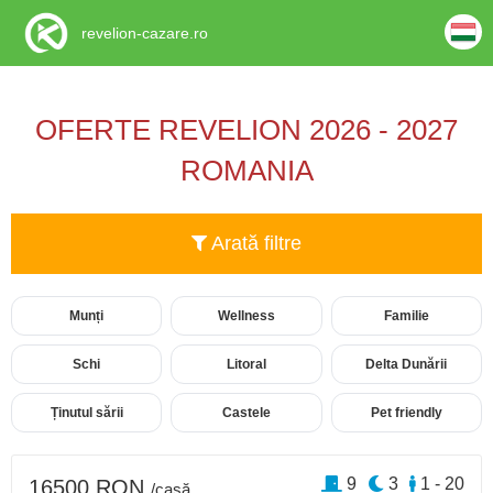
revelion-cazare.ro
OFERTE REVELION 2026 - 2027
ROMANIA
Arată filtre
Munți
Wellness
Familie
Schi
Litoral
Delta Dunării
Ținutul sării
Castele
Pet friendly
9
3
1 - 20
16500 RON
/casă