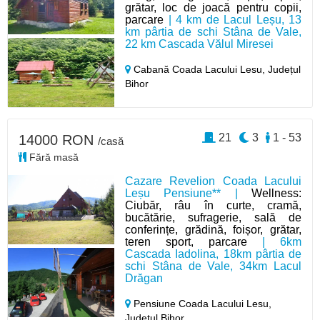
grătar, loc de joacă pentru copii,
parcare
| 4 km de Lacul Leșu, 13
km pârtia de schi Stâna de Vale,
22 km Cascada Vălul Miresei
Cabană Coada Lacului Lesu,
Județul
Bihor
21
3
1 - 53
14000 RON
/casă
Fără masă
Cazare Revelion Coada Lacului
Leșu Pensiune** |
Wellness:
Ciubăr, râu în curte, cramă,
bucătărie, sufragerie, sală de
conferințe, grădină, foișor, grătar,
teren sport, parcare
| 6km
Cascada Iadolina, 18km pârtia de
schi Stâna de Vale, 34km Lacul
Drăgan
Pensiune Coada Lacului Lesu,
Județul Bihor