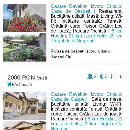
Cazare Revelion Izvoru Crisului
Casa de Oaspeti |
Restaurant;
Bucătărie utilată; Masă; Living; Wi-
Fi; Încălzire centrală; Terasă;
Grădină, curte; Foișor; Grătar; Loc
de joacă; Parcare închisă
| 8 km
Huedin, 21 km Lacul beliș, 29 km
Târgul de la Negreni
Casă de oaspeți Izvoru Crișului,
Județul Cluj
2
3
1 - 6
2000 RON
/casă
Fără masă
Cazare Revelion Izvoru Crișului
Casa de Oaspeți |
Sală de mese;
Bucătărie utilată; Living; Wi-Fi;
Încălzire centrală; Terasă; Grădină,
curte; Foișor; Grătar; Loc de joacă;
Parcare închisă
| 8 km Huedin, 21
km Lacul beliș, 29 km Târgul de la
Negreni