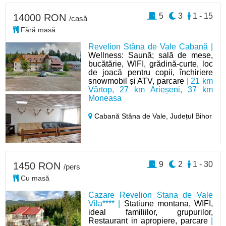
5
3
1 - 15
14000 RON
/casă
Fără masă
Revelion Stâna de Vale Cabană |
Wellness: Saună; sală de mese,
bucătărie, WIFI, grădină-curte, loc
de joacă pentru copii, închiriere
snowmobil și ATV, parcare
| 21 km
Vârtop, 27 km Arieșeni, 37 km
Moneasa
Cabană Stâna de Vale,
Județul Bihor
9
2
1 - 30
1450 RON
/pers
Cu masă
Cazare Revelion Stana de Vale
Vila**** |
Statiune montana, WIFI,
ideal familiilor, grupurilor,
Restaurant in apropiere, parcare
|