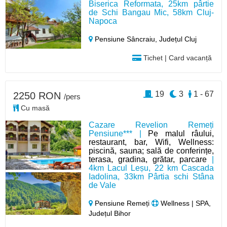
Biserica Reformata, 25km pârtie
de Schi Bangau Mic, 58km Cluj-
Napoca
Pensiune Sâncraiu,
Județul Cluj
Tichet | Card vacanță
19
3
1 - 67
2250 RON
/pers
Cu masă
Cazare Revelion Remeți
Pensiune*** |
Pe malul râului,
restaurant, bar, Wifi, Wellness:
piscină, sauna; sală de conferințe,
terasa, gradina, grătar, parcare
|
4km Lacul Leșu, 22 km Cascada
Iadolina, 33km Pârtia schi Stâna
de Vale
Pensiune Remeți
Wellness | SPA,
Județul Bihor