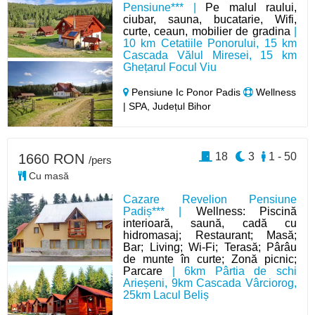
Pensiune*** |
Pe malul raului,
ciubar, sauna, bucatarie, Wifi,
curte, ceaun, mobilier de gradina
|
10 km Cetatiile Ponorului, 15 km
Cascada Vălul Miresei, 15 km
Ghețarul Focul Viu
Pensiune Ic Ponor Padis
Wellness
| SPA, Județul Bihor
18
3
1 - 50
1660 RON
/pers
Cu masă
Cazare Revelion Pensiune
Padiș*** |
Wellness: Piscină
interioară, saună, cadă cu
hidromasaj; Restaurant; Masă;
Bar; Living; Wi-Fi; Terasă; Pârâu
de munte în curte; Zonă picnic;
Parcare
| 6km Pârtia de schi
Arieșeni, 9km Cascada Vârciorog,
25km Lacul Beliș