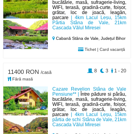
bucătărie, masă, sufragerie-living,
WIFI, terasă, gradină-curte, foișor,
grătar, loc de joacă, leagăn,
parcare
| 4km Lacul Leșu, 15km
Pârtia Stâna de Vale, 21km
Cascada Vălul Miresei
Cabană Stâna de Vale,
Județul Bihor
Tichet | Card vacanță
8
3
1 - 20
11400 RON
/casă
Fără masă
Cazare Revelion Stâna de Vale
Pensiune** |
Între pădure si pârâu,
bucătărie, masă, sufragerie-living,
WIFI, terasă, gradină-curte, foișor,
grătar, loc de joacă, leagăn,
parcare
| 4km Lacul Leșu, 15km
pârtia de schi Stâna de Vale, 21km
Cascada Vălul Miresei