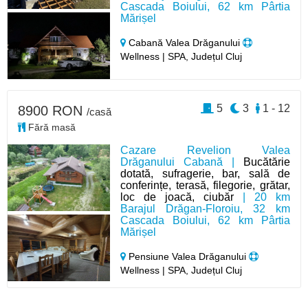
Cascada Boiului, 62 km Pârtia
Mărișel
Cabană Valea Drăganului
Wellness | SPA, Județul Cluj
5
3
1 - 12
8900 RON
/casă
Fără masă
Cazare Revelion Valea
Drăganului Cabană |
Bucătărie
dotată, sufragerie, bar, sală de
conferințe, terasă, filegorie, grătar,
loc de joacă, ciubăr
| 20 km
Barajul Drăgan-Floroiu, 32 km
Cascada Boiului, 62 km Pârtia
Mărișel
Pensiune Valea Drăganului
Wellness | SPA, Județul Cluj