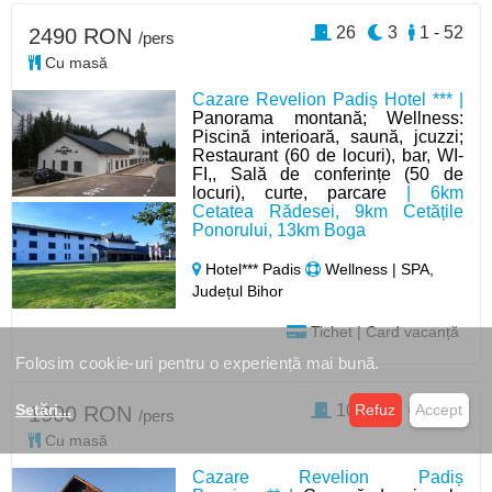
26
3
1 - 52
2490 RON
/pers
Cu masă
Cazare Revelion Padiș Hotel *** |
Panorama montană; Wellness:
Piscină interioară, saună, jcuzzi;
Restaurant (60 de locuri), bar, WI-
FI,, Sală de conferințe (50 de
locuri), curte, parcare
| 6km
Cetatea Rădesei, 9km Cetățile
Ponorului, 13km Boga
Hotel*** Padis
Wellness | SPA,
Județul Bihor
Tichet | Card vacanță
Folosim cookie-uri pentru o experiență mai bună.
10
3
1 - 32
Setări
...
Refuz
Accept
1900 RON
/pers
Cu masă
Cazare Revelion Padiș