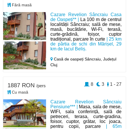
Fără masă
Cazare Revelion Sâncraiu Casa
de Oaspeți** |
La 100 m de centrul
localității Sâncraiu; sală de mese,
masă, bucătărie, Wi-Fi, terasă,
curte-grădină, foișor, cuptor
tradițional, parcare în curte
| 25 km
de pârtia de schi din Mărișel, 29
km de lacul Beliș.
Casă de oaspeți Sâncraiu,
Județul
Cluj
8
3
1 - 27
1887 RON
/pers
Cu masă
Cazare Revelion Sâncraiu
Pensiune*** |
Masa, sala de mese,
WIFI, sala conferință, sală de
petreceri, terasa, curte-gradina,
foisor, cuptor, grătar, loc joaca,
pentru copii, parcare
| 65m