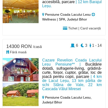
accesibilă, parcare
| 12 km Barajul
Leșu.
Pensiune Coada Lacului Lesu
Wellness | SPA, Județul Bihor
Tichet | Card vacanță
6
3
1 - 14
14300 RON
/casă
Fără masă
Cazare Revelion Coada Lacului
Leșu Pensiune** |
Bucătărie
dotată, sufragerie-living, grădină-
curte, foișor, cuptor, grătar, loc de
joacă pentru copii, parcare
| 4 km
de Lacul Leșu, 13 km pârtia de
schi Stâna de Vale, 22 km
Cascada Vălul Miresei
Pensiune Coada Lacului Lesu,
Județul Bihor