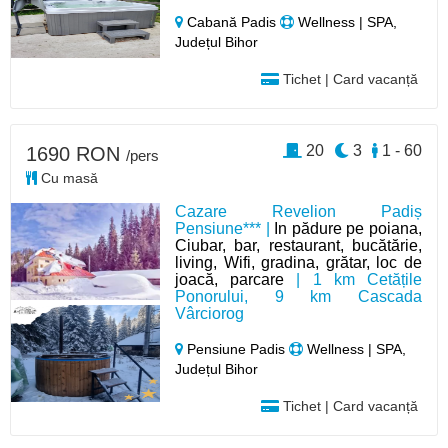
Cabană Padis
Wellness | SPA,
Județul Bihor
Tichet | Card vacanță
20
3
1 - 60
1690 RON
/pers
Cu masă
Cazare Revelion Padiș
Pensiune*** |
In pădure pe poiana,
Ciubar, bar, restaurant, bucătărie,
living, Wifi, gradina, grătar, loc de
joacă, parcare
| 1 km Cetățile
Ponorului, 9 km Cascada
Vârciorog
Pensiune Padis
Wellness | SPA,
Județul Bihor
Tichet | Card vacanță