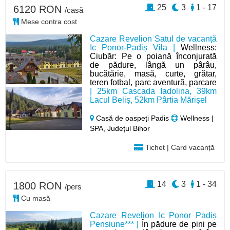
25
3
1 - 17
6120 RON
/casă
Mese contra cost
Cazare Revelion Satul de vacanță
Ic Ponor-Padiș Vila |
Wellness:
Ciubăr: Pe o poiană înconjurată
de pădure, lângă un pârâu,
bucătărie, masă, curte, grătar,
teren fotbal, parc aventură, parcare
| 25km Cascada Iadolina, 39km
Lacul Beliș, 52km Pârtia Mărișel
Casă de oaspeți Padis
Wellness |
SPA, Județul Bihor
Tichet | Card vacanță
14
3
1 - 34
1800 RON
/pers
Cu masă
Cazare Revelion Ic Ponor Padiș
Pensiune*** |
În pădure de pini pe