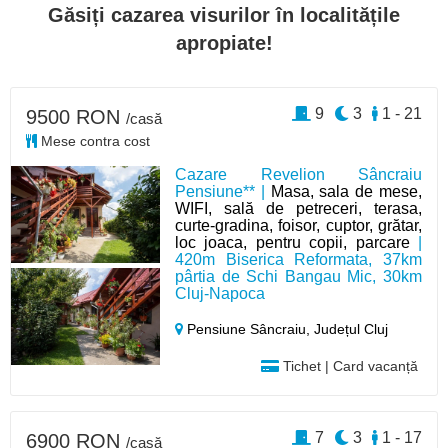
Găsiți cazarea visurilor în localitățile
apropiate!
9
3
1 - 21
9500 RON
/casă
Mese contra cost
Cazare Revelion Sâncraiu
Pensiune** |
Masa, sala de mese,
WIFI, sală de petreceri, terasa,
curte-gradina, foisor, cuptor, grătar,
loc joaca, pentru copii, parcare
|
420m Biserica Reformata, 37km
pârtia de Schi Bangau Mic, 30km
Cluj-Napoca
Pensiune Sâncraiu,
Județul Cluj
Tichet | Card vacanță
7
3
1 - 17
6900 RON
/casă