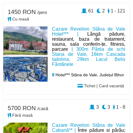
61
2
1 - 121
1450 RON
/pers
Cu masă
Cazare Revelion Stâna de Vale
Hotel*** |
Lângă pădure,
restaurant, baza de tratament,
sauna, sala conferin-țe, fitness,
parcare
| 300m Pârtia de schi
Stana de Vale, 16km Cascada
Iadolina, 29km Lacul Beliș
Fântânele
Hotel*** Stâna de Vale,
Județul Bihor
Tichet | Card vacanță
3
3
1 - 8
5700 RON
/casă
Fără masă
Cazare Revelion Stâna de Vale
Cabană** |
Între pădure si pârâu;