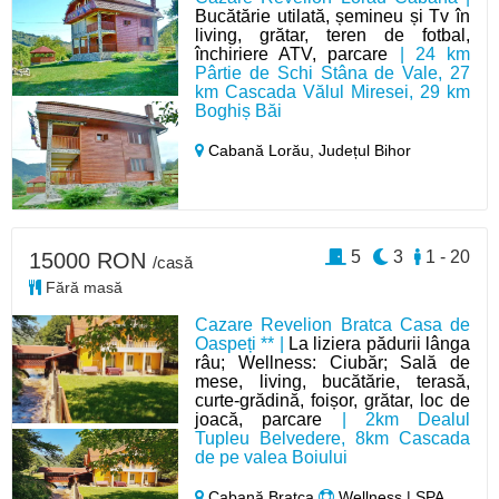
Bucătărie utilată, șemineu și Tv în
living, grătar, teren de fotbal,
închiriere ATV, parcare
| 24 km
Pârtie de Schi Stâna de Vale, 27
km Cascada Vălul Miresei, 29 km
Boghiș Băi
Cabană Lorău,
Județul Bihor
5
3
1 - 20
15000 RON
/casă
Fără masă
Cazare Revelion Bratca Casa de
Oaspeți ** |
La liziera pădurii lânga
râu; Wellness: Ciubăr; Sală de
mese, living, bucătărie, terasă,
curte-grădină, foișor, grătar, loc de
joacă, parcare
| 2km Dealul
Tupleu Belvedere, 8km Cascada
de pe valea Boiului
Cabană Bratca
Wellness | SPA,