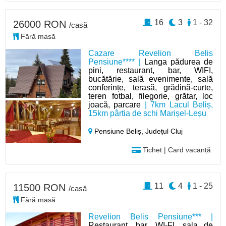
16
3
1 - 32
26000 RON
/casă
Fără masă
Cazare Revelion Belis
Pensiune**** |
Langa pădurea de
pini, restaurant, bar, WIFI,
bucătărie, sală evenimente, sală
conferințe, terasă, grădină-curte,
teren fotbal, filegorie, grătar, loc
joacă, parcare
| 7km Lacul Beliș,
15km pârtia de schi Marișel-Leșu
Pensiune Beliș,
Județul Cluj
Tichet | Card vacanță
11
4
1 - 25
11500 RON
/casă
Fără masă
Revelion Belis Pensiune*** |
Restaurant, bar, WI-FI, sala de