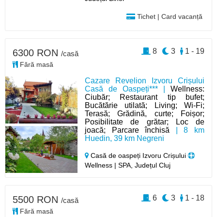
Tichet | Card vacanță
8
3
1 - 19
6300 RON
/casă
Fără masă
Cazare Revelion Izvoru Crișului
Casă de Oaspeți*** |
Wellness:
Ciubăr; Restaurant tip bufet;
Bucătărie utilată; Living; Wi-Fi;
Terasă; Grădină, curte; Foișor;
Posibilitate de grătar; Loc de
joacă; Parcare închisă
| 8 km
Huedin, 39 km Negreni
Casă de oaspeți Izvoru Crișului
Wellness | SPA, Județul Cluj
6
3
1 - 18
5500 RON
/casă
Fără masă