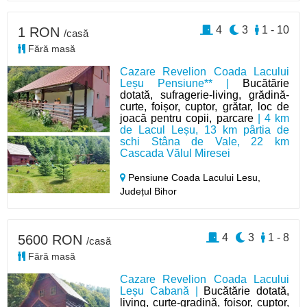
4
3
1 - 10
1 RON
/casă
Fără masă
Cazare Revelion Coada Lacului
Leșu Pensiune** |
Bucătărie
dotată, sufragerie-living, grădină-
curte, foișor, cuptor, grătar, loc de
joacă pentru copii, parcare
| 4 km
de Lacul Leșu, 13 km pârtia de
schi Stâna de Vale, 22 km
Cascada Vălul Miresei
Pensiune Coada Lacului Lesu,
Județul Bihor
4
3
1 - 8
5600 RON
/casă
Fără masă
Cazare Revelion Coada Lacului
Leșu Cabană |
Bucătărie dotată,
living, curte-gradină, foișor, cuptor,