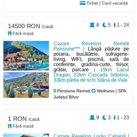
Tichet | Card vacanță
8
5
1 - 24
14500 RON
/casă
Fără masă
Cazare Revelion Remeți
Pensiune*** |
Lângă pădure pe
poiana, bucătătrie, sufragerie-
living, WIFI, piscină, sală de
conferințe, gradina-curte, foișor,
grătar, parcare
| 19km Lacul
Dragan, 22km Cascada Iadolina,
33km pârtia de schi Stâna de Vale
Pensiune Remeți
Wellness | SPA,
Județul Bihor
9
3
1 - 23
1 RON
/casă
Fără masă
Cazare Revelion Lorău Cabană |