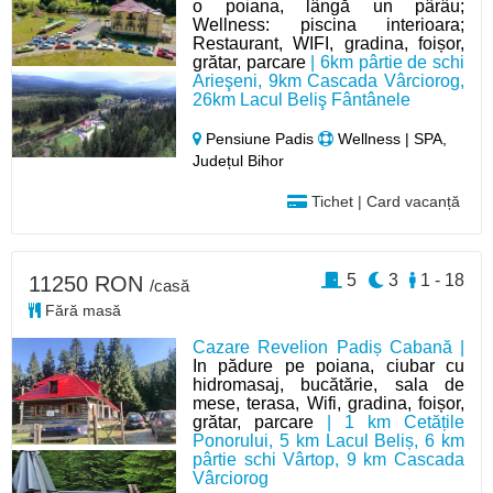
o poiana, lângă un pârâu;
Wellness: piscina interioara;
Restaurant, WIFI, gradina, foișor,
grătar, parcare
| 6km pârtie de schi
Arieşeni, 9km Cascada Vârciorog,
26km Lacul Beliş Fântânele
Pensiune Padis
Wellness | SPA,
Județul Bihor
Tichet | Card vacanță
5
3
1 - 18
11250 RON
/casă
Fără masă
Cazare Revelion Padiș Cabană |
In pădure pe poiana, ciubar cu
hidromasaj, bucătărie, sala de
mese, terasa, Wifi, gradina, foișor,
grătar, parcare
| 1 km Cetățile
Ponorului, 5 km Lacul Beliș, 6 km
pârtie schi Vârtop, 9 km Cascada
Vârciorog