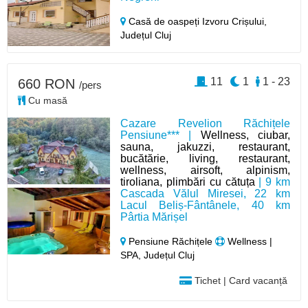
Casă de oaspeți Izvoru Crișului,
Județul Cluj
11
1
1 - 23
660 RON
/pers
Cu masă
Cazare Revelion Răchițele
Pensiune*** |
Wellness, ciubar,
sauna, jakuzzi, restaurant,
bucătărie, living, restaurant,
wellness, airsoft, alpinism,
tiroliana, plimbări cu cătuța
| 9 km
Cascada Vălul Miresei, 22 km
Lacul Beliș-Fântânele, 40 km
Pârtia Mărișel
Pensiune Răchițele
Wellness |
SPA, Județul Cluj
Tichet | Card vacanță