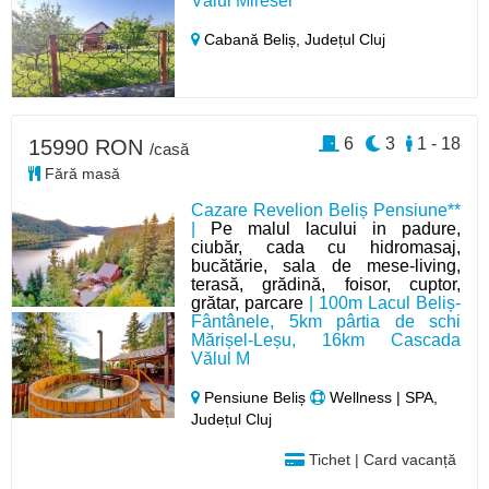
Vălul Miresei
Cabană Beliș,
Județul Cluj
6
3
1 - 18
15990 RON
/casă
Fără masă
Cazare Revelion Beliș Pensiune**
|
Pe malul lacului in padure,
ciubăr, cada cu hidromasaj,
bucătărie, sala de mese-living,
terasă, grădină, foisor, cuptor,
grătar, parcare
| 100m Lacul Beliș-
Fântânele, 5km pârtia de schi
Mărișel-Leșu, 16km Cascada
Vălul M
Pensiune Beliș
Wellness | SPA,
Județul Cluj
Tichet | Card vacanță