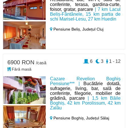
conferinte, terasa, gardina-curte,
foisor, gratar, parcare
| 7 km Lacul
Beliș-Fântânele, 15 km partia de
schi Marisel-Lesu, 27 km Huedin
Pensiune Beliș,
Județul Cluj
6
3
1 - 12
6900 RON
/casă
Fără masă
Cazare Revelion Boghiș
Pensiune*** |
Bucătărie dotată,
sufragerie, living, bar, sală de
conferințe, filegorie, mobilier de
grădină, parcare
| 1,5 km Băile
Boghiș, 42 km Porolissum, 42 km
Zalău
Pensiune Boghiș,
Județul Sălaj