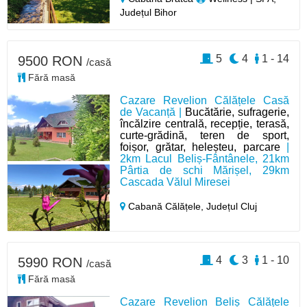
Județul Bihor
5
4
1 - 14
9500 RON
/casă
Fără masă
Cazare Revelion Călățele Casă
de Vacanță |
Bucătărie, sufragerie,
încălzire centrală, recepție, terasă,
curte-grădină, teren de sport,
foișor, grătar, heleșteu, parcare
|
2km Lacul Beliș-Fântânele, 21km
Pârtia de schi Mărișel, 29km
Cascada Vălul Miresei
Cabană Călățele,
Județul Cluj
4
3
1 - 10
5990 RON
/casă
Fără masă
Cazare Revelion Beliș Călățele