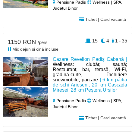
Pensiune Padis
Wellness | SPA,
Județul Bihor
Tichet | Card vacanță
15
4
1 - 35
1150 RON
/pers
Mic dejun și cină incluse
Cazare Revelion Padiș Cabană |
Wellness: ciubăr, saună;
Restaurant, bar, terasă, Wi-Fi,
grădină-curte, închiriere
snowmobile, parcare
| 6 km pârtia
de schi Arieșeni, 20 km Cascada
Miresei, 28 km Peștera Urșilor
Pensiune Padis
Wellness | SPA,
Județul Bihor
Tichet | Card vacanță