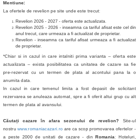
Mentiune:
La ofertele de revelion pe site unde este trecut:
Revelion 2026 - 2027 - oferta este actualizata.
Revelion 2025 - 2026 - inseamna ca tariful afisat este cel din
anul trecut, care urmeaza a fi actualizat de proprietar.
Revelion - inseamna ca tariful afisat urmeaza a fi actualizat
de proprietar.
*Chiar si in cazul in care intalniti prima varianta – oferta este
actualizata – exista posibilitatea ca unitatea de cazare sa fie
pre-rezervat cu un termen de plata al acontului pana la o
anumita data.
In cazul in care temenul limita a fost depasit de solicitant
rezervarea se anuleaza automat, spre a fi oferit altui grup cu alt
termen de plata al avansului.
Căutați cazare în afara sezonului de revelion?
Site-ul
nostru
www.romaniacazari.ro
are ca scop promovarea ofertelor -
a peste 2000 de unitati de cazare - din
Romania
: Hoteluri,