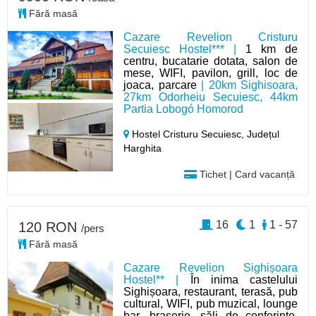
Fără masă
Cazare Revelion Cristuru
Secuiesc Hostel*** |
1 km de
centru, bucatarie dotata, salon de
mese, WIFI, pavilon, grill, loc de
joaca, parcare
| 20km Sighisoara,
27km Odorheiu Secuiesc, 44km
Partia Lobogó Homorod
Hostel Cristuru Secuiesc,
Județul
Harghita
Tichet | Card vacanță
16
1
1 - 57
120 RON
/pers
Fără masă
Cazare Revelion Sighișoara
Hostel** |
În inima castelului
Sighișoara, restaurant, terasă, pub
cultural, WIFI, pub muzical, lounge
bar, braserie, săli de conferințe,