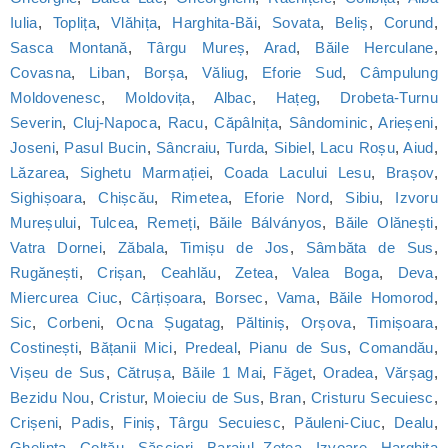
Iulia
,
Toplița
,
Vlăhița
,
Harghita-Băi
,
Sovata
,
Beliș
,
Corund
,
Sasca Montană
,
Târgu Mureș
,
Arad
,
Băile Herculane
,
Covasna
,
Liban
,
Borșa
,
Văliug
,
Eforie Sud
,
Câmpulung
Moldovenesc
,
Moldovița
,
Albac
,
Hațeg
,
Drobeta-Turnu
Severin
,
Cluj-Napoca
,
Racu
,
Căpâlnița
,
Sândominic
,
Arieșeni
,
Joseni
,
Pasul Bucin
,
Sâncraiu
,
Turda
,
Sibiel
,
Lacu Roșu
,
Aiud
,
Lăzarea
,
Sighetu Marmației
,
Coada Lacului Lesu
,
Brașov
,
Sighișoara
,
Chișcău
,
Rimetea
,
Eforie Nord
,
Sibiu
,
Izvoru
Mureșului
,
Tulcea
,
Remeți
,
Băile Bálványos
,
Băile Olănești
,
Vatra Dornei
,
Zăbala
,
Timișu de Jos
,
Sâmbăta de Sus
,
Rugănești
,
Crișan
,
Ceahlău
,
Zetea
,
Valea Boga
,
Deva
,
Miercurea Ciuc
,
Cârțișoara
,
Borsec
,
Vama
,
Băile Homorod
,
Sic
,
Corbeni
,
Ocna Șugatag
,
Păltiniș
,
Orșova
,
Timișoara
,
Costinești
,
Bățanii Mici
,
Predeal
,
Pianu de Sus
,
Comandău
,
Vișeu de Sus
,
Cătrușa
,
Băile 1 Mai
,
Făget
,
Oradea
,
Vărșag
,
Bezidu Nou
,
Cristur
,
Moieciu de Sus
,
Bran
,
Cristuru Secuiesc
,
Crișeni
,
Padis
,
Finiș
,
Târgu Secuiesc
,
Păuleni-Ciuc
,
Dealu
,
Ghelința
,
Coltău
,
Săsciori
,
Barajul Zetea
,
Izvoare
,
Harghita