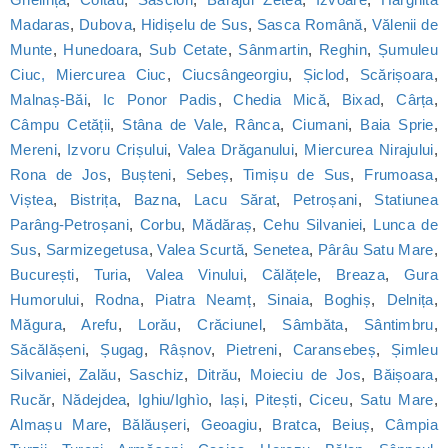
Madaras
,
Dubova
,
Hidișelu de Sus
,
Sasca Română
,
Vălenii de
Munte
,
Hunedoara
,
Sub Cetate
,
Sânmartin
,
Reghin
,
Șumuleu
Ciuc, Miercurea Ciuc
,
Ciucsângeorgiu
,
Șiclod
,
Scărișoara
,
Malnaș-Băi
,
Ic Ponor Padis
,
Chedia Mică
,
Bixad
,
Cârța
,
Câmpu Cetății
,
Stâna de Vale
,
Rânca
,
Ciumani
,
Baia Sprie
,
Mereni
,
Izvoru Crișului
,
Valea Drăganului
,
Miercurea Nirajului
,
Rona de Jos
,
Bușteni
,
Sebeș
,
Timișu de Sus
,
Frumoasa
,
Viștea
,
Bistrița
,
Bazna
,
Lacu Sărat
,
Petroșani
,
Statiunea
Parâng-Petroșani
,
Corbu
,
Mădăraș
,
Cehu Silvaniei
,
Lunca de
Sus
,
Sarmizegetusa
,
Valea Scurtă
,
Senetea
,
Pârâu Satu Mare
,
București
,
Turia
,
Valea Vinului
,
Călățele
,
Breaza
,
Gura
Humorului
,
Rodna
,
Piatra Neamț
,
Sinaia
,
Boghiș
,
Delnița
,
Măgura
,
Arefu
,
Lorău
,
Crăciunel
,
Sâmbăta
,
Sântimbru
,
Săcălășeni
,
Șugag
,
Râșnov
,
Pietreni
,
Caransebeș
,
Șimleu
Silvaniei
,
Zalău
,
Saschiz
,
Ditrău
,
Moieciu de Jos
,
Băișoara
,
Rucăr
,
Nădejdea
,
Ighiu/Ighìo
,
Iași
,
Pitești
,
Ciceu
,
Satu Mare
,
Almașu Mare
,
Bălăușeri
,
Geoagiu
,
Bratca
,
Beiuș
,
Câmpia