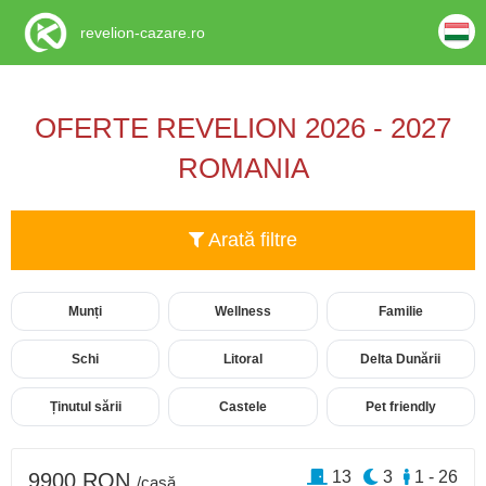
revelion-cazare.ro
OFERTE REVELION 2026 - 2027
ROMANIA
Arată filtre
Munți
Wellness
Familie
Schi
Litoral
Delta Dunării
Ținutul sării
Castele
Pet friendly
13
3
1 - 26
9900 RON
/casă