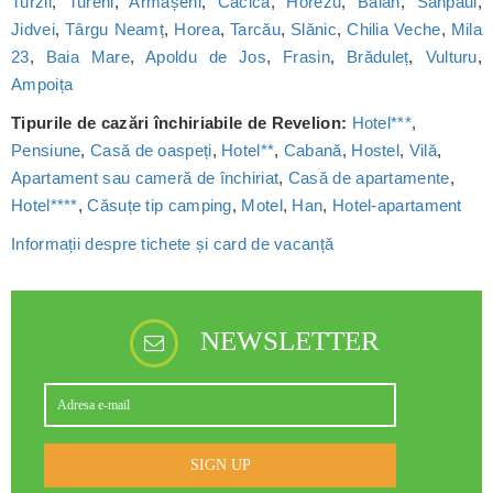
Turzii
,
Tureni
,
Armășeni
,
Cacica
,
Horezu
,
Bălan
,
Sânpaul
,
Jidvei
,
Târgu Neamț
,
Horea
,
Tarcău
,
Slănic
,
Chilia Veche
,
Mila
23
,
Baia Mare
,
Apoldu de Jos
,
Frasin
,
Brăduleț
,
Vulturu
,
Ampoița
Tipurile de cazări închiriabile de Revelion:
Hotel***
,
Pensiune
,
Casă de oaspeți
,
Hotel**
,
Cabană
,
Hostel
,
Vilă
,
Apartament sau cameră de închiriat
,
Casă de apartamente
,
Hotel****
,
Căsuțe tip camping
,
Motel
,
Han
,
Hotel-apartament
Informații despre tichete și card de vacanță
NEWSLETTER
SIGN UP