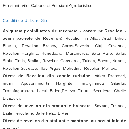
Pensiuni, Vile, Cabane si Pensiuni Agroturistice.
Conditii de Utilizare Site
;
Asiguram posibilitatea de rezervare - cazare pt Revelion -
avem pachete de Revelion:
Revelion in Alba, Arad, Bihor,
Bistrita, Revelion Brasov, Caras-Severin, Cluj, Covasna,
Revelion Harghita, Hunedoara, Maramures, Satu Mare, Salaj,
Sibiu, Timis, Braila , Revelion Constanta, Tulcea, Bacau, Neamt,
Revelion Suceava, Ilfov, Arges, Mehedinti, Revelion Prahova
Oferte de Revelion din zonele turistice:
Valea Prahovei,
muntii Apuseni,muntii Harghitei, marginimea Sibiului,
Transfagarasan- Lacul Balea,Retezat,Tinutul Secuiesc, Cheile
Bicazului,
Oferte de revelion din statiunile balneare:
Sovata, Tusnad,
Baile Herculane, Baile Felix, 1 Mai
Oferte de revelion din statiunile montane, cu posibiltate de
a schia: