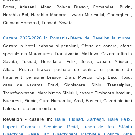
Borsa, Arieseni, Albac, Poiana Brasov, Comandau, Bucin,
Harghita Bai, Harghita Madaras, Izvoru Muresului, Gheorgheni,
Ciumani,Homorod, Tusnad, Sovata
Cazare 2025-2026 in Romania
-
Oferte de Revelion la munte
.
Cazare in hotel, cabana si pensiuni, Oferte de cazare, oferte
speciale din Maramures, Transilvania, Moldova. Cazare ieftin la
Sovata, Tusnad, Herculane, Felix, Borsa, cabane Arieseni,
Albac, Poiana Brasov pachete de odihna si pachete de
tratament, pensiune Brasov, Bran, Moeciu, Cluj, Lacu Rosu,
casa de vacanta Praid, Sighisoara, Sibiu, Transalpina,
Transfagarasan, Marginimea Sibiului, cazare Timisoara hoteluri,
Bucuresti, Sinaia, Gura Humorului, Arad, Busteni, Cazari statiuni
balneare, statiuni montane.
Revelion - cazare in:
Băile Tușnad
,
Zărnești
,
Băile Felix
,
Lupeni
,
Odorheiu Secuiesc
,
Praid
,
Lunca de Jos
,
Sfântu
Gheorghe
,
Balea Lac
,
Gheorgheni
,
Răchițele
,
Colibița
,
Alba