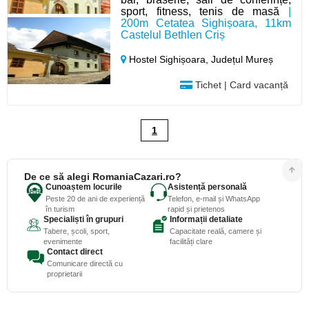
sport, fitness, tenis de masă
|
200m Cetatea Sighișoara, 11km
Castelul Bethlen Criș
Hostel Sighișoara,
Județul Mureș
Tichet | Card vacanță
1
De ce să alegi RomaniaCazari.ro?
Cunoaștem locurile
Asistență personală
Peste 20 de ani de experiență
Telefon, e-mail și WhatsApp
în turism
rapid și prietenos
Specialiști în grupuri
Informații detaliate
Tabere, școli, sport,
Capacitate reală, camere și
evenimente
facilități clare
Contact direct
Comunicare directă cu
proprietarii