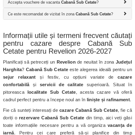
Accepta vouchere de vacanta
Cabană Sub Cetate
?
Ce este recomandat de vizitat în zona
Cabană Sub Cetate
?
Informații utile și termeni frecvent căutați
pentru cazare despre Cabană Sub
Cetate pentru Revelion 2026-2027
Planificați să petreceți un
Revelion
de neuitat în zona
Județul
Harghita
?
Cabană Sub Cetate
este alegerea ideală pentru un
sejur relaxant
și festiv, cu opțiuni variate de
cazare
confortabilă
și
servicii de calitate
superioară. Situat în
pitoreasca
localitate Sub Cetate
, acesta cazare vă oferă
cadrul perfect pentru a începe noul an în
liniște și rafinament
.
Fie că sunteți interesați de
cazare Cabană Sub Cetate
, fie că
doriți o
rezervare Cabană Sub Cetate
din timp, aici veți găsi
toate informațiile necesare pentru a vă organiza
vacanța de
iarnă
. Pentru cei care preferă să-și planifice din timp