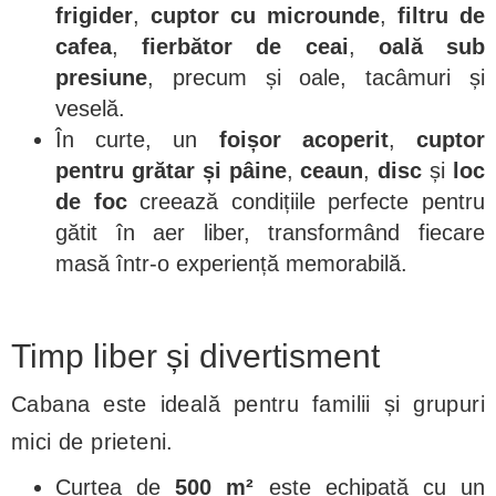
frigider
,
cuptor cu microunde
,
filtru de
cafea
,
fierbător de ceai
,
oală sub
presiune
, precum și oale, tacâmuri și
veselă.
În curte, un
foișor acoperit
,
cuptor
pentru grătar și pâine
,
ceaun
,
disc
și
loc
de foc
creează condițiile perfecte pentru
gătit în aer liber, transformând fiecare
masă într-o experiență memorabilă.
Timp liber și divertisment
Cabana este ideală pentru familii și grupuri
mici de prieteni.
Curtea de
500 m²
este echipată cu un