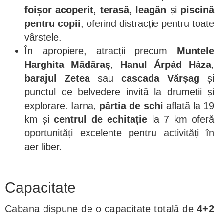
foișor acoperit
,
terasă
,
leagăn
și
piscină
pentru copii
, oferind distracție pentru toate
vârstele.
În apropiere, atracții precum
Muntele
Harghita Mădăraș
,
Hanul Árpád Háza
,
barajul Zetea
sau
cascada Vărșag
și
punctul de belvedere invită la drumeții și
explorare. Iarna,
pârtia de schi
aflată la 19
km și
centrul de echitație
la 7 km oferă
oportunități excelente pentru activități în
aer liber.
Capacitate
Cabana dispune de o capacitate totală de
4+2