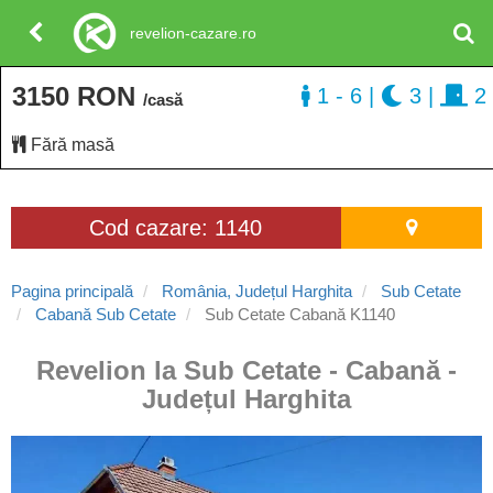
revelion-cazare.ro
3150 RON
1 - 6
|
3
|
2
/casă
Fără masă
Cod cazare: 1140
Pagina principală
România, Județul Harghita
Sub Cetate
Cabană Sub Cetate
Sub Cetate Cabană K1140
Revelion la Sub Cetate - Cabană -
Județul Harghita