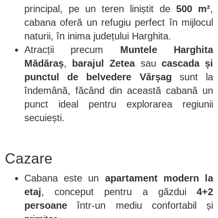
principal, pe un teren liniștit de
500 m²
,
cabana oferă un refugiu perfect în mijlocul
naturii, în inima județului Harghita.
Atracții precum
Muntele Harghita
Mădăraș
,
barajul Zetea
sau
cascada și
punctul de belvedere Vărșag
sunt la
îndemână, făcând din această cabană un
punct ideal pentru explorarea regiunii
secuiești.
Cazare
Cabana este un
apartament modern la
etaj
, conceput pentru a găzdui
4+2
persoane
într-un mediu confortabil și