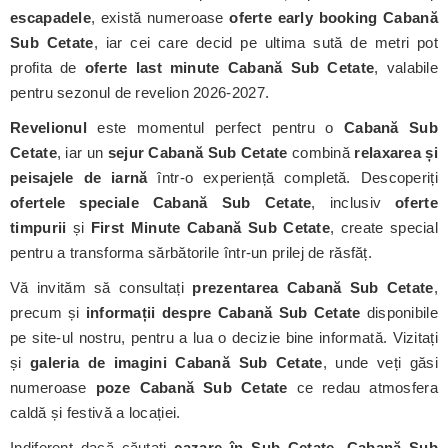
escapadele
, există numeroase
oferte early booking Cabană
Sub Cetate
, iar cei care decid pe ultima sută de metri pot
profita de
oferte last minute Cabană Sub Cetate
, valabile
pentru sezonul de revelion 2026-2027.
Revelionul
este momentul perfect pentru o
Cabană Sub
Cetate
, iar un
sejur Cabană Sub Cetate
combină
relaxarea și
peisajele de iarnă
într-o experiență completă. Descoperiți
ofertele speciale Cabană Sub Cetate
, inclusiv
oferte
timpurii
și
First Minute Cabană Sub Cetate
, create special
pentru a transforma sărbătorile într-un prilej de răsfăț.
Vă invităm să consultați
prezentarea Cabană Sub Cetate
,
precum și
informații despre Cabană Sub Cetate
disponibile
pe site-ul nostru, pentru a lua o decizie bine informată. Vizitați
și
galeria de imagini Cabană Sub Cetate
, unde veți găsi
numeroase
poze Cabană Sub Cetate
ce redau atmosfera
caldă și festivă a locației.
Indiferent dacă căutați
cazare în Sub Cetate, Cabană Sub