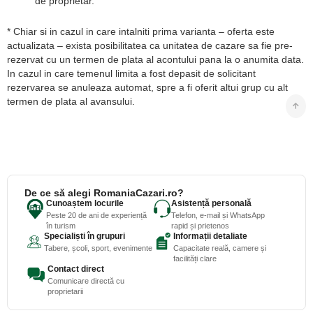
de proprietar.
* Chiar si in cazul in care intalniti prima varianta – oferta este
actualizata – exista posibilitatea ca unitatea de cazare sa fie pre-
rezervat cu un termen de plata al acontului pana la o anumita data.
In cazul in care temenul limita a fost depasit de solicitant
rezervarea se anuleaza automat, spre a fi oferit altui grup cu alt
termen de plata al avansului.
De ce să alegi RomaniaCazari.ro?
Cunoaștem locurile
Asistență personală
Peste 20 de ani de experiență
Telefon, e-mail și WhatsApp
în turism
rapid și prietenos
Specialiști în grupuri
Informații detaliate
Tabere, școli, sport, evenimente
Capacitate reală, camere și
facilități clare
Contact direct
Comunicare directă cu
proprietarii