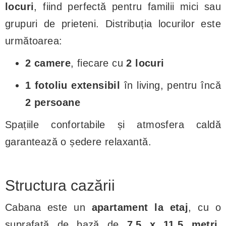
locuri
, fiind perfectă pentru familii mici sau
grupuri de prieteni. Distribuția locurilor este
următoarea:
2 camere
, fiecare cu
2 locuri
1 fotoliu extensibil
în living, pentru încă
2 persoane
Spațiile confortabile și atmosfera caldă
garantează o ședere relaxantă.
Structura cazării
Cabana este un
apartament la etaj
, cu o
suprafață de bază de
7,5 x 11,5 metri
.