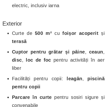
electric, inclusiv iarna
Exterior
Curte de
500 m²
cu
foișor acoperit
și
terasă
Cuptor pentru grătar și pâine
,
ceaun
,
disc
,
loc de foc
pentru activități în aer
liber
Facilități pentru copii:
leagăn
,
piscină
pentru copii
Parcare în curte
pentru sosiri sigure și
convenabile