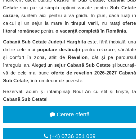
Cetate
sau pur și simplu opțiuni variate pentru
Sub Cetate
cazare
, suntem aici pentru a vă ghida. În plus, dacă luați în
calcul și un sejur la mare în
timpul verii
, nu ratați
oferte
litoral românesc
pentru
o vacanță completă în România
.
Cabană Sub Cetate
Județul Harghita
este, fără îndoială, una
dintre cele mai
populare destinații
pentru relaxare, sănătate
și confort în zona, atât de
Revelion
, cât și pe parcursul
întregului an. Alegeți un
sejur Cabană Sub Cetate
și bucurați-
vă de cele mai bune
oferte de revelion 2026-2027 Cabană
Sub Cetate
, într-un decor de poveste.
Rezervați acum și întâmpinați Noul An cu stil și liniște, la
Cabană Sub Cetate
!
Cerere ofertă
(+4) 0736 651 069