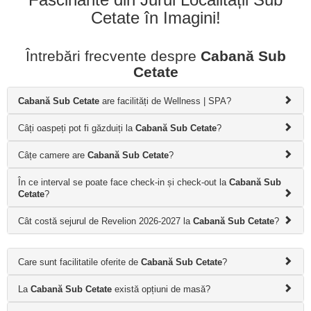
Cetate în Imagini!
Întrebări frecvente despre
Cabană Sub
Cetate
Cabană Sub Cetate
are facilități de Wellness | SPA?
Câți oaspeți pot fi găzduiți la
Cabană Sub Cetate
?
Câțe camere are
Cabană Sub Cetate
?
În ce interval se poate face check-in și check-out la
Cabană Sub
Cetate
?
Cât costă sejurul de Revelion 2026-2027 la
Cabană Sub Cetate
?
Care sunt facilitatile oferite de
Cabană Sub Cetate
?
La
Cabană Sub Cetate
există opțiuni de masă?