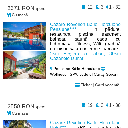
12
3
1 - 32
2371 RON
/pers
Cu masă
Cazare Revelion Băile Herculane
Pensiune**** |
In pădure,
restaurant, piscina, tratament
balnear, saună, cada cu
hidromasaj, fitness, Wifi, gradină
cu foișor, sală conferințe, parcare
|
5km Peștera cu aburi, 30km
Cazanele Dunării
Pensiune Băile Herculane
Wellness | SPA, Județul Caraș-Severin
Tichet | Card vacanță
19
3
1 - 38
2550 RON
/pers
Cu masă
Cazare Revelion Baile Herculane
Hotel*** |
SPA și centru de