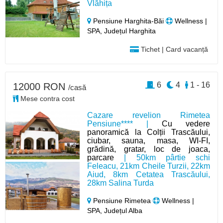
Vlăhița
Pensiune Harghita-Băi
Wellness |
SPA, Județul Harghita
Tichet | Card vacanță
6
4
1 - 16
12000 RON
/casă
Mese contra cost
Cazare revelion Rimetea
Pensiune**** |
Cu vedere
panoramică la Colții Trascăului,
ciubar, sauna, masa, WI-FI,
grădină, gratar, loc de joaca,
parcare
| 50km pârtie schi
Feleacu, 21km Cheile Turzii, 22km
Aiud, 8km Cetatea Trascăului,
28km Salina Turda
Pensiune Rimetea
Wellness |
SPA, Județul Alba