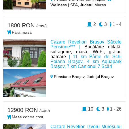
Wellness | SPA, Județul Mureș
2
3
1 - 4
1800 RON
/casă
Fără masă
Cazare Revelion Brașov Săcele
Pensiune*** |
Bucătărie utilată,
sufragerie, masă, Wi-Fi, grătar,
parcare
| 11 km Pârtie de Schi
Poiana Brașov, 4 km Aquapark
Brașov, 7 km Canionul 7 Scări
Pensiune Brașov,
Județul Brașov
10
3
1 - 26
12900 RON
/casă
Mese contra cost
Cazare Revelion Izvoru Mureșului