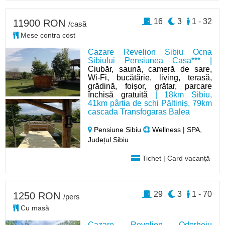
16
3
1 - 32
11900 RON
/casă
Mese contra cost
Cazare Revelion Sibiu Ocna
Sibiului Pensiunea Casa*** |
Ciubăr, saună, cameră de sare,
Wi-Fi, bucătărie, living, terasă,
grădină, foișor, grătar, parcare
închisă gratuită
| 18km Sibiu,
41km pârtia de schi Păltiniș, 79km
cascada Transfogaras Balea
Pensiune Sibiu
Wellness | SPA,
Județul Sibiu
Tichet | Card vacanță
29
3
1 - 70
1250 RON
/pers
Cu masă
Cazare Revelion Odorheiu