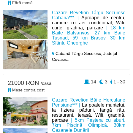
Fără masă
Cazare Revelion Târgu Secuiesc
Cabana*** |
Aproape de centru,
camere cu aer conditionat, Wifi,
curte, gradina, parcare
| 18 km
Baile Balvanyos, 27 km Baile
Tusnad, 59 km Brasov, 30 km
Sfântu Gheorghe
Cabană Târgu Secuiesc,
Județul
Covasna
14
3
1 - 30
21000 RON
/casă
Mese contra cost
Cazare Revelion Băile Herculane
Pensiune*** |
La poalele muntelui,
la liziera pădurii, lângă rău,
restaurant, terasă, Wifi, gradină,
parcare
| 5km Peștera cu aburi,
7km Piscină Olimpică, 30km
Cazanele Dunării