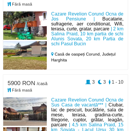
Fără masă
Cazare Revelion Corund Ocna de
Jos Pensiune |
Bucatarie,
sufragerie, aer conditionat, Wifi,
terasa, curte, gratar, parcare
| 2 km
Salina Praid, 10 km partia de schi
Alunis Sovata, 20 km Partia de
schi Pasul Bucin
Casă de oaspeți Corund,
Județul
Harghita
3
3
1 - 10
5900 RON
/casă
Fără masă
Cazare Revelion Corund Ocna de
Sus Casa de vacanță*** |
Ciubar,
lac de pescuit, bucătărie, sala de
mese, terasa, gradina-curte,
filegorie, cuptor, grătar, leagăn,
parcare
| 4,5 km Salina Praid, 15
km Sovata - Lacul Ursu 30 km