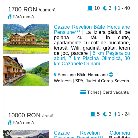
10
3
1 - 40
1700 RON
/cameră
Fără masă
Cazare Revelion Băile Herculane
Pensiune*** |
La liziera pădurii pe
poiana cu rău in curte,
apartamente cu colt de bucătărie,
terasă, Wifi, gradină, grătar, teren
de joc, parcare
| 5 km Peștera cu
aburi, 7 km Piscină Olimpică, 30
km Cazanele Dunării
Pensiune Băile Herculane
Wellness | SPA, Județul Caraș-Severin
Tichet | Card vacanță
5
3
1 - 24
10000 RON
/casă
Fără masă
Cazare Revelion Odorheiu