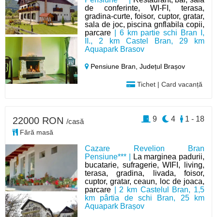
de conferinte, WI-FI, terasa,
gradina-curte, foisor, cuptor, gratar,
sala de joc, piscina gnflabila copii,
parcare
| 6 km partie schi Bran I,
II., 2 km Castel Bran, 29 km
Aquapark Brasov
Pensiune Bran,
Județul Brașov
Tichet | Card vacanță
9
4
1 - 18
22000 RON
/casă
Fără masă
Cazare Revelion Bran
Pensiune*** |
La marginea padurii,
bucatarie, sufragerie, WIFI, living,
terasa, gradina, livada, foisor,
cuptor, gratar, ceaun, loc de joaca,
parcare
| 2 km Castelul Bran, 1,5
km pârtia de schi Bran, 25 km
Aquapark Brașov