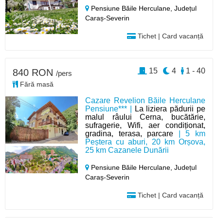
Pensiune Băile Herculane,
Județul
Caraș-Severin
Tichet | Card vacanță
15
4
1 - 40
840 RON
/pers
Fără masă
Cazare Revelion Băile Herculane
Pensiune*** |
La liziera pădurii pe
malul râului Cerna, bucătărie,
sufragerie, Wifi, aer condiționat,
gradina, terasa, parcare
| 5 km
Peștera cu aburi, 20 km Orșova,
25 km Cazanele Dunării
Pensiune Băile Herculane,
Județul
Caraș-Severin
Tichet | Card vacanță