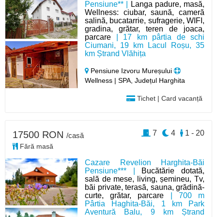
Pensiune** |
Langa padure, masă,
Wellness: ciubar, saună, cameră
salină, bucatarrie, sufragerie, WIFI,
gradina, grătar, teren de joaca,
parcare
| 17 km pârtia de schi
Ciumani, 19 km Lacul Roșu, 35
km Ștrand Vlăhița
Pensiune Izvoru Mureșului
Wellness | SPA, Județul Harghita
Tichet | Card vacanță
7
4
1 - 20
17500 RON
/casă
Fără masă
Cazare Revelion Harghita-Băi
Pensiune*** |
Bucătărie dotată,
sală de mese, living, șemineu, Tv,
băi private, terasă, sauna, grădină-
curte, grătar, parcare
| 700 m
Pârtia Haghita-Băi, 1 km Park
Aventură Balu, 9 km Ștrand