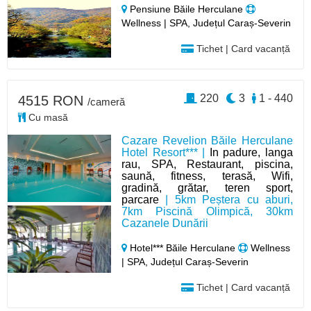
Pensiune Băile Herculane
Wellness | SPA, Județul Caraș-Severin
Tichet | Card vacanță
220
3
1 - 440
4515 RON
/cameră
Cu masă
Cazare Revelion Băile Herculane
Hotel Resort*** |
In padure, langa
rau, SPA, Restaurant, piscina,
saună, fitness, terasă, Wifi,
gradină, grătar, teren sport,
parcare
| 5km Peștera cu aburi,
7km Piscină Olimpică, 30km
Cazanele Dunării
Hotel*** Băile Herculane
Wellness
| SPA, Județul Caraș-Severin
Tichet | Card vacanță