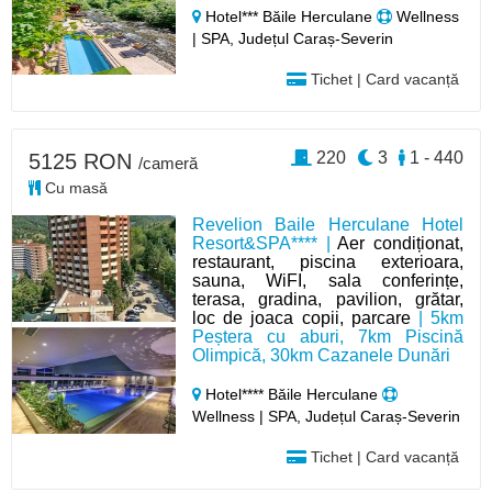
Hotel*** Băile Herculane
Wellness
| SPA, Județul Caraș-Severin
Tichet | Card vacanță
220
3
1 - 440
5125 RON
/cameră
Cu masă
Revelion Baile Herculane Hotel
Resort&SPA**** |
Aer condiționat,
restaurant, piscina exterioara,
sauna, WiFI, sala conferințe,
terasa, gradina, pavilion, grătar,
loc de joaca copii, parcare
| 5km
Peștera cu aburi, 7km Piscină
Olimpică, 30km Cazanele Dunări
Hotel**** Băile Herculane
Wellness | SPA, Județul Caraș-Severin
Tichet | Card vacanță