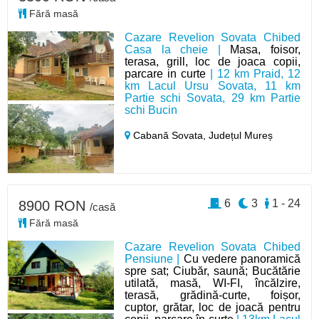
Fără masă
Cazare Revelion Sovata Chibed
Casa la cheie |
Masa, foisor,
terasa, grill, loc de joaca copii,
parcare in curte
| 12 km Praid, 12
km Lacul Ursu Sovata, 11 km
Partie schi Sovata, 29 km Partie
schi Bucin
Cabană Sovata,
Județul Mureș
6
3
1 - 24
8900 RON
/casă
Fără masă
Cazare Revelion Sovata Chibed
Pensiune |
Cu vedere panoramică
spre sat; Ciubăr, saună; Bucătărie
utilată, masă, WI-FI, încălzire,
terasă, grădină-curte, foișor,
cuptor, grătar, loc de joacă pentru