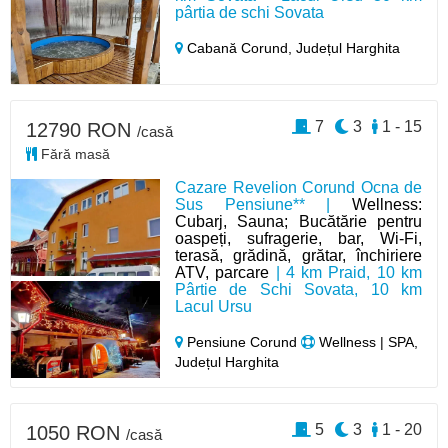
pârtia de schi Sovata
Cabană Corund,
Județul Harghita
7
3
1 - 15
12790 RON
/casă
Fără masă
Cazare Revelion Corund Ocna de
Sus Pensiune** |
Wellness:
Cubarj, Sauna; Bucătărie pentru
oaspeți, sufragerie, bar, Wi-Fi,
terasă, grădină, grătar, închiriere
ATV, parcare
| 4 km Praid, 10 km
Pârtie de Schi Sovata, 10 km
Lacul Ursu
Pensiune Corund
Wellness | SPA,
Județul Harghita
5
3
1 - 20
1050 RON
/casă