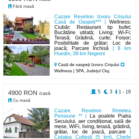
Fără masă
Cazare Revelion Izvoru Crișului
Casă de Oaspeți*** |
Wellness:
Ciubăr; Restaurant tip bufet;
Bucătărie utilată; Living; Wi-Fi;
Terasă; Grădină, curte; Foișor;
Posibilitate de grătar; Loc de
joacă; Parcare închisă
| 8 km
Huedin, 39 km Negreni
Casă de oaspeți Izvoru Crișului
Wellness | SPA, Județul Cluj
5
3
1 - 18
4900 RON
/casă
Cu masă
Cazare Revelion Rimetea
Pensiune ** |
La poalele Piatra
Secuiului, aer condiționat, sală de
mese, WiFi, living, terasă, grădină,
grătar, loc de joacă, parcare
|
Cetatea Colțești (5 km), Cheile