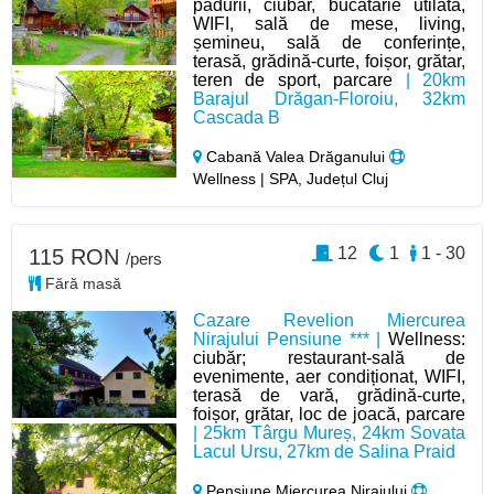
pădurii, ciubar, bucătărie utilată,
WIFI, sală de mese, living,
șemineu, sală de conferințe,
terasă, grădină-curte, foișor, grătar,
teren de sport, parcare
| 20km
Barajul Drăgan-Floroiu, 32km
Cascada B
Cabană Valea Drăganului
Wellness | SPA, Județul Cluj
12
1
1 - 30
115 RON
/pers
Fără masă
Cazare Revelion Miercurea
Nirajului Pensiune *** |
Wellness:
ciubăr; restaurant-sală de
evenimente, aer condiționat, WIFI,
terasă de vară, grădină-curte,
foișor, grătar, loc de joacă, parcare
| 25km Târgu Mureș, 24km Sovata
Lacul Ursu, 27km de Salina Praid
Pensiune Miercurea Nirajului