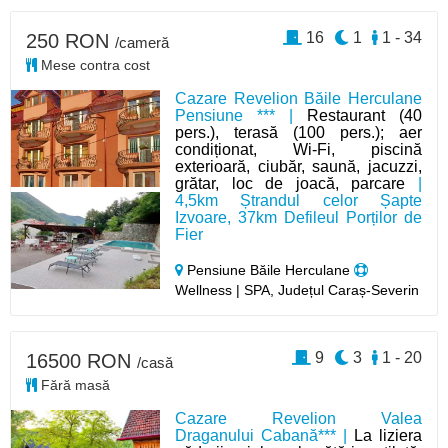
16
1
1 - 34
250 RON
/cameră
Mese contra cost
Cazare Revelion Băile Herculane
Pensiune *** |
Restaurant (40
pers.), terasă (100 pers.); aer
condiționat, Wi-Fi, piscină
exterioară, ciubăr, saună, jacuzzi,
grătar, loc de joacă, parcare
|
4,5km Ștrandul celor Șapte
Izvoare, 37km Defileul Porților de
Fier
Pensiune Băile Herculane
Wellness | SPA, Județul Caraș-Severin
9
3
1 - 20
16500 RON
/casă
Fără masă
Cazare Revelion Valea
Draganului Cabană*** |
La liziera