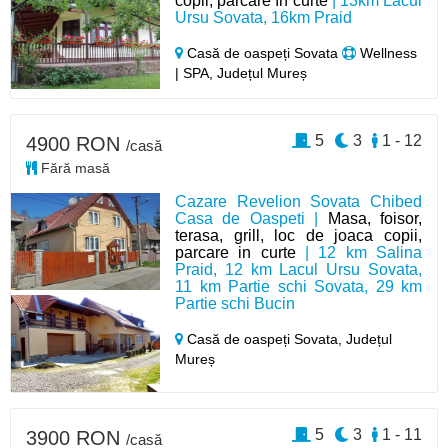
copii, parcare în curte
| 13km Lacul
Ursu Sovata, 16km Praid
Casă de oaspeți Sovata
Wellness
| SPA, Județul Mureș
5
3
1 - 12
4900 RON
/casă
Fără masă
Cazare Revelion Sovata Chibed
Casa de Oaspeti |
Masa, foisor,
terasa, grill, loc de joaca copii,
parcare in curte
| 12 km Salina
Praid, 12 km Lacul Ursu Sovata,
11 km Partie schi Sovata, 29 km
Partie schi Bucin
Casă de oaspeți Sovata,
Județul
Mureș
5
3
1 - 11
3900 RON
/casă