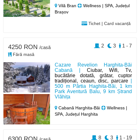
Vilă Bran
Wellness | SPA, Județul
Brașov
Tichet | Card vacanță
2
3
1 - 7
4250 RON
/casă
Fără masă
Cazare Revelion Harghita-Băi
Cabană |
Ciubar, Wifi, Tv,
bucătărie dotată, grătar, cuptor
tradițional, ceaun, disc, parcare
|
500 m Pârtia Haghita-Băi, 1 km
Park Aventură Balu, 9 km Ștrand
Vlăhița
Cabană Harghita-Băi
Wellness |
SPA, Județul Harghita
8
3
1 - 19
6300 RON
/casă