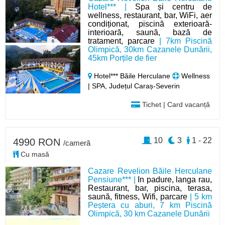
Hotel*** |
Spa și centru de
wellness, restaurant, bar, WiFi, aer
condiționat, piscină exterioară-
interioară, saună, bază de
tratament, parcare
| 7km Piscină
Olimpică, 30km Cazanele Dunării,
45km Porțile de fier
Hotel*** Băile Herculane
Wellness
| SPA, Județul Caraș-Severin
Tichet | Card vacanță
10
3
1 - 22
4990 RON
/cameră
Cu masă
Cazare Revelion Băile Herculane
Pensiune*** |
In padure, langa rau,
Restaurant, bar, piscina, terasa,
saună, fitness, Wifi, parcare
| 5 km
Peștera cu aburi, 7 km Piscină
Olimpică, 30 km Cazanele Dunării