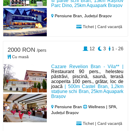
si pârtie schi Bran, 13km Râșnov
Parc Dino, 25km Aquapark Brașov
Pensiune Bran,
Județul Brașov
Tichet | Card vacanță
12
3
1 - 26
2000 RON
/pers
Cu masă
Cazare Revelion Bran - Vila** |
Restaurant 90 pers., helesteu
păstrăvi, piscină, saună, terasă
acoperita 100 pers., grătar, loc de
joacă
| 500m Castel Bran, 1,2km
stațiune schi Bran, 25km Aquapark
Brașov
Pensiune Bran
Wellness | SPA,
Județul Brașov
Tichet | Card vacanță