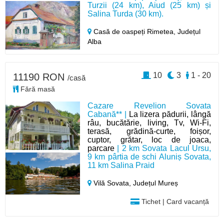
Turzii (24 km), Aiud (25 km) și
Salina Turda (30 km).
Casă de oaspeți Rimetea,
Județul
Alba
10
3
1 - 20
11190 RON
/casă
Fără masă
Cazare Revelion Sovata
Cabană** |
La lizera pădurii, lângă
râu, bucătărie, living, Tv, Wi-Fi,
terasă, grădină-curte, foișor,
cuptor, grătar, loc de joaca,
parcare
| 2 km Sovata Lacul Ursu,
9 km pârtia de schi Aluniș Sovata,
11 km Salina Praid
Vilă Sovata,
Județul Mureș
Tichet | Card vacanță