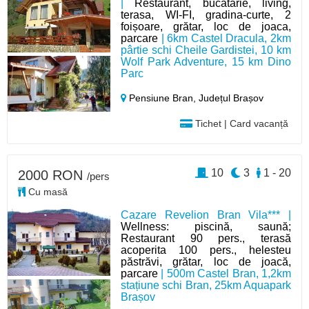
|
Restaurant, bucătărie, living,
terasa, WI-FI, gradina-curte, 2
foișoare, grătar, loc de joaca,
parcare
| 6km Castel Dracula, 2km
pârtie schi Cheile Gardistei, 10 km
Wolf Park Adventure, 15 km Dino
Parc
Pensiune Bran,
Județul Brașov
Tichet | Card vacanță
10
3
1 - 20
2000 RON
/pers
Cu masă
Cazare Revelion Bran Vila*** |
Wellness: piscină, saună;
Restaurant 90 pers., terasă
acoperita 100 pers., helesteu
păstrăvi, grătar, loc de joacă,
parcare
| 500m Castel Bran, 1,2km
stațiune schi Bran, 25km Aquapark
Brașov