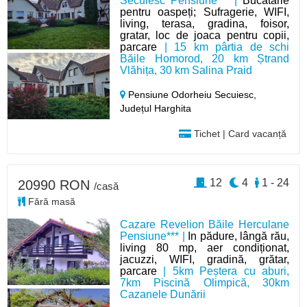
Secuiesc Pensiune*** |
Bucătărie
pentru oaspeți; Sufragerie, WIFI,
living, terasa, gradina, foisor,
gratar, loc de joaca pentru copii,
parcare
| 15 km pârtia de schi
Băile Homorod, 20 km Ștrand
Vlăhița, 30 km Salina Praid
Pensiune Odorheiu Secuiesc,
Județul Harghita
Tichet | Card vacanță
12
4
1 - 24
20990 RON
/casă
Fără masă
Cazare Revelion Băile Herculane
Pensiune*** |
In pădure, lângă rău,
living 80 mp, aer condiționat,
jacuzzi, WIFI, gradină, grătar,
parcare
| 5km Peștera cu aburi,
7km Piscină Olimpică, 30km
Cazanele Dunării