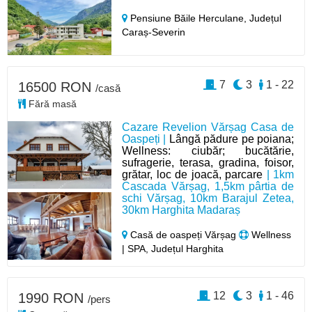
Pensiune Băile Herculane,
Județul
Caraș-Severin
7
3
1 - 22
16500 RON
/casă
Fără masă
Cazare Revelion Vărșag Casa de
Oaspeți |
Lângă pădure pe poiana;
Wellness: ciubăr; bucătărie,
sufragerie, terasa, gradina, foisor,
grătar, loc de joacă, parcare
| 1km
Cascada Vărșag, 1,5km pârtia de
schi Vărșag, 10km Barajul Zetea,
30km Harghita Madaraș
Casă de oaspeți Vărșag
Wellness
| SPA, Județul Harghita
12
3
1 - 46
1990 RON
/pers