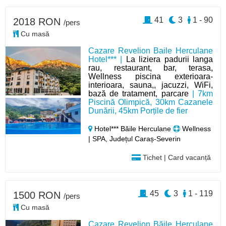
41
3
1 - 90
2018 RON
/pers
Cu masă
Cazare Revelion Baile Herculane
Hotel*** |
La liziera padurii langa
rau, restaurant, bar, terasa,
Wellness piscina exterioara-
interioara, sauna,, jacuzzi, WiFi,
bază de tratament, parcare
| 7km
Piscină Olimpică, 30km Cazanele
Dunării, 45km Porțile de fier
Hotel*** Băile Herculane
Wellness
| SPA, Județul Caraș-Severin
Tichet | Card vacanță
45
3
1 - 119
1500 RON
/pers
Cu masă
Cazare Revelion Băile Herculane