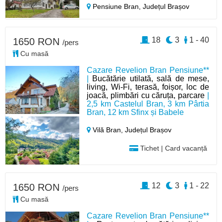
Pensiune Bran,
Județul Brașov
18
3
1 - 40
1650 RON
/pers
Cu masă
Cazare Revelion Bran Pensiune**
|
Bucătărie utilată, sală de mese,
living, Wi-Fi, terasă, foișor, loc de
joacă, plimbări cu căruța, parcare
|
2,5 km Castelul Bran, 3 km Pârtia
Bran, 12 km Sfinx și Babele
Vilă Bran,
Județul Brașov
Tichet | Card vacanță
12
3
1 - 22
1650 RON
/pers
Cu masă
Cazare Revelion Bran Pensiune**