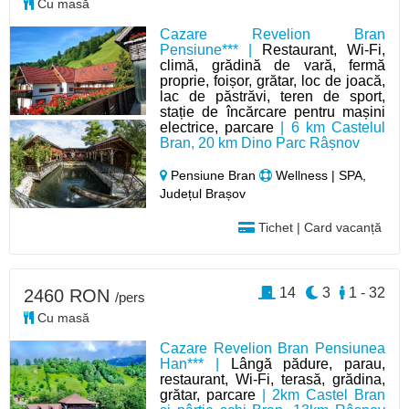
Cu masă
Cazare Revelion Bran
Pensiune*** |
Restaurant, Wi-Fi,
climă, grădină de vară, fermă
proprie, foișor, grătar, loc de joacă,
lac de păstrăvi, teren de sport,
stație de încărcare pentru mașini
electrice, parcare
| 6 km Castelul
Bran, 20 km Dino Parc Râșnov
Pensiune Bran
Wellness | SPA,
Județul Brașov
Tichet | Card vacanță
14
3
1 - 32
2460 RON
/pers
Cu masă
Cazare Revelion Bran Pensiunea
Han*** |
Lângă pădure, parau,
restaurant, Wi-Fi, terasă, grădina,
grătar, parcare
| 2km Castel Bran