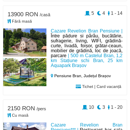
5
4
1 - 14
13900 RON
/casă
Fără masă
Cazare Revelion Bran Pensiune |
Între pădure si pârâu, bucătărie,
sufragerie, living, WIFI, grădină-
curte, livadă, foișor, grătar-ceaun,
mobilier de grădină, loc de joacă,
parcare
| 500 m Castelul Bran, 1,2
km Stațiune schi Bran, 25 km
Aquapark Brașov
Pensiune Bran,
Județul Brașov
Tichet | Card vacanță
10
3
1 - 20
2150 RON
/pers
Cu masă
Cazare Revelion Bran
Pensiune*** |
Restaurant, bar, sala