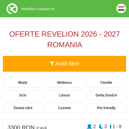
revelion-cazare.ro
OFERTE REVELION 2026 - 2027
ROMANIA
Arată filtre
Munți
Wellness
Familie
Schi
Litoral
Delta Dunării
Ținutul sării
Castele
Pet friendly
2
3
1 - 8
3300 RON
/casă