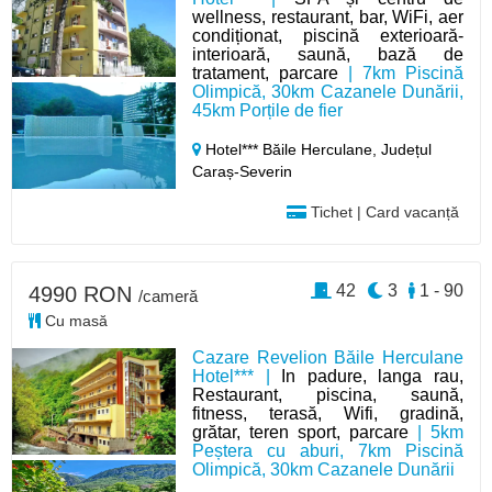
wellness, restaurant, bar, WiFi, aer
condiționat, piscină exterioară-
interioară, saună, bază de
tratament, parcare
| 7km Piscină
Olimpică, 30km Cazanele Dunării,
45km Porțile de fier
Hotel*** Băile Herculane,
Județul
Caraș-Severin
Tichet | Card vacanță
42
3
1 - 90
4990 RON
/cameră
Cu masă
Cazare Revelion Băile Herculane
Hotel*** |
In padure, langa rau,
Restaurant, piscina, saună,
fitness, terasă, Wifi, gradină,
grătar, teren sport, parcare
| 5km
Peștera cu aburi, 7km Piscină
Olimpică, 30km Cazanele Dunării