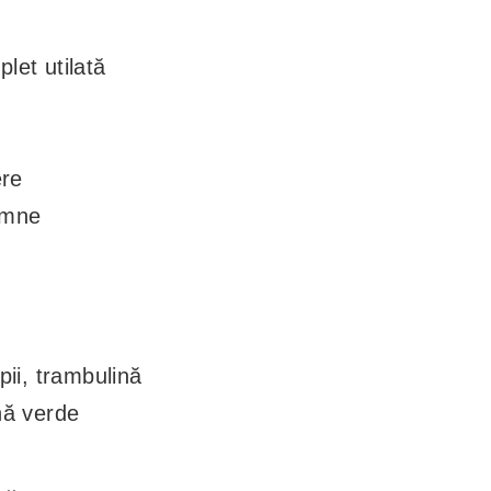
let utilată
ere
lemne
n
pii, trambulină
nă verde