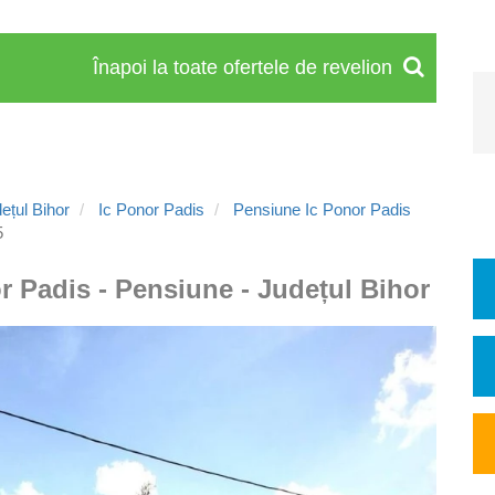
Înapoi la toate ofertele de revelion
ețul Bihor
Ic Ponor Padis
Pensiune Ic Ponor Padis
5
r Padis - Pensiune - Județul Bihor