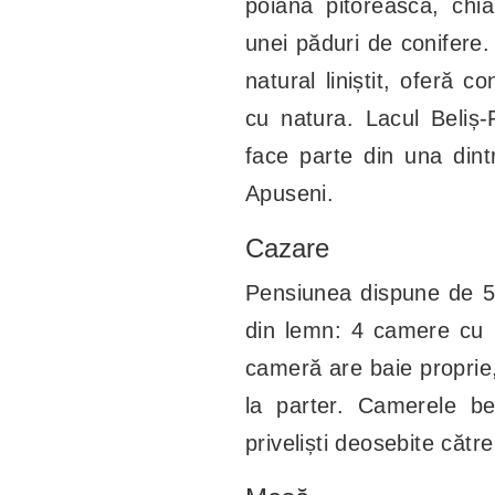
poiană pitorească, chi
unei păduri de conifere.
natural liniștit, oferă c
cu natura. Lacul Beliș
face parte din una dint
Apuseni.
Cazare
Pensiunea dispune de 5 
din lemn: 4 camere cu 
cameră are baie proprie,
la parter. Camerele be
priveliști deosebite cătr