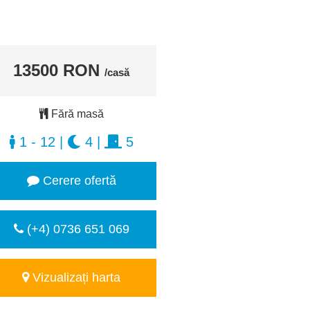
13500 RON
/casă
Fără masă
1 - 12
|
4
|
5
Cerere ofertă
(+4) 0736 651 069
Vizualizați harta