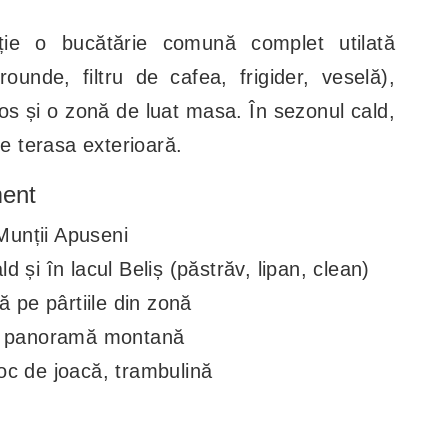
iție o bucătărie comună complet utilată
ounde, filtru de cafea, frigider, veselă),
ios și o zonă de luat masa. În sezonul cald,
pe terasa exterioară.
ment
 Munții Apuseni
 și în lacul Beliș (păstrăv, lipan, clean)
ă pe pârtiile din zonă
cu panoramă montană
 loc de joacă, trambulină