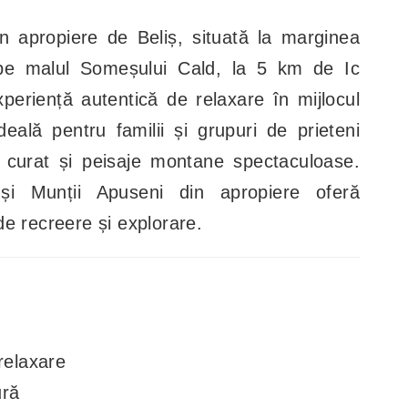
n apropiere de Beliș, situată la marginea
 pe malul Someșului Cald, la 5 km de Ic
periență autentică de relaxare în mijlocul
deală pentru familii și grupuri de prieteni
r curat și peisaje montane spectaculoase.
 și Munții Apuseni din apropiere oferă
e recreere și explorare.
relaxare
ură