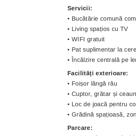
Servicii:
• Bucătărie comună comp
• Living spațios cu TV
• WIFI gratuit
• Pat suplimentar la cer
• Încălzire centrală pe 
Facilități exterioare:
• Foișor lângă râu
• Cuptor, grătar și ceau
• Loc de joacă pentru co
• Grădină spațioasă, zo
Parcare: