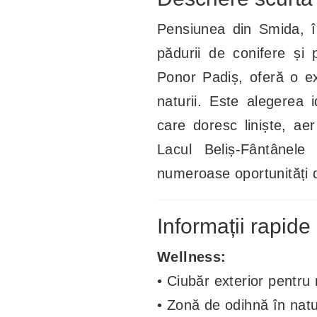
Pensiunea din Smida, î
pădurii de conifere și
Ponor Padiș, oferă o ex
naturii. Este alegerea i
care doresc liniște, ae
Lacul Beliș-Fântânele
numeroase oportunități d
Informații rapide
Wellness:
• Ciubăr exterior pentru 
• Zonă de odihnă în nat