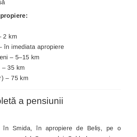
să
apropiere:
– 2 km
– în imediata apropiere
seni – 5–15 km
) – 35 km
r) – 75 km
etă a pensiunii
ă în Smida, în apropiere de Beliș, pe o