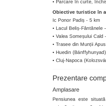
• Parcare în curte, închi
Obiective turistice în 
Ic Ponor Padiș - 5 km
• Lacul Beliș-Fântânele 
• Valea Someșului Cald 
• Trasee din Munții Apu
• Huedin (Bánffyhunyad
• Cluj-Napoca (Kolozsvá
Prezentare compl
Amplasare
Pensiunea este situat