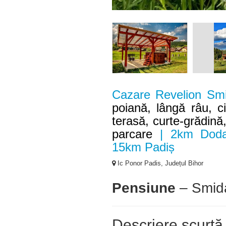
Cazare Revelion Sm
poiană, lângă râu, c
terasă, curte-grădină,
parcare
| 2km Doda 
15km Padiș
Ic Ponor Padis, Județul Bihor
Pensiune
– Smida
Descriere scurtă