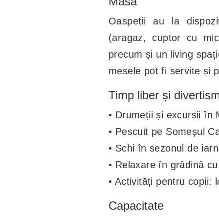
Masă
Oaspeții au la dispoz
(aragaz, cuptor cu micr
precum și un living spaț
mesele pot fi servite și 
Timp liber și divertis
• Drumeții și excursii în
• Pescuit pe Someșul Cald
• Schi în sezonul de iarn
• Relaxare în grădină 
• Activități pentru copii:
Capacitate