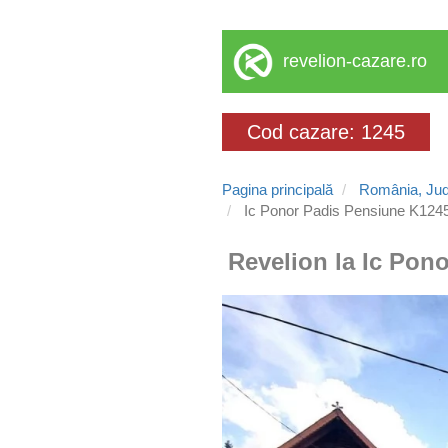
revelion-cazare.ro
Cod cazare: 1245
Pagina principală
România, Jud
Ic Ponor Padis Pensiune K124
Revelion la Ic Pono