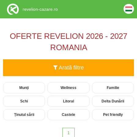
revelion-cazare.ro
OFERTE REVELION 2026 - 2027
ROMANIA
Arată filtre
Munți
Wellness
Familie
Schi
Litoral
Delta Dunării
Ținutul sării
Castele
Pet friendly
1