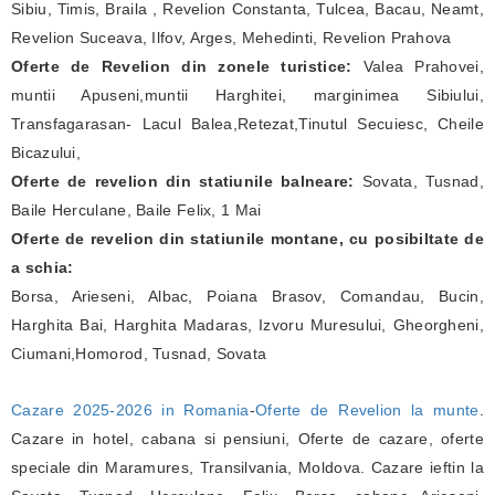
Sibiu, Timis, Braila , Revelion Constanta, Tulcea, Bacau, Neamt,
Revelion Suceava, Ilfov, Arges, Mehedinti, Revelion Prahova
Oferte de Revelion din zonele turistice:
Valea Prahovei,
muntii Apuseni,muntii Harghitei, marginimea Sibiului,
Transfagarasan- Lacul Balea,Retezat,Tinutul Secuiesc, Cheile
Bicazului,
Oferte de revelion din statiunile balneare:
Sovata, Tusnad,
Baile Herculane, Baile Felix, 1 Mai
Oferte de revelion din statiunile montane, cu posibiltate de
a schia:
Borsa, Arieseni, Albac, Poiana Brasov, Comandau, Bucin,
Harghita Bai, Harghita Madaras, Izvoru Muresului, Gheorgheni,
Ciumani,Homorod, Tusnad, Sovata
Cazare 2025-2026 in Romania
-
Oferte de Revelion la munte
.
Cazare in hotel, cabana si pensiuni, Oferte de cazare, oferte
speciale din Maramures, Transilvania, Moldova. Cazare ieftin la