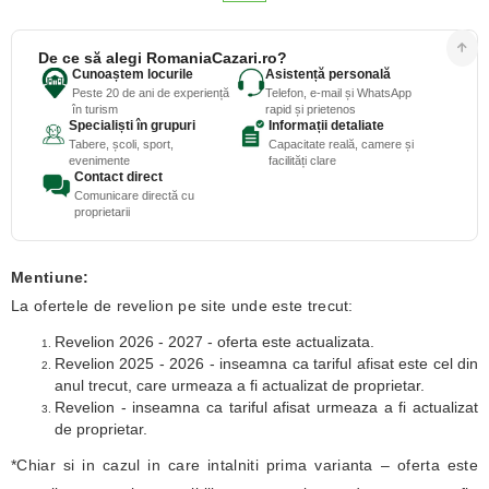
De ce să alegi RomaniaCazari.ro?
Cunoaștem locurile
Asistență personală
Peste 20 de ani de experiență
Telefon, e-mail și WhatsApp
în turism
rapid și prietenos
Specialiști în grupuri
Informații detaliate
Tabere, școli, sport,
Capacitate reală, camere și
evenimente
facilități clare
Contact direct
Comunicare directă cu
proprietarii
Mentiune:
La ofertele de revelion pe site unde este trecut:
Revelion 2026 - 2027 - oferta este actualizata.
Revelion 2025 - 2026 - inseamna ca tariful afisat este cel din
anul trecut, care urmeaza a fi actualizat de proprietar.
Revelion - inseamna ca tariful afisat urmeaza a fi actualizat
de proprietar.
*Chiar si in cazul in care intalniti prima varianta – oferta este