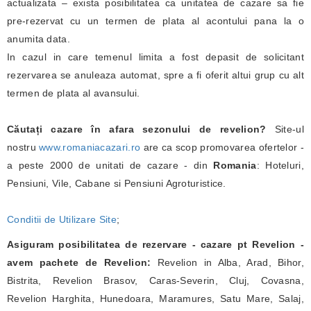
actualizata – exista posibilitatea ca unitatea de cazare sa fie
pre-rezervat cu un termen de plata al acontului pana la o
anumita data.
In cazul in care temenul limita a fost depasit de solicitant
rezervarea se anuleaza automat, spre a fi oferit altui grup cu alt
termen de plata al avansului.
Căutați cazare în afara sezonului de revelion?
Site-ul
nostru
www.romaniacazari.ro
are ca scop promovarea ofertelor -
a peste 2000 de unitati de cazare - din
Romania
: Hoteluri,
Pensiuni, Vile, Cabane si Pensiuni Agroturistice.
Conditii de Utilizare Site
;
Asiguram posibilitatea de rezervare - cazare pt Revelion -
avem pachete de Revelion:
Revelion in Alba, Arad, Bihor,
Bistrita, Revelion Brasov, Caras-Severin, Cluj, Covasna,
Revelion Harghita, Hunedoara, Maramures, Satu Mare, Salaj,