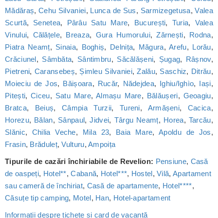
Mădăraș
,
Cehu Silvaniei
,
Lunca de Sus
,
Sarmizegetusa
,
Valea
Scurtă
,
Senetea
,
Pârâu Satu Mare
,
București
,
Turia
,
Valea
Vinului
,
Călățele
,
Breaza
,
Gura Humorului
,
Zărnești
,
Rodna
,
Piatra Neamț
,
Sinaia
,
Boghiș
,
Delnița
,
Măgura
,
Arefu
,
Lorău
,
Crăciunel
,
Sâmbăta
,
Sântimbru
,
Săcălășeni
,
Șugag
,
Râșnov
,
Pietreni
,
Caransebeș
,
Șimleu Silvaniei
,
Zalău
,
Saschiz
,
Ditrău
,
Moieciu de Jos
,
Băișoara
,
Rucăr
,
Nădejdea
,
Ighiu/Ighìo
,
Iași
,
Pitești
,
Ciceu
,
Satu Mare
,
Almașu Mare
,
Bălăușeri
,
Geoagiu
,
Bratca
,
Beiuș
,
Câmpia Turzii
,
Tureni
,
Armășeni
,
Cacica
,
Horezu
,
Bălan
,
Sânpaul
,
Jidvei
,
Târgu Neamț
,
Horea
,
Tarcău
,
Slănic
,
Chilia Veche
,
Mila 23
,
Baia Mare
,
Apoldu de Jos
,
Frasin
,
Brăduleț
,
Vulturu
,
Ampoița
Tipurile de cazări închiriabile de Revelion:
Pensiune
,
Casă
de oaspeți
,
Hotel**
,
Cabană
,
Hotel***
,
Hostel
,
Vilă
,
Apartament
sau cameră de închiriat
,
Casă de apartamente
,
Hotel****
,
Căsuțe tip camping
,
Motel
,
Han
,
Hotel-apartament
Informații despre tichete și card de vacanță