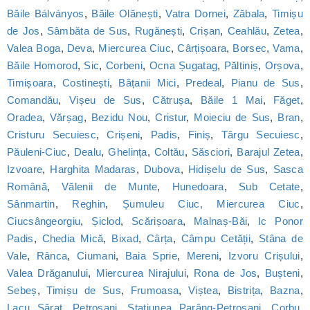
Băile Bálványos
,
Băile Olănești
,
Vatra Dornei
,
Zăbala
,
Timișu
de Jos
,
Sâmbăta de Sus
,
Rugănești
,
Crișan
,
Ceahlău
,
Zetea
,
Valea Boga
,
Deva
,
Miercurea Ciuc
,
Cârțișoara
,
Borsec
,
Vama
,
Băile Homorod
,
Sic
,
Corbeni
,
Ocna Șugatag
,
Păltiniș
,
Orșova
,
Timișoara
,
Costinești
,
Bățanii Mici
,
Predeal
,
Pianu de Sus
,
Comandău
,
Vișeu de Sus
,
Cătrușa
,
Băile 1 Mai
,
Făget
,
Oradea
,
Vărșag
,
Bezidu Nou
,
Cristur
,
Moieciu de Sus
,
Bran
,
Cristuru Secuiesc
,
Crișeni
,
Padis
,
Finiș
,
Târgu Secuiesc
,
Păuleni-Ciuc
,
Dealu
,
Ghelința
,
Coltău
,
Săsciori
,
Barajul Zetea
,
Izvoare
,
Harghita Madaras
,
Dubova
,
Hidișelu de Sus
,
Sasca
Română
,
Vălenii de Munte
,
Hunedoara
,
Sub Cetate
,
Sânmartin
,
Reghin
,
Șumuleu Ciuc, Miercurea Ciuc
,
Ciucsângeorgiu
,
Șiclod
,
Scărișoara
,
Malnaș-Băi
,
Ic Ponor
Padis
,
Chedia Mică
,
Bixad
,
Cârța
,
Câmpu Cetății
,
Stâna de
Vale
,
Rânca
,
Ciumani
,
Baia Sprie
,
Mereni
,
Izvoru Crișului
,
Valea Drăganului
,
Miercurea Nirajului
,
Rona de Jos
,
Bușteni
,
Sebeș
,
Timișu de Sus
,
Frumoasa
,
Viștea
,
Bistrița
,
Bazna
,
Lacu Sărat
,
Petroșani
,
Statiunea Parâng-Petroșani
,
Corbu
,