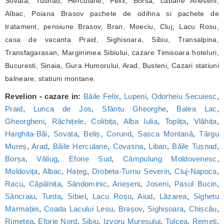
Sovata, Tusnad, Herculane, Felix, Borsa, cabane Arieseni,
Albac, Poiana Brasov pachete de odihna si pachete de
tratament, pensiune Brasov, Bran, Moeciu, Cluj, Lacu Rosu,
casa de vacanta Praid, Sighisoara, Sibiu, Transalpina,
Transfagarasan, Marginimea Sibiului, cazare Timisoara hoteluri,
Bucuresti, Sinaia, Gura Humorului, Arad, Busteni, Cazari statiuni
balneare, statiuni montane.
Revelion - cazare in:
Băile Felix
,
Lupeni
,
Odorheiu Secuiesc
,
Praid
,
Lunca de Jos
,
Sfântu Gheorghe
,
Balea Lac
,
Gheorgheni
,
Răchițele
,
Colibița
,
Alba Iulia
,
Toplița
,
Vlăhița
,
Harghita-Băi
,
Sovata
,
Beliș
,
Corund
,
Sasca Montană
,
Târgu
Mureș
,
Arad
,
Băile Herculane
,
Covasna
,
Liban
,
Băile Tușnad
,
Borșa
,
Văliug
,
Eforie Sud
,
Câmpulung Moldovenesc
,
Moldovița
,
Albac
,
Hațeg
,
Drobeta-Turnu Severin
,
Cluj-Napoca
,
Racu
,
Căpâlnița
,
Sândominic
,
Arieșeni
,
Joseni
,
Pasul Bucin
,
Sâncraiu
,
Turda
,
Sibiel
,
Lacu Roșu
,
Aiud
,
Lăzarea
,
Sighetu
Marmației
,
Coada Lacului Lesu
,
Brașov
,
Sighișoara
,
Chișcău
,
Rimetea
,
Eforie Nord
,
Sibiu
,
Izvoru Mureșului
,
Tulcea
,
Remeți
,