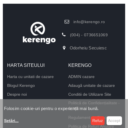
info@kerengo.ro
(004) - 0736651069
Odorheiu Secuiesc
HARTA SITEULUI
KERENGO
Harta cu unitati de cazare
ADMIN cazare
Blogul Kerengo
Adaugă unitate de cazare
Despre noi
Conditii de Utilizare Site
Politică de Confidențialitate -
Folosim cookie-uri pentru o experiență mai bună.
GDPR
Regulament de Funcționare
Setări
...
Refuz
Accept
Politica de Retur/ Anulare