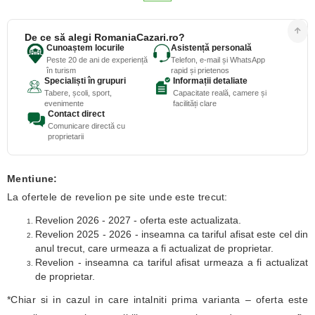
De ce să alegi RomaniaCazari.ro?
Cunoaștem locurile
Asistență personală
Peste 20 de ani de experiență
Telefon, e-mail și WhatsApp
în turism
rapid și prietenos
Specialiști în grupuri
Informații detaliate
Tabere, școli, sport,
Capacitate reală, camere și
evenimente
facilități clare
Contact direct
Comunicare directă cu
proprietarii
Mentiune:
La ofertele de revelion pe site unde este trecut:
Revelion 2026 - 2027 - oferta este actualizata.
Revelion 2025 - 2026 - inseamna ca tariful afisat este cel din
anul trecut, care urmeaza a fi actualizat de proprietar.
Revelion - inseamna ca tariful afisat urmeaza a fi actualizat
de proprietar.
*Chiar si in cazul in care intalniti prima varianta – oferta este