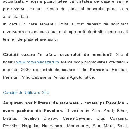
actualizata – exista posibilitatea ca unitatea de cazare sa fie
pre-rezervat cu un termen de plata al acontului pana la o
anumita data.
In cazul in care temenul limita a fost depasit de solicitant
rezervarea se anuleaza automat, spre a fi oferit altui grup cu alt
termen de plata al avansului.
Căutați cazare în afara sezonului de revelion?
Site-ul
nostru
www.romaniacazari.ro
are ca scop promovarea ofertelor -
a peste 2000 de unitati de cazare - din
Romania
: Hoteluri,
Pensiuni, Vile, Cabane si Pensiuni Agroturistice.
Conditii de Utilizare Site
;
Asiguram posibilitatea de rezervare - cazare pt Revelion -
avem pachete de Revelion:
Revelion in Alba, Arad, Bihor,
Bistrita, Revelion Brasov, Caras-Severin, Cluj, Covasna,
Revelion Harghita, Hunedoara, Maramures, Satu Mare, Salaj,