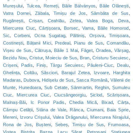
Mureșului
,
Tulcea
,
Remeți
,
Băile Bálványos
,
Băile Olănești
,
Vatra Dornei
,
Zăbala
,
Timișu de Jos
,
Sâmbăta de Sus
,
Rugănești
,
Crișan
,
Ceahlău
,
Zetea
,
Valea Boga
,
Deva
,
Miercurea Ciuc
,
Cârțișoara
,
Borsec
,
Vama
,
Băile Homorod
,
Sic
,
Corbeni
,
Ocna Șugatag
,
Păltiniș
,
Orșova
,
Timișoara
,
Costinești
,
Bățanii Mici
,
Predeal
,
Pianu de Sus
,
Comandău
,
Vișeu de Sus
,
Cătrușa
,
Băile 1 Mai
,
Făget
,
Oradea
,
Vărșag
,
Bezidu Nou
,
Cristur
,
Moieciu de Sus
,
Bran
,
Cristuru Secuiesc
,
Crișeni
,
Padis
,
Finiș
,
Târgu Secuiesc
,
Păuleni-Ciuc
,
Dealu
,
Ghelința
,
Coltău
,
Săsciori
,
Barajul Zetea
,
Izvoare
,
Harghita
Madaras
,
Dubova
,
Hidișelu de Sus
,
Sasca Română
,
Vălenii de
Munte
,
Hunedoara
,
Sub Cetate
,
Sânmartin
,
Reghin
,
Șumuleu
Ciuc, Miercurea Ciuc
,
Ciucsângeorgiu
,
Șiclod
,
Scărișoara
,
Malnaș-Băi
,
Ic Ponor Padis
,
Chedia Mică
,
Bixad
,
Cârța
,
Câmpu Cetății
,
Stâna de Vale
,
Rânca
,
Ciumani
,
Baia Sprie
,
Mereni
,
Izvoru Crișului
,
Valea Drăganului
,
Miercurea Nirajului
,
Rona de Jos
,
Bușteni
,
Sebeș
,
Timișu de Sus
,
Frumoasa
,
Viștea
,
Bistrița
,
Bazna
,
Lacu Sărat
,
Petroșani
,
Statiunea