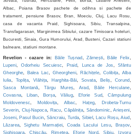
Sovata, Tusnad, Herculane, Felix, Borsa, cabane Arieseni,
Albac, Poiana Brasov pachete de odihna si pachete de
tratament, pensiune Brasov, Bran, Moeciu, Cluj, Lacu Rosu,
casa de vacanta Praid, Sighisoara, Sibiu, Transalpina,
Transfagarasan, Marginimea Sibiului, cazare Timisoara hoteluri,
Bucuresti, Sinaia, Gura Humorului, Arad, Busteni, Cazari statiuni
balneare, statiuni montane.
Revelion - cazare in:
Băile Tușnad
,
Zărnești
,
Băile Felix
,
Lupeni
,
Odorheiu Secuiesc
,
Praid
,
Lunca de Jos
,
Sfântu
Gheorghe
,
Balea Lac
,
Gheorgheni
,
Răchițele
,
Colibița
,
Alba
Iulia
,
Toplița
,
Vlăhița
,
Harghita-Băi
,
Sovata
,
Beliș
,
Corund
,
Sasca Montană
,
Târgu Mureș
,
Arad
,
Băile Herculane
,
Covasna
,
Liban
,
Borșa
,
Văliug
,
Eforie Sud
,
Câmpulung
Moldovenesc
,
Moldovița
,
Albac
,
Hațeg
,
Drobeta-Turnu
Severin
,
Cluj-Napoca
,
Racu
,
Căpâlnița
,
Sândominic
,
Arieșeni
,
Joseni
,
Pasul Bucin
,
Sâncraiu
,
Turda
,
Sibiel
,
Lacu Roșu
,
Aiud
,
Lăzarea
,
Sighetu Marmației
,
Coada Lacului Lesu
,
Brașov
,
Sighișoara
,
Chișcău
,
Rimetea
,
Eforie Nord
,
Sibiu
,
Izvoru