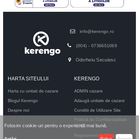
info@kerengo.ro
(004) - 0736651069
Odorheiu Secuiesc
HARTA SITEULUI
KERENGO
Harta cu unitati de cazare
ADMIN cazare
Blogul Kerengo
Adaugă unitate de cazare
Despre noi
Conditii de Utilizare Site
Politică de Confidențialitate -
Folosim cookie-uri pentru o experiență mai bună.
GDPR
Regulament de Funcționare
Setări
...
Refuz
Accept