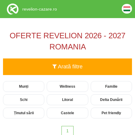
revelion-cazare.ro
OFERTE REVELION 2026 - 2027
ROMANIA
Arată filtre
Munți
Wellness
Familie
Schi
Litoral
Delta Dunării
Ținutul sării
Castele
Pet friendly
1