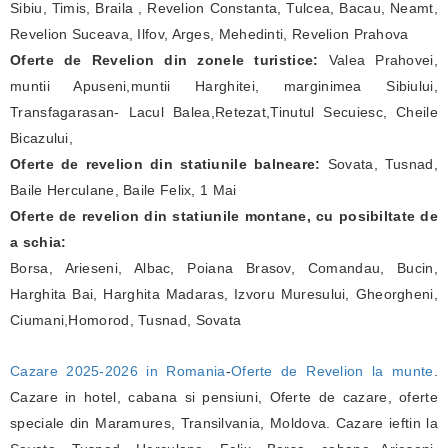
Sibiu, Timis, Braila , Revelion Constanta, Tulcea, Bacau, Neamt,
Revelion Suceava, Ilfov, Arges, Mehedinti, Revelion Prahova
Oferte de Revelion din zonele turistice:
Valea Prahovei,
muntii Apuseni,muntii Harghitei, marginimea Sibiului,
Transfagarasan- Lacul Balea,Retezat,Tinutul Secuiesc, Cheile
Bicazului,
Oferte de revelion din statiunile balneare:
Sovata, Tusnad,
Baile Herculane, Baile Felix, 1 Mai
Oferte de revelion din statiunile montane, cu posibiltate de
a schia:
Borsa, Arieseni, Albac, Poiana Brasov, Comandau, Bucin,
Harghita Bai, Harghita Madaras, Izvoru Muresului, Gheorgheni,
Ciumani,Homorod, Tusnad, Sovata
Cazare 2025-2026 in Romania
-
Oferte de Revelion la munte
.
Cazare in hotel, cabana si pensiuni, Oferte de cazare, oferte
speciale din Maramures, Transilvania, Moldova. Cazare ieftin la