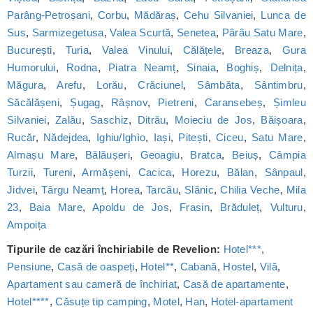
Parâng-Petroșani
,
Corbu
,
Mădăraș
,
Cehu Silvaniei
,
Lunca de
Sus
,
Sarmizegetusa
,
Valea Scurtă
,
Senetea
,
Pârâu Satu Mare
,
București
,
Turia
,
Valea Vinului
,
Călățele
,
Breaza
,
Gura
Humorului
,
Rodna
,
Piatra Neamț
,
Sinaia
,
Boghiș
,
Delnița
,
Măgura
,
Arefu
,
Lorău
,
Crăciunel
,
Sâmbăta
,
Sântimbru
,
Săcălășeni
,
Șugag
,
Râșnov
,
Pietreni
,
Caransebeș
,
Șimleu
Silvaniei
,
Zalău
,
Saschiz
,
Ditrău
,
Moieciu de Jos
,
Băișoara
,
Rucăr
,
Nădejdea
,
Ighiu/Ighìo
,
Iași
,
Pitești
,
Ciceu
,
Satu Mare
,
Almașu Mare
,
Bălăușeri
,
Geoagiu
,
Bratca
,
Beiuș
,
Câmpia
Turzii
,
Tureni
,
Armășeni
,
Cacica
,
Horezu
,
Bălan
,
Sânpaul
,
Jidvei
,
Târgu Neamț
,
Horea
,
Tarcău
,
Slănic
,
Chilia Veche
,
Mila
23
,
Baia Mare
,
Apoldu de Jos
,
Frasin
,
Brăduleț
,
Vulturu
,
Ampoița
Tipurile de cazări închiriabile de Revelion:
Hotel***
,
Pensiune
,
Casă de oaspeți
,
Hotel**
,
Cabană
,
Hostel
,
Vilă
,
Apartament sau cameră de închiriat
,
Casă de apartamente
,
Hotel****
,
Căsuțe tip camping
,
Motel
,
Han
,
Hotel-apartament