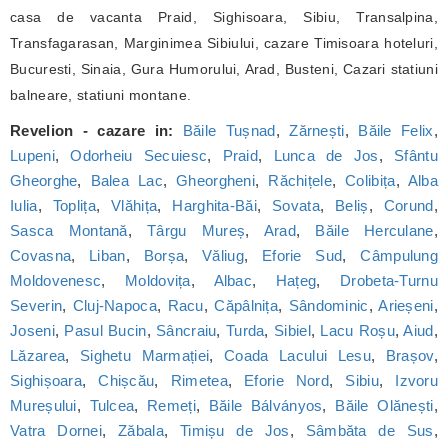
casa de vacanta Praid, Sighisoara, Sibiu, Transalpina,
Transfagarasan, Marginimea Sibiului, cazare Timisoara hoteluri,
Bucuresti, Sinaia, Gura Humorului, Arad, Busteni, Cazari statiuni
balneare, statiuni montane.
Revelion - cazare in:
Băile Tușnad
,
Zărnești
,
Băile Felix
,
Lupeni
,
Odorheiu Secuiesc
,
Praid
,
Lunca de Jos
,
Sfântu
Gheorghe
,
Balea Lac
,
Gheorgheni
,
Răchițele
,
Colibița
,
Alba
Iulia
,
Toplița
,
Vlăhița
,
Harghita-Băi
,
Sovata
,
Beliș
,
Corund
,
Sasca Montană
,
Târgu Mureș
,
Arad
,
Băile Herculane
,
Covasna
,
Liban
,
Borșa
,
Văliug
,
Eforie Sud
,
Câmpulung
Moldovenesc
,
Moldovița
,
Albac
,
Hațeg
,
Drobeta-Turnu
Severin
,
Cluj-Napoca
,
Racu
,
Căpâlnița
,
Sândominic
,
Arieșeni
,
Joseni
,
Pasul Bucin
,
Sâncraiu
,
Turda
,
Sibiel
,
Lacu Roșu
,
Aiud
,
Lăzarea
,
Sighetu Marmației
,
Coada Lacului Lesu
,
Brașov
,
Sighișoara
,
Chișcău
,
Rimetea
,
Eforie Nord
,
Sibiu
,
Izvoru
Mureșului
,
Tulcea
,
Remeți
,
Băile Bálványos
,
Băile Olănești
,
Vatra Dornei
,
Zăbala
,
Timișu de Jos
,
Sâmbăta de Sus
,