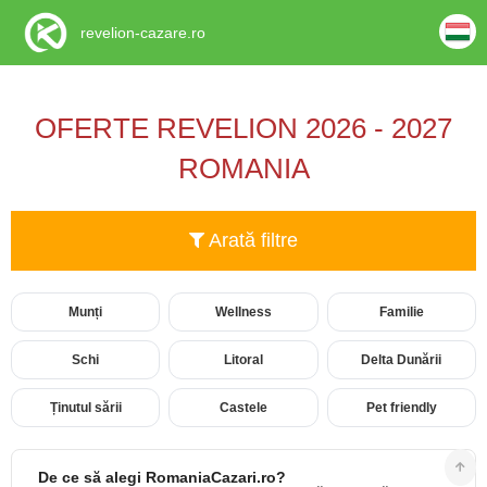
revelion-cazare.ro
OFERTE REVELION 2026 - 2027
ROMANIA
Arată filtre
Munți
Wellness
Familie
Schi
Litoral
Delta Dunării
Ținutul sării
Castele
Pet friendly
De ce să alegi RomaniaCazari.ro?