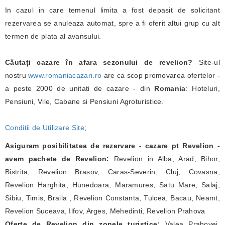
In cazul in care temenul limita a fost depasit de solicitant
rezervarea se anuleaza automat, spre a fi oferit altui grup cu alt
termen de plata al avansului.
Căutați cazare în afara sezonului de revelion?
Site-ul
nostru
www.romaniacazari.ro
are ca scop promovarea ofertelor -
a peste 2000 de unitati de cazare - din
Romania
: Hoteluri,
Pensiuni, Vile, Cabane si Pensiuni Agroturistice.
Conditii de Utilizare Site
;
Asiguram posibilitatea de rezervare - cazare pt Revelion -
avem pachete de Revelion:
Revelion in Alba, Arad, Bihor,
Bistrita, Revelion Brasov, Caras-Severin, Cluj, Covasna,
Revelion Harghita, Hunedoara, Maramures, Satu Mare, Salaj,
Sibiu, Timis, Braila , Revelion Constanta, Tulcea, Bacau, Neamt,
Revelion Suceava, Ilfov, Arges, Mehedinti, Revelion Prahova
Oferte de Revelion din zonele turistice:
Valea Prahovei,