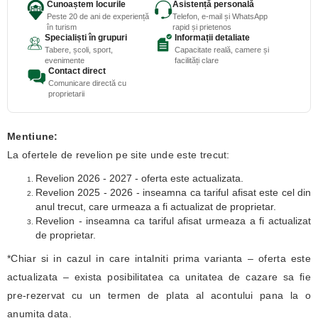
Cunoaștem locurile
Asistență personală
Peste 20 de ani de experiență
Telefon, e-mail și WhatsApp
în turism
rapid și prietenos
Specialiști în grupuri
Informații detaliate
Tabere, școli, sport,
Capacitate reală, camere și
evenimente
facilități clare
Contact direct
Comunicare directă cu
proprietarii
Mentiune:
La ofertele de revelion pe site unde este trecut:
Revelion 2026 - 2027 - oferta este actualizata.
Revelion 2025 - 2026 - inseamna ca tariful afisat este cel din
anul trecut, care urmeaza a fi actualizat de proprietar.
Revelion - inseamna ca tariful afisat urmeaza a fi actualizat
de proprietar.
*Chiar si in cazul in care intalniti prima varianta – oferta este
actualizata – exista posibilitatea ca unitatea de cazare sa fie
pre-rezervat cu un termen de plata al acontului pana la o
anumita data.