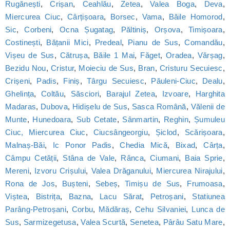
Rugănești
,
Crișan
,
Ceahlău
,
Zetea
,
Valea Boga
,
Deva
,
Miercurea Ciuc
,
Cârțișoara
,
Borsec
,
Vama
,
Băile Homorod
,
Sic
,
Corbeni
,
Ocna Șugatag
,
Păltiniș
,
Orșova
,
Timișoara
,
Costinești
,
Bățanii Mici
,
Predeal
,
Pianu de Sus
,
Comandău
,
Vișeu de Sus
,
Cătrușa
,
Băile 1 Mai
,
Făget
,
Oradea
,
Vărșag
,
Bezidu Nou
,
Cristur
,
Moieciu de Sus
,
Bran
,
Cristuru Secuiesc
,
Crișeni
,
Padis
,
Finiș
,
Târgu Secuiesc
,
Păuleni-Ciuc
,
Dealu
,
Ghelința
,
Coltău
,
Săsciori
,
Barajul Zetea
,
Izvoare
,
Harghita
Madaras
,
Dubova
,
Hidișelu de Sus
,
Sasca Română
,
Vălenii de
Munte
,
Hunedoara
,
Sub Cetate
,
Sânmartin
,
Reghin
,
Șumuleu
Ciuc, Miercurea Ciuc
,
Ciucsângeorgiu
,
Șiclod
,
Scărișoara
,
Malnaș-Băi
,
Ic Ponor Padis
,
Chedia Mică
,
Bixad
,
Cârța
,
Câmpu Cetății
,
Stâna de Vale
,
Rânca
,
Ciumani
,
Baia Sprie
,
Mereni
,
Izvoru Crișului
,
Valea Drăganului
,
Miercurea Nirajului
,
Rona de Jos
,
Bușteni
,
Sebeș
,
Timișu de Sus
,
Frumoasa
,
Viștea
,
Bistrița
,
Bazna
,
Lacu Sărat
,
Petroșani
,
Statiunea
Parâng-Petroșani
,
Corbu
,
Mădăraș
,
Cehu Silvaniei
,
Lunca de
Sus
,
Sarmizegetusa
,
Valea Scurtă
,
Senetea
,
Pârâu Satu Mare
,