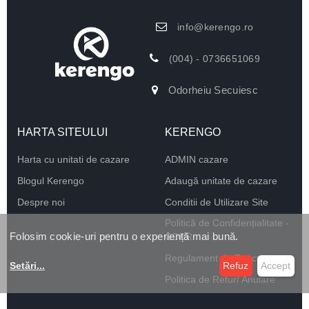
info@kerengo.ro
(004) - 0736651069
Odorheiu Secuiesc
HARTA SITEULUI
KERENGO
Harta cu unitati de cazare
ADMIN cazare
Blogul Kerengo
Adaugă unitate de cazare
Despre noi
Conditii de Utilizare Site
Politică de Confidențialitate -
Folosim cookie-uri pentru o experiență mai bună.
GDPR
Regulament de Funcționare
Setări
...
Refuz
Accept
Politica de Retur/ Anulare