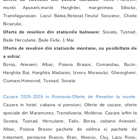
muntii Apuseni,muntii Harghitei, marginimea Sibiului,
Transfagarasan- Lacul Balea,Retezat,Tinutul Secuiesc, Cheile
Bicazului,
Oferte de revelion din statiunile balneare:
Sovata, Tusnad,
Baile Herculane, Baile Felix, 1 Mai
Oferte de revelion din statiunile montane, cu posibiltate de
a schia:
Borsa, Arieseni, Albac, Poiana Brasov, Comandau, Bucin,
Harghita Bai, Harghita Madaras, Izvoru Muresului, Gheorgheni,
Ciumani,Homorod, Tusnad, Sovata
Cazare 2025-2026 in Romania
-
Oferte de Revelion la munte
.
Cazare in hotel, cabana si pensiuni, Oferte de cazare, oferte
speciale din Maramures, Transilvania, Moldova. Cazare ieftin la
Sovata, Tusnad, Herculane, Felix, Borsa, cabane Arieseni,
Albac, Poiana Brasov pachete de odihna si pachete de
tratament, pensiune Brasov, Bran, Moeciu, Cluj, Lacu Rosu,