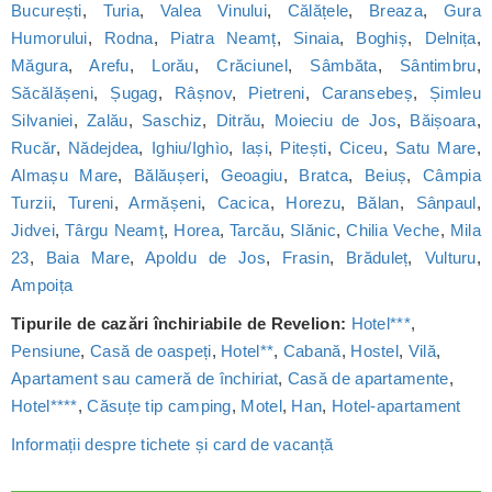
București
,
Turia
,
Valea Vinului
,
Călățele
,
Breaza
,
Gura
Humorului
,
Rodna
,
Piatra Neamț
,
Sinaia
,
Boghiș
,
Delnița
,
Măgura
,
Arefu
,
Lorău
,
Crăciunel
,
Sâmbăta
,
Sântimbru
,
Săcălășeni
,
Șugag
,
Râșnov
,
Pietreni
,
Caransebeș
,
Șimleu
Silvaniei
,
Zalău
,
Saschiz
,
Ditrău
,
Moieciu de Jos
,
Băișoara
,
Rucăr
,
Nădejdea
,
Ighiu/Ighìo
,
Iași
,
Pitești
,
Ciceu
,
Satu Mare
,
Almașu Mare
,
Bălăușeri
,
Geoagiu
,
Bratca
,
Beiuș
,
Câmpia
Turzii
,
Tureni
,
Armășeni
,
Cacica
,
Horezu
,
Bălan
,
Sânpaul
,
Jidvei
,
Târgu Neamț
,
Horea
,
Tarcău
,
Slănic
,
Chilia Veche
,
Mila
23
,
Baia Mare
,
Apoldu de Jos
,
Frasin
,
Brăduleț
,
Vulturu
,
Ampoița
Tipurile de cazări închiriabile de Revelion:
Hotel***
,
Pensiune
,
Casă de oaspeți
,
Hotel**
,
Cabană
,
Hostel
,
Vilă
,
Apartament sau cameră de închiriat
,
Casă de apartamente
,
Hotel****
,
Căsuțe tip camping
,
Motel
,
Han
,
Hotel-apartament
Informații despre tichete și card de vacanță