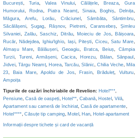
București
,
Turia
,
Valea Vinului
,
Călățele
,
Breaza
,
Gura
Humorului
,
Rodna
,
Piatra Neamț
,
Sinaia
,
Boghiș
,
Delnița
,
Măgura
,
Arefu
,
Lorău
,
Crăciunel
,
Sâmbăta
,
Sântimbru
,
Săcălășeni
,
Șugag
,
Râșnov
,
Pietreni
,
Caransebeș
,
Șimleu
Silvaniei
,
Zalău
,
Saschiz
,
Ditrău
,
Moieciu de Jos
,
Băișoara
,
Rucăr
,
Nădejdea
,
Ighiu/Ighìo
,
Iași
,
Pitești
,
Ciceu
,
Satu Mare
,
Almașu Mare
,
Bălăușeri
,
Geoagiu
,
Bratca
,
Beiuș
,
Câmpia
Turzii
,
Tureni
,
Armășeni
,
Cacica
,
Horezu
,
Bălan
,
Sânpaul
,
Jidvei
,
Târgu Neamț
,
Horea
,
Tarcău
,
Slănic
,
Chilia Veche
,
Mila
23
,
Baia Mare
,
Apoldu de Jos
,
Frasin
,
Brăduleț
,
Vulturu
,
Ampoița
Tipurile de cazări închiriabile de Revelion:
Hotel***
,
Pensiune
,
Casă de oaspeți
,
Hotel**
,
Cabană
,
Hostel
,
Vilă
,
Apartament sau cameră de închiriat
,
Casă de apartamente
,
Hotel****
,
Căsuțe tip camping
,
Motel
,
Han
,
Hotel-apartament
Informații despre tichete și card de vacanță