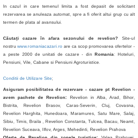
In cazul in care temenul limita a fost depasit de solicitant
rezervarea se anuleaza automat, spre a fi oferit altui grup cu alt
termen de plata al avansului.
Căutați cazare în afara sezonului de revelion?
Site-ul
nostru
www.romaniacazari.ro
are ca scop promovarea ofertelor -
a peste 2000 de unitati de cazare - din
Romania
: Hoteluri,
Pensiuni, Vile, Cabane si Pensiuni Agroturistice.
Conditii de Utilizare Site
;
Asiguram posibilitatea de rezervare - cazare pt Revelion -
avem pachete de Revelion:
Revelion in Alba, Arad, Bihor,
Bistrita, Revelion Brasov, Caras-Severin, Cluj, Covasna,
Revelion Harghita, Hunedoara, Maramures, Satu Mare, Salaj,
Sibiu, Timis, Braila , Revelion Constanta, Tulcea, Bacau, Neamt,
Revelion Suceava, Ilfov, Arges, Mehedinti, Revelion Prahova
Oferte de Revelion din zonele turistice:
Valea Prahovei,