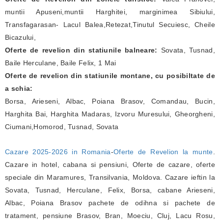
muntii Apuseni,muntii Harghitei, marginimea Sibiului,
Transfagarasan- Lacul Balea,Retezat,Tinutul Secuiesc, Cheile
Bicazului,
Oferte de revelion din statiunile balneare:
Sovata, Tusnad,
Baile Herculane, Baile Felix, 1 Mai
Oferte de revelion din statiunile montane, cu posibiltate de
a schia:
Borsa, Arieseni, Albac, Poiana Brasov, Comandau, Bucin,
Harghita Bai, Harghita Madaras, Izvoru Muresului, Gheorgheni,
Ciumani,Homorod, Tusnad, Sovata
Cazare 2025-2026 in Romania
-
Oferte de Revelion la munte
.
Cazare in hotel, cabana si pensiuni, Oferte de cazare, oferte
speciale din Maramures, Transilvania, Moldova. Cazare ieftin la
Sovata, Tusnad, Herculane, Felix, Borsa, cabane Arieseni,
Albac, Poiana Brasov pachete de odihna si pachete de
tratament, pensiune Brasov, Bran, Moeciu, Cluj, Lacu Rosu,