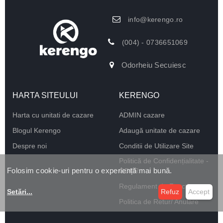
info@kerengo.ro
(004) - 0736651069
Odorheiu Secuiesc
HARTA SITEULUI
KERENGO
Harta cu unitati de cazare
ADMIN cazare
Blogul Kerengo
Adaugă unitate de cazare
Despre noi
Conditii de Utilizare Site
Politică de Confidențialitate -
Folosim cookie-uri pentru o experiență mai bună.
GDPR
Regulament de Funcționare
Setări
...
Refuz
Accept
Politica de Retur/ Anulare