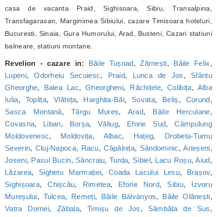
casa de vacanta Praid, Sighisoara, Sibiu, Transalpina,
Transfagarasan, Marginimea Sibiului, cazare Timisoara hoteluri,
Bucuresti, Sinaia, Gura Humorului, Arad, Busteni, Cazari statiuni
balneare, statiuni montane.
Revelion - cazare in:
Băile Tușnad
,
Zărnești
,
Băile Felix
,
Lupeni
,
Odorheiu Secuiesc
,
Praid
,
Lunca de Jos
,
Sfântu
Gheorghe
,
Balea Lac
,
Gheorgheni
,
Răchițele
,
Colibița
,
Alba
Iulia
,
Toplița
,
Vlăhița
,
Harghita-Băi
,
Sovata
,
Beliș
,
Corund
,
Sasca Montană
,
Târgu Mureș
,
Arad
,
Băile Herculane
,
Covasna
,
Liban
,
Borșa
,
Văliug
,
Eforie Sud
,
Câmpulung
Moldovenesc
,
Moldovița
,
Albac
,
Hațeg
,
Drobeta-Turnu
Severin
,
Cluj-Napoca
,
Racu
,
Căpâlnița
,
Sândominic
,
Arieșeni
,
Joseni
,
Pasul Bucin
,
Sâncraiu
,
Turda
,
Sibiel
,
Lacu Roșu
,
Aiud
,
Lăzarea
,
Sighetu Marmației
,
Coada Lacului Lesu
,
Brașov
,
Sighișoara
,
Chișcău
,
Rimetea
,
Eforie Nord
,
Sibiu
,
Izvoru
Mureșului
,
Tulcea
,
Remeți
,
Băile Bálványos
,
Băile Olănești
,
Vatra Dornei
,
Zăbala
,
Timișu de Jos
,
Sâmbăta de Sus
,