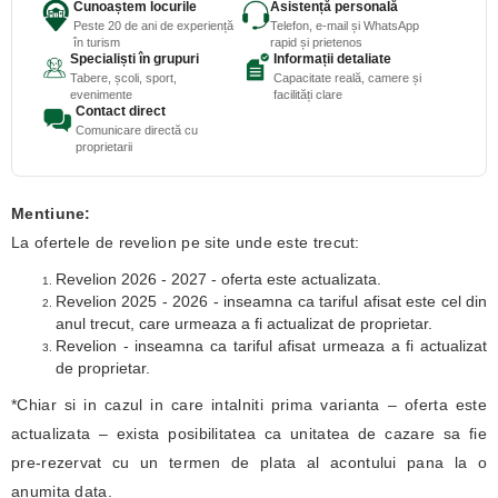
Cunoaștem locurile
Asistență personală
Peste 20 de ani de experiență
Telefon, e-mail și WhatsApp
în turism
rapid și prietenos
Specialiști în grupuri
Informații detaliate
Tabere, școli, sport,
Capacitate reală, camere și
evenimente
facilități clare
Contact direct
Comunicare directă cu
proprietarii
Mentiune:
La ofertele de revelion pe site unde este trecut:
Revelion 2026 - 2027 - oferta este actualizata.
Revelion 2025 - 2026 - inseamna ca tariful afisat este cel din
anul trecut, care urmeaza a fi actualizat de proprietar.
Revelion - inseamna ca tariful afisat urmeaza a fi actualizat
de proprietar.
*Chiar si in cazul in care intalniti prima varianta – oferta este
actualizata – exista posibilitatea ca unitatea de cazare sa fie
pre-rezervat cu un termen de plata al acontului pana la o
anumita data.