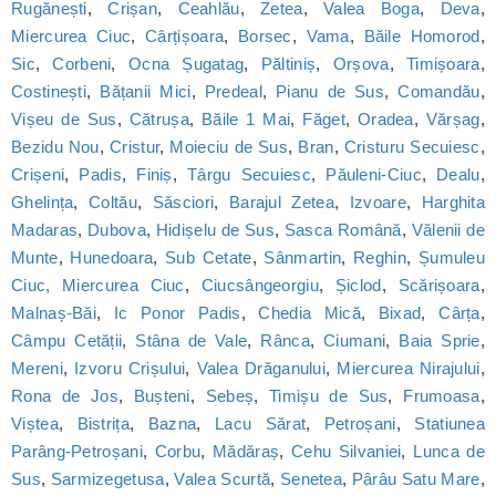
Rugănești
,
Crișan
,
Ceahlău
,
Zetea
,
Valea Boga
,
Deva
,
Miercurea Ciuc
,
Cârțișoara
,
Borsec
,
Vama
,
Băile Homorod
,
Sic
,
Corbeni
,
Ocna Șugatag
,
Păltiniș
,
Orșova
,
Timișoara
,
Costinești
,
Bățanii Mici
,
Predeal
,
Pianu de Sus
,
Comandău
,
Vișeu de Sus
,
Cătrușa
,
Băile 1 Mai
,
Făget
,
Oradea
,
Vărșag
,
Bezidu Nou
,
Cristur
,
Moieciu de Sus
,
Bran
,
Cristuru Secuiesc
,
Crișeni
,
Padis
,
Finiș
,
Târgu Secuiesc
,
Păuleni-Ciuc
,
Dealu
,
Ghelința
,
Coltău
,
Săsciori
,
Barajul Zetea
,
Izvoare
,
Harghita
Madaras
,
Dubova
,
Hidișelu de Sus
,
Sasca Română
,
Vălenii de
Munte
,
Hunedoara
,
Sub Cetate
,
Sânmartin
,
Reghin
,
Șumuleu
Ciuc, Miercurea Ciuc
,
Ciucsângeorgiu
,
Șiclod
,
Scărișoara
,
Malnaș-Băi
,
Ic Ponor Padis
,
Chedia Mică
,
Bixad
,
Cârța
,
Câmpu Cetății
,
Stâna de Vale
,
Rânca
,
Ciumani
,
Baia Sprie
,
Mereni
,
Izvoru Crișului
,
Valea Drăganului
,
Miercurea Nirajului
,
Rona de Jos
,
Bușteni
,
Sebeș
,
Timișu de Sus
,
Frumoasa
,
Viștea
,
Bistrița
,
Bazna
,
Lacu Sărat
,
Petroșani
,
Statiunea
Parâng-Petroșani
,
Corbu
,
Mădăraș
,
Cehu Silvaniei
,
Lunca de
Sus
,
Sarmizegetusa
,
Valea Scurtă
,
Senetea
,
Pârâu Satu Mare
,