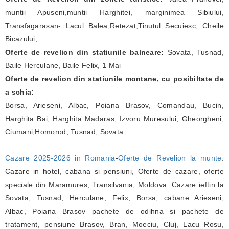
muntii Apuseni,muntii Harghitei, marginimea Sibiului,
Transfagarasan- Lacul Balea,Retezat,Tinutul Secuiesc, Cheile
Bicazului,
Oferte de revelion din statiunile balneare:
Sovata, Tusnad,
Baile Herculane, Baile Felix, 1 Mai
Oferte de revelion din statiunile montane, cu posibiltate de
a schia:
Borsa, Arieseni, Albac, Poiana Brasov, Comandau, Bucin,
Harghita Bai, Harghita Madaras, Izvoru Muresului, Gheorgheni,
Ciumani,Homorod, Tusnad, Sovata
Cazare 2025-2026 in Romania
-
Oferte de Revelion la munte
.
Cazare in hotel, cabana si pensiuni, Oferte de cazare, oferte
speciale din Maramures, Transilvania, Moldova. Cazare ieftin la
Sovata, Tusnad, Herculane, Felix, Borsa, cabane Arieseni,
Albac, Poiana Brasov pachete de odihna si pachete de
tratament, pensiune Brasov, Bran, Moeciu, Cluj, Lacu Rosu,