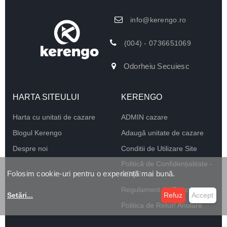
info@kerengo.ro
(004) - 0736651069
Odorheiu Secuiesc
HARTA SITEULUI
KERENGO
Harta cu unitati de cazare
ADMIN cazare
Blogul Kerengo
Adaugă unitate de cazare
Despre noi
Conditii de Utilizare Site
Politică de Confidențialitate -
Folosim cookie-uri pentru o experiență mai bună.
GDPR
Regulament de Funcționare
Setări
...
Refuz
Accept
Politica de Retur/ Anulare