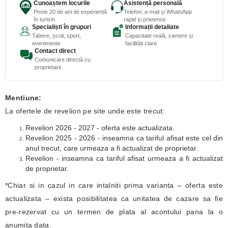
Cunoaștem locurile
Asistență personală
Peste 20 de ani de experiență
Telefon, e-mail și WhatsApp
în turism
rapid și prietenos
Specialiști în grupuri
Informații detaliate
Tabere, școli, sport,
Capacitate reală, camere și
evenimente
facilități clare
Contact direct
Comunicare directă cu
proprietarii
Mentiune:
La ofertele de revelion pe site unde este trecut:
Revelion 2026 - 2027 - oferta este actualizata.
Revelion 2025 - 2026 - inseamna ca tariful afisat este cel din
anul trecut, care urmeaza a fi actualizat de proprietar.
Revelion - inseamna ca tariful afisat urmeaza a fi actualizat
de proprietar.
*Chiar si in cazul in care intalniti prima varianta – oferta este
actualizata – exista posibilitatea ca unitatea de cazare sa fie
pre-rezervat cu un termen de plata al acontului pana la o
anumita data.