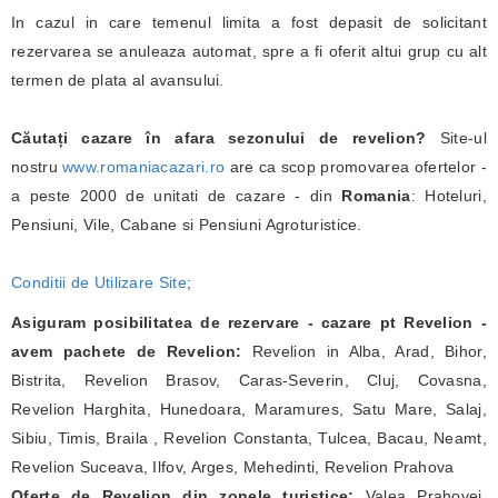
In cazul in care temenul limita a fost depasit de solicitant
rezervarea se anuleaza automat, spre a fi oferit altui grup cu alt
termen de plata al avansului.
Căutați cazare în afara sezonului de revelion?
Site-ul
nostru
www.romaniacazari.ro
are ca scop promovarea ofertelor -
a peste 2000 de unitati de cazare - din
Romania
: Hoteluri,
Pensiuni, Vile, Cabane si Pensiuni Agroturistice.
Conditii de Utilizare Site
;
Asiguram posibilitatea de rezervare - cazare pt Revelion -
avem pachete de Revelion:
Revelion in Alba, Arad, Bihor,
Bistrita, Revelion Brasov, Caras-Severin, Cluj, Covasna,
Revelion Harghita, Hunedoara, Maramures, Satu Mare, Salaj,
Sibiu, Timis, Braila , Revelion Constanta, Tulcea, Bacau, Neamt,
Revelion Suceava, Ilfov, Arges, Mehedinti, Revelion Prahova
Oferte de Revelion din zonele turistice:
Valea Prahovei,