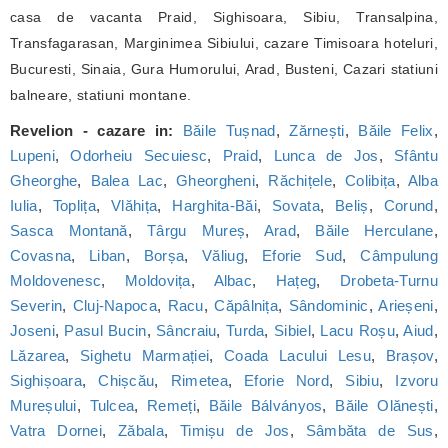
casa de vacanta Praid, Sighisoara, Sibiu, Transalpina,
Transfagarasan, Marginimea Sibiului, cazare Timisoara hoteluri,
Bucuresti, Sinaia, Gura Humorului, Arad, Busteni, Cazari statiuni
balneare, statiuni montane.
Revelion - cazare in:
Băile Tușnad
,
Zărnești
,
Băile Felix
,
Lupeni
,
Odorheiu Secuiesc
,
Praid
,
Lunca de Jos
,
Sfântu
Gheorghe
,
Balea Lac
,
Gheorgheni
,
Răchițele
,
Colibița
,
Alba
Iulia
,
Toplița
,
Vlăhița
,
Harghita-Băi
,
Sovata
,
Beliș
,
Corund
,
Sasca Montană
,
Târgu Mureș
,
Arad
,
Băile Herculane
,
Covasna
,
Liban
,
Borșa
,
Văliug
,
Eforie Sud
,
Câmpulung
Moldovenesc
,
Moldovița
,
Albac
,
Hațeg
,
Drobeta-Turnu
Severin
,
Cluj-Napoca
,
Racu
,
Căpâlnița
,
Sândominic
,
Arieșeni
,
Joseni
,
Pasul Bucin
,
Sâncraiu
,
Turda
,
Sibiel
,
Lacu Roșu
,
Aiud
,
Lăzarea
,
Sighetu Marmației
,
Coada Lacului Lesu
,
Brașov
,
Sighișoara
,
Chișcău
,
Rimetea
,
Eforie Nord
,
Sibiu
,
Izvoru
Mureșului
,
Tulcea
,
Remeți
,
Băile Bálványos
,
Băile Olănești
,
Vatra Dornei
,
Zăbala
,
Timișu de Jos
,
Sâmbăta de Sus
,