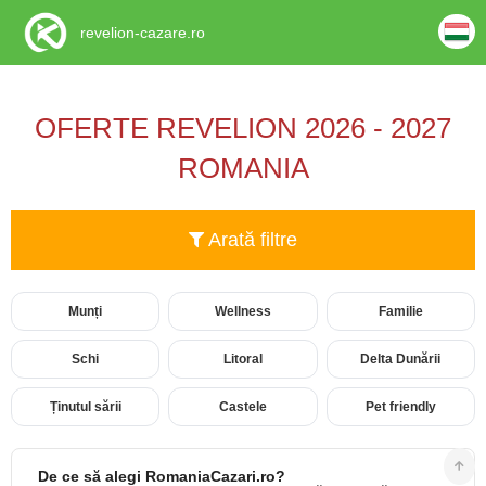
revelion-cazare.ro
OFERTE REVELION 2026 - 2027
ROMANIA
Arată filtre
Munți
Wellness
Familie
Schi
Litoral
Delta Dunării
Ținutul sării
Castele
Pet friendly
De ce să alegi RomaniaCazari.ro?