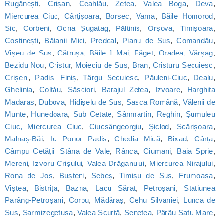
Rugănești
,
Crișan
,
Ceahlău
,
Zetea
,
Valea Boga
,
Deva
,
Miercurea Ciuc
,
Cârțișoara
,
Borsec
,
Vama
,
Băile Homorod
,
Sic
,
Corbeni
,
Ocna Șugatag
,
Păltiniș
,
Orșova
,
Timișoara
,
Costinești
,
Bățanii Mici
,
Predeal
,
Pianu de Sus
,
Comandău
,
Vișeu de Sus
,
Cătrușa
,
Băile 1 Mai
,
Făget
,
Oradea
,
Vărșag
,
Bezidu Nou
,
Cristur
,
Moieciu de Sus
,
Bran
,
Cristuru Secuiesc
,
Crișeni
,
Padis
,
Finiș
,
Târgu Secuiesc
,
Păuleni-Ciuc
,
Dealu
,
Ghelința
,
Coltău
,
Săsciori
,
Barajul Zetea
,
Izvoare
,
Harghita
Madaras
,
Dubova
,
Hidișelu de Sus
,
Sasca Română
,
Vălenii de
Munte
,
Hunedoara
,
Sub Cetate
,
Sânmartin
,
Reghin
,
Șumuleu
Ciuc, Miercurea Ciuc
,
Ciucsângeorgiu
,
Șiclod
,
Scărișoara
,
Malnaș-Băi
,
Ic Ponor Padis
,
Chedia Mică
,
Bixad
,
Cârța
,
Câmpu Cetății
,
Stâna de Vale
,
Rânca
,
Ciumani
,
Baia Sprie
,
Mereni
,
Izvoru Crișului
,
Valea Drăganului
,
Miercurea Nirajului
,
Rona de Jos
,
Bușteni
,
Sebeș
,
Timișu de Sus
,
Frumoasa
,
Viștea
,
Bistrița
,
Bazna
,
Lacu Sărat
,
Petroșani
,
Statiunea
Parâng-Petroșani
,
Corbu
,
Mădăraș
,
Cehu Silvaniei
,
Lunca de
Sus
,
Sarmizegetusa
,
Valea Scurtă
,
Senetea
,
Pârâu Satu Mare
,