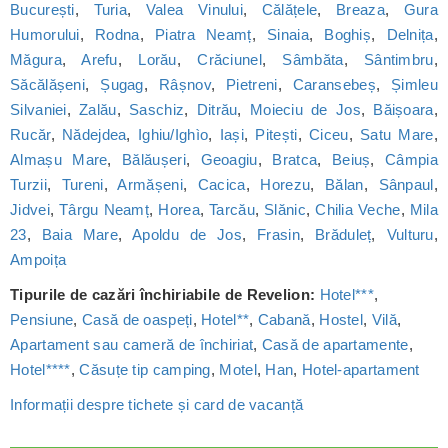
București
,
Turia
,
Valea Vinului
,
Călățele
,
Breaza
,
Gura
Humorului
,
Rodna
,
Piatra Neamț
,
Sinaia
,
Boghiș
,
Delnița
,
Măgura
,
Arefu
,
Lorău
,
Crăciunel
,
Sâmbăta
,
Sântimbru
,
Săcălășeni
,
Șugag
,
Râșnov
,
Pietreni
,
Caransebeș
,
Șimleu
Silvaniei
,
Zalău
,
Saschiz
,
Ditrău
,
Moieciu de Jos
,
Băișoara
,
Rucăr
,
Nădejdea
,
Ighiu/Ighìo
,
Iași
,
Pitești
,
Ciceu
,
Satu Mare
,
Almașu Mare
,
Bălăușeri
,
Geoagiu
,
Bratca
,
Beiuș
,
Câmpia
Turzii
,
Tureni
,
Armășeni
,
Cacica
,
Horezu
,
Bălan
,
Sânpaul
,
Jidvei
,
Târgu Neamț
,
Horea
,
Tarcău
,
Slănic
,
Chilia Veche
,
Mila
23
,
Baia Mare
,
Apoldu de Jos
,
Frasin
,
Brăduleț
,
Vulturu
,
Ampoița
Tipurile de cazări închiriabile de Revelion:
Hotel***
,
Pensiune
,
Casă de oaspeți
,
Hotel**
,
Cabană
,
Hostel
,
Vilă
,
Apartament sau cameră de închiriat
,
Casă de apartamente
,
Hotel****
,
Căsuțe tip camping
,
Motel
,
Han
,
Hotel-apartament
Informații despre tichete și card de vacanță