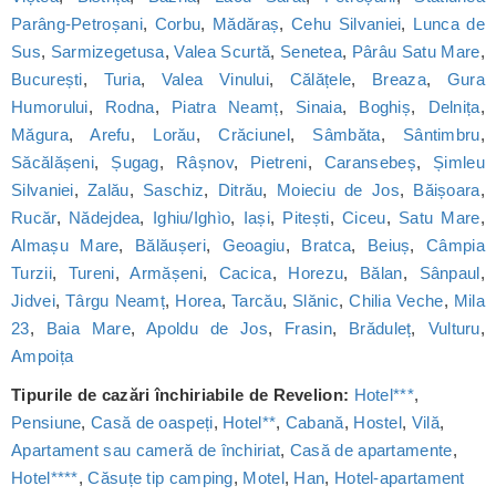
Parâng-Petroșani
,
Corbu
,
Mădăraș
,
Cehu Silvaniei
,
Lunca de
Sus
,
Sarmizegetusa
,
Valea Scurtă
,
Senetea
,
Pârâu Satu Mare
,
București
,
Turia
,
Valea Vinului
,
Călățele
,
Breaza
,
Gura
Humorului
,
Rodna
,
Piatra Neamț
,
Sinaia
,
Boghiș
,
Delnița
,
Măgura
,
Arefu
,
Lorău
,
Crăciunel
,
Sâmbăta
,
Sântimbru
,
Săcălășeni
,
Șugag
,
Râșnov
,
Pietreni
,
Caransebeș
,
Șimleu
Silvaniei
,
Zalău
,
Saschiz
,
Ditrău
,
Moieciu de Jos
,
Băișoara
,
Rucăr
,
Nădejdea
,
Ighiu/Ighìo
,
Iași
,
Pitești
,
Ciceu
,
Satu Mare
,
Almașu Mare
,
Bălăușeri
,
Geoagiu
,
Bratca
,
Beiuș
,
Câmpia
Turzii
,
Tureni
,
Armășeni
,
Cacica
,
Horezu
,
Bălan
,
Sânpaul
,
Jidvei
,
Târgu Neamț
,
Horea
,
Tarcău
,
Slănic
,
Chilia Veche
,
Mila
23
,
Baia Mare
,
Apoldu de Jos
,
Frasin
,
Brăduleț
,
Vulturu
,
Ampoița
Tipurile de cazări închiriabile de Revelion:
Hotel***
,
Pensiune
,
Casă de oaspeți
,
Hotel**
,
Cabană
,
Hostel
,
Vilă
,
Apartament sau cameră de închiriat
,
Casă de apartamente
,
Hotel****
,
Căsuțe tip camping
,
Motel
,
Han
,
Hotel-apartament