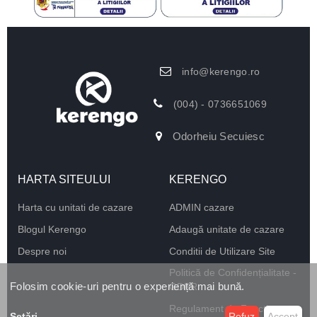
info@kerengo.ro
(004) - 0736651069
Odorheiu Secuiesc
HARTA SITEULUI
KERENGO
Harta cu unitati de cazare
ADMIN cazare
Blogul Kerengo
Adaugă unitate de cazare
Despre noi
Conditii de Utilizare Site
Politică de Confidențialitate -
Folosim cookie-uri pentru o experiență mai bună.
GDPR
Regulament de Funcționare
Setări
...
Refuz
Accept