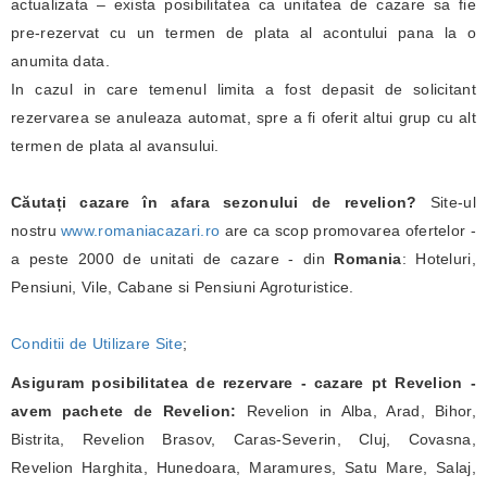
actualizata – exista posibilitatea ca unitatea de cazare sa fie
pre-rezervat cu un termen de plata al acontului pana la o
anumita data.
In cazul in care temenul limita a fost depasit de solicitant
rezervarea se anuleaza automat, spre a fi oferit altui grup cu alt
termen de plata al avansului.
Căutați cazare în afara sezonului de revelion?
Site-ul
nostru
www.romaniacazari.ro
are ca scop promovarea ofertelor -
a peste 2000 de unitati de cazare - din
Romania
: Hoteluri,
Pensiuni, Vile, Cabane si Pensiuni Agroturistice.
Conditii de Utilizare Site
;
Asiguram posibilitatea de rezervare - cazare pt Revelion -
avem pachete de Revelion:
Revelion in Alba, Arad, Bihor,
Bistrita, Revelion Brasov, Caras-Severin, Cluj, Covasna,
Revelion Harghita, Hunedoara, Maramures, Satu Mare, Salaj,