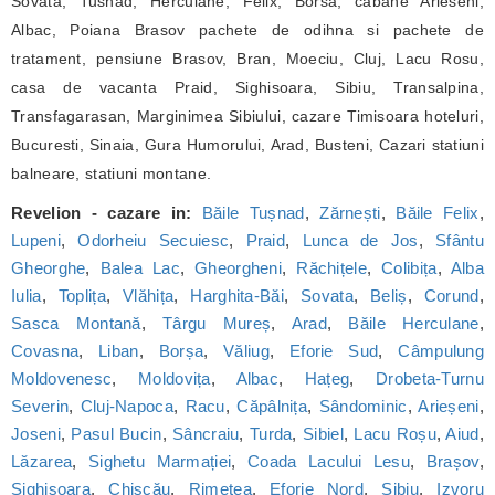
Sovata, Tusnad, Herculane, Felix, Borsa, cabane Arieseni,
Albac, Poiana Brasov pachete de odihna si pachete de
tratament, pensiune Brasov, Bran, Moeciu, Cluj, Lacu Rosu,
casa de vacanta Praid, Sighisoara, Sibiu, Transalpina,
Transfagarasan, Marginimea Sibiului, cazare Timisoara hoteluri,
Bucuresti, Sinaia, Gura Humorului, Arad, Busteni, Cazari statiuni
balneare, statiuni montane.
Revelion - cazare in:
Băile Tușnad
,
Zărnești
,
Băile Felix
,
Lupeni
,
Odorheiu Secuiesc
,
Praid
,
Lunca de Jos
,
Sfântu
Gheorghe
,
Balea Lac
,
Gheorgheni
,
Răchițele
,
Colibița
,
Alba
Iulia
,
Toplița
,
Vlăhița
,
Harghita-Băi
,
Sovata
,
Beliș
,
Corund
,
Sasca Montană
,
Târgu Mureș
,
Arad
,
Băile Herculane
,
Covasna
,
Liban
,
Borșa
,
Văliug
,
Eforie Sud
,
Câmpulung
Moldovenesc
,
Moldovița
,
Albac
,
Hațeg
,
Drobeta-Turnu
Severin
,
Cluj-Napoca
,
Racu
,
Căpâlnița
,
Sândominic
,
Arieșeni
,
Joseni
,
Pasul Bucin
,
Sâncraiu
,
Turda
,
Sibiel
,
Lacu Roșu
,
Aiud
,
Lăzarea
,
Sighetu Marmației
,
Coada Lacului Lesu
,
Brașov
,
Sighișoara
,
Chișcău
,
Rimetea
,
Eforie Nord
,
Sibiu
,
Izvoru