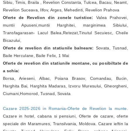
Sibiu, Timis, Braila , Revelion Constanta, Tulcea, Bacau, Neamt,
Revelion Suceava, Ilfov, Arges, Mehedinti, Revelion Prahova
Oferte de Revelion din zonele turistice:
Valea Prahovei,
muntii Apuseni,muntii Harghitei, marginimea Sibiului,
Transfagarasan- Lacul Balea,Retezat,Tinutul Secuiesc, Cheile
Bicazului,
Oferte de revelion din statiunile balneare:
Sovata, Tusnad,
Baile Herculane, Baile Felix, 1 Mai
Oferte de revelion din statiunile montane, cu posibiltate de
a schia:
Borsa, Arieseni, Albac, Poiana Brasov, Comandau, Bucin,
Harghita Bai, Harghita Madaras, Izvoru Muresului, Gheorgheni,
Ciumani,Homorod, Tusnad, Sovata
Cazare 2025-2026 in Romania
-
Oferte de Revelion la munte
.
Cazare in hotel, cabana si pensiuni, Oferte de cazare, oferte
speciale din Maramures, Transilvania, Moldova. Cazare ieftin la