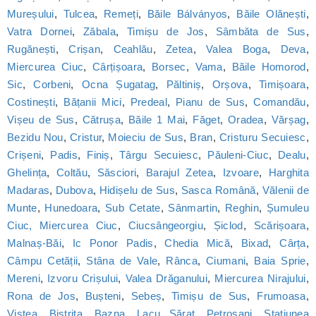
Mureșului
,
Tulcea
,
Remeți
,
Băile Bálványos
,
Băile Olănești
,
Vatra Dornei
,
Zăbala
,
Timișu de Jos
,
Sâmbăta de Sus
,
Rugănești
,
Crișan
,
Ceahlău
,
Zetea
,
Valea Boga
,
Deva
,
Miercurea Ciuc
,
Cârțișoara
,
Borsec
,
Vama
,
Băile Homorod
,
Sic
,
Corbeni
,
Ocna Șugatag
,
Păltiniș
,
Orșova
,
Timișoara
,
Costinești
,
Bățanii Mici
,
Predeal
,
Pianu de Sus
,
Comandău
,
Vișeu de Sus
,
Cătrușa
,
Băile 1 Mai
,
Făget
,
Oradea
,
Vărșag
,
Bezidu Nou
,
Cristur
,
Moieciu de Sus
,
Bran
,
Cristuru Secuiesc
,
Crișeni
,
Padis
,
Finiș
,
Târgu Secuiesc
,
Păuleni-Ciuc
,
Dealu
,
Ghelința
,
Coltău
,
Săsciori
,
Barajul Zetea
,
Izvoare
,
Harghita
Madaras
,
Dubova
,
Hidișelu de Sus
,
Sasca Română
,
Vălenii de
Munte
,
Hunedoara
,
Sub Cetate
,
Sânmartin
,
Reghin
,
Șumuleu
Ciuc, Miercurea Ciuc
,
Ciucsângeorgiu
,
Șiclod
,
Scărișoara
,
Malnaș-Băi
,
Ic Ponor Padis
,
Chedia Mică
,
Bixad
,
Cârța
,
Câmpu Cetății
,
Stâna de Vale
,
Rânca
,
Ciumani
,
Baia Sprie
,
Mereni
,
Izvoru Crișului
,
Valea Drăganului
,
Miercurea Nirajului
,
Rona de Jos
,
Bușteni
,
Sebeș
,
Timișu de Sus
,
Frumoasa
,
Viștea
,
Bistrița
,
Bazna
,
Lacu Sărat
,
Petroșani
,
Statiunea