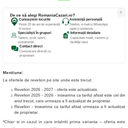
De ce să alegi RomaniaCazari.ro?
Cunoaștem locurile
Asistență personală
Peste 20 de ani de experiență
Telefon, e-mail și WhatsApp
în turism
rapid și prietenos
Specialiști în grupuri
Informații detaliate
Tabere, școli, sport,
Capacitate reală, camere și
evenimente
facilități clare
Contact direct
Comunicare directă cu
proprietarii
Mentiune:
La ofertele de revelion pe site unde este trecut:
Revelion 2026 - 2027 - oferta este actualizata.
Revelion 2025 - 2026 - inseamna ca tariful afisat este cel din
anul trecut, care urmeaza a fi actualizat de proprietar.
Revelion - inseamna ca tariful afisat urmeaza a fi actualizat
de proprietar.
*Chiar si in cazul in care intalniti prima varianta – oferta este