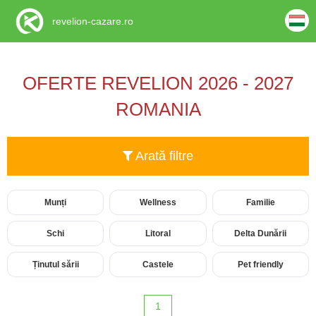
revelion-cazare.ro
OFERTE REVELION 2026 - 2027
ROMANIA
Arată filtre
Munți
Wellness
Familie
Schi
Litoral
Delta Dunării
Ținutul sării
Castele
Pet friendly
1