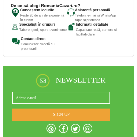
De ce să alegi RomaniaCazari.ro?
Cunoaștem locurile
Asistență personală
Peste 20 de ani de experiență
Telefon, e-mail și WhatsApp
în turism
rapid și prietenos
Specialiști în grupuri
Informații detaliate
Tabere, școli, sport, evenimente
Capacitate reală, camere și
facilități clare
Contact direct
Comunicare directă cu
proprietarii
NEWSLETTER
SIGN UP