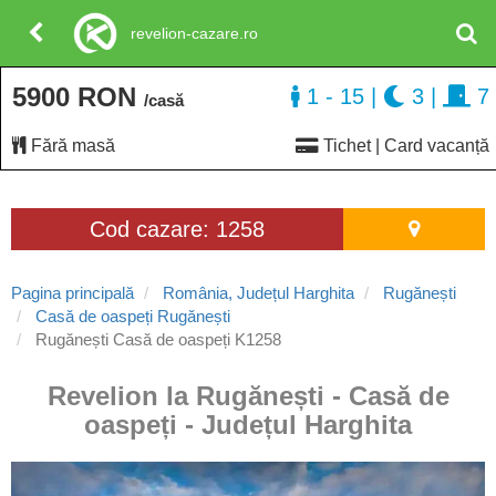
revelion-cazare.ro
5900 RON
1 - 15
|
3
|
7
/casă
Fără masă
Tichet | Card vacanță
Cod cazare: 1258
Pagina principală
România, Județul Harghita
Rugănești
Casă de oaspeți Rugănești
Rugănești Casă de oaspeți K1258
Revelion la Rugănești - Casă de
oaspeți - Județul Harghita