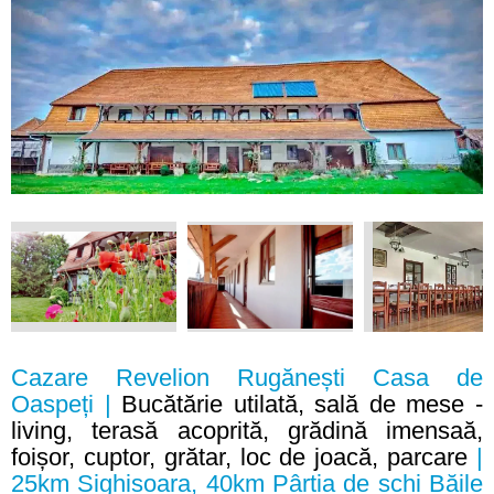
Cazare Revelion Rugănești Casa de
Oaspeți |
Bucătărie utilată, sală de mese -
living, terasă acoprită, grădină imensaă,
foișor, cuptor, grătar, loc de joacă, parcare
|
25km Sighisoara, 40km Pârtia de schi Băile