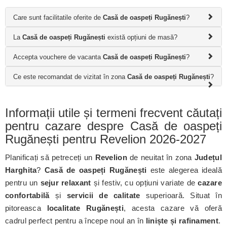
Care sunt facilitatile oferite de
Casă de oaspeți Rugănești
?
La
Casă de oaspeți Rugănești
există opțiuni de masă?
Accepta vouchere de vacanta
Casă de oaspeți Rugănești
?
Ce este recomandat de vizitat în zona
Casă de oaspeți Rugănești
?
Informații utile și termeni frecvent căutați
pentru cazare despre Casă de oaspeți
Rugănești pentru Revelion 2026-2027
Planificați să petreceți un
Revelion
de neuitat în zona
Județul
Harghita
?
Casă de oaspeți Rugănești
este alegerea ideală
pentru un
sejur relaxant
și festiv, cu opțiuni variate de
cazare
confortabilă
și
servicii de calitate
superioară. Situat în
pitoreasca
localitate Rugănești
, acesta cazare vă oferă
cadrul perfect pentru a începe noul an în
liniște și rafinament
.