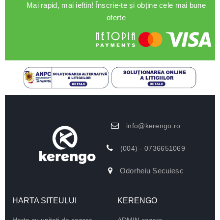
Mai rapid, mai ieftin! Înscrie-te și obține cele mai bune
oferte
info@kerengo.ro
(004) - 0736651069
Odorheiu Secuiesc
HARTA SITEULUI
KERENGO
Harta cu unitati de cazare
ADMIN cazare