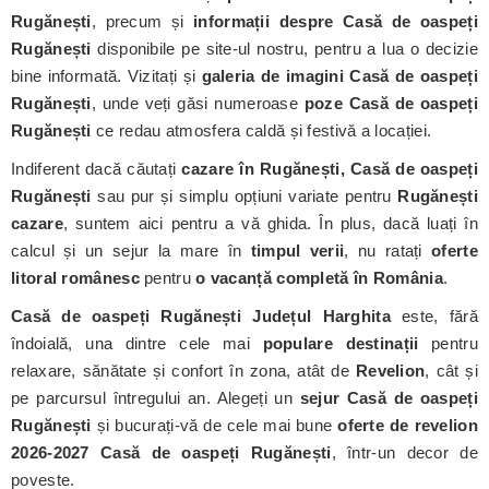
Rugănești
, precum și
informații despre Casă de oaspeți
Rugănești
disponibile pe site-ul nostru, pentru a lua o decizie
bine informată. Vizitați și
galeria de imagini Casă de oaspeți
Rugănești
, unde veți găsi numeroase
poze Casă de oaspeți
Rugănești
ce redau atmosfera caldă și festivă a locației.
Indiferent dacă căutați
cazare în Rugănești, Casă de oaspeți
Rugănești
sau pur și simplu opțiuni variate pentru
Rugănești
cazare
, suntem aici pentru a vă ghida. În plus, dacă luați în
calcul și un sejur la mare în
timpul verii
, nu ratați
oferte
litoral românesc
pentru
o vacanță completă în România
.
Casă de oaspeți Rugănești
Județul Harghita
este, fără
îndoială, una dintre cele mai
populare destinații
pentru
relaxare, sănătate și confort în zona, atât de
Revelion
, cât și
pe parcursul întregului an. Alegeți un
sejur Casă de oaspeți
Rugănești
și bucurați-vă de cele mai bune
oferte de revelion
2026-2027 Casă de oaspeți Rugănești
, într-un decor de
poveste.