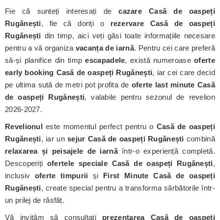
Fie că sunteți interesați de
cazare Casă de oaspeți
Rugănești
, fie că doriți o
rezervare Casă de oaspeți
Rugănești
din timp, aici veți găsi toate informațiile necesare
pentru a vă organiza
vacanța de iarnă
. Pentru cei care preferă
să-și planifice din timp
escapadele
, există numeroase
oferte
early booking Casă de oaspeți Rugănești
, iar cei care decid
pe ultima sută de metri pot profita de
oferte last minute Casă
de oaspeți Rugănești
, valabile pentru sezonul de revelion
2026-2027.
Revelionul
este momentul perfect pentru o
Casă de oaspeți
Rugănești
, iar un
sejur Casă de oaspeți Rugănești
combină
relaxarea și peisajele de iarnă
într-o experiență completă.
Descoperiți
ofertele speciale Casă de oaspeți Rugănești
,
inclusiv
oferte timpurii
și
First Minute Casă de oaspeți
Rugănești
, create special pentru a transforma sărbătorile într-
un prilej de răsfăț.
Vă invităm să consultați
prezentarea Casă de oaspeți