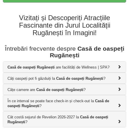
Vizitați și Descoperiți Atracțiile
Fascinante din Jurul Localității
Rugănești în Imagini!
Întrebări frecvente despre
Casă de oaspeți
Rugănești
Casă de oaspeți Rugănești
are facilități de Wellness | SPA?
Câți oaspeți pot fi găzduiți la
Casă de oaspeți Rugănești
?
Câțe camere are
Casă de oaspeți Rugănești
?
În ce interval se poate face check-in și check-out la
Casă de
oaspeți Rugănești
?
Cât costă sejurul de Revelion 2026-2027 la
Casă de oaspeți
Rugănești
?