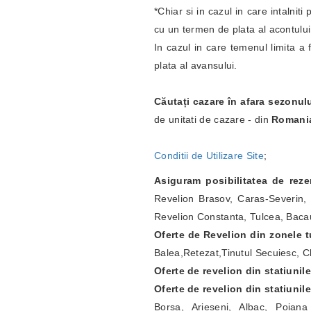
*Chiar si in cazul in care intalnit
cu un termen de plata al acontulu
In cazul in care temenul limita a 
plata al avansului.
Căutați cazare în afara sezonul
de unitati de cazare - din
Romani
Conditii de Utilizare Site
;
Asiguram posibilitatea de rez
Revelion Brasov, Caras-Severin, 
Revelion Constanta, Tulcea, Bacau
Oferte de Revelion din zonele tu
Balea,Retezat,Tinutul Secuiesc, Ch
Oferte de revelion din statiunil
Oferte de revelion din statiunil
Borsa, Arieseni, Albac, Poian