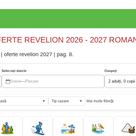
ERTE REVELION 2026 - 2027 ROMA
| oferte revelion 2027 | pag. 8.
Selectați datele
Oaspeți
Sosire
—
Plecare
2 adulți, 0 copii
masă
Tip cazare
Mai multe filtre