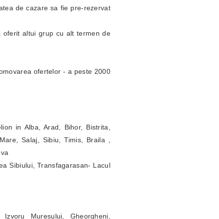
itatea de cazare sa fie pre-rezervat
 oferit altui grup cu alt termen de
omovarea ofertelor - a peste 2000
ion in Alba, Arad, Bihor, Bistrita,
re, Salaj, Sibiu, Timis, Braila ,
ova
ea Sibiului, Transfagarasan- Lacul
 Izvoru Muresului, Gheorgheni,