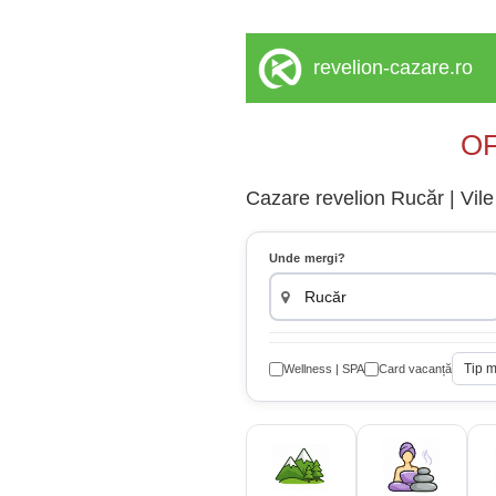
revelion-cazare.ro
OF
Cazare revelion Rucăr | Vile 
Unde mergi?
Tip 
Wellness | SPA
Card vacanță