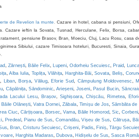
a
erte de Revelion la munte
. Cazare in hotel, cabana si pensiuni, Of
. Cazare ieftin la Sovata, Tusnad, Herculane, Felix, Borsa, caba
ratament, pensiune Brasov, Bran, Moeciu, Cluj, Lacu Rosu, casa de
inimea Sibiului, cazare Timisoara hoteluri, Bucuresti, Sinaia, Gur
e.
nad
,
Zărnești
,
Băile Felix
,
Lupeni
,
Odorheiu Secuiesc
,
Praid
,
Lunca
bița
,
Alba Iulia
,
Toplița
,
Vlăhița
,
Harghita-Băi
,
Sovata
,
Beliș
,
Corun
a
,
Liban
,
Borșa
,
Văliug
,
Eforie Sud
,
Câmpulung Moldovenesc
,
M
cu
,
Căpâlnița
,
Sândominic
,
Arieșeni
,
Joseni
,
Pasul Bucin
,
Sâncrai
ada Lacului Lesu
,
Brașov
,
Sighișoara
,
Chișcău
,
Rimetea
,
Efor
,
Băile Olănești
,
Vatra Dornei
,
Zăbala
,
Timișu de Jos
,
Sâmbăta de
rea Ciuc
,
Cârțișoara
,
Borsec
,
Vama
,
Băile Homorod
,
Sic
,
Corbeni
i
,
Predeal
,
Pianu de Sus
,
Comandău
,
Vișeu de Sus
,
Cătrușa
,
Băi
 Sus
,
Bran
,
Cristuru Secuiesc
,
Crișeni
,
Padis
,
Finiș
,
Târgu Secuie
zvoare
,
Harghita Madaras
,
Dubova
,
Hidișelu de Sus
,
Sasca Româ