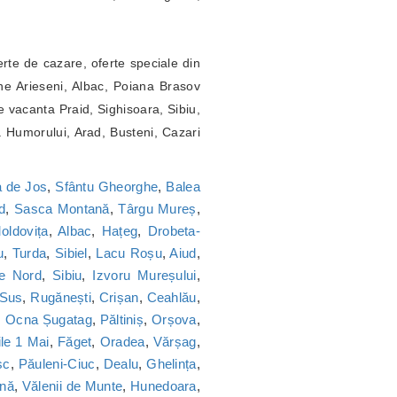
erte de cazare, oferte speciale din
ne Arieseni, Albac, Poiana Brasov
 vacanta Praid, Sighisoara, Sibiu,
a Humorului, Arad, Busteni, Cazari
 de Jos
,
Sfântu Gheorghe
,
Balea
d
,
Sasca Montană
,
Târgu Mureș
,
oldovița
,
Albac
,
Hațeg
,
Drobeta-
u
,
Turda
,
Sibiel
,
Lacu Roșu
,
Aiud
,
ie Nord
,
Sibiu
,
Izvoru Mureșului
,
 Sus
,
Rugănești
,
Crișan
,
Ceahlău
,
,
Ocna Șugatag
,
Păltiniș
,
Orșova
,
le 1 Mai
,
Făget
,
Oradea
,
Vărșag
,
sc
,
Păuleni-Ciuc
,
Dealu
,
Ghelința
,
nă
,
Vălenii de Munte
,
Hunedoara
,