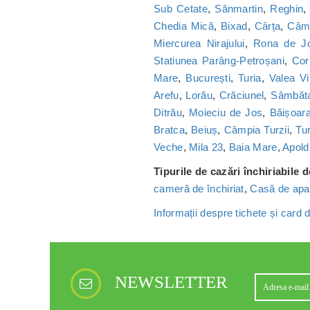
Sub Cetate
,
Sânmartin
,
Reghin
Chedia Mică
,
Bixad
,
Cârța
,
Câmp
Miercurea Nirajului
,
Rona de J
Statiunea Parâng-Petroșani
,
Cor
Mare
,
București
,
Turia
,
Valea Vi
Arefu
,
Lorău
,
Crăciunel
,
Sâmbăt
Ditrău
,
Moieciu de Jos
,
Băișoar
Bratca
,
Beiuș
,
Câmpia Turzii
,
Tu
Veche
,
Mila 23
,
Baia Mare
,
Apold
Tipurile de cazări închiriabile 
cameră de închiriat
,
Casă de apa
Informații despre tichete și card
NEWSLETTER