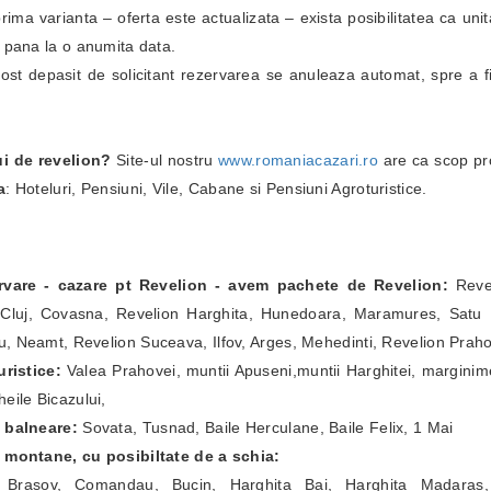
i prima varianta – oferta este actualizata – exista posibilitatea ca un
i pana la o anumita data.
fost depasit de solicitant rezervarea se anuleaza automat, spre a fi
ui de revelion?
Site-ul nostru
www.romaniacazari.ro
are ca scop pr
a
: Hoteluri, Pensiuni, Vile, Cabane si Pensiuni Agroturistice.
ervare - cazare pt Revelion - avem pachete de Revelion:
Revel
Cluj, Covasna, Revelion Harghita, Hunedoara, Maramures, Satu Ma
, Neamt, Revelion Suceava, Ilfov, Arges, Mehedinti, Revelion Prah
ristice:
Valea Prahovei, muntii Apuseni,muntii Harghitei, marginim
eile Bicazului,
e balneare:
Sovata, Tusnad, Baile Herculane, Baile Felix, 1 Mai
e montane, cu posibiltate de a schia:
a Brasov, Comandau, Bucin, Harghita Bai, Harghita Madaras,