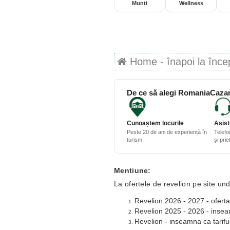
Munți
Wellness
Home - înapoi la începu
De ce să alegi RomaniaCazar
Cunoaștem locurile
Asist
Peste 20 de ani de experiență în
Telefo
turism
și pri
Mentiune:
La ofertele de revelion pe site und
Revelion 2026 - 2027 - oferta
Revelion 2025 - 2026 - inseamn
Revelion - inseamna ca tariful