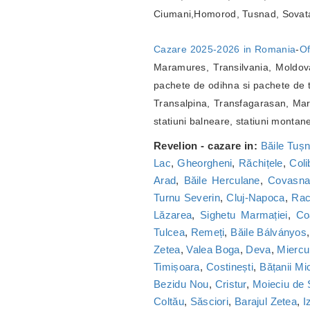
Ciumani,Homorod, Tusnad, Sovat
Cazare 2025-2026 in Romania
-
Of
Maramures, Transilvania, Moldova
pachete de odihna si pachete de t
Transalpina, Transfagarasan, Marg
statiuni balneare, statiuni montan
Revelion - cazare in:
Băile Tuș
Lac
,
Gheorgheni
,
Răchițele
,
Coli
Arad
,
Băile Herculane
,
Covasn
Turnu Severin
,
Cluj-Napoca
,
Ra
Lăzarea
,
Sighetu Marmației
,
Co
Tulcea
,
Remeți
,
Băile Bálványos
Zetea
,
Valea Boga
,
Deva
,
Miercu
Timișoara
,
Costinești
,
Bățanii Mic
Bezidu Nou
,
Cristur
,
Moieciu de
Coltău
,
Săsciori
,
Barajul Zetea
,
I