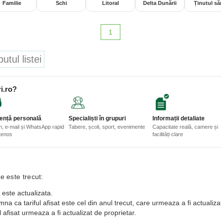
Familie
Schi
Litoral
Delta Dunării
Ținutul săr
1
tul listei
i.ro?
ență personală
Specialiști în grupuri
Informații detaliate
n, e-mail și WhatsApp rapid
Tabere, școli, sport, evenimente
Capacitate reală, camere și
etenos
facilități clare
e este trecut:
 este actualizata.
a ca tariful afisat este cel din anul trecut, care urmeaza a fi actualiza
 afisat urmeaza a fi actualizat de proprietar.