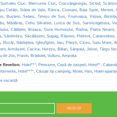
,
Șumuleu Ciuc, Miercurea Ciuc
,
Ciucsângeorgiu
,
Șiclod
,
Scărișo
u Cetății
,
Stâna de Vale
,
Rânca
,
Ciumani
,
Baia Sprie
,
Mereni
,
os
,
Bușteni
,
Sebeș
,
Timișu de Sus
,
Frumoasa
,
Viștea
,
Bistrița
bu
,
Mădăraș
,
Cehu Silvaniei
,
Lunca de Sus
,
Sarmizegetusa
,
Va
nului
,
Călățele
,
Breaza
,
Gura Humorului
,
Rodna
,
Piatra Neamț
a
,
Sântimbru
,
Săcălășeni
,
Șugag
,
Râșnov
,
Pietreni
,
Caransebeș
a
,
Rucăr
,
Nădejdea
,
Ighiu/Ighìo
,
Iași
,
Pitești
,
Ciceu
,
Satu Mare
,
A
reni
,
Armășeni
,
Cacica
,
Horezu
,
Bălan
,
Sânpaul
,
Jidvei
,
Târgu Ne
u de Jos
,
Frasin
,
Brăduleț
,
Vulturu
,
Ampoița
de Revelion:
Hotel***
,
Pensiune
,
Casă de oaspeți
,
Hotel**
,
Cabană
rtamente
,
Hotel****
,
Căsuțe tip camping
,
Motel
,
Han
,
Hotel-apart
 de vacanță
SIGN UP