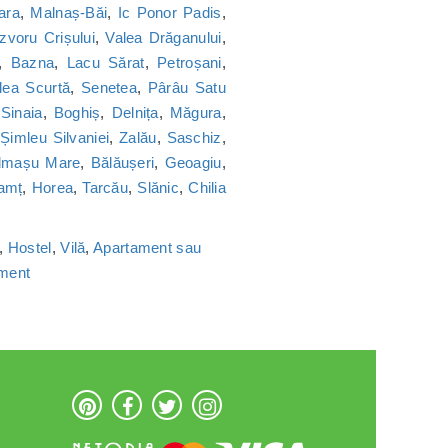
ara
,
Malnaș-Băi
,
Ic Ponor Padis
,
Izvoru Crișului
,
Valea Drăganului
,
,
Bazna
,
Lacu Sărat
,
Petroșani
,
lea Scurtă
,
Senetea
,
Pârâu Satu
,
Sinaia
,
Boghiș
,
Delnița
,
Măgura
,
,
Șimleu Silvaniei
,
Zalău
,
Saschiz
,
lmașu Mare
,
Bălăușeri
,
Geoagiu
,
amț
,
Horea
,
Tarcău
,
Slănic
,
Chilia
,
Hostel
,
Vilă
,
Apartament sau
ament