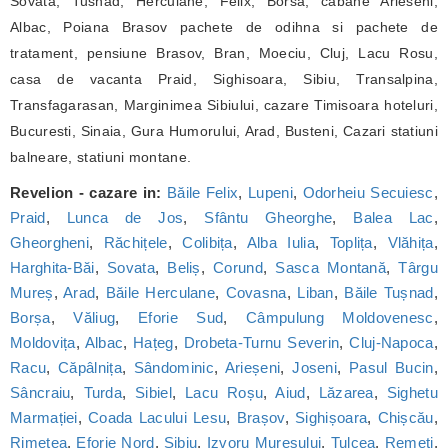
Sovata, Tusnad, Herculane, Felix, Borsa, cabane Arieseni,
Albac, Poiana Brasov pachete de odihna si pachete de
tratament, pensiune Brasov, Bran, Moeciu, Cluj, Lacu Rosu,
casa de vacanta Praid, Sighisoara, Sibiu, Transalpina,
Transfagarasan, Marginimea Sibiului, cazare Timisoara hoteluri,
Bucuresti, Sinaia, Gura Humorului, Arad, Busteni, Cazari statiuni
balneare, statiuni montane.
Revelion - cazare in:
Băile Felix
,
Lupeni
,
Odorheiu Secuiesc
,
Praid
,
Lunca de Jos
,
Sfântu Gheorghe
,
Balea Lac
,
Gheorgheni
,
Răchițele
,
Colibița
,
Alba Iulia
,
Toplița
,
Vlăhița
,
Harghita-Băi
,
Sovata
,
Beliș
,
Corund
,
Sasca Montană
,
Târgu
Mureș
,
Arad
,
Băile Herculane
,
Covasna
,
Liban
,
Băile Tușnad
,
Borșa
,
Văliug
,
Eforie Sud
,
Câmpulung Moldovenesc
,
Moldovița
,
Albac
,
Hațeg
,
Drobeta-Turnu Severin
,
Cluj-Napoca
,
Racu
,
Căpâlnița
,
Sândominic
,
Arieșeni
,
Joseni
,
Pasul Bucin
,
Sâncraiu
,
Turda
,
Sibiel
,
Lacu Roșu
,
Aiud
,
Lăzarea
,
Sighetu
Marmației
,
Coada Lacului Lesu
,
Brașov
,
Sighișoara
,
Chișcău
,
Rimetea
,
Eforie Nord
,
Sibiu
,
Izvoru Mureșului
,
Tulcea
,
Remeți
,