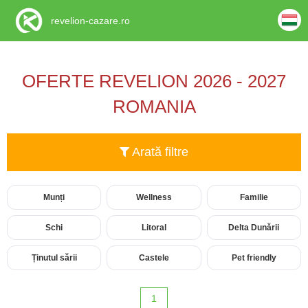
revelion-cazare.ro
OFERTE REVELION 2026 - 2027
ROMANIA
Arată filtre
Munți
Wellness
Familie
Schi
Litoral
Delta Dunării
Ținutul sării
Castele
Pet friendly
1