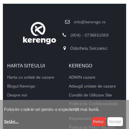
info@kerengo.ro
(004) - 0736651069
Odorheiu Secuiesc
HARTA SITEULUI
KERENGO
Harta cu unitati de cazare
ADMIN cazare
Blogul Kerengo
Adaugă unitate de cazare
Despre noi
Conditii de Utilizare Site
Politică de Confidențialitate -
Folosim cookie-uri pentru o experiență mai bună.
GDPR
Regulament de Funcționare
Setări
...
Refuz
Accept
Politica de Retur/ Anulare