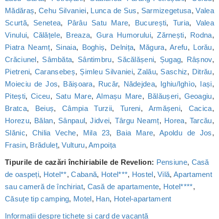
Mădăraș
,
Cehu Silvaniei
,
Lunca de Sus
,
Sarmizegetusa
,
Valea
Scurtă
,
Senetea
,
Pârâu Satu Mare
,
București
,
Turia
,
Valea
Vinului
,
Călățele
,
Breaza
,
Gura Humorului
,
Zărnești
,
Rodna
,
Piatra Neamț
,
Sinaia
,
Boghiș
,
Delnița
,
Măgura
,
Arefu
,
Lorău
,
Crăciunel
,
Sâmbăta
,
Sântimbru
,
Săcălășeni
,
Șugag
,
Râșnov
,
Pietreni
,
Caransebeș
,
Șimleu Silvaniei
,
Zalău
,
Saschiz
,
Ditrău
,
Moieciu de Jos
,
Băișoara
,
Rucăr
,
Nădejdea
,
Ighiu/Ighìo
,
Iași
,
Pitești
,
Ciceu
,
Satu Mare
,
Almașu Mare
,
Bălăușeri
,
Geoagiu
,
Bratca
,
Beiuș
,
Câmpia Turzii
,
Tureni
,
Armășeni
,
Cacica
,
Horezu
,
Bălan
,
Sânpaul
,
Jidvei
,
Târgu Neamț
,
Horea
,
Tarcău
,
Slănic
,
Chilia Veche
,
Mila 23
,
Baia Mare
,
Apoldu de Jos
,
Frasin
,
Brăduleț
,
Vulturu
,
Ampoița
Tipurile de cazări închiriabile de Revelion:
Pensiune
,
Casă
de oaspeți
,
Hotel**
,
Cabană
,
Hotel***
,
Hostel
,
Vilă
,
Apartament
sau cameră de închiriat
,
Casă de apartamente
,
Hotel****
,
Căsuțe tip camping
,
Motel
,
Han
,
Hotel-apartament
Informații despre tichete și card de vacanță