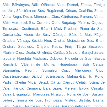
Băile Bálványos
,
Băile Olănești
,
Vatra Dornei
,
Zăbala
,
Timișu
de Jos
,
Sâmbăta de Sus
,
Rugănești
,
Crișan
,
Ceahlău
,
Zetea
,
Valea Boga
,
Deva
,
Miercurea Ciuc
,
Cârțișoara
,
Borsec
,
Vama
,
Băile Homorod
,
Sic
,
Corbeni
,
Ocna Șugatag
,
Păltiniș
,
Orșova
,
Timișoara
,
Costinești
,
Bățanii Mici
,
Predeal
,
Pianu de Sus
,
Comandău
,
Vișeu de Sus
,
Cătrușa
,
Băile 1 Mai
,
Făget
,
Oradea
,
Vărșag
,
Bezidu Nou
,
Cristur
,
Moieciu de Sus
,
Bran
,
Cristuru Secuiesc
,
Crișeni
,
Padis
,
Finiș
,
Târgu Secuiesc
,
Păuleni-Ciuc
,
Dealu
,
Ghelința
,
Coltău
,
Săsciori
,
Barajul Zetea
,
Izvoare
,
Harghita Madaras
,
Dubova
,
Hidișelu de Sus
,
Sasca
Română
,
Vălenii de Munte
,
Hunedoara
,
Sub Cetate
,
Sânmartin
,
Reghin
,
Șumuleu Ciuc, Miercurea Ciuc
,
Ciucsângeorgiu
,
Șiclod
,
Scărișoara
,
Malnaș-Băi
,
Ic Ponor
Padis
,
Chedia Mică
,
Bixad
,
Cârța
,
Câmpu Cetății
,
Stâna de
Vale
,
Rânca
,
Ciumani
,
Baia Sprie
,
Mereni
,
Izvoru Crișului
,
Valea Drăganului
,
Miercurea Nirajului
,
Rona de Jos
,
Bușteni
,
Sebeș
,
Timișu de Sus
,
Frumoasa
,
Viștea
,
Bistrița
,
Bazna
,
Lacu Sărat
,
Petroșani
,
Statiunea Parâng-Petroșani
,
Corbu
,