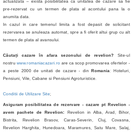
actualizata – exista posibilitatea ca unitatea de cazare sa fie
pre-rezervat cu un termen de plata al acontului pana la o
anumita data.
In cazul in care temenul limita a fost depasit de solicitant
rezervarea se anuleaza automat, spre a fi oferit altui grup cu alt
termen de plata al avansului.
Căutați cazare în afara sezonului de revelion?
Site-ul
nostru
www.romaniacazari.ro
are ca scop promovarea ofertelor -
a peste 2000 de unitati de cazare - din
Romania
: Hoteluri,
Pensiuni, Vile, Cabane si Pensiuni Agroturistice.
Conditii de Utilizare Site
;
Asiguram posibilitatea de rezervare - cazare pt Revelion -
avem pachete de Revelion:
Revelion in Alba, Arad, Bihor,
Bistrita, Revelion Brasov, Caras-Severin, Cluj, Covasna,
Revelion Harghita, Hunedoara, Maramures, Satu Mare, Salaj,