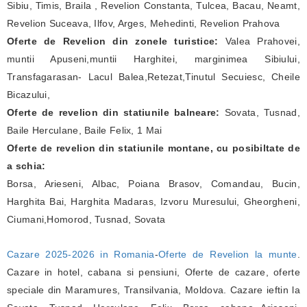
Sibiu, Timis, Braila , Revelion Constanta, Tulcea, Bacau, Neamt,
Revelion Suceava, Ilfov, Arges, Mehedinti, Revelion Prahova
Oferte de Revelion din zonele turistice:
Valea Prahovei,
muntii Apuseni,muntii Harghitei, marginimea Sibiului,
Transfagarasan- Lacul Balea,Retezat,Tinutul Secuiesc, Cheile
Bicazului,
Oferte de revelion din statiunile balneare:
Sovata, Tusnad,
Baile Herculane, Baile Felix, 1 Mai
Oferte de revelion din statiunile montane, cu posibiltate de
a schia:
Borsa, Arieseni, Albac, Poiana Brasov, Comandau, Bucin,
Harghita Bai, Harghita Madaras, Izvoru Muresului, Gheorgheni,
Ciumani,Homorod, Tusnad, Sovata
Cazare 2025-2026 in Romania
-
Oferte de Revelion la munte
.
Cazare in hotel, cabana si pensiuni, Oferte de cazare, oferte
speciale din Maramures, Transilvania, Moldova. Cazare ieftin la