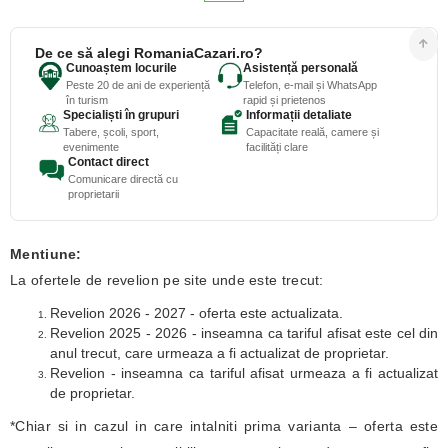
De ce să alegi RomaniaCazari.ro?
Cunoaștem locurile
Asistență personală
Peste 20 de ani de experiență
Telefon, e-mail și WhatsApp
în turism
rapid și prietenos
Specialiști în grupuri
Informații detaliate
Tabere, școli, sport,
Capacitate reală, camere și
evenimente
facilități clare
Contact direct
Comunicare directă cu
proprietarii
Mentiune:
La ofertele de revelion pe site unde este trecut:
Revelion 2026 - 2027 - oferta este actualizata.
Revelion 2025 - 2026 - inseamna ca tariful afisat este cel din
anul trecut, care urmeaza a fi actualizat de proprietar.
Revelion - inseamna ca tariful afisat urmeaza a fi actualizat
de proprietar.
*Chiar si in cazul in care intalniti prima varianta – oferta este