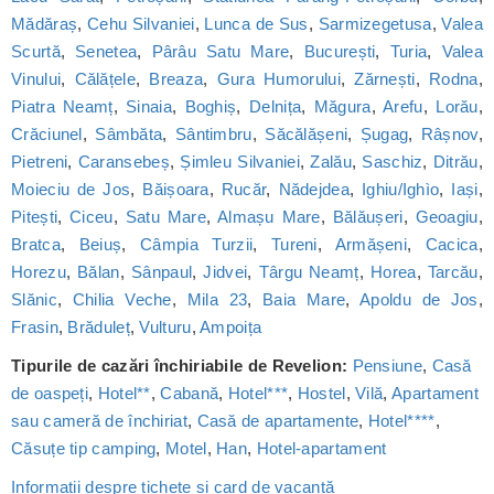
Mădăraș
,
Cehu Silvaniei
,
Lunca de Sus
,
Sarmizegetusa
,
Valea
Scurtă
,
Senetea
,
Pârâu Satu Mare
,
București
,
Turia
,
Valea
Vinului
,
Călățele
,
Breaza
,
Gura Humorului
,
Zărnești
,
Rodna
,
Piatra Neamț
,
Sinaia
,
Boghiș
,
Delnița
,
Măgura
,
Arefu
,
Lorău
,
Crăciunel
,
Sâmbăta
,
Sântimbru
,
Săcălășeni
,
Șugag
,
Râșnov
,
Pietreni
,
Caransebeș
,
Șimleu Silvaniei
,
Zalău
,
Saschiz
,
Ditrău
,
Moieciu de Jos
,
Băișoara
,
Rucăr
,
Nădejdea
,
Ighiu/Ighìo
,
Iași
,
Pitești
,
Ciceu
,
Satu Mare
,
Almașu Mare
,
Bălăușeri
,
Geoagiu
,
Bratca
,
Beiuș
,
Câmpia Turzii
,
Tureni
,
Armășeni
,
Cacica
,
Horezu
,
Bălan
,
Sânpaul
,
Jidvei
,
Târgu Neamț
,
Horea
,
Tarcău
,
Slănic
,
Chilia Veche
,
Mila 23
,
Baia Mare
,
Apoldu de Jos
,
Frasin
,
Brăduleț
,
Vulturu
,
Ampoița
Tipurile de cazări închiriabile de Revelion:
Pensiune
,
Casă
de oaspeți
,
Hotel**
,
Cabană
,
Hotel***
,
Hostel
,
Vilă
,
Apartament
sau cameră de închiriat
,
Casă de apartamente
,
Hotel****
,
Căsuțe tip camping
,
Motel
,
Han
,
Hotel-apartament
Informații despre tichete și card de vacanță