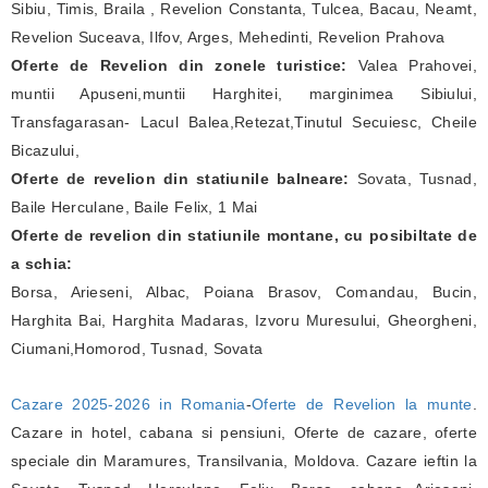
Sibiu, Timis, Braila , Revelion Constanta, Tulcea, Bacau, Neamt,
Revelion Suceava, Ilfov, Arges, Mehedinti, Revelion Prahova
Oferte de Revelion din zonele turistice:
Valea Prahovei,
muntii Apuseni,muntii Harghitei, marginimea Sibiului,
Transfagarasan- Lacul Balea,Retezat,Tinutul Secuiesc, Cheile
Bicazului,
Oferte de revelion din statiunile balneare:
Sovata, Tusnad,
Baile Herculane, Baile Felix, 1 Mai
Oferte de revelion din statiunile montane, cu posibiltate de
a schia:
Borsa, Arieseni, Albac, Poiana Brasov, Comandau, Bucin,
Harghita Bai, Harghita Madaras, Izvoru Muresului, Gheorgheni,
Ciumani,Homorod, Tusnad, Sovata
Cazare 2025-2026 in Romania
-
Oferte de Revelion la munte
.
Cazare in hotel, cabana si pensiuni, Oferte de cazare, oferte
speciale din Maramures, Transilvania, Moldova. Cazare ieftin la