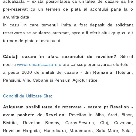
actualizata – exista posibilitatea ca unitatea de cazare sa fie
pre-rezervat cu un termen de plata al acontului pana la o
anumita data.
In cazul in care temenul limita a fost depasit de solicitant
rezervarea se anuleaza automat, spre a fi oferit altui grup cu alt
termen de plata al avansului.
Căutați cazare în afara sezonului de revelion?
Site-ul
nostru
www.romaniacazari.ro
are ca scop promovarea ofertelor -
a peste 2000 de unitati de cazare - din
Romania
: Hoteluri,
Pensiuni, Vile, Cabane si Pensiuni Agroturistice.
Conditii de Utilizare Site
;
Asiguram posibilitatea de rezervare - cazare pt Revelion -
avem pachete de Revelion:
Revelion in Alba, Arad, Bihor,
Bistrita, Revelion Brasov, Caras-Severin, Cluj, Covasna,
Revelion Harghita, Hunedoara, Maramures, Satu Mare, Salaj,