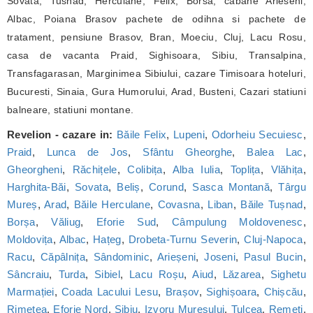
Sovata, Tusnad, Herculane, Felix, Borsa, cabane Arieseni,
Albac, Poiana Brasov pachete de odihna si pachete de
tratament, pensiune Brasov, Bran, Moeciu, Cluj, Lacu Rosu,
casa de vacanta Praid, Sighisoara, Sibiu, Transalpina,
Transfagarasan, Marginimea Sibiului, cazare Timisoara hoteluri,
Bucuresti, Sinaia, Gura Humorului, Arad, Busteni, Cazari statiuni
balneare, statiuni montane.
Revelion - cazare in:
Băile Felix
,
Lupeni
,
Odorheiu Secuiesc
,
Praid
,
Lunca de Jos
,
Sfântu Gheorghe
,
Balea Lac
,
Gheorgheni
,
Răchițele
,
Colibița
,
Alba Iulia
,
Toplița
,
Vlăhița
,
Harghita-Băi
,
Sovata
,
Beliș
,
Corund
,
Sasca Montană
,
Târgu
Mureș
,
Arad
,
Băile Herculane
,
Covasna
,
Liban
,
Băile Tușnad
,
Borșa
,
Văliug
,
Eforie Sud
,
Câmpulung Moldovenesc
,
Moldovița
,
Albac
,
Hațeg
,
Drobeta-Turnu Severin
,
Cluj-Napoca
,
Racu
,
Căpâlnița
,
Sândominic
,
Arieșeni
,
Joseni
,
Pasul Bucin
,
Sâncraiu
,
Turda
,
Sibiel
,
Lacu Roșu
,
Aiud
,
Lăzarea
,
Sighetu
Marmației
,
Coada Lacului Lesu
,
Brașov
,
Sighișoara
,
Chișcău
,
Rimetea
,
Eforie Nord
,
Sibiu
,
Izvoru Mureșului
,
Tulcea
,
Remeți
,