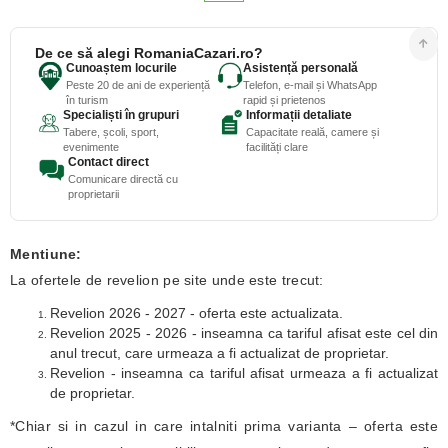
De ce să alegi RomaniaCazari.ro?
Cunoaștem locurile
Asistență personală
Peste 20 de ani de experiență
Telefon, e-mail și WhatsApp
în turism
rapid și prietenos
Specialiști în grupuri
Informații detaliate
Tabere, școli, sport,
Capacitate reală, camere și
evenimente
facilități clare
Contact direct
Comunicare directă cu
proprietarii
Mentiune:
La ofertele de revelion pe site unde este trecut:
Revelion 2026 - 2027 - oferta este actualizata.
Revelion 2025 - 2026 - inseamna ca tariful afisat este cel din
anul trecut, care urmeaza a fi actualizat de proprietar.
Revelion - inseamna ca tariful afisat urmeaza a fi actualizat
de proprietar.
*Chiar si in cazul in care intalniti prima varianta – oferta este