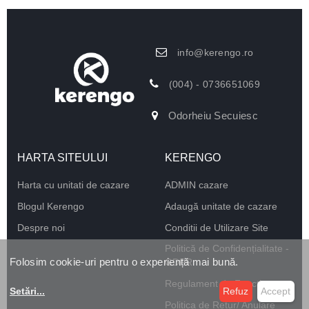
info@kerengo.ro
(004) - 0736651069
Odorheiu Secuiesc
HARTA SITEULUI
KERENGO
Harta cu unitati de cazare
ADMIN cazare
Blogul Kerengo
Adaugă unitate de cazare
Despre noi
Conditii de Utilizare Site
Politică de Confidențialitate -
Folosim cookie-uri pentru o experiență mai bună.
GDPR
Regulament de Funcționare
Setări
...
Refuz
Accept
Politica de Retur/ Anulare