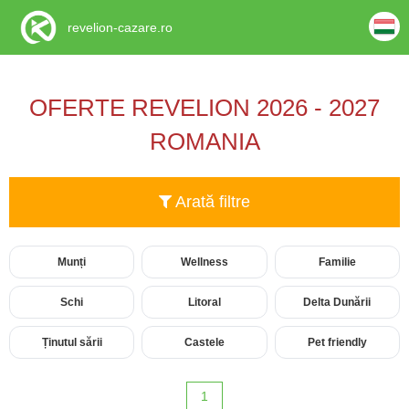
revelion-cazare.ro
OFERTE REVELION 2026 - 2027
ROMANIA
Arată filtre
Munți
Wellness
Familie
Schi
Litoral
Delta Dunării
Ținutul sării
Castele
Pet friendly
1