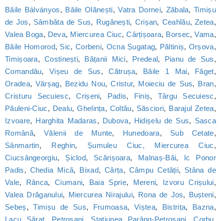
Băile Bálványos
,
Băile Olănești
,
Vatra Dornei
,
Zăbala
,
Timișu
de Jos
,
Sâmbăta de Sus
,
Rugănești
,
Crișan
,
Ceahlău
,
Zetea
,
Valea Boga
,
Deva
,
Miercurea Ciuc
,
Cârțișoara
,
Borsec
,
Vama
,
Băile Homorod
,
Sic
,
Corbeni
,
Ocna Șugatag
,
Păltiniș
,
Orșova
,
Timișoara
,
Costinești
,
Bățanii Mici
,
Predeal
,
Pianu de Sus
,
Comandău
,
Vișeu de Sus
,
Cătrușa
,
Băile 1 Mai
,
Făget
,
Oradea
,
Vărșag
,
Bezidu Nou
,
Cristur
,
Moieciu de Sus
,
Bran
,
Cristuru Secuiesc
,
Crișeni
,
Padis
,
Finiș
,
Târgu Secuiesc
,
Păuleni-Ciuc
,
Dealu
,
Ghelința
,
Coltău
,
Săsciori
,
Barajul Zetea
,
Izvoare
,
Harghita Madaras
,
Dubova
,
Hidișelu de Sus
,
Sasca
Română
,
Vălenii de Munte
,
Hunedoara
,
Sub Cetate
,
Sânmartin
,
Reghin
,
Șumuleu Ciuc, Miercurea Ciuc
,
Ciucsângeorgiu
,
Șiclod
,
Scărișoara
,
Malnaș-Băi
,
Ic Ponor
Padis
,
Chedia Mică
,
Bixad
,
Cârța
,
Câmpu Cetății
,
Stâna de
Vale
,
Rânca
,
Ciumani
,
Baia Sprie
,
Mereni
,
Izvoru Crișului
,
Valea Drăganului
,
Miercurea Nirajului
,
Rona de Jos
,
Bușteni
,
Sebeș
,
Timișu de Sus
,
Frumoasa
,
Viștea
,
Bistrița
,
Bazna
,
Lacu Sărat
,
Petroșani
,
Statiunea Parâng-Petroșani
,
Corbu
,