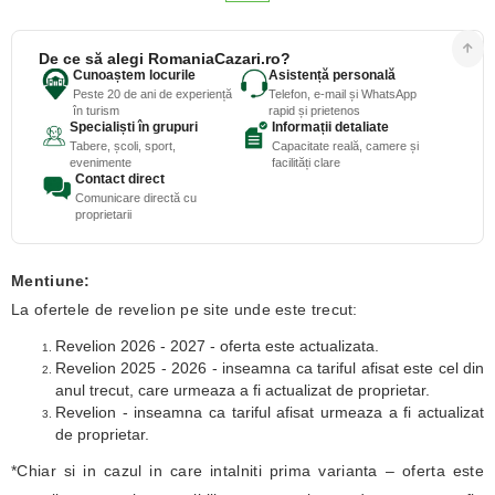
De ce să alegi RomaniaCazari.ro?
Cunoaștem locurile
Asistență personală
Peste 20 de ani de experiență
Telefon, e-mail și WhatsApp
în turism
rapid și prietenos
Specialiști în grupuri
Informații detaliate
Tabere, școli, sport,
Capacitate reală, camere și
evenimente
facilități clare
Contact direct
Comunicare directă cu
proprietarii
Mentiune:
La ofertele de revelion pe site unde este trecut:
Revelion 2026 - 2027 - oferta este actualizata.
Revelion 2025 - 2026 - inseamna ca tariful afisat este cel din
anul trecut, care urmeaza a fi actualizat de proprietar.
Revelion - inseamna ca tariful afisat urmeaza a fi actualizat
de proprietar.
*Chiar si in cazul in care intalniti prima varianta – oferta este