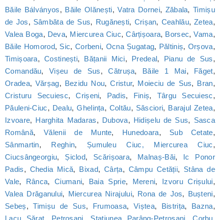
Băile Bálványos
,
Băile Olănești
,
Vatra Dornei
,
Zăbala
,
Timișu
de Jos
,
Sâmbăta de Sus
,
Rugănești
,
Crișan
,
Ceahlău
,
Zetea
,
Valea Boga
,
Deva
,
Miercurea Ciuc
,
Cârțișoara
,
Borsec
,
Vama
,
Băile Homorod
,
Sic
,
Corbeni
,
Ocna Șugatag
,
Păltiniș
,
Orșova
,
Timișoara
,
Costinești
,
Bățanii Mici
,
Predeal
,
Pianu de Sus
,
Comandău
,
Vișeu de Sus
,
Cătrușa
,
Băile 1 Mai
,
Făget
,
Oradea
,
Vărșag
,
Bezidu Nou
,
Cristur
,
Moieciu de Sus
,
Bran
,
Cristuru Secuiesc
,
Crișeni
,
Padis
,
Finiș
,
Târgu Secuiesc
,
Păuleni-Ciuc
,
Dealu
,
Ghelința
,
Coltău
,
Săsciori
,
Barajul Zetea
,
Izvoare
,
Harghita Madaras
,
Dubova
,
Hidișelu de Sus
,
Sasca
Română
,
Vălenii de Munte
,
Hunedoara
,
Sub Cetate
,
Sânmartin
,
Reghin
,
Șumuleu Ciuc, Miercurea Ciuc
,
Ciucsângeorgiu
,
Șiclod
,
Scărișoara
,
Malnaș-Băi
,
Ic Ponor
Padis
,
Chedia Mică
,
Bixad
,
Cârța
,
Câmpu Cetății
,
Stâna de
Vale
,
Rânca
,
Ciumani
,
Baia Sprie
,
Mereni
,
Izvoru Crișului
,
Valea Drăganului
,
Miercurea Nirajului
,
Rona de Jos
,
Bușteni
,
Sebeș
,
Timișu de Sus
,
Frumoasa
,
Viștea
,
Bistrița
,
Bazna
,
Lacu Sărat
,
Petroșani
,
Statiunea Parâng-Petroșani
,
Corbu
,