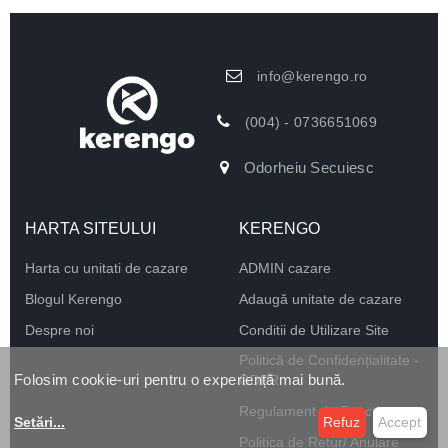
info@kerengo.ro
(004) - 0736651069
Odorheiu Secuiesc
HARTA SITEULUI
KERENGO
Harta cu unitati de cazare
ADMIN cazare
Blogul Kerengo
Adaugă unitate de cazare
Despre noi
Conditii de Utilizare Site
Politică de Confidențialitate -
Folosim cookie-uri pentru o experiență mai bună.
GDPR
Regulament de Funcționare
Setări
...
Refuz
Accept
Politica de Retur/ Anulare