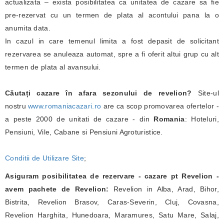
actualizata – exista posibilitatea ca unitatea de cazare sa fie
pre-rezervat cu un termen de plata al acontului pana la o
anumita data.
In cazul in care temenul limita a fost depasit de solicitant
rezervarea se anuleaza automat, spre a fi oferit altui grup cu alt
termen de plata al avansului.
Căutați cazare în afara sezonului de revelion?
Site-ul
nostru
www.romaniacazari.ro
are ca scop promovarea ofertelor -
a peste 2000 de unitati de cazare - din
Romania
: Hoteluri,
Pensiuni, Vile, Cabane si Pensiuni Agroturistice.
Conditii de Utilizare Site
;
Asiguram posibilitatea de rezervare - cazare pt Revelion -
avem pachete de Revelion:
Revelion in Alba, Arad, Bihor,
Bistrita, Revelion Brasov, Caras-Severin, Cluj, Covasna,
Revelion Harghita, Hunedoara, Maramures, Satu Mare, Salaj,