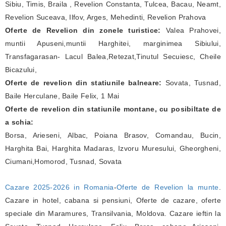
Sibiu, Timis, Braila , Revelion Constanta, Tulcea, Bacau, Neamt,
Revelion Suceava, Ilfov, Arges, Mehedinti, Revelion Prahova
Oferte de Revelion din zonele turistice:
Valea Prahovei,
muntii Apuseni,muntii Harghitei, marginimea Sibiului,
Transfagarasan- Lacul Balea,Retezat,Tinutul Secuiesc, Cheile
Bicazului,
Oferte de revelion din statiunile balneare:
Sovata, Tusnad,
Baile Herculane, Baile Felix, 1 Mai
Oferte de revelion din statiunile montane, cu posibiltate de
a schia:
Borsa, Arieseni, Albac, Poiana Brasov, Comandau, Bucin,
Harghita Bai, Harghita Madaras, Izvoru Muresului, Gheorgheni,
Ciumani,Homorod, Tusnad, Sovata
Cazare 2025-2026 in Romania
-
Oferte de Revelion la munte
.
Cazare in hotel, cabana si pensiuni, Oferte de cazare, oferte
speciale din Maramures, Transilvania, Moldova. Cazare ieftin la