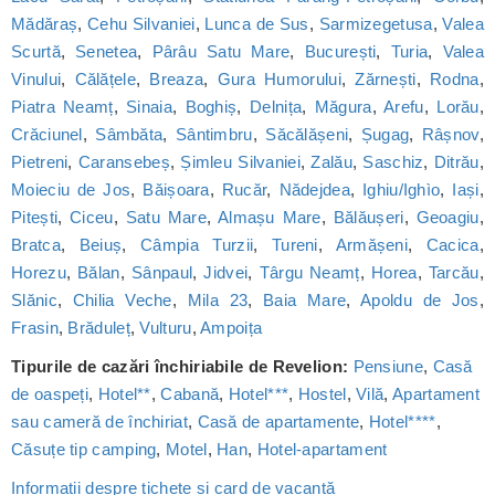
Mădăraș
,
Cehu Silvaniei
,
Lunca de Sus
,
Sarmizegetusa
,
Valea
Scurtă
,
Senetea
,
Pârâu Satu Mare
,
București
,
Turia
,
Valea
Vinului
,
Călățele
,
Breaza
,
Gura Humorului
,
Zărnești
,
Rodna
,
Piatra Neamț
,
Sinaia
,
Boghiș
,
Delnița
,
Măgura
,
Arefu
,
Lorău
,
Crăciunel
,
Sâmbăta
,
Sântimbru
,
Săcălășeni
,
Șugag
,
Râșnov
,
Pietreni
,
Caransebeș
,
Șimleu Silvaniei
,
Zalău
,
Saschiz
,
Ditrău
,
Moieciu de Jos
,
Băișoara
,
Rucăr
,
Nădejdea
,
Ighiu/Ighìo
,
Iași
,
Pitești
,
Ciceu
,
Satu Mare
,
Almașu Mare
,
Bălăușeri
,
Geoagiu
,
Bratca
,
Beiuș
,
Câmpia Turzii
,
Tureni
,
Armășeni
,
Cacica
,
Horezu
,
Bălan
,
Sânpaul
,
Jidvei
,
Târgu Neamț
,
Horea
,
Tarcău
,
Slănic
,
Chilia Veche
,
Mila 23
,
Baia Mare
,
Apoldu de Jos
,
Frasin
,
Brăduleț
,
Vulturu
,
Ampoița
Tipurile de cazări închiriabile de Revelion:
Pensiune
,
Casă
de oaspeți
,
Hotel**
,
Cabană
,
Hotel***
,
Hostel
,
Vilă
,
Apartament
sau cameră de închiriat
,
Casă de apartamente
,
Hotel****
,
Căsuțe tip camping
,
Motel
,
Han
,
Hotel-apartament
Informații despre tichete și card de vacanță