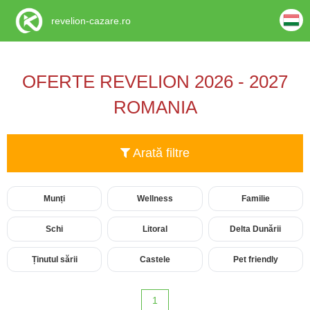
revelion-cazare.ro
OFERTE REVELION 2026 - 2027
ROMANIA
Arată filtre
Munți
Wellness
Familie
Schi
Litoral
Delta Dunării
Ținutul sării
Castele
Pet friendly
1