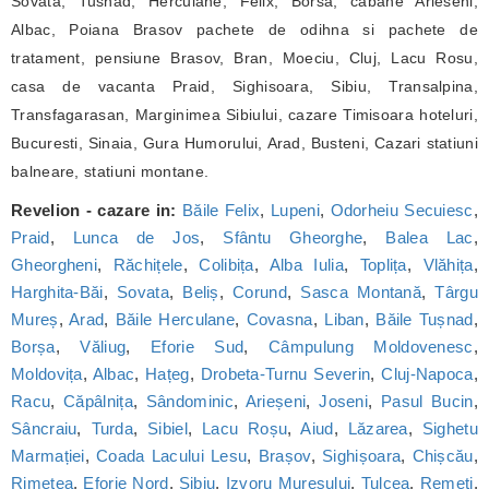
Sovata, Tusnad, Herculane, Felix, Borsa, cabane Arieseni,
Albac, Poiana Brasov pachete de odihna si pachete de
tratament, pensiune Brasov, Bran, Moeciu, Cluj, Lacu Rosu,
casa de vacanta Praid, Sighisoara, Sibiu, Transalpina,
Transfagarasan, Marginimea Sibiului, cazare Timisoara hoteluri,
Bucuresti, Sinaia, Gura Humorului, Arad, Busteni, Cazari statiuni
balneare, statiuni montane.
Revelion - cazare in:
Băile Felix
,
Lupeni
,
Odorheiu Secuiesc
,
Praid
,
Lunca de Jos
,
Sfântu Gheorghe
,
Balea Lac
,
Gheorgheni
,
Răchițele
,
Colibița
,
Alba Iulia
,
Toplița
,
Vlăhița
,
Harghita-Băi
,
Sovata
,
Beliș
,
Corund
,
Sasca Montană
,
Târgu
Mureș
,
Arad
,
Băile Herculane
,
Covasna
,
Liban
,
Băile Tușnad
,
Borșa
,
Văliug
,
Eforie Sud
,
Câmpulung Moldovenesc
,
Moldovița
,
Albac
,
Hațeg
,
Drobeta-Turnu Severin
,
Cluj-Napoca
,
Racu
,
Căpâlnița
,
Sândominic
,
Arieșeni
,
Joseni
,
Pasul Bucin
,
Sâncraiu
,
Turda
,
Sibiel
,
Lacu Roșu
,
Aiud
,
Lăzarea
,
Sighetu
Marmației
,
Coada Lacului Lesu
,
Brașov
,
Sighișoara
,
Chișcău
,
Rimetea
,
Eforie Nord
,
Sibiu
,
Izvoru Mureșului
,
Tulcea
,
Remeți
,