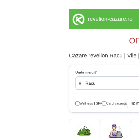
revelion-cazare.ro
OF
Cazare revelion Racu | Vile |
Unde mergi?
Tip 
Wellness | SPA
Card vacanță