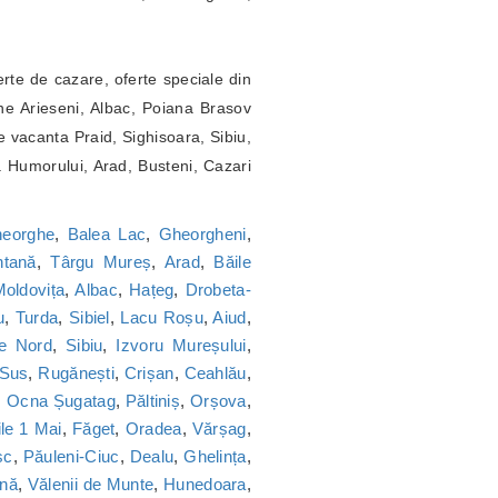
erte de cazare, oferte speciale din
ne Arieseni, Albac, Poiana Brasov
 vacanta Praid, Sighisoara, Sibiu,
a Humorului, Arad, Busteni, Cazari
heorghe
,
Balea Lac
,
Gheorgheni
,
tană
,
Târgu Mureș
,
Arad
,
Băile
oldovița
,
Albac
,
Hațeg
,
Drobeta-
u
,
Turda
,
Sibiel
,
Lacu Roșu
,
Aiud
,
ie Nord
,
Sibiu
,
Izvoru Mureșului
,
 Sus
,
Rugănești
,
Crișan
,
Ceahlău
,
,
Ocna Șugatag
,
Păltiniș
,
Orșova
,
le 1 Mai
,
Făget
,
Oradea
,
Vărșag
,
sc
,
Păuleni-Ciuc
,
Dealu
,
Ghelința
,
nă
,
Vălenii de Munte
,
Hunedoara
,