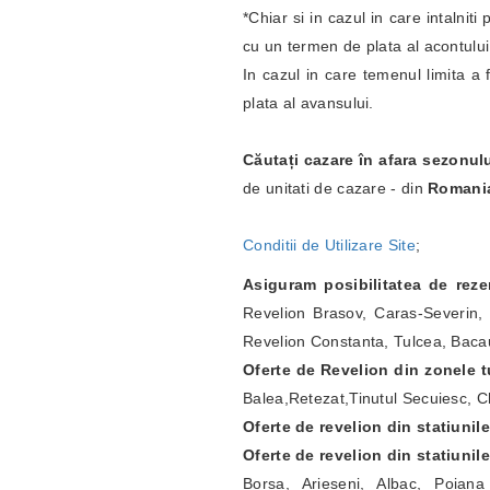
*Chiar si in cazul in care intalnit
cu un termen de plata al acontulu
In cazul in care temenul limita a 
plata al avansului.
Căutați cazare în afara sezonul
de unitati de cazare - din
Romani
Conditii de Utilizare Site
;
Asiguram posibilitatea de rez
Revelion Brasov, Caras-Severin, 
Revelion Constanta, Tulcea, Bacau
Oferte de Revelion din zonele tu
Balea,Retezat,Tinutul Secuiesc, Ch
Oferte de revelion din statiunil
Oferte de revelion din statiunil
Borsa, Arieseni, Albac, Poian