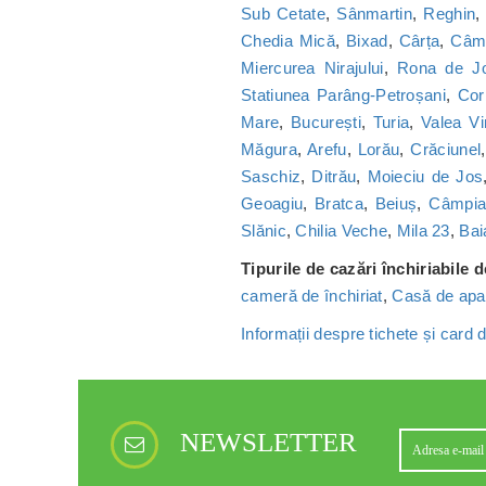
Sub Cetate
,
Sânmartin
,
Reghin
Chedia Mică
,
Bixad
,
Cârța
,
Câmp
Miercurea Nirajului
,
Rona de J
Statiunea Parâng-Petroșani
,
Cor
Mare
,
București
,
Turia
,
Valea Vi
Măgura
,
Arefu
,
Lorău
,
Crăciunel
Saschiz
,
Ditrău
,
Moieciu de Jos
Geoagiu
,
Bratca
,
Beiuș
,
Câmpia 
Slănic
,
Chilia Veche
,
Mila 23
,
Bai
Tipurile de cazări închiriabile 
cameră de închiriat
,
Casă de apa
Informații despre tichete și card
NEWSLETTER