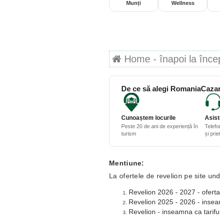
Munți
Wellness
Home - înapoi la începu
De ce să alegi RomaniaCazar
Cunoaștem locurile
Asist
Peste 20 de ani de experiență în
Telefo
turism
și pri
Mentiune:
La ofertele de revelion pe site und
Revelion 2026 - 2027 - oferta
Revelion 2025 - 2026 - inseamn
Revelion - inseamna ca tariful