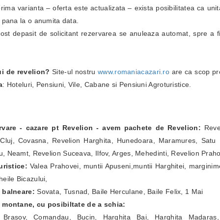
i prima varianta – oferta este actualizata – exista posibilitatea ca un
i pana la o anumita data.
fost depasit de solicitant rezervarea se anuleaza automat, spre a fi
ui de revelion?
Site-ul nostru
www.romaniacazari.ro
are ca scop pr
a
: Hoteluri, Pensiuni, Vile, Cabane si Pensiuni Agroturistice.
ervare - cazare pt Revelion - avem pachete de Revelion:
Revel
Cluj, Covasna, Revelion Harghita, Hunedoara, Maramures, Satu Ma
, Neamt, Revelion Suceava, Ilfov, Arges, Mehedinti, Revelion Prah
ristice:
Valea Prahovei, muntii Apuseni,muntii Harghitei, marginim
eile Bicazului,
e balneare:
Sovata, Tusnad, Baile Herculane, Baile Felix, 1 Mai
e montane, cu posibiltate de a schia:
a Brasov, Comandau, Bucin, Harghita Bai, Harghita Madaras,