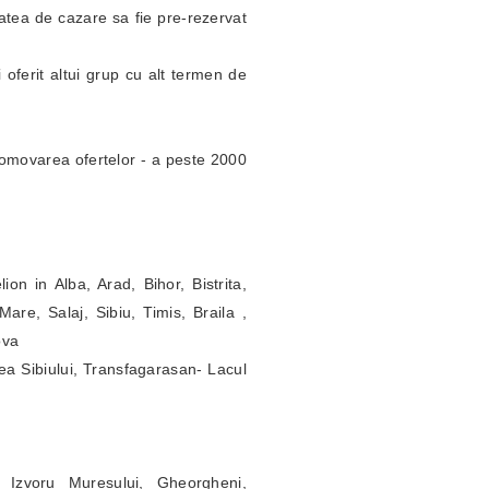
itatea de cazare sa fie pre-rezervat
 oferit altui grup cu alt termen de
omovarea ofertelor - a peste 2000
ion in Alba, Arad, Bihor, Bistrita,
re, Salaj, Sibiu, Timis, Braila ,
ova
ea Sibiului, Transfagarasan- Lacul
 Izvoru Muresului, Gheorgheni,