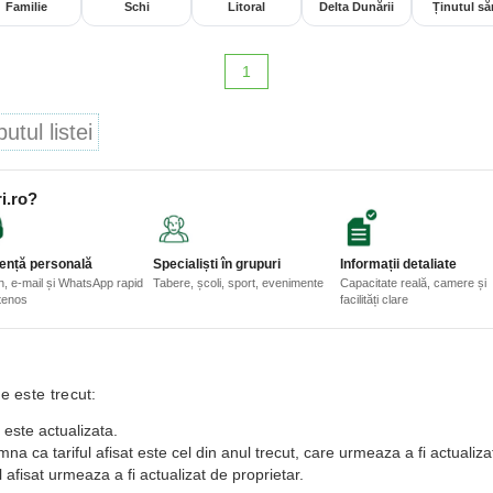
Familie
Schi
Litoral
Delta Dunării
Ținutul săr
1
tul listei
i.ro?
ență personală
Specialiști în grupuri
Informații detaliate
n, e-mail și WhatsApp rapid
Tabere, școli, sport, evenimente
Capacitate reală, camere și
etenos
facilități clare
e este trecut:
 este actualizata.
a ca tariful afisat este cel din anul trecut, care urmeaza a fi actualiza
 afisat urmeaza a fi actualizat de proprietar.