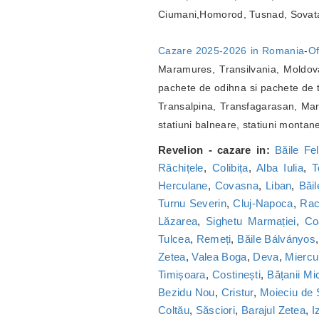
Ciumani,Homorod, Tusnad, Sovat
Cazare 2025-2026 in Romania
-
Of
Maramures, Transilvania, Moldova
pachete de odihna si pachete de t
Transalpina, Transfagarasan, Marg
statiuni balneare, statiuni montan
Revelion - cazare in:
Băile Fel
Răchițele
,
Colibița
,
Alba Iulia
,
T
Herculane
,
Covasna
,
Liban
,
Băi
Turnu Severin
,
Cluj-Napoca
,
Ra
Lăzarea
,
Sighetu Marmației
,
Co
Tulcea
,
Remeți
,
Băile Bálványos
Zetea
,
Valea Boga
,
Deva
,
Miercu
Timișoara
,
Costinești
,
Bățanii Mic
Bezidu Nou
,
Cristur
,
Moieciu de
Coltău
,
Săsciori
,
Barajul Zetea
,
I