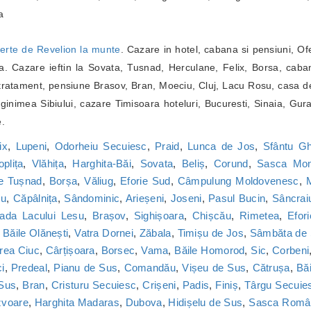
a
erte de Revelion la munte
. Cazare in hotel, cabana si pensiuni, Of
. Cazare ieftin la Sovata, Tusnad, Herculane, Felix, Borsa, caba
ratament, pensiune Brasov, Bran, Moeciu, Cluj, Lacu Rosu, casa de
inimea Sibiului, cazare Timisoara hoteluri, Bucuresti, Sinaia, Gur
e.
ix
,
Lupeni
,
Odorheiu Secuiesc
,
Praid
,
Lunca de Jos
,
Sfântu G
oplița
,
Vlăhița
,
Harghita-Băi
,
Sovata
,
Beliș
,
Corund
,
Sasca Mon
le Tușnad
,
Borșa
,
Văliug
,
Eforie Sud
,
Câmpulung Moldovenesc
,
M
cu
,
Căpâlnița
,
Sândominic
,
Arieșeni
,
Joseni
,
Pasul Bucin
,
Sâncrai
ada Lacului Lesu
,
Brașov
,
Sighișoara
,
Chișcău
,
Rimetea
,
Efor
,
Băile Olănești
,
Vatra Dornei
,
Zăbala
,
Timișu de Jos
,
Sâmbăta de
rea Ciuc
,
Cârțișoara
,
Borsec
,
Vama
,
Băile Homorod
,
Sic
,
Corbeni
i
,
Predeal
,
Pianu de Sus
,
Comandău
,
Vișeu de Sus
,
Cătrușa
,
Băi
 Sus
,
Bran
,
Cristuru Secuiesc
,
Crișeni
,
Padis
,
Finiș
,
Târgu Secuie
zvoare
,
Harghita Madaras
,
Dubova
,
Hidișelu de Sus
,
Sasca Româ