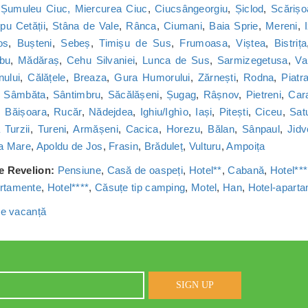
,
Șumuleu Ciuc, Miercurea Ciuc
,
Ciucsângeorgiu
,
Șiclod
,
Scărișo
u Cetății
,
Stâna de Vale
,
Rânca
,
Ciumani
,
Baia Sprie
,
Mereni
,
os
,
Bușteni
,
Sebeș
,
Timișu de Sus
,
Frumoasa
,
Viștea
,
Bistrița
bu
,
Mădăraș
,
Cehu Silvaniei
,
Lunca de Sus
,
Sarmizegetusa
,
Va
nului
,
Călățele
,
Breaza
,
Gura Humorului
,
Zărnești
,
Rodna
,
Piatr
,
Sâmbăta
,
Sântimbru
,
Săcălășeni
,
Șugag
,
Râșnov
,
Pietreni
,
Car
,
Băișoara
,
Rucăr
,
Nădejdea
,
Ighiu/Ighìo
,
Iași
,
Pitești
,
Ciceu
,
Sat
Turzii
,
Tureni
,
Armășeni
,
Cacica
,
Horezu
,
Bălan
,
Sânpaul
,
Jidv
a Mare
,
Apoldu de Jos
,
Frasin
,
Brăduleț
,
Vulturu
,
Ampoița
de Revelion:
Pensiune
,
Casă de oaspeți
,
Hotel**
,
Cabană
,
Hotel***
rtamente
,
Hotel****
,
Căsuțe tip camping
,
Motel
,
Han
,
Hotel-apart
 de vacanță
SIGN UP