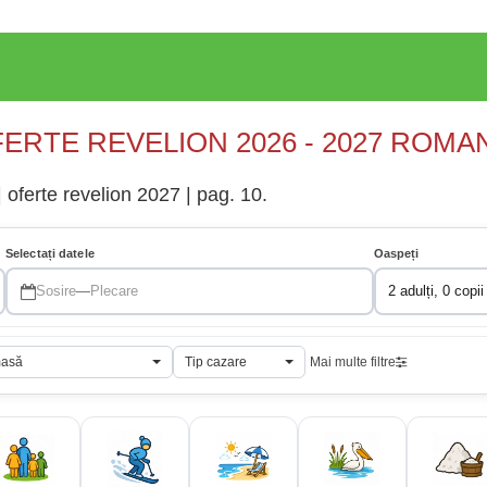
ERTE REVELION 2026 - 2027 ROMA
 oferte revelion 2027 | pag. 10.
Selectați datele
Oaspeți
Sosire
—
Plecare
2 adulți, 0 copii
masă
Tip cazare
Mai multe filtre