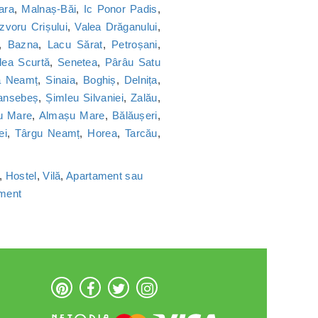
ara
,
Malnaș-Băi
,
Ic Ponor Padis
,
Izvoru Crișului
,
Valea Drăganului
,
,
Bazna
,
Lacu Sărat
,
Petroșani
,
lea Scurtă
,
Senetea
,
Pârâu Satu
a Neamț
,
Sinaia
,
Boghiș
,
Delnița
,
ansebeș
,
Șimleu Silvaniei
,
Zalău
,
u Mare
,
Almașu Mare
,
Bălăușeri
,
ei
,
Târgu Neamț
,
Horea
,
Tarcău
,
,
Hostel
,
Vilă
,
Apartament sau
ament