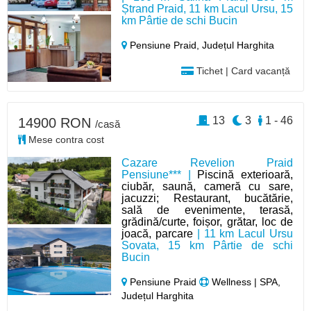
Ștrand Praid, 11 km Lacul Ursu, 15
km Pârtie de schi Bucin
Pensiune Praid,
Județul Harghita
Tichet | Card vacanță
13
3
1 - 46
14900 RON
/casă
Mese contra cost
Cazare Revelion Praid
Pensiune*** |
Piscină exterioară,
ciubăr, saună, cameră cu sare,
jacuzzi; Restaurant, bucătărie,
sală de evenimente, terasă,
grădină/curte, foișor, grătar, loc de
joacă, parcare
| 11 km Lacul Ursu
Sovata, 15 km Pârtie de schi
Bucin
Pensiune Praid
Wellness | SPA,
Județul Harghita