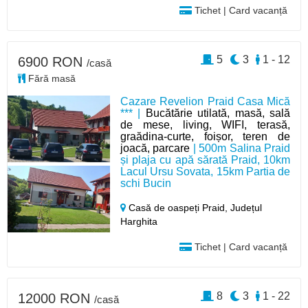
Tichet | Card vacanță
5
3
1 - 12
6900 RON
/casă
Fără masă
Cazare Revelion Praid Casa Mică
*** |
Bucătărie utilată, masă, sală
de mese, living, WIFI, terasă,
graădina-curte, foișor, teren de
joacă, parcare
| 500m Salina Praid
și plaja cu apă sărată Praid, 10km
Lacul Ursu Sovata, 15km Partia de
schi Bucin
Casă de oaspeți Praid,
Județul
Harghita
Tichet | Card vacanță
8
3
1 - 22
12000 RON
/casă