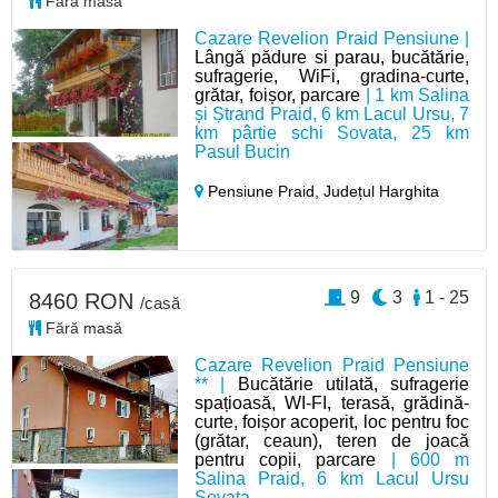
Fără masă
Cazare Revelion Praid Pensiune |
Lângă pădure si parau, bucătărie,
sufragerie, WiFi, gradina-curte,
grătar, foișor, parcare
| 1 km Salina
și Ștrand Praid, 6 km Lacul Ursu, 7
km pârtie schi Sovata, 25 km
Pasul Bucin
Pensiune Praid,
Județul Harghita
9
3
1 - 25
8460 RON
/casă
Fără masă
Cazare Revelion Praid Pensiune
** |
Bucătărie utilată, sufragerie
spațioasă, WI-FI, terasă, grădină-
curte, foișor acoperit, loc pentru foc
(grătar, ceaun), teren de joacă
pentru copii, parcare
| 600 m
Salina Praid, 6 km Lacul Ursu
Sovata