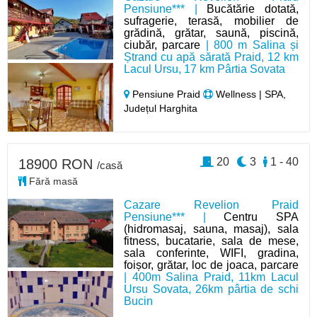
Pensiune*** |
Bucătărie dotată,
sufragerie, terasă, mobilier de
grădină, grătar, saună, piscină,
ciubăr, parcare
| 800 m Salina și
Ștrand cu apă sărată Praid, 12 km
Lacul Ursu, 17 km Pârtia Sovata
Pensiune Praid
Wellness | SPA,
Județul Harghita
20
3
1 - 40
18900 RON
/casă
Fără masă
Cazare Revelion Praid
Pensiune*** |
Centru SPA
(hidromasaj, sauna, masaj), sala
fitness, bucatarie, sala de mese,
sala conferinte, WIFI, gradina,
foișor, grătar, loc de joaca, parcare
| 400m Salina Praid, 11km Lacul
Ursu Sovata, 26km pârtia de schi
Bucin