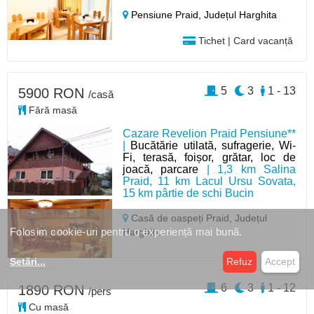
Pensiune Praid,
Județul Harghita
Tichet | Card vacanță
5
3
1 - 13
5900 RON
/casă
Fără masă
Cazare Revelion Praid Pensiune**
|
Bucătărie utilată, sufragerie, Wi-
Fi, terasă, foișor, grătar, loc de
joacă, parcare
| 1,3 km Salina
Praid, 11 km Lacul Ursu Sovata,
15 km pârtie de schi Bucin
Casă de oaspeți Praid,
Județul
Folosim cookie-uri pentru o experiență mai bună.
Harghita
Setări
...
Refuz
Accept
6
3
1 - 12
1890 RON
/pers
Cu masă