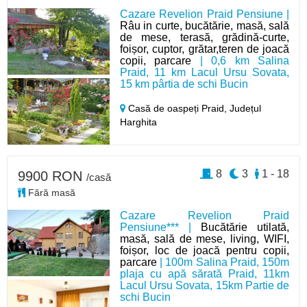
Cazare Revelion Praid Pensiune |
Râu in curte, bucătărie, masă, sală
de mese, terasă, grădină-curte,
foișor, cuptor, grătar,teren de joacă
copii, parcare
| 0,6 km Salina
Praid, 11 km Lacul Ursu Sovata,
15 km pârtia de schi Bucin
Casă de oaspeți Praid,
Județul
Harghita
8
3
1 - 18
9900 RON
/casă
Fără masă
Cazare Revelion Praid
Pensiune*** |
Bucătărie utilată,
masă, sală de mese, living, WIFI,
foișor, loc de joacă pentru copii,
parcare
| 100m Salina Praid, 150m
plaja cu apă sărată Praid, 11km
Lacul Ursu Sovata, 15km Partie de
schi Bucin