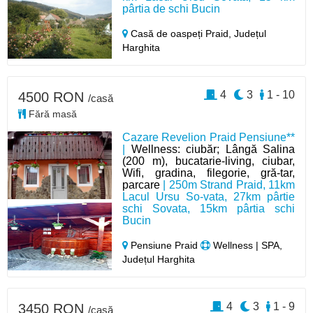
pârtia de schi Bucin
Casă de oaspeți Praid,
Județul
Harghita
4
3
1 - 10
4500 RON
/casă
Fără masă
Cazare Revelion Praid Pensiune**
|
Wellness: ciubăr; Lângă Salina
(200 m), bucatarie-living, ciubar,
Wifi, gradina, filegorie, gră-tar,
parcare
| 250m Strand Praid, 11km
Lacul Ursu So-vata, 27km pârtie
schi Sovata, 15km pârtia schi
Bucin
Pensiune Praid
Wellness | SPA,
Județul Harghita
4
3
1 - 9
3450 RON
/casă