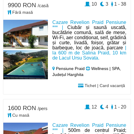
10
3
1 - 38
9900 RON
/casă
Fără masă
Cazare Revelion Praid Pensiune
*** |
Ciubăr și saună uscată,
bucătărie comună, sală de mese,
Wi-Fi, aer condiționat, seif, grădină
și curte, livadă, foișor, grătar și
barbeque, loc de joacă, parcare
|
la 600 m de Salina Praid, 10 km
de Lacul Ursu Sovata.
Pensiune Praid
Wellness | SPA,
Județul Harghita
Tichet | Card vacanță
12
4
1 - 20
1600 RON
/pers
Cu masă
Cazare Revelion Praid Pensiune
*** |
500m de centrul Praid;