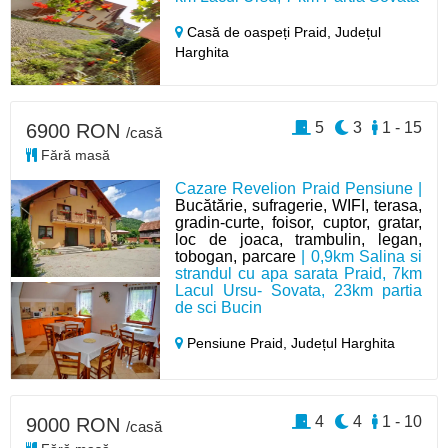
Casă de oaspeți Praid,
Județul
Harghita
5
3
1 - 15
6900 RON
/casă
Fără masă
Cazare Revelion Praid Pensiune |
Bucătărie, sufragerie, WIFI, terasa,
gradin-curte, foisor, cuptor, gratar,
loc de joaca, trambulin, legan,
tobogan, parcare
| 0,9km Salina si
strandul cu apa sarata Praid, 7km
Lacul Ursu- Sovata, 23km partia
de sci Bucin
Pensiune Praid,
Județul Harghita
4
4
1 - 10
9000 RON
/casă