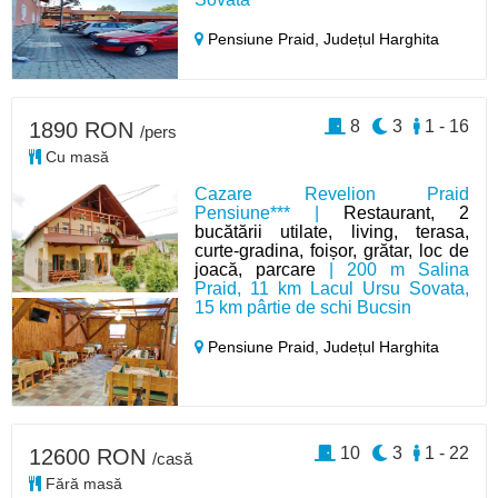
Pensiune Praid,
Județul Harghita
8
3
1 - 16
1890 RON
/pers
Cu masă
Cazare Revelion Praid
Pensiune*** |
Restaurant, 2
bucătării utilate, living, terasa,
curte-gradina, foișor, grătar, loc de
joacă, parcare
| 200 m Salina
Praid, 11 km Lacul Ursu Sovata,
15 km pârtie de schi Bucsin
Pensiune Praid,
Județul Harghita
10
3
1 - 22
12600 RON
/casă
Fără masă