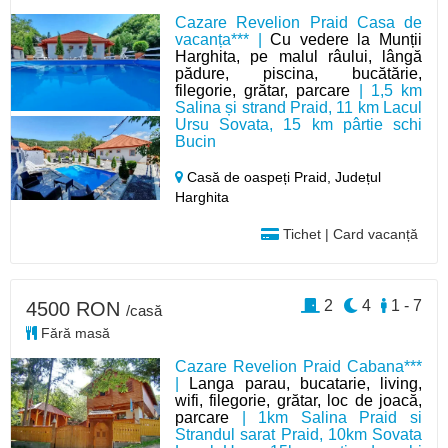
Cazare Revelion Praid Casa de
vacanța*** |
Cu vedere la Munții
Harghita, pe malul râului, lângă
pădure, piscina, bucătărie,
filegorie, grătar, parcare
| 1,5 km
Salina și strand Praid, 11 km Lacul
Ursu Sovata, 15 km pârtie schi
Bucin
Casă de oaspeți Praid,
Județul
Harghita
Tichet | Card vacanță
2
4
1 - 7
4500 RON
/casă
Fără masă
Cazare Revelion Praid Cabana***
|
Langa parau, bucatarie, living,
wifi, filegorie, grătar, loc de joacă,
parcare
| 1km Salina Praid si
Strandul sarat Praid, 10km Sovata