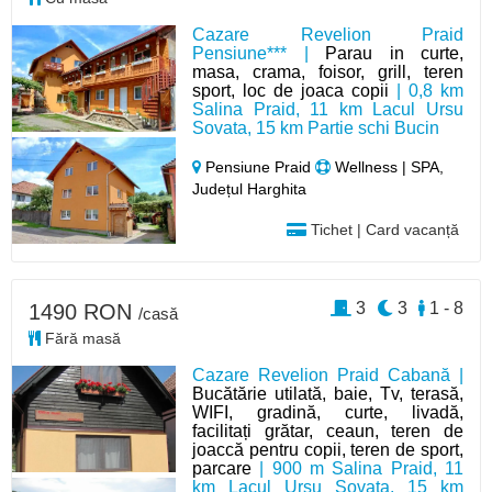
Cazare Revelion Praid
Pensiune*** |
Parau in curte,
masa, crama, foisor, grill, teren
sport, loc de joaca copii
| 0,8 km
Salina Praid, 11 km Lacul Ursu
Sovata, 15 km Partie schi Bucin
Pensiune Praid
Wellness | SPA,
Județul Harghita
Tichet | Card vacanță
3
3
1 - 8
1490 RON
/casă
Fără masă
Cazare Revelion Praid Cabană |
Bucătărie utilată, baie, Tv, terasă,
WIFI, gradină, curte, livadă,
facilitați grătar, ceaun, teren de
joaccă pentru copii, teren de sport,
parcare
| 900 m Salina Praid, 11
km Lacul Ursu Sovata, 15 km