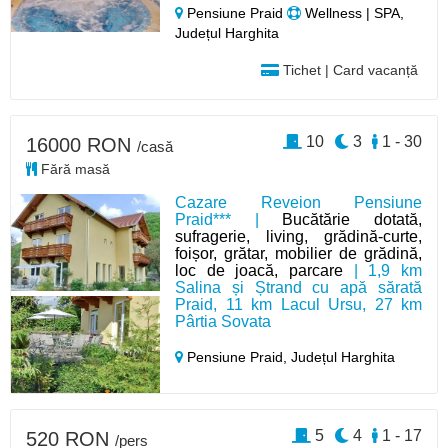
Pensiune Praid
Wellness | SPA,
Județul Harghita
Tichet | Card vacanță
10
3
1 - 30
16000 RON
/casă
Fără masă
Cazare Reveion Pensiune
Praid*** |
Bucătărie dotată,
sufragerie, living, grădină-curte,
foișor, grătar, mobilier de grădină,
loc de joacă, parcare
| 1,9 km
Salina și Ștrand cu apă sărată
Praid, 11 km Lacul Ursu, 27 km
Pârtia Sovata
Pensiune Praid,
Județul Harghita
5
4
1 - 17
520 RON
/pers