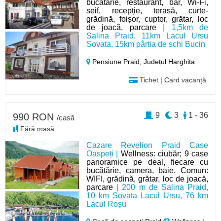
bucătărie, restaurant, bar, Wi-Fi,
seif, recepție, terasă, curte-
grădină, foișor, cuptor, grătar, loc
de joacă, parcare
| 1,5km de
Salina Praid, 11km Lacul Ursu
Sovata, 15km pârtia de schi Bucin
Pensiune Praid,
Județul Harghita
Tichet | Card vacanță
9
3
1 - 36
990 RON
/casă
Fără masă
Cazare Revelion Praid Case
Oaspeți |
Wellness: ciubăr; 9 case
panoramice pe deal, fiecare cu
bucătărie, camera, baie. Comun:
WIFI, grădină, grătar, loc de joacă,
parcare
| 200 m de Salina Praid,
10 km Sovata Lacul Ursu, 76 km
Lacul Roșu