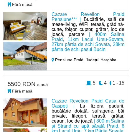
Fără masă
Cazare Revelion Praid
Pensiune*** |
Bucătărie, sală de
mese-living, WIFI, terasă, grădină-
curte, foișor, cuptor, grătar, loc de
joacă, parcare
| 400m Salina
Praid, 11km Lacul Ursu-Sovata,
27km pârtia de schi Sovata, 28km
pârtia de schi pasul Bucin
Pensiune Praid,
Județul Harghita
5
4
1 - 15
5500 RON
/casă
Fără masă
Cazare Revelion Praid Casa de
Oaspeți |
La liziera padurii,
bucătărie dotată, sufragerie, băi
private, filegori, terasă, grătar,
ceaun, loc de joacă
| 800 m Salina
și Ștrand cu apă sărată Praid, 6
km Lacul Ursu, 7 km Pârtia Sovata