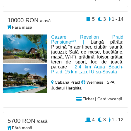
5
3
1 - 14
10000 RON
/casă
Fără masă
Cazare Revelion Praid
Pensiune*** |
Lângă pârâu;
Piscină în aer liber, ciubăr, saună,
jacuzzi; Sală de mese, bucătărie,
masă, Wi-Fi, grădină, foișor, grătar,
teren de sport, loc de joacă,
parcare
| 2,4 km Aqua Beach-
Praid, 15 km Lacul Ursu-Sovata
Cabană Praid
Wellness | SPA,
Județul Harghita
Tichet | Card vacanță
4
3
1 - 12
5700 RON
/casă
Fără masă