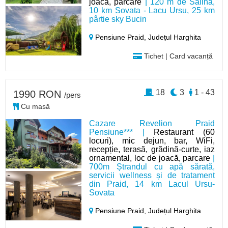
joaca, parcare
| 120 m de Salina,
10 km Sovata - Lacu Ursu, 25 km
pârtie sky Bucin
Pensiune Praid,
Județul Harghita
Tichet | Card vacanță
18
3
1 - 43
1990 RON
/pers
Cu masă
Cazare Revelion Praid
Pensiune*** |
Restaurant (60
locuri), mic dejun, bar, WiFi,
recepție, terasă, grădină-curte, iaz
ornamental, loc de joacă, parcare
|
700m Ștrandul cu apă sărată,
servicii wellness și de tratament
din Praid, 14 km Lacul Ursu-
Sovata
Pensiune Praid,
Județul Harghita