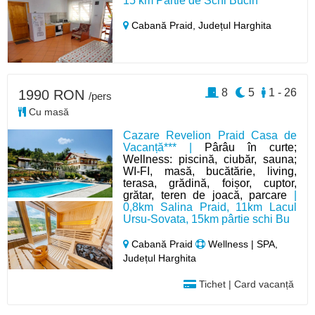
15 km Pârtie de Schi Bucin
Cabană Praid,
Județul Harghita
8
5
1 - 26
1990 RON
/pers
Cu masă
Cazare Revelion Praid Casa de
Vacanță*** |
Pârâu în curte;
Wellness: piscină, ciubăr, sauna;
WI-FI, masă, bucătărie, living,
terasa, grădină, foișor, cuptor,
grătar, teren de joacă, parcare
|
0,8km Salina Praid, 11km Lacul
Ursu-Sovata, 15km pârtie schi Bu
Cabană Praid
Wellness | SPA,
Județul Harghita
Tichet | Card vacanță