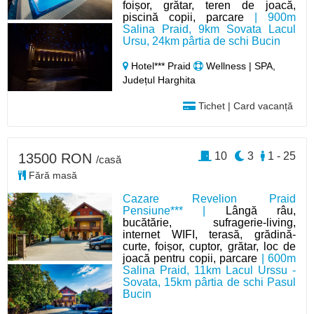
foișor, grătar, teren de joacă,
piscină copii, parcare
| 900m
Salina Praid, 9km Sovata Lacul
Ursu, 24km pârtia de schi Bucin
Hotel*** Praid
Wellness | SPA,
Județul Harghita
Tichet | Card vacanță
10
3
1 - 25
13500 RON
/casă
Fără masă
Cazare Revelion Praid
Pensiune*** |
Lângă râu,
bucătărie, sufragerie-living,
internet WIFI, terasă, grădină-
curte, foișor, cuptor, grătar, loc de
joacă pentru copii, parcare
| 600m
Salina Praid, 11km Lacul Urssu -
Sovata, 15km pârtia de schi Pasul
Bucin