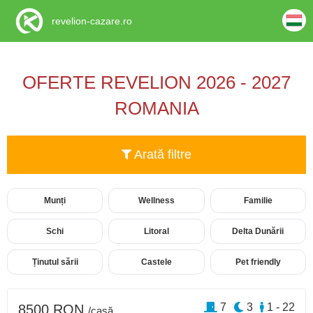
revelion-cazare.ro
OFERTE REVELION 2026 - 2027
ROMANIA
Arată filtre
Munți
Wellness
Familie
Schi
Litoral
Delta Dunării
Ținutul sării
Castele
Pet friendly
7
3
1 - 22
8500 RON
/casă