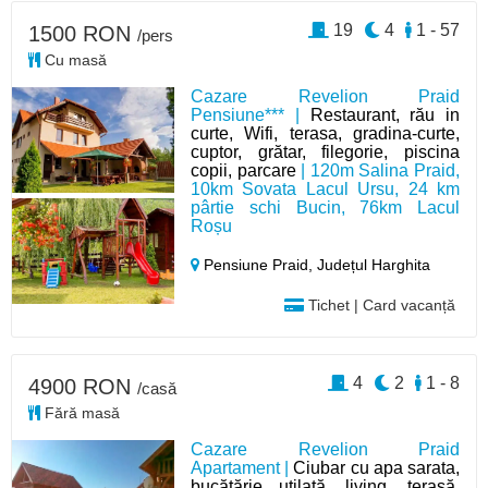
19
4
1 - 57
1500 RON
/pers
Cu masă
Cazare Revelion Praid
Pensiune*** |
Restaurant, rău in
curte, Wifi, terasa, gradina-curte,
cuptor, grătar, filegorie, piscina
copii, parcare
| 120m Salina Praid,
10km Sovata Lacul Ursu, 24 km
pârtie schi Bucin, 76km Lacul
Roșu
Pensiune Praid,
Județul Harghita
Tichet | Card vacanță
4
2
1 - 8
4900 RON
/casă
Fără masă
Cazare Revelion Praid
Apartament |
Ciubar cu apa sarata,
bucătărie utilată, living, terasă,