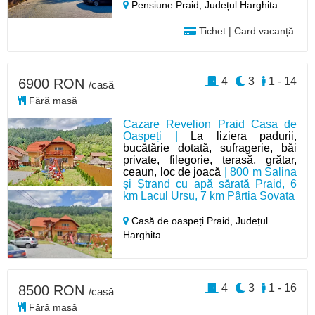
Pensiune Praid,
Județul Harghita
Tichet | Card vacanță
4
3
1 - 14
6900 RON
/casă
Fără masă
Cazare Revelion Praid Casa de
Oaspeți |
La liziera padurii,
bucătărie dotată, sufragerie, băi
private, filegorie, terasă, grătar,
ceaun, loc de joacă
| 800 m Salina
și Ștrand cu apă sărată Praid, 6
km Lacul Ursu, 7 km Pârtia Sovata
Casă de oaspeți Praid,
Județul
Harghita
4
3
1 - 16
8500 RON
/casă
Fără masă