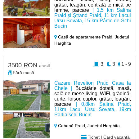
grătar, leagăn, centrală termică pe
lemne, parcare
| 1,5 km Salina
Praid și Ștrand Praid, 11 km Lacul
Ursu Sovata, 15 km Pârtie de Schi
Bucin
Casă de apartamente Praid,
Județul
Harghita
3
3
1 - 9
3500 RON
/casă
Fără masă
Cazare Revelion Praid Casa la
Cheie |
Bucătărie dotată, masă,
sală de mese-living, WIFI, grădină-
curte, foișor, cuptor, grătar, leagăn,
parcare
| 0,8km Salina Praid,
11km Lacul Ursu Sovata, 19km
Partia schi Bucin
Cabană Praid,
Județul Harghita
Tichet | Card vacanță