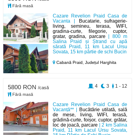
Fără masă
Cazare Revelion Praid Casa de
Vacanta |
Bucatarie, sufragerie-
living, semineu, terasa, WIFI,
gradina-curte, filegorie, cuptor,
gratar, gradina, parcare
| 800 m
Salina Praid și Ștrand cu apă
sărată Praid, 11 km Lacul Ursu
Sovata, 15 km pârtie de schi Bucin
Cabană Praid,
Județul Harghita
4
3
1 - 12
5800 RON
/casă
Fără masă
Cazare Revelion Praid Casa de
Vacanță** |
Bucătărie utilată, sală
de mese, living, WIFI, terasă,
grădină-curte, foișor, cuptor, grătar,
loc de joacă, parcare
| 2 km Salina
Praid, 11 km Lacul Ursu Sovata,