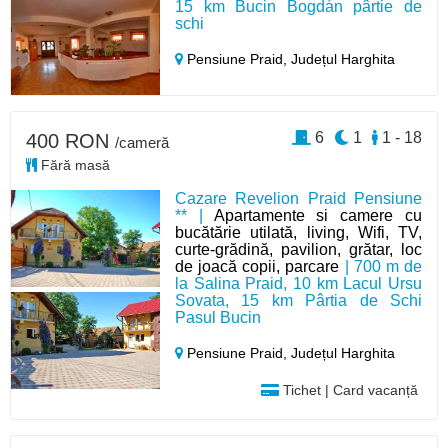
15 km Bucin Bogdán pârtie de
schi
Pensiune Praid,
Județul Harghita
6
1
1 - 18
400 RON
/cameră
Fără masă
Cazare Revelion Praid Pensiune
** |
Apartamente si camere cu
bucătărie utilată, living, Wifi, TV,
curte-grădină, pavilion, grătar, loc
de joacă copii, parcare
| 700 m de
la Salina Praid, 10 km Lacul Ursu
Sovata, 15 km Pârtia de Schi
Pasul Bucin
Pensiune Praid,
Județul Harghita
Tichet | Card vacanță