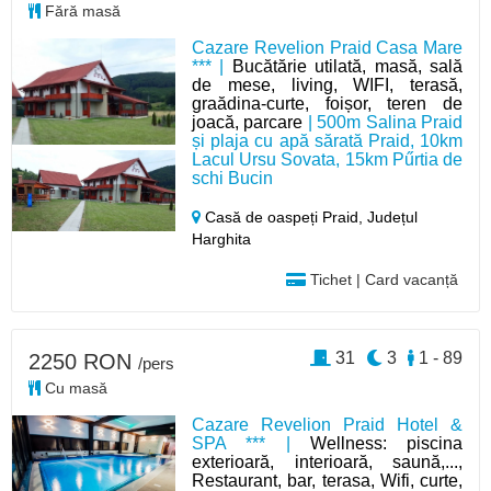
Fără masă
Cazare Revelion Praid Casa Mare
*** |
Bucătărie utilată, masă, sală
de mese, living, WIFI, terasă,
graădina-curte, foișor, teren de
joacă, parcare
| 500m Salina Praid
și plaja cu apă sărată Praid, 10km
Lacul Ursu Sovata, 15km Pűrtia de
schi Bucin
Casă de oaspeți Praid,
Județul
Harghita
Tichet | Card vacanță
31
3
1 - 89
2250 RON
/pers
Cu masă
Cazare Revelion Praid Hotel &
SPA *** |
Wellness: piscina
exterioară, interioară, saună,...,
Restaurant, bar, terasa, Wifi, curte,