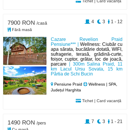
Tichet | Card vacanță
4
3
1 - 12
7900 RON
/casă
Fără masă
Cazare Revelion Praid
Pensiune*** |
Wellness: Ciubăr cu
apa sărata, bucătărie dotată, WIFI,
sufragerie, terasă, grădină-curte,
foișor, cuptor, grătar, loc de joacă,
parcare
| 300m Salina Praid, 11
km Lacul Ursu Sovata, 15 km
Pârtia de Schi Bucin
Pensiune Praid
Wellness | SPA,
Județul Harghita
Tichet | Card vacanță
7
3
1 - 21
1490 RON
/pers
Cu masă