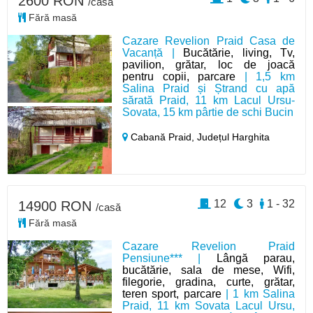
2600 RON
/casă
Fără masă
Cazare Revelion Praid Casa de
Vacanță |
Bucătărie, living, Tv,
pavilion, grătar, loc de joacă
pentru copii, parcare
| 1,5 km
Salina Praid și Ștrand cu apă
sărată Praid, 11 km Lacul Ursu-
Sovata, 15 km pârtie de schi Bucin
Cabană Praid,
Județul Harghita
12
3
1 - 32
14900 RON
/casă
Fără masă
Cazare Revelion Praid
Pensiune*** |
Lângă parau,
bucătărie, sala de mese, Wifi,
filegorie, gradina, curte, grătar,
teren sport, parcare
| 1 km Salina
Praid, 11 km Sovata Lacul Ursu,