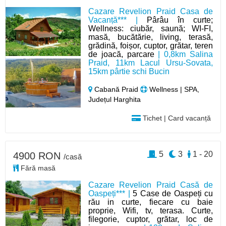
Cazare Revelion Praid Casa de
Vacanță*** |
Pârâu în curte;
Wellness: ciubăr, saună; WI-FI,
masă, bucătărie, living, terasă,
grădină, foișor, cuptor, grătar, teren
de joacă, parcare
| 0,8km Salina
Praid, 11km Lacul Ursu-Sovata,
15km pârtie schi Bucin
Cabană Praid
Wellness | SPA,
Județul Harghita
Tichet | Card vacanță
5
3
1 - 20
4900 RON
/casă
Fără masă
Cazare Revelion Praid Casă de
Oaspeți*** |
5 Case de Oaspeți cu
rău in curte, fiecare cu baie
proprie, Wifi, tv, terasa. Curte,
filegorie, cuptor, grătar, loc de