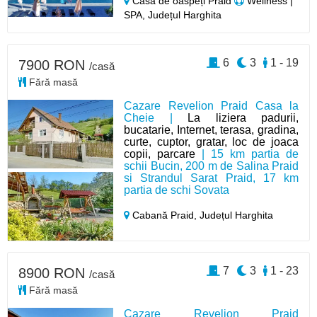
Casă de oaspeți Praid
Wellness |
SPA, Județul Harghita
6
3
1 - 19
7900 RON
/casă
Fără masă
Cazare Revelion Praid Casa la
Cheie |
La liziera padurii,
bucatarie, Internet, terasa, gradina,
curte, cuptor, gratar, loc de joaca
copii, parcare
| 15 km partia de
schii Bucin, 200 m de Salina Praid
si Strandul Sarat Praid, 17 km
partia de schi Sovata
Cabană Praid,
Județul Harghita
7
3
1 - 23
8900 RON
/casă
Fără masă
Cazare Revelion Praid