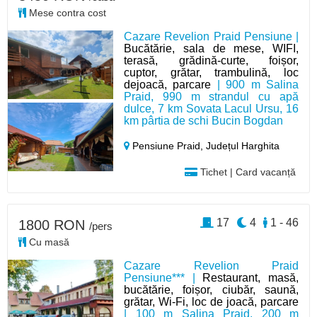
Mese contra cost
Cazare Revelion Praid Pensiune |
Bucătărie, sala de mese, WIFI,
terasă, grădină-curte, foișor,
cuptor, grătar, trambulină, loc
dejoacă, parcare
| 900 m Salina
Praid, 990 m strandul cu apă
dulce, 7 km Sovata Lacul Ursu, 16
km pârtia de schi Bucin Bogdan
Pensiune Praid,
Județul Harghita
Tichet | Card vacanță
17
4
1 - 46
1800 RON
/pers
Cu masă
Cazare Revelion Praid
Pensiune*** |
Restaurant, masă,
bucătărie, foișor, ciubăr, saună,
grătar, Wi-Fi, loc de joacă, parcare
| 100 m Salina Praid, 200 m