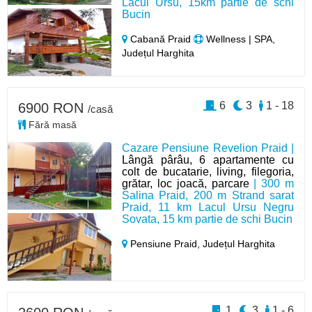
Lacul Ursu, 15km partie de schi
Bucin
Cabană Praid
Wellness | SPA,
Județul Harghita
6
3
1 - 18
6900 RON
/casă
Fără masă
Cazare Pensiune Revelion Praid |
Lângă pârâu, 6 apartamente cu
colt de bucatarie, living, filegoria,
grătar, loc joacă, parcare
| 300 m
Salina Praid, 200 m Strand sarat
Praid, 11 km Lacul Ursu Negru
Sovata, 15 km partie de schi Bucin
Pensiune Praid,
Județul Harghita
1
3
1 - 6