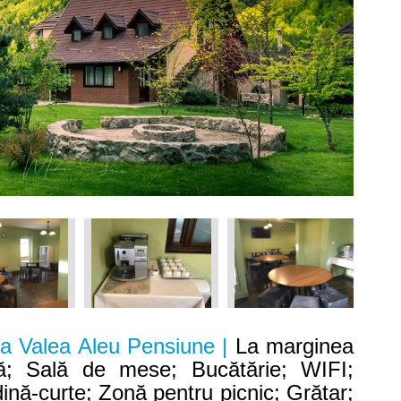
a Valea Aleu Pensiune |
La marginea
nă; Sală de mese; Bucătărie; WIFI;
ină-curte; Zonă pentru picnic; Grătar;