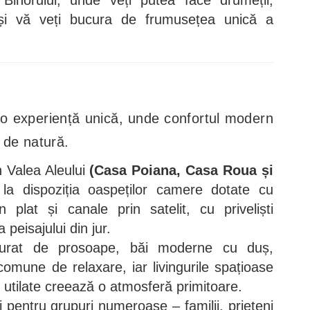
 și vă veți bucura de frumusețea unică a
o experiență unică, unde confortul modern
 de natură.
n
Valea Aleului
(
Casa Poiana, Casa Roua și
 dispoziția oaspeților camere dotate cu
 plat și canale prin satelit, cu priveliști
peisajului din jur.
igurat de prosoape, băi moderne cu duș,
comune de relaxare, iar livingurile spațioase
t utilate creează o atmosferă primitoare.
i pentru grupuri numeroase – familii, prieteni