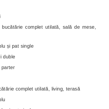
i
 bucătărie complet utilată, sală de mese,
u și pat single
i duble
 parter
ătărie complet utilată, living, terasă
blu