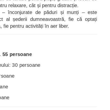
tru relaxare, cât și pentru distracție.
 – înconjurate de păduri și munți – este
t al șederii dumneavoastră, fie că optați
, fie pentru activități în aer liber.
. 55 persoane
eului: 30 persoane
rsoane
oane
oane