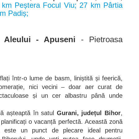
 km Peștera Focul Viu; 27 km Pârtia
km Padiș;
 Aleului - Apuseni
- Pietroasa
lați într-o lume de basm, liniștită și feerică,
omerație, nici vecini – doar aer curat de
ctaculoase și un cer albastru până unde
ă așteaptă în satul
Gurani, județul Bihor
,
 planificați o vacanță perfectă. Această zonă
ită este un punct de plecare ideal pentru
 Bihorului, unde veți putea face drumeții,