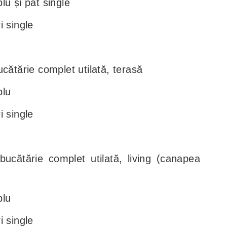
u și pat single
i single
cătărie complet utilată, terasă
blu
i single
ucătărie complet utilată, living (canapea
blu
i single