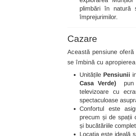
plimbări în natură
împrejurimilor.
Cazare
Această pensiune oferă 
se îmbină cu apropierea
Unitățile
Pensiunii
i
Casa Verde)
pun la
televizoare cu ecran
spectaculoase asupra 
Confortul este as
precum și de spații 
și bucătăriile comple
Locația este ideală ș