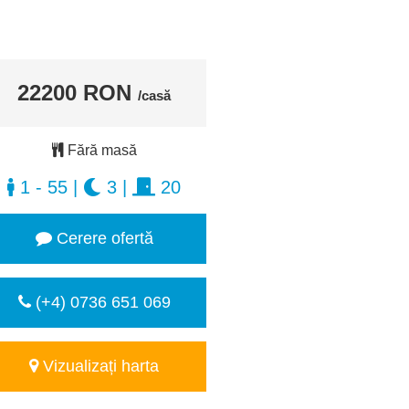
22200 RON
/casă
Fără masă
1 - 55
|
3
|
20
Cerere ofertă
(+4) 0736 651 069
Vizualizați harta