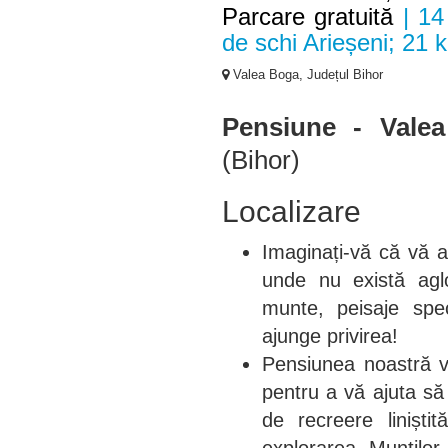
Parcare gratuită
| 14
de schi Arieșeni; 21 
Valea Boga, Județul Bihor
Pensiune - Valea
(Bihor)
Localizare
Imaginați-vă că vă af
unde nu există agl
munte, peisaje spe
ajunge privirea!
Pensiunea noastră v
pentru a vă ajuta să
de recreere linișt
explorarea Munților