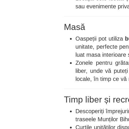
sau evenimente priva
Masă
Oaspeții pot utiliza
b
unitate, perfecte pe
luat masa interioare 
Zonele pentru grăta
liber, unde vă puteți
locale, în timp ce vă 
Timp liber și rec
Descoperiți împrejuri
traseele Munților Bih
Curțile unităților dis