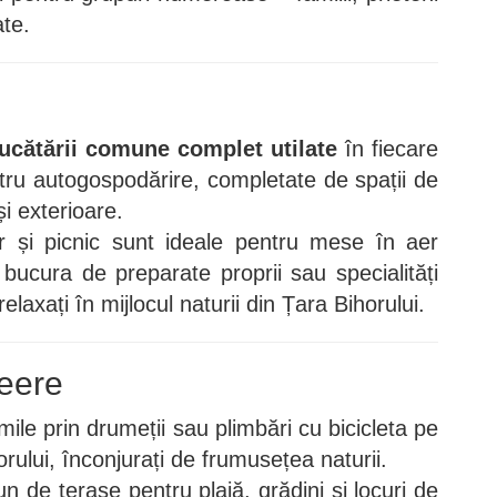
te.
ucătării comune complet utilate
în fiecare
ntru autogospodărire, completate de spații de
și exterioare.
r și picnic sunt ideale pentru mese în aer
 bucura de preparate proprii sau specialități
relaxați în mijlocul naturii din Țara Bihorului.
reere
mile prin drumeții sau plimbări cu bicicleta pe
orului, înconjurați de frumusețea naturii.
pun de terase pentru plajă, grădini și locuri de