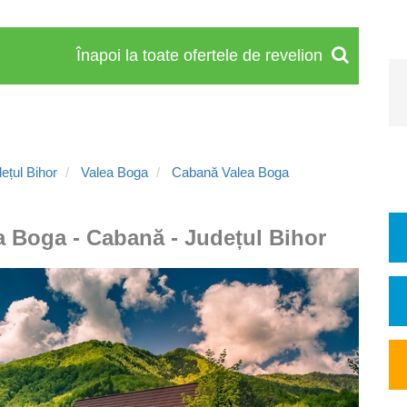
Înapoi la toate ofertele de revelion
ețul Bihor
Valea Boga
Cabană Valea Boga
a Boga - Cabană - Județul Bihor