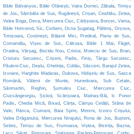
Băile Bálványos
,
Băile Olănești
,
Vatra Dornei
,
Zăbala
,
Timișu
de Jos
,
Sâmbăta de Sus
,
Rugănești
,
Crișan
,
Ceahlău
,
Zetea
,
Valea Boga
,
Deva
,
Miercurea Ciuc
,
Cârțișoara
,
Borsec
,
Vama
,
Băile Homorod
,
Sic
,
Corbeni
,
Ocna Șugatag
,
Păltiniș
,
Orșova
,
Timișoara
,
Costinești
,
Bățanii Mici
,
Predeal
,
Pianu de Sus
,
Comandău
,
Vișeu de Sus
,
Cătrușa
,
Băile 1 Mai
,
Făget
,
Oradea
,
Vărșag
,
Bezidu Nou
,
Cristur
,
Moieciu de Sus
,
Bran
,
Cristuru Secuiesc
,
Crișeni
,
Padis
,
Finiș
,
Târgu Secuiesc
,
Păuleni-Ciuc
,
Dealu
,
Ghelința
,
Coltău
,
Săsciori
,
Barajul Zetea
,
Izvoare
,
Harghita Madaras
,
Dubova
,
Hidișelu de Sus
,
Sasca
Română
,
Vălenii de Munte
,
Hunedoara
,
Sub Cetate
,
Sânmartin
,
Reghin
,
Șumuleu Ciuc, Miercurea Ciuc
,
Ciucsângeorgiu
,
Șiclod
,
Scărișoara
,
Malnaș-Băi
,
Ic Ponor
Padis
,
Chedia Mică
,
Bixad
,
Cârța
,
Câmpu Cetății
,
Stâna de
Vale
,
Rânca
,
Ciumani
,
Baia Sprie
,
Mereni
,
Izvoru Crișului
,
Valea Drăganului
,
Miercurea Nirajului
,
Rona de Jos
,
Bușteni
,
Sebeș
,
Timișu de Sus
,
Frumoasa
,
Viștea
,
Bistrița
,
Bazna
,
Lacu Sărat
,
Petroșani
,
Statiunea Parâng-Petroșani
,
Corbu
,