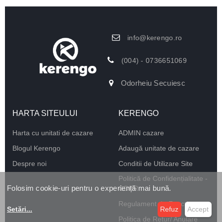
info@kerengo.ro
(004) - 0736651069
Odorheiu Secuiesc
HARTA SITEULUI
KERENGO
Harta cu unitati de cazare
ADMIN cazare
Blogul Kerengo
Adaugă unitate de cazare
Despre noi
Conditii de Utilizare Site
Politică de Confidențialitate -
Folosim cookie-uri pentru o experiență mai bună.
GDPR
Regulament de Funcționare
Setări
...
Refuz
Accept
Politica de Retur/ Anulare