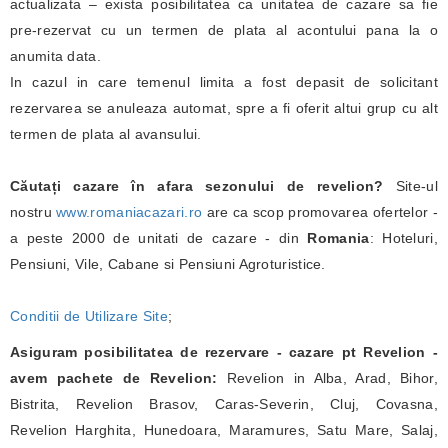
actualizata – exista posibilitatea ca unitatea de cazare sa fie
pre-rezervat cu un termen de plata al acontului pana la o
anumita data.
In cazul in care temenul limita a fost depasit de solicitant
rezervarea se anuleaza automat, spre a fi oferit altui grup cu alt
termen de plata al avansului.
Căutați cazare în afara sezonului de revelion?
Site-ul
nostru
www.romaniacazari.ro
are ca scop promovarea ofertelor -
a peste 2000 de unitati de cazare - din
Romania
: Hoteluri,
Pensiuni, Vile, Cabane si Pensiuni Agroturistice.
Conditii de Utilizare Site
;
Asiguram posibilitatea de rezervare - cazare pt Revelion -
avem pachete de Revelion:
Revelion in Alba, Arad, Bihor,
Bistrita, Revelion Brasov, Caras-Severin, Cluj, Covasna,
Revelion Harghita, Hunedoara, Maramures, Satu Mare, Salaj,