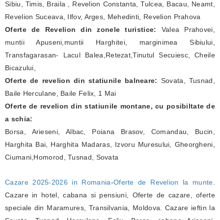
Sibiu, Timis, Braila , Revelion Constanta, Tulcea, Bacau, Neamt,
Revelion Suceava, Ilfov, Arges, Mehedinti, Revelion Prahova
Oferte de Revelion din zonele turistice:
Valea Prahovei,
muntii Apuseni,muntii Harghitei, marginimea Sibiului,
Transfagarasan- Lacul Balea,Retezat,Tinutul Secuiesc, Cheile
Bicazului,
Oferte de revelion din statiunile balneare:
Sovata, Tusnad,
Baile Herculane, Baile Felix, 1 Mai
Oferte de revelion din statiunile montane, cu posibiltate de
a schia:
Borsa, Arieseni, Albac, Poiana Brasov, Comandau, Bucin,
Harghita Bai, Harghita Madaras, Izvoru Muresului, Gheorgheni,
Ciumani,Homorod, Tusnad, Sovata
Cazare 2025-2026 in Romania
-
Oferte de Revelion la munte
.
Cazare in hotel, cabana si pensiuni, Oferte de cazare, oferte
speciale din Maramures, Transilvania, Moldova. Cazare ieftin la