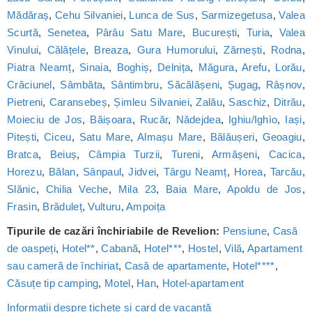
Mădăraș
,
Cehu Silvaniei
,
Lunca de Sus
,
Sarmizegetusa
,
Valea
Scurtă
,
Senetea
,
Pârâu Satu Mare
,
București
,
Turia
,
Valea
Vinului
,
Călățele
,
Breaza
,
Gura Humorului
,
Zărnești
,
Rodna
,
Piatra Neamț
,
Sinaia
,
Boghiș
,
Delnița
,
Măgura
,
Arefu
,
Lorău
,
Crăciunel
,
Sâmbăta
,
Sântimbru
,
Săcălășeni
,
Șugag
,
Râșnov
,
Pietreni
,
Caransebeș
,
Șimleu Silvaniei
,
Zalău
,
Saschiz
,
Ditrău
,
Moieciu de Jos
,
Băișoara
,
Rucăr
,
Nădejdea
,
Ighiu/Ighìo
,
Iași
,
Pitești
,
Ciceu
,
Satu Mare
,
Almașu Mare
,
Bălăușeri
,
Geoagiu
,
Bratca
,
Beiuș
,
Câmpia Turzii
,
Tureni
,
Armășeni
,
Cacica
,
Horezu
,
Bălan
,
Sânpaul
,
Jidvei
,
Târgu Neamț
,
Horea
,
Tarcău
,
Slănic
,
Chilia Veche
,
Mila 23
,
Baia Mare
,
Apoldu de Jos
,
Frasin
,
Brăduleț
,
Vulturu
,
Ampoița
Tipurile de cazări închiriabile de Revelion:
Pensiune
,
Casă
de oaspeți
,
Hotel**
,
Cabană
,
Hotel***
,
Hostel
,
Vilă
,
Apartament
sau cameră de închiriat
,
Casă de apartamente
,
Hotel****
,
Căsuțe tip camping
,
Motel
,
Han
,
Hotel-apartament
Informații despre tichete și card de vacanță