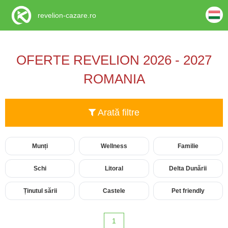
revelion-cazare.ro
OFERTE REVELION 2026 - 2027
ROMANIA
Arată filtre
Munți
Wellness
Familie
Schi
Litoral
Delta Dunării
Ținutul sării
Castele
Pet friendly
1