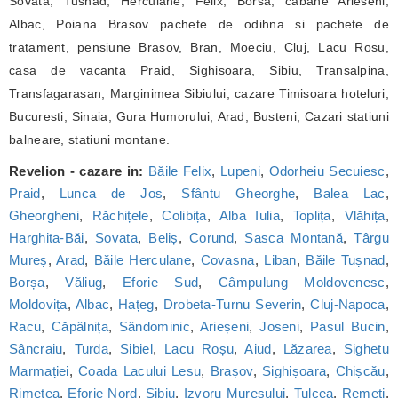
Sovata, Tusnad, Herculane, Felix, Borsa, cabane Arieseni,
Albac, Poiana Brasov pachete de odihna si pachete de
tratament, pensiune Brasov, Bran, Moeciu, Cluj, Lacu Rosu,
casa de vacanta Praid, Sighisoara, Sibiu, Transalpina,
Transfagarasan, Marginimea Sibiului, cazare Timisoara hoteluri,
Bucuresti, Sinaia, Gura Humorului, Arad, Busteni, Cazari statiuni
balneare, statiuni montane.
Revelion - cazare in:
Băile Felix
,
Lupeni
,
Odorheiu Secuiesc
,
Praid
,
Lunca de Jos
,
Sfântu Gheorghe
,
Balea Lac
,
Gheorgheni
,
Răchițele
,
Colibița
,
Alba Iulia
,
Toplița
,
Vlăhița
,
Harghita-Băi
,
Sovata
,
Beliș
,
Corund
,
Sasca Montană
,
Târgu
Mureș
,
Arad
,
Băile Herculane
,
Covasna
,
Liban
,
Băile Tușnad
,
Borșa
,
Văliug
,
Eforie Sud
,
Câmpulung Moldovenesc
,
Moldovița
,
Albac
,
Hațeg
,
Drobeta-Turnu Severin
,
Cluj-Napoca
,
Racu
,
Căpâlnița
,
Sândominic
,
Arieșeni
,
Joseni
,
Pasul Bucin
,
Sâncraiu
,
Turda
,
Sibiel
,
Lacu Roșu
,
Aiud
,
Lăzarea
,
Sighetu
Marmației
,
Coada Lacului Lesu
,
Brașov
,
Sighișoara
,
Chișcău
,
Rimetea
,
Eforie Nord
,
Sibiu
,
Izvoru Mureșului
,
Tulcea
,
Remeți
,