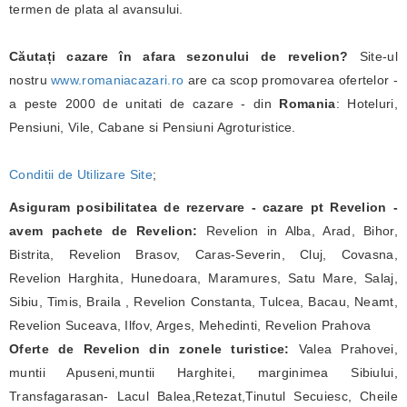
termen de plata al avansului.
Căutați cazare în afara sezonului de revelion?
Site-ul
nostru
www.romaniacazari.ro
are ca scop promovarea ofertelor -
a peste 2000 de unitati de cazare - din
Romania
: Hoteluri,
Pensiuni, Vile, Cabane si Pensiuni Agroturistice.
Conditii de Utilizare Site
;
Asiguram posibilitatea de rezervare - cazare pt Revelion -
avem pachete de Revelion:
Revelion in Alba, Arad, Bihor,
Bistrita, Revelion Brasov, Caras-Severin, Cluj, Covasna,
Revelion Harghita, Hunedoara, Maramures, Satu Mare, Salaj,
Sibiu, Timis, Braila , Revelion Constanta, Tulcea, Bacau, Neamt,
Revelion Suceava, Ilfov, Arges, Mehedinti, Revelion Prahova
Oferte de Revelion din zonele turistice:
Valea Prahovei,
muntii Apuseni,muntii Harghitei, marginimea Sibiului,
Transfagarasan- Lacul Balea,Retezat,Tinutul Secuiesc, Cheile