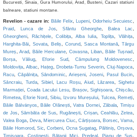
Bucuresti, Sinaia, Gura Humorului, Arad, Busteni, Cazari statiuni
balneare, statiuni montane.
Revelion - cazare in:
Băile Felix
,
Lupeni
,
Odorheiu Secuiesc
,
Praid
,
Lunca de Jos
,
Sfântu Gheorghe
,
Balea Lac
,
Gheorgheni
,
Răchițele
,
Colibița
,
Alba Iulia
,
Toplița
,
Vlăhița
,
Harghita-Băi
,
Sovata
,
Beliș
,
Corund
,
Sasca Montană
,
Târgu
Mureș
,
Arad
,
Băile Herculane
,
Covasna
,
Liban
,
Băile Tușnad
,
Borșa
,
Văliug
,
Eforie Sud
,
Câmpulung Moldovenesc
,
Moldovița
,
Albac
,
Hațeg
,
Drobeta-Turnu Severin
,
Cluj-Napoca
,
Racu
,
Căpâlnița
,
Sândominic
,
Arieșeni
,
Joseni
,
Pasul Bucin
,
Sâncraiu
,
Turda
,
Sibiel
,
Lacu Roșu
,
Aiud
,
Lăzarea
,
Sighetu
Marmației
,
Coada Lacului Lesu
,
Brașov
,
Sighișoara
,
Chișcău
,
Rimetea
,
Eforie Nord
,
Sibiu
,
Izvoru Mureșului
,
Tulcea
,
Remeți
,
Băile Bálványos
,
Băile Olănești
,
Vatra Dornei
,
Zăbala
,
Timișu
de Jos
,
Sâmbăta de Sus
,
Rugănești
,
Crișan
,
Ceahlău
,
Zetea
,
Valea Boga
,
Deva
,
Miercurea Ciuc
,
Cârțișoara
,
Borsec
,
Vama
,
Băile Homorod
,
Sic
,
Corbeni
,
Ocna Șugatag
,
Păltiniș
,
Orșova
,
Timișoara
,
Costinești
,
Bățanii Mici
,
Predeal
,
Pianu de Sus
,