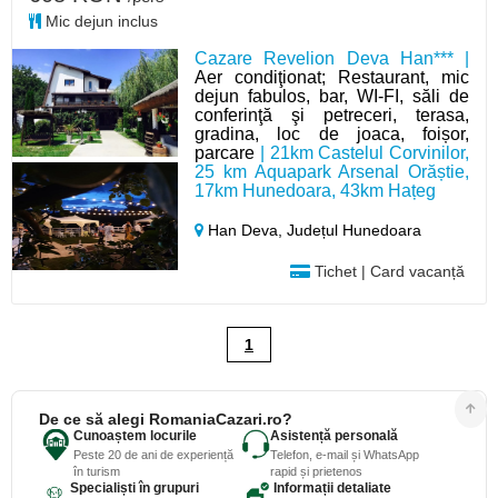
Mic dejun inclus
Cazare Revelion Deva Han*** |
Aer condiţionat; Restaurant, mic
dejun fabulos, bar, WI-FI, săli de
conferinţă şi petreceri, terasa,
gradina, loc de joaca, foișor,
parcare
| 21km Castelul Corvinilor,
25 km Aquapark Arsenal Orăștie,
17km Hunedoara, 43km Hațeg
Han Deva,
Județul Hunedoara
Tichet | Card vacanță
1
De ce să alegi RomaniaCazari.ro?
Cunoaștem locurile
Asistență personală
Peste 20 de ani de experiență
Telefon, e-mail și WhatsApp
în turism
rapid și prietenos
Specialiști în grupuri
Informații detaliate