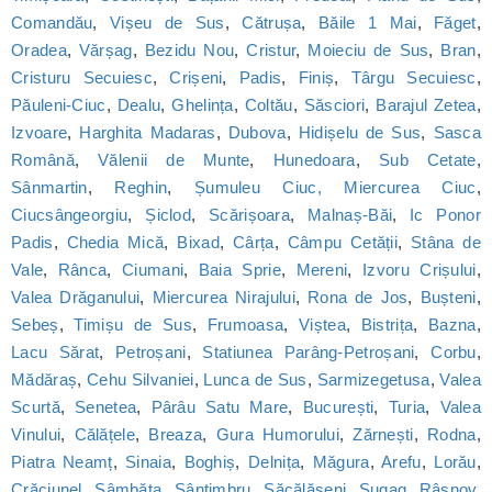
Comandău
,
Vișeu de Sus
,
Cătrușa
,
Băile 1 Mai
,
Făget
,
Oradea
,
Vărșag
,
Bezidu Nou
,
Cristur
,
Moieciu de Sus
,
Bran
,
Cristuru Secuiesc
,
Crișeni
,
Padis
,
Finiș
,
Târgu Secuiesc
,
Păuleni-Ciuc
,
Dealu
,
Ghelința
,
Coltău
,
Săsciori
,
Barajul Zetea
,
Izvoare
,
Harghita Madaras
,
Dubova
,
Hidișelu de Sus
,
Sasca
Română
,
Vălenii de Munte
,
Hunedoara
,
Sub Cetate
,
Sânmartin
,
Reghin
,
Șumuleu Ciuc, Miercurea Ciuc
,
Ciucsângeorgiu
,
Șiclod
,
Scărișoara
,
Malnaș-Băi
,
Ic Ponor
Padis
,
Chedia Mică
,
Bixad
,
Cârța
,
Câmpu Cetății
,
Stâna de
Vale
,
Rânca
,
Ciumani
,
Baia Sprie
,
Mereni
,
Izvoru Crișului
,
Valea Drăganului
,
Miercurea Nirajului
,
Rona de Jos
,
Bușteni
,
Sebeș
,
Timișu de Sus
,
Frumoasa
,
Viștea
,
Bistrița
,
Bazna
,
Lacu Sărat
,
Petroșani
,
Statiunea Parâng-Petroșani
,
Corbu
,
Mădăraș
,
Cehu Silvaniei
,
Lunca de Sus
,
Sarmizegetusa
,
Valea
Scurtă
,
Senetea
,
Pârâu Satu Mare
,
București
,
Turia
,
Valea
Vinului
,
Călățele
,
Breaza
,
Gura Humorului
,
Zărnești
,
Rodna
,
Piatra Neamț
,
Sinaia
,
Boghiș
,
Delnița
,
Măgura
,
Arefu
,
Lorău
,
Crăciunel
,
Sâmbăta
,
Sântimbru
,
Săcălășeni
,
Șugag
,
Râșnov
,