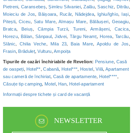
Pietreni
,
Caransebeș
,
Șimleu Silvaniei
,
Zalău
,
Saschiz
,
Ditrău
,
Moieciu de Jos
,
Băișoara
,
Rucăr
,
Nădejdea
,
Ighiu/Ighìo
,
Iași
,
Pitești
,
Ciceu
,
Satu Mare
,
Almașu Mare
,
Bălăușeri
,
Geoagiu
,
Bratca
,
Beiuș
,
Câmpia Turzii
,
Tureni
,
Armășeni
,
Cacica
,
Horezu
,
Bălan
,
Sânpaul
,
Jidvei
,
Târgu Neamț
,
Horea
,
Tarcău
,
Slănic
,
Chilia Veche
,
Mila 23
,
Baia Mare
,
Apoldu de Jos
,
Frasin
,
Brăduleț
,
Vulturu
,
Ampoița
Tipurile de cazări închiriabile de Revelion:
Pensiune
,
Casă
de oaspeți
,
Hotel**
,
Cabană
,
Hotel***
,
Hostel
,
Vilă
,
Apartament
sau cameră de închiriat
,
Casă de apartamente
,
Hotel****
,
Căsuțe tip camping
,
Motel
,
Han
,
Hotel-apartament
Informații despre tichete și card de vacanță
NEWSLETTER