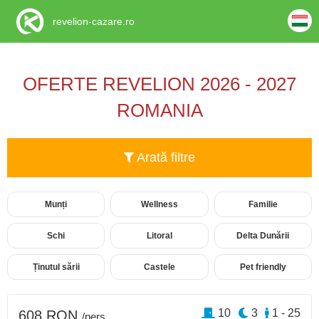
revelion-cazare.ro
OFERTE REVELION 2026 - 2027
ROMANIA
Arată filtre
Munți
Wellness
Familie
Schi
Litoral
Delta Dunării
Ținutul sării
Castele
Pet friendly
10
3
1 - 25
608 RON
/pers