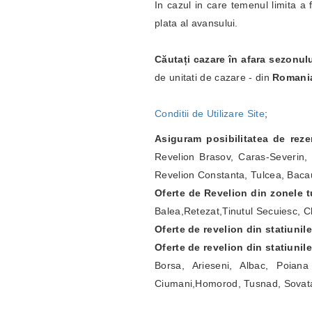
In cazul in care temenul limita a 
plata al avansului.
Căutați cazare în afara sezonul
de unitati de cazare - din
Romani
Conditii de Utilizare Site
;
Asiguram posibilitatea de rez
Revelion Brasov, Caras-Severin, 
Revelion Constanta, Tulcea, Bacau
Oferte de Revelion din zonele tu
Balea,Retezat,Tinutul Secuiesc, Ch
Oferte de revelion din statiunil
Oferte de revelion din statiunil
Borsa, Arieseni, Albac, Poian
Ciumani,Homorod, Tusnad, Sovat