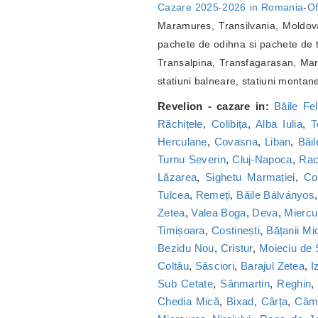
Cazare 2025-2026 in Romania
-
Of
Maramures, Transilvania, Moldova
pachete de odihna si pachete de t
Transalpina, Transfagarasan, Marg
statiuni balneare, statiuni montan
Revelion - cazare in:
Băile Fel
Răchițele
,
Colibița
,
Alba Iulia
,
T
Herculane
,
Covasna
,
Liban
,
Băi
Turnu Severin
,
Cluj-Napoca
,
Ra
Lăzarea
,
Sighetu Marmației
,
Co
Tulcea
,
Remeți
,
Băile Bálványos
Zetea
,
Valea Boga
,
Deva
,
Miercu
Timișoara
,
Costinești
,
Bățanii Mic
Bezidu Nou
,
Cristur
,
Moieciu de
Coltău
,
Săsciori
,
Barajul Zetea
,
I
Sub Cetate
,
Sânmartin
,
Reghin
Chedia Mică
,
Bixad
,
Cârța
,
Câmp