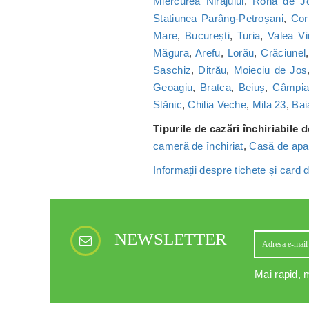
Miercurea Nirajului
,
Rona de J
Statiunea Parâng-Petroșani
,
Cor
Mare
,
București
,
Turia
,
Valea Vi
Măgura
,
Arefu
,
Lorău
,
Crăciunel
Saschiz
,
Ditrău
,
Moieciu de Jos
Geoagiu
,
Bratca
,
Beiuș
,
Câmpia 
Slănic
,
Chilia Veche
,
Mila 23
,
Bai
Tipurile de cazări închiriabile 
cameră de închiriat
,
Casă de apa
Informații despre tichete și card
NEWSLETTER
Mai rapid, m