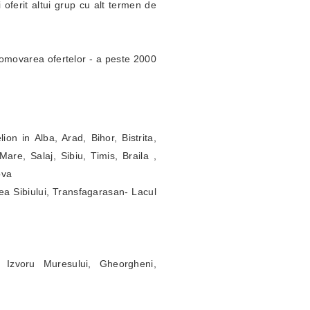
 oferit altui grup cu alt termen de
omovarea ofertelor - a peste 2000
ion in Alba, Arad, Bihor, Bistrita,
re, Salaj, Sibiu, Timis, Braila ,
ova
ea Sibiului, Transfagarasan- Lacul
 Izvoru Muresului, Gheorgheni,