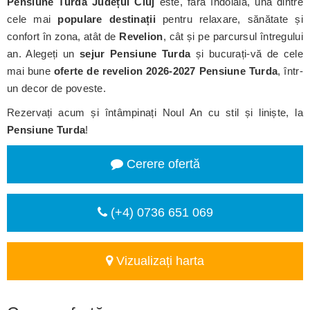
Pensiune Turda
Județul Cluj
este, fără îndoială, una dintre
cele mai
populare destinații
pentru relaxare, sănătate și
confort în zona, atât de
Revelion
, cât și pe parcursul întregului
an. Alegeți un
sejur Pensiune Turda
și bucurați-vă de cele
mai bune
oferte de revelion 2026-2027 Pensiune Turda
, într-
un decor de poveste.
Rezervați acum și întâmpinați Noul An cu stil și liniște, la
Pensiune Turda
!
Cerere ofertă
(+4) 0736 651 069
Vizualizați harta