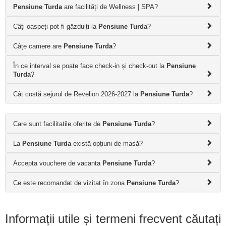
Pensiune Turda
are facilități de Wellness | SPA?
Câți oaspeți pot fi găzduiți la
Pensiune Turda
?
Câțe camere are
Pensiune Turda
?
În ce interval se poate face check-in și check-out la
Pensiune
Turda
?
Cât costă sejurul de Revelion 2026-2027 la
Pensiune Turda
?
Care sunt facilitatile oferite de
Pensiune Turda
?
La
Pensiune Turda
există opțiuni de masă?
Accepta vouchere de vacanta
Pensiune Turda
?
Ce este recomandat de vizitat în zona
Pensiune Turda
?
Informații utile și termeni frecvent căutați