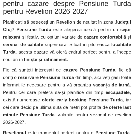
pentru cazare despre Pensiune Turda
pentru Revelion 2026-2027
Planificați să petreceți un
Revelion
de neuitat în zona
Județul
Cluj
?
Pensiune Turda
este alegerea ideală pentru un
sejur
relaxant
și festiv, cu opțiuni variate de
cazare confortabilă
și
servicii de calitate
superioară. Situat în pitoreasca
localitate
Turda
, acesta cazare vă oferă cadrul perfect pentru a începe
noul an în
liniște și rafinament
.
Fie că sunteți interesați de
cazare Pensiune Turda
, fie că
doriți o
rezervare Pensiune Turda
din timp, aici veți găsi toate
informațiile necesare pentru a vă organiza
vacanța de iarnă
.
Pentru cei care preferă să-și planifice din timp
escapadele
,
există numeroase
oferte early booking Pensiune Turda
, iar
cei care decid pe ultima sută de metri pot profita de
oferte last
minute Pensiune Turda
, valabile pentru sezonul de revelion
2026-2027.
Revelionul
este momentul perfect pentru o
Pensiune Turda
,