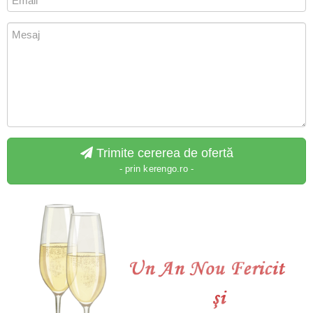
Trimite cererea de ofertă
- prin kerengo.ro -