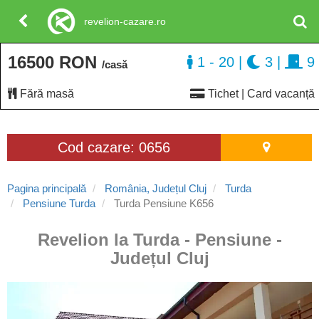
revelion-cazare.ro
16500 RON
1 - 20
|
3
|
9
/casă
Fără masă
Tichet | Card vacanță
Cod cazare: 0656
Pagina principală
România, Județul Cluj
Turda
Pensiune Turda
Turda Pensiune K656
Revelion la Turda - Pensiune -
Județul Cluj