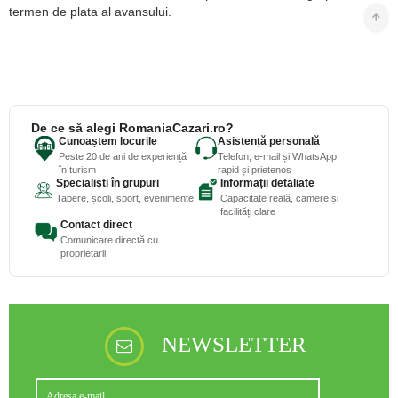
termen de plata al avansului.
De ce să alegi RomaniaCazari.ro?
Cunoaștem locurile
Asistență personală
Peste 20 de ani de experiență
Telefon, e-mail și WhatsApp
în turism
rapid și prietenos
Specialiști în grupuri
Informații detaliate
Tabere, școli, sport, evenimente
Capacitate reală, camere și
facilități clare
Contact direct
Comunicare directă cu
proprietarii
NEWSLETTER