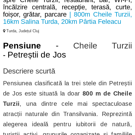
încălzire centrală, recepție, terasă, curte,
foișor, grătar, parcare
| 800m Cheile Turzii,
16km Salina Turda, 20km Pârtia Feleacu
Turda, Județul Cluj
Pensiune
-
Cheile Turzii
Petreștii de Jos
-
Descriere scurtă
Pensiunea clasificată la trei stele din Petreștii
de Jos este situată la doar
800 m de Cheile
Turzii
, una dintre cele mai spectaculoase
atracții naturale din Transilvania. Reprezintă
alegerea ideală pentru iubitorii de natură,
turiștii activi, grupurile organizate și familiile