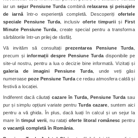
iar un
sejur Pensiune Turda
combină
relaxarea și peisajele
de iarnă
într-o experiență completă. Descoperiți
ofertele
speciale Pensiune Turda
, inclusiv
oferte timpurii
și
First
Minute Pensiune Turda
, create special pentru a transforma
sărbătorile într-un prilej de răsfăț.
Vă invităm să consultați
prezentarea Pensiune Turda
,
precum și
informații despre Pensiune Turda
disponibile pe
site-ul nostru, pentru a lua o decizie bine informată. Vizitați și
galeria de imagini Pensiune Turda
, unde veți găsi
numeroase
poze Pensiune Turda
ce redau atmosfera caldă și
festivă a locației.
Indiferent dacă căutați
cazare în Turda, Pensiune Turda
sau
pur și simplu opțiuni variate pentru
Turda cazare
, suntem aici
pentru a vă ghida. În plus, dacă luați în calcul și un sejur la
mare în
timpul verii
, nu ratați
oferte litoral românesc
pentru
o vacanță completă în România
.