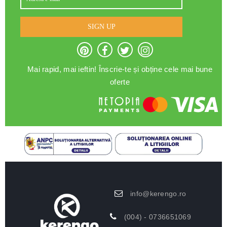
SIGN UP
Mai rapid, mai ieftin! Înscrie-te și obține cele mai bune
oferte
info@kerengo.ro
(004) - 0736651069