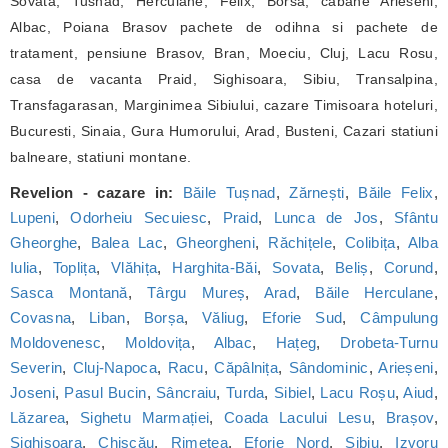
Sovata, Tusnad, Herculane, Felix, Borsa, cabane Arieseni,
Albac, Poiana Brasov pachete de odihna si pachete de
tratament, pensiune Brasov, Bran, Moeciu, Cluj, Lacu Rosu,
casa de vacanta Praid, Sighisoara, Sibiu, Transalpina,
Transfagarasan, Marginimea Sibiului, cazare Timisoara hoteluri,
Bucuresti, Sinaia, Gura Humorului, Arad, Busteni, Cazari statiuni
balneare, statiuni montane.
Revelion - cazare in:
Băile Tușnad
,
Zărnești
,
Băile Felix
,
Lupeni
,
Odorheiu Secuiesc
,
Praid
,
Lunca de Jos
,
Sfântu
Gheorghe
,
Balea Lac
,
Gheorgheni
,
Răchițele
,
Colibița
,
Alba
Iulia
,
Toplița
,
Vlăhița
,
Harghita-Băi
,
Sovata
,
Beliș
,
Corund
,
Sasca Montană
,
Târgu Mureș
,
Arad
,
Băile Herculane
,
Covasna
,
Liban
,
Borșa
,
Văliug
,
Eforie Sud
,
Câmpulung
Moldovenesc
,
Moldovița
,
Albac
,
Hațeg
,
Drobeta-Turnu
Severin
,
Cluj-Napoca
,
Racu
,
Căpâlnița
,
Sândominic
,
Arieșeni
,
Joseni
,
Pasul Bucin
,
Sâncraiu
,
Turda
,
Sibiel
,
Lacu Roșu
,
Aiud
,
Lăzarea
,
Sighetu Marmației
,
Coada Lacului Lesu
,
Brașov
,
Sighișoara
,
Chișcău
,
Rimetea
,
Eforie Nord
,
Sibiu
,
Izvoru