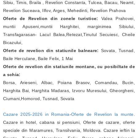
Sibiu, Timis, Braila , Revelion Constanta, Tulcea, Bacau, Neamt,
Revelion Suceava, Ilfov, Arges, Mehedinti, Revelion Prahova
Oferte de Revelion din zonele turistice:
Valea Prahovei,
muntii Apuseni,muntii Harghitei, marginimea Sibiului,
Transfagarasan- Lacul Balea,Retezat,Tinutul Secuiesc, Cheile
Bicazului,
Oferte de revelion din statiunile balneare:
Sovata, Tusnad,
Baile Herculane, Baile Felix, 1 Mai
Oferte de revelion din statiunile montane, cu posibiltate de
a schia:
Borsa, Arieseni, Albac, Poiana Brasov, Comandau, Bucin,
Harghita Bai, Harghita Madaras, Izvoru Muresului, Gheorgheni,
Ciumani,Homorod, Tusnad, Sovata
Cazare 2025-2026 in Romania
-
Oferte de Revelion la munte
.
Cazare in hotel, cabana si pensiuni, Oferte de cazare, oferte
speciale din Maramures, Transilvania, Moldova. Cazare ieftin la