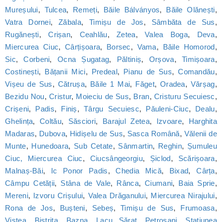
Mureșului
,
Tulcea
,
Remeți
,
Băile Bálványos
,
Băile Olănești
,
Vatra Dornei
,
Zăbala
,
Timișu de Jos
,
Sâmbăta de Sus
,
Rugănești
,
Crișan
,
Ceahlău
,
Zetea
,
Valea Boga
,
Deva
,
Miercurea Ciuc
,
Cârțișoara
,
Borsec
,
Vama
,
Băile Homorod
,
Sic
,
Corbeni
,
Ocna Șugatag
,
Păltiniș
,
Orșova
,
Timișoara
,
Costinești
,
Bățanii Mici
,
Predeal
,
Pianu de Sus
,
Comandău
,
Vișeu de Sus
,
Cătrușa
,
Băile 1 Mai
,
Făget
,
Oradea
,
Vărșag
,
Bezidu Nou
,
Cristur
,
Moieciu de Sus
,
Bran
,
Cristuru Secuiesc
,
Crișeni
,
Padis
,
Finiș
,
Târgu Secuiesc
,
Păuleni-Ciuc
,
Dealu
,
Ghelința
,
Coltău
,
Săsciori
,
Barajul Zetea
,
Izvoare
,
Harghita
Madaras
,
Dubova
,
Hidișelu de Sus
,
Sasca Română
,
Vălenii de
Munte
,
Hunedoara
,
Sub Cetate
,
Sânmartin
,
Reghin
,
Șumuleu
Ciuc, Miercurea Ciuc
,
Ciucsângeorgiu
,
Șiclod
,
Scărișoara
,
Malnaș-Băi
,
Ic Ponor Padis
,
Chedia Mică
,
Bixad
,
Cârța
,
Câmpu Cetății
,
Stâna de Vale
,
Rânca
,
Ciumani
,
Baia Sprie
,
Mereni
,
Izvoru Crișului
,
Valea Drăganului
,
Miercurea Nirajului
,
Rona de Jos
,
Bușteni
,
Sebeș
,
Timișu de Sus
,
Frumoasa
,
Viștea
,
Bistrița
,
Bazna
,
Lacu Sărat
,
Petroșani
,
Statiunea