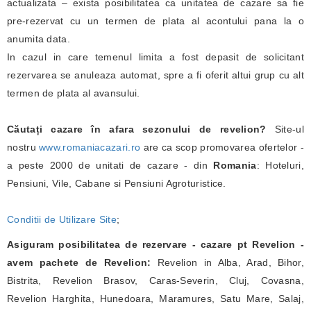
actualizata – exista posibilitatea ca unitatea de cazare sa fie
pre-rezervat cu un termen de plata al acontului pana la o
anumita data.
In cazul in care temenul limita a fost depasit de solicitant
rezervarea se anuleaza automat, spre a fi oferit altui grup cu alt
termen de plata al avansului.
Căutați cazare în afara sezonului de revelion?
Site-ul
nostru
www.romaniacazari.ro
are ca scop promovarea ofertelor -
a peste 2000 de unitati de cazare - din
Romania
: Hoteluri,
Pensiuni, Vile, Cabane si Pensiuni Agroturistice.
Conditii de Utilizare Site
;
Asiguram posibilitatea de rezervare - cazare pt Revelion -
avem pachete de Revelion:
Revelion in Alba, Arad, Bihor,
Bistrita, Revelion Brasov, Caras-Severin, Cluj, Covasna,
Revelion Harghita, Hunedoara, Maramures, Satu Mare, Salaj,