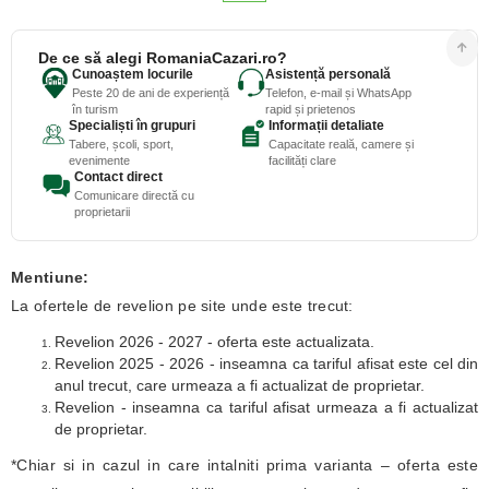
De ce să alegi RomaniaCazari.ro?
Cunoaștem locurile
Asistență personală
Peste 20 de ani de experiență
Telefon, e-mail și WhatsApp
în turism
rapid și prietenos
Specialiști în grupuri
Informații detaliate
Tabere, școli, sport,
Capacitate reală, camere și
evenimente
facilități clare
Contact direct
Comunicare directă cu
proprietarii
Mentiune:
La ofertele de revelion pe site unde este trecut:
Revelion 2026 - 2027 - oferta este actualizata.
Revelion 2025 - 2026 - inseamna ca tariful afisat este cel din
anul trecut, care urmeaza a fi actualizat de proprietar.
Revelion - inseamna ca tariful afisat urmeaza a fi actualizat
de proprietar.
*Chiar si in cazul in care intalniti prima varianta – oferta este