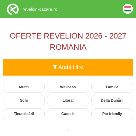
revelion-cazare.ro
OFERTE REVELION 2026 - 2027
ROMANIA
Arată filtre
Munți
Wellness
Familie
Schi
Litoral
Delta Dunării
Ținutul sării
Castele
Pet friendly
1