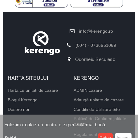
info@kerengo.ro
(004) - 0736651069
Odorheiu Secuiesc
HARTA SITEULUI
KERENGO
Harta cu unitati de cazare
ADMIN cazare
Blogul Kerengo
Adaugă unitate de cazare
Despre noi
Conditii de Utilizare Site
Politică de Confidențialitate -
Folosim cookie-uri pentru o experiență mai bună.
GDPR
Regulament de Funcționare
Setări
...
Refuz
Accept