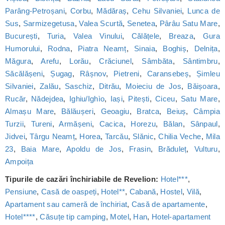
Parâng-Petroșani
,
Corbu
,
Mădăraș
,
Cehu Silvaniei
,
Lunca de
Sus
,
Sarmizegetusa
,
Valea Scurtă
,
Senetea
,
Pârâu Satu Mare
,
București
,
Turia
,
Valea Vinului
,
Călățele
,
Breaza
,
Gura
Humorului
,
Rodna
,
Piatra Neamț
,
Sinaia
,
Boghiș
,
Delnița
,
Măgura
,
Arefu
,
Lorău
,
Crăciunel
,
Sâmbăta
,
Sântimbru
,
Săcălășeni
,
Șugag
,
Râșnov
,
Pietreni
,
Caransebeș
,
Șimleu
Silvaniei
,
Zalău
,
Saschiz
,
Ditrău
,
Moieciu de Jos
,
Băișoara
,
Rucăr
,
Nădejdea
,
Ighiu/Ighìo
,
Iași
,
Pitești
,
Ciceu
,
Satu Mare
,
Almașu Mare
,
Bălăușeri
,
Geoagiu
,
Bratca
,
Beiuș
,
Câmpia
Turzii
,
Tureni
,
Armășeni
,
Cacica
,
Horezu
,
Bălan
,
Sânpaul
,
Jidvei
,
Târgu Neamț
,
Horea
,
Tarcău
,
Slănic
,
Chilia Veche
,
Mila
23
,
Baia Mare
,
Apoldu de Jos
,
Frasin
,
Brăduleț
,
Vulturu
,
Ampoița
Tipurile de cazări închiriabile de Revelion:
Hotel***
,
Pensiune
,
Casă de oaspeți
,
Hotel**
,
Cabană
,
Hostel
,
Vilă
,
Apartament sau cameră de închiriat
,
Casă de apartamente
,
Hotel****
,
Căsuțe tip camping
,
Motel
,
Han
,
Hotel-apartament