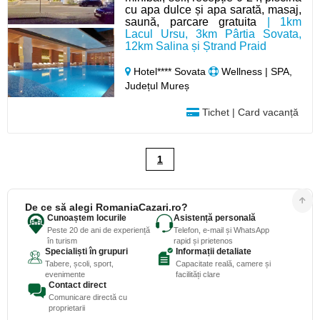
cu apa dulce și apa sarată, masaj,
saună, parcare gratuita
| 1km
Lacul Ursu, 3km Pârtia Sovata,
12km Salina și Ștrand Praid
Hotel**** Sovata
Wellness | SPA,
Județul Mureș
Tichet | Card vacanță
1
De ce să alegi RomaniaCazari.ro?
Cunoaștem locurile
Asistență personală
Peste 20 de ani de experiență
Telefon, e-mail și WhatsApp
în turism
rapid și prietenos
Specialiști în grupuri
Informații detaliate
Tabere, școli, sport,
Capacitate reală, camere și
evenimente
facilități clare
Contact direct
Comunicare directă cu
proprietarii