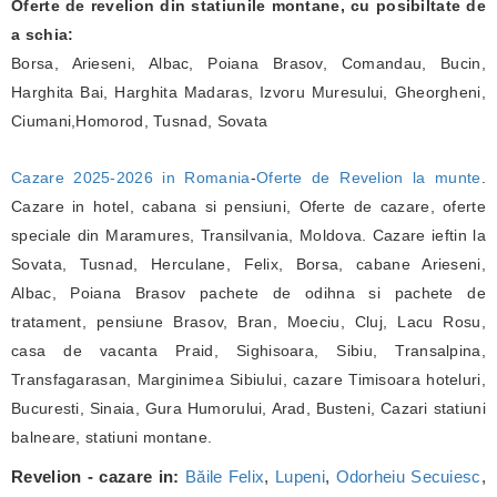
Oferte de revelion din statiunile montane, cu posibiltate de
a schia:
Borsa, Arieseni, Albac, Poiana Brasov, Comandau, Bucin,
Harghita Bai, Harghita Madaras, Izvoru Muresului, Gheorgheni,
Ciumani,Homorod, Tusnad, Sovata
Cazare 2025-2026 in Romania
-
Oferte de Revelion la munte
.
Cazare in hotel, cabana si pensiuni, Oferte de cazare, oferte
speciale din Maramures, Transilvania, Moldova. Cazare ieftin la
Sovata, Tusnad, Herculane, Felix, Borsa, cabane Arieseni,
Albac, Poiana Brasov pachete de odihna si pachete de
tratament, pensiune Brasov, Bran, Moeciu, Cluj, Lacu Rosu,
casa de vacanta Praid, Sighisoara, Sibiu, Transalpina,
Transfagarasan, Marginimea Sibiului, cazare Timisoara hoteluri,
Bucuresti, Sinaia, Gura Humorului, Arad, Busteni, Cazari statiuni
balneare, statiuni montane.
Revelion - cazare in:
Băile Felix
,
Lupeni
,
Odorheiu Secuiesc
,