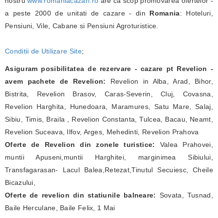
nostru
www.romaniacazari.ro
are ca scop promovarea ofertelor -
a peste 2000 de unitati de cazare - din
Romania
: Hoteluri,
Pensiuni, Vile, Cabane si Pensiuni Agroturistice.
Conditii de Utilizare Site
;
Asiguram posibilitatea de rezervare - cazare pt Revelion -
avem pachete de Revelion:
Revelion in Alba, Arad, Bihor,
Bistrita, Revelion Brasov, Caras-Severin, Cluj, Covasna,
Revelion Harghita, Hunedoara, Maramures, Satu Mare, Salaj,
Sibiu, Timis, Braila , Revelion Constanta, Tulcea, Bacau, Neamt,
Revelion Suceava, Ilfov, Arges, Mehedinti, Revelion Prahova
Oferte de Revelion din zonele turistice:
Valea Prahovei,
muntii Apuseni,muntii Harghitei, marginimea Sibiului,
Transfagarasan- Lacul Balea,Retezat,Tinutul Secuiesc, Cheile
Bicazului,
Oferte de revelion din statiunile balneare:
Sovata, Tusnad,
Baile Herculane, Baile Felix, 1 Mai