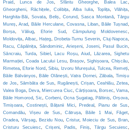
Praid
,
Lunca de Jos
,
Sfântu Gheorghe
,
Balea Lac
,
Gheorgheni
,
Răchițele
,
Colibița
,
Alba Iulia
,
Toplița
,
Vlăhița
,
Harghita-Băi
,
Sovata
,
Beliș
,
Corund
,
Sasca Montană
,
Târgu
Mureș
,
Arad
,
Băile Herculane
,
Covasna
,
Liban
,
Băile Tușnad
,
Borșa
,
Văliug
,
Eforie Sud
,
Câmpulung Moldovenesc
,
Moldovița
,
Albac
,
Hațeg
,
Drobeta-Turnu Severin
,
Cluj-Napoca
,
Racu
,
Căpâlnița
,
Sândominic
,
Arieșeni
,
Joseni
,
Pasul Bucin
,
Sâncraiu
,
Turda
,
Sibiel
,
Lacu Roșu
,
Aiud
,
Lăzarea
,
Sighetu
Marmației
,
Coada Lacului Lesu
,
Brașov
,
Sighișoara
,
Chișcău
,
Rimetea
,
Eforie Nord
,
Sibiu
,
Izvoru Mureșului
,
Tulcea
,
Remeți
,
Băile Bálványos
,
Băile Olănești
,
Vatra Dornei
,
Zăbala
,
Timișu
de Jos
,
Sâmbăta de Sus
,
Rugănești
,
Crișan
,
Ceahlău
,
Zetea
,
Valea Boga
,
Deva
,
Miercurea Ciuc
,
Cârțișoara
,
Borsec
,
Vama
,
Băile Homorod
,
Sic
,
Corbeni
,
Ocna Șugatag
,
Păltiniș
,
Orșova
,
Timișoara
,
Costinești
,
Bățanii Mici
,
Predeal
,
Pianu de Sus
,
Comandău
,
Vișeu de Sus
,
Cătrușa
,
Băile 1 Mai
,
Făget
,
Oradea
,
Vărșag
,
Bezidu Nou
,
Cristur
,
Moieciu de Sus
,
Bran
,
Cristuru Secuiesc
,
Crișeni
,
Padis
,
Finiș
,
Târgu Secuiesc
,