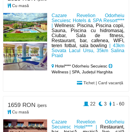
Cu masă
Cazare Revelion Odorheiu
Secuiesc Hotels & SPA Resort****
|
Wellness: Piscina, Piscina copii,
Sauna, Piscina cu hidromasaj,
Ciubar, Sala de fitness,
Restaurant, bar, cafenea, WIFI,
teren fotbal, sala bowling
| 43km
Sovata Lacul Ursu, 35km Salina
Praid
Hotel**** Odorheiu Secuiesc
Wellness | SPA, Județul Harghita
Tichet | Card vacanță
22
3
1 - 60
1659 RON
/pers
Cu masă
Cazare Revelion Odorheiu
Secuiesc Hotel**** |
Restaurant,
bar, terasă, muzică live, sală