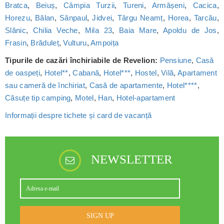
Bratca
,
Beiuș
,
Câmpia Turzii
,
Tureni
,
Armășeni
,
Cacica
,
Horezu
,
Bălan
,
Sânpaul
,
Jidvei
,
Târgu Neamț
,
Horea
,
Tarcău
,
Slănic
,
Chilia Veche
,
Mila 23
,
Baia Mare
,
Apoldu de Jos
,
Frasin
,
Brăduleț
,
Vulturu
,
Ampoița
Tipurile de cazări închiriabile de Revelion:
Pensiune
,
Casă
de oaspeți
,
Hotel**
,
Cabană
,
Hotel***
,
Hostel
,
Vilă
,
Apartament
sau cameră de închiriat
,
Casă de apartamente
,
Hotel****
,
Căsuțe tip camping
,
Motel
,
Han
,
Hotel-apartament
Informații despre tichete și card de vacanță
NEWSLETTER
SIGN UP