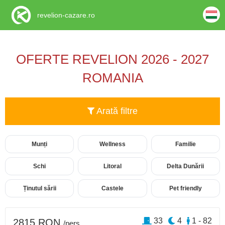
revelion-cazare.ro
OFERTE REVELION 2026 - 2027
ROMANIA
Arată filtre
Munți
Wellness
Familie
Schi
Litoral
Delta Dunării
Ținutul sării
Castele
Pet friendly
33
4
1 - 82
2815 RON
/pers