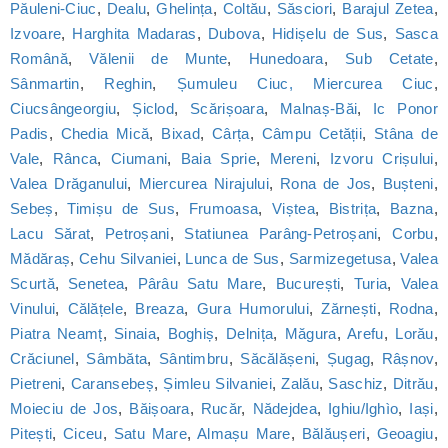
Păuleni-Ciuc
,
Dealu
,
Ghelința
,
Coltău
,
Săsciori
,
Barajul Zetea
,
Izvoare
,
Harghita Madaras
,
Dubova
,
Hidișelu de Sus
,
Sasca
Română
,
Vălenii de Munte
,
Hunedoara
,
Sub Cetate
,
Sânmartin
,
Reghin
,
Șumuleu Ciuc, Miercurea Ciuc
,
Ciucsângeorgiu
,
Șiclod
,
Scărișoara
,
Malnaș-Băi
,
Ic Ponor
Padis
,
Chedia Mică
,
Bixad
,
Cârța
,
Câmpu Cetății
,
Stâna de
Vale
,
Rânca
,
Ciumani
,
Baia Sprie
,
Mereni
,
Izvoru Crișului
,
Valea Drăganului
,
Miercurea Nirajului
,
Rona de Jos
,
Bușteni
,
Sebeș
,
Timișu de Sus
,
Frumoasa
,
Viștea
,
Bistrița
,
Bazna
,
Lacu Sărat
,
Petroșani
,
Statiunea Parâng-Petroșani
,
Corbu
,
Mădăraș
,
Cehu Silvaniei
,
Lunca de Sus
,
Sarmizegetusa
,
Valea
Scurtă
,
Senetea
,
Pârâu Satu Mare
,
București
,
Turia
,
Valea
Vinului
,
Călățele
,
Breaza
,
Gura Humorului
,
Zărnești
,
Rodna
,
Piatra Neamț
,
Sinaia
,
Boghiș
,
Delnița
,
Măgura
,
Arefu
,
Lorău
,
Crăciunel
,
Sâmbăta
,
Sântimbru
,
Săcălășeni
,
Șugag
,
Râșnov
,
Pietreni
,
Caransebeș
,
Șimleu Silvaniei
,
Zalău
,
Saschiz
,
Ditrău
,
Moieciu de Jos
,
Băișoara
,
Rucăr
,
Nădejdea
,
Ighiu/Ighìo
,
Iași
,
Pitești
,
Ciceu
,
Satu Mare
,
Almașu Mare
,
Bălăușeri
,
Geoagiu
,