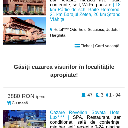
conferințe, seif, Wi-Fi, parcare
| 18
km Pârtie de schi Baile Homorod,
21 km Barajul Zetea, 26 km Ștrand
Vlăhița
Hotel**** Odorheiu Secuiesc,
Județul
Harghita
Tichet | Card vacanță
Găsiți cazarea visurilor în localitățile
apropiate!
47
3
1 - 94
3880 RON
/pers
Cu masă
Cazare Revelion Sovata Hotel
Lux**** |
SPA, Restaurant, aer
condiționat, sală de conferințe,
minibar, seif, recepție 0-24, piscina