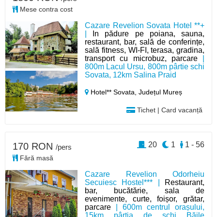
Mese contra cost
Cazare Revelion Sovata Hotel **+
|
In pădure pe poiana, sauna,
restaurant, bar, sală de conferințe,
sală fitness, WI-FI, terasa, gradina,
transport cu microbuz, parcare
|
800m Lacul Ursu, 800m pârtie schi
Sovata, 12km Salina Praid
Hotel** Sovata,
Județul Mureș
Tichet | Card vacanță
20
1
1 - 56
170 RON
/pers
Fără masă
Cazare Revelion Odorheiu
Secuiesc Hostel*** |
Restaurant,
bar, bucătărie, sala de
evenimente, curte, foișor, grătar,
parcare
| 600m centrul orașului,
15km pârtia de schi Băile