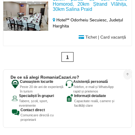
Homorod, 20km Ștrand Vlăhița,
30km Salina Praid
Hotel** Odorheiu Secuiesc,
Județul
Harghita
Tichet | Card vacanță
1
De ce să alegi RomaniaCazari.ro?
Cunoaștem locurile
Asistență personală
Peste 20 de ani de experiență
Telefon, e-mail și WhatsApp
în turism
rapid și prietenos
Specialiști în grupuri
Informații detaliate
Tabere, școli, sport,
Capacitate reală, camere și
evenimente
facilități clare
Contact direct
Comunicare directă cu
proprietarii