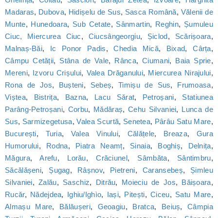
Madaras
,
Dubova
,
Hidișelu de Sus
,
Sasca Română
,
Vălenii de
Munte
,
Hunedoara
,
Sub Cetate
,
Sânmartin
,
Reghin
,
Șumuleu
Ciuc, Miercurea Ciuc
,
Ciucsângeorgiu
,
Șiclod
,
Scărișoara
,
Malnaș-Băi
,
Ic Ponor Padis
,
Chedia Mică
,
Bixad
,
Cârța
,
Câmpu Cetății
,
Stâna de Vale
,
Rânca
,
Ciumani
,
Baia Sprie
,
Mereni
,
Izvoru Crișului
,
Valea Drăganului
,
Miercurea Nirajului
,
Rona de Jos
,
Bușteni
,
Sebeș
,
Timișu de Sus
,
Frumoasa
,
Viștea
,
Bistrița
,
Bazna
,
Lacu Sărat
,
Petroșani
,
Statiunea
Parâng-Petroșani
,
Corbu
,
Mădăraș
,
Cehu Silvaniei
,
Lunca de
Sus
,
Sarmizegetusa
,
Valea Scurtă
,
Senetea
,
Pârâu Satu Mare
,
București
,
Turia
,
Valea Vinului
,
Călățele
,
Breaza
,
Gura
Humorului
,
Rodna
,
Piatra Neamț
,
Sinaia
,
Boghiș
,
Delnița
,
Măgura
,
Arefu
,
Lorău
,
Crăciunel
,
Sâmbăta
,
Sântimbru
,
Săcălășeni
,
Șugag
,
Râșnov
,
Pietreni
,
Caransebeș
,
Șimleu
Silvaniei
,
Zalău
,
Saschiz
,
Ditrău
,
Moieciu de Jos
,
Băișoara
,
Rucăr
,
Nădejdea
,
Ighiu/Ighìo
,
Iași
,
Pitești
,
Ciceu
,
Satu Mare
,
Almașu Mare
,
Bălăușeri
,
Geoagiu
,
Bratca
,
Beiuș
,
Câmpia