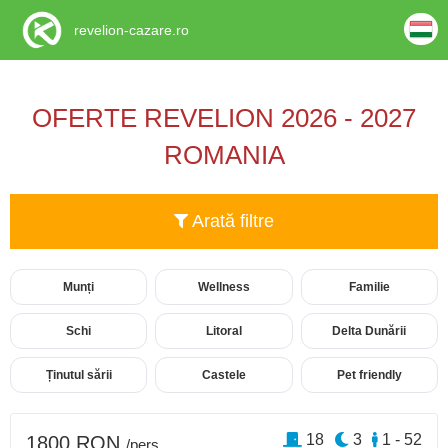
revelion-cazare.ro
OFERTE REVELION 2026 - 2027
ROMANIA
Arată filtre
Munți
Wellness
Familie
Schi
Litoral
Delta Dunării
Ținutul sării
Castele
Pet friendly
18
3
1 - 52
1800 RON
/pers