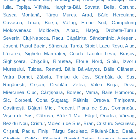
Iulia
,
Toplița
,
Vlăhița
,
Harghita-Băi
,
Sovata
,
Beliș
,
Corund
,
Sasca Montană
,
Târgu Mureș
,
Arad
,
Băile Herculane
,
Covasna
,
Liban
,
Borșa
,
Văliug
,
Eforie Sud
,
Câmpulung
Moldovenesc
,
Moldovița
,
Albac
,
Hațeg
,
Drobeta-Turnu
Severin
,
Cluj-Napoca
,
Racu
,
Căpâlnița
,
Sândominic
,
Arieșeni
,
Joseni
,
Pasul Bucin
,
Sâncraiu
,
Turda
,
Sibiel
,
Lacu Roșu
,
Aiud
,
Lăzarea
,
Sighetu Marmației
,
Coada Lacului Lesu
,
Brașov
,
Sighișoara
,
Chișcău
,
Rimetea
,
Eforie Nord
,
Sibiu
,
Izvoru
Mureșului
,
Tulcea
,
Remeți
,
Băile Bálványos
,
Băile Olănești
,
Vatra Dornei
,
Zăbala
,
Timișu de Jos
,
Sâmbăta de Sus
,
Rugănești
,
Crișan
,
Ceahlău
,
Zetea
,
Valea Boga
,
Deva
,
Miercurea Ciuc
,
Cârțișoara
,
Borsec
,
Vama
,
Băile Homorod
,
Sic
,
Corbeni
,
Ocna Șugatag
,
Păltiniș
,
Orșova
,
Timișoara
,
Costinești
,
Bățanii Mici
,
Predeal
,
Pianu de Sus
,
Comandău
,
Vișeu de Sus
,
Cătrușa
,
Băile 1 Mai
,
Făget
,
Oradea
,
Vărșag
,
Bezidu Nou
,
Cristur
,
Moieciu de Sus
,
Bran
,
Cristuru Secuiesc
,
Crișeni
,
Padis
,
Finiș
,
Târgu Secuiesc
,
Păuleni-Ciuc
,
Dealu
,
Ghelința
,
Coltău
,
Săsciori
,
Barajul Zetea
,
Izvoare
,
Harghita