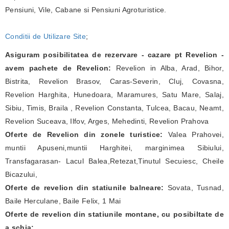
Pensiuni, Vile, Cabane si Pensiuni Agroturistice.
Conditii de Utilizare Site
;
Asiguram posibilitatea de rezervare - cazare pt Revelion -
avem pachete de Revelion:
Revelion in Alba, Arad, Bihor,
Bistrita, Revelion Brasov, Caras-Severin, Cluj, Covasna,
Revelion Harghita, Hunedoara, Maramures, Satu Mare, Salaj,
Sibiu, Timis, Braila , Revelion Constanta, Tulcea, Bacau, Neamt,
Revelion Suceava, Ilfov, Arges, Mehedinti, Revelion Prahova
Oferte de Revelion din zonele turistice:
Valea Prahovei,
muntii Apuseni,muntii Harghitei, marginimea Sibiului,
Transfagarasan- Lacul Balea,Retezat,Tinutul Secuiesc, Cheile
Bicazului,
Oferte de revelion din statiunile balneare:
Sovata, Tusnad,
Baile Herculane, Baile Felix, 1 Mai
Oferte de revelion din statiunile montane, cu posibiltate de
a schia: