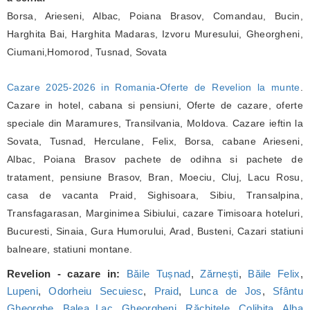
Borsa, Arieseni, Albac, Poiana Brasov, Comandau, Bucin,
Harghita Bai, Harghita Madaras, Izvoru Muresului, Gheorgheni,
Ciumani,Homorod, Tusnad, Sovata
Cazare 2025-2026 in Romania
-
Oferte de Revelion la munte
.
Cazare in hotel, cabana si pensiuni, Oferte de cazare, oferte
speciale din Maramures, Transilvania, Moldova. Cazare ieftin la
Sovata, Tusnad, Herculane, Felix, Borsa, cabane Arieseni,
Albac, Poiana Brasov pachete de odihna si pachete de
tratament, pensiune Brasov, Bran, Moeciu, Cluj, Lacu Rosu,
casa de vacanta Praid, Sighisoara, Sibiu, Transalpina,
Transfagarasan, Marginimea Sibiului, cazare Timisoara hoteluri,
Bucuresti, Sinaia, Gura Humorului, Arad, Busteni, Cazari statiuni
balneare, statiuni montane.
Revelion - cazare in:
Băile Tușnad
,
Zărnești
,
Băile Felix
,
Lupeni
,
Odorheiu Secuiesc
,
Praid
,
Lunca de Jos
,
Sfântu
Gheorghe
,
Balea Lac
,
Gheorgheni
,
Răchițele
,
Colibița
,
Alba