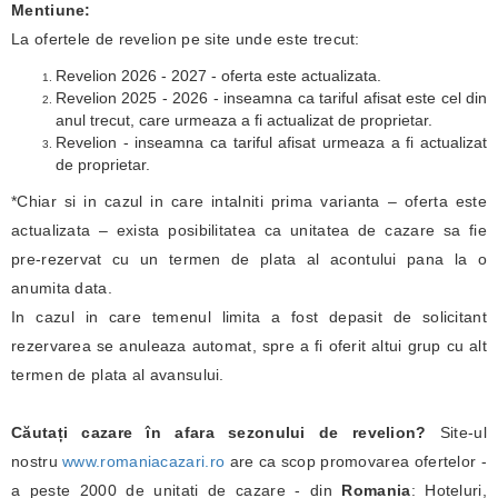
Mentiune:
La ofertele de revelion pe site unde este trecut:
Revelion 2026 - 2027 - oferta este actualizata.
Revelion 2025 - 2026 - inseamna ca tariful afisat este cel din
anul trecut, care urmeaza a fi actualizat de proprietar.
Revelion - inseamna ca tariful afisat urmeaza a fi actualizat
de proprietar.
*Chiar si in cazul in care intalniti prima varianta – oferta este
actualizata – exista posibilitatea ca unitatea de cazare sa fie
pre-rezervat cu un termen de plata al acontului pana la o
anumita data.
In cazul in care temenul limita a fost depasit de solicitant
rezervarea se anuleaza automat, spre a fi oferit altui grup cu alt
termen de plata al avansului.
Căutați cazare în afara sezonului de revelion?
Site-ul
nostru
www.romaniacazari.ro
are ca scop promovarea ofertelor -
a peste 2000 de unitati de cazare - din
Romania
: Hoteluri,