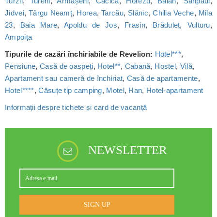
Turzii
,
Tureni
,
Armășeni
,
Cacica
,
Horezu
,
Bălan
,
Sânpaul
,
Jidvei
,
Târgu Neamț
,
Horea
,
Tarcău
,
Slănic
,
Chilia Veche
,
Mila
23
,
Baia Mare
,
Apoldu de Jos
,
Frasin
,
Brăduleț
,
Vulturu
,
Ampoița
Tipurile de cazări închiriabile de Revelion:
Hotel***
,
Pensiune
,
Casă de oaspeți
,
Hotel**
,
Cabană
,
Hostel
,
Vilă
,
Apartament sau cameră de închiriat
,
Casă de apartamente
,
Hotel****
,
Căsuțe tip camping
,
Motel
,
Han
,
Hotel-apartament
Informații despre tichete și card de vacanță
NEWSLETTER
SIGN UP